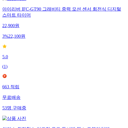
아이리버 IFC-GT90 그래비티 중력 모션 센서 회전식 디지털
스마트 타이머
22,900
원
3
%
22,100
원
5.0
(
1
)
663
적립
무료배송
53
명
구매중