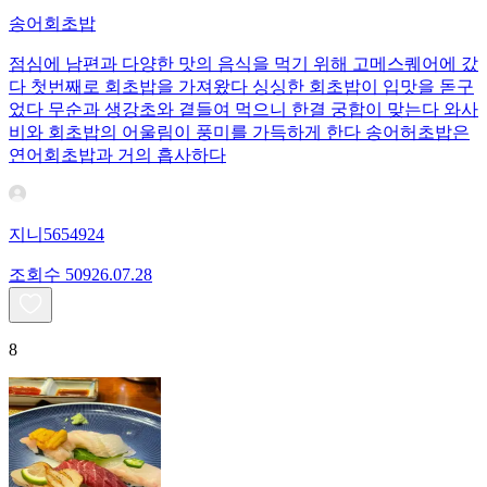
송어회초밥
점심에 남편과 다양한 맛의 음식을 먹기 위해 고메스퀘어에 갔
다 첫번째로 회초밥을 가져왔다 싱싱한 회초밥이 입맛을 돋구
었다 무순과 생강초와 곁들여 먹으니 한결 궁합이 맞는다 와사
비와 회초밥의 어울림이 풍미를 가득하게 한다 송어허초밥은
연어회초밥과 거의 흡사하다
지니5654924
조회수
509
26.07.28
8