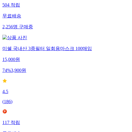
504
적립
무료배송
2,256
명
구매중
미쉘 국내산 3중필터 일회용마스크 100매입
15,000
원
74
%
3,900
원
4.5
(
186
)
117
적립