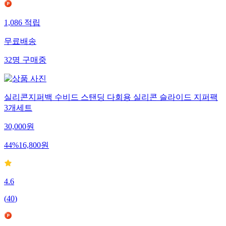
1,086
적립
무료배송
32
명
구매중
실리콘지퍼백 수비드 스탠딩 다회용 실리콘 슬라이드 지퍼팩
3개세트
30,000
원
44
%
16,800
원
4.6
(
40
)