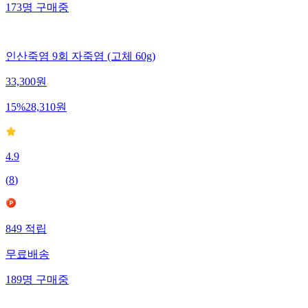
173
명
구매중
인산죽염 9회 자죽염 (고체 60g)
33,300
원
15
%
28,310
원
4.9
(
8
)
849
적립
무료배송
189
명
구매중