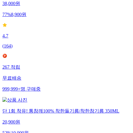
38,000
원
77
%
8,900
원
4.7
(
164
)
267
적립
무료배송
999,999+
명
구매중
단 1회 착유! 통참깨100% 착한들기름/착한참기름 350ML
20,900
원
52
%
10,000
원