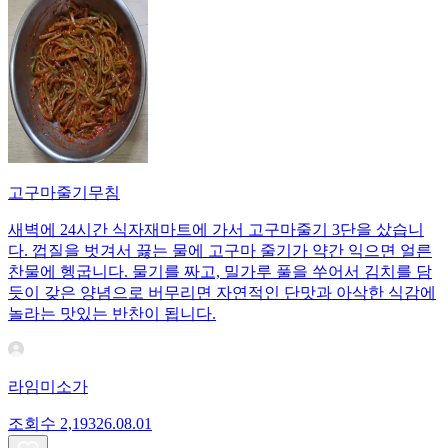
고구마줄기무침
새벽에 24시간 식자재마트에 가서 고구마줄기 3단을 샀습니
다. 껍질을 벗겨서 끓는 물에 고구마 줄기가 약간 익으면 얼른
찬물에 헹굽니다. 물기를 짜고, 밀가루 풀을 쑤어서 김치를 담
듯이 갖은 양념으로 버무리면 자연적인 단맛과 아삭한 식감에
놀라는 맛있는 반찬이 됩니다.
라임미소가
조회수
2,193
26.08.01