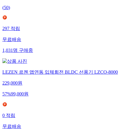
(
50
)
297
적립
무료배송
1,031
명
구매중
LEZEN 르젠 앱연동 입체회전 BLDC 선풍기 LZCO-8000
229,000
원
57
%
99,000
원
0
적립
무료배송