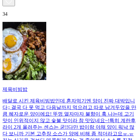
34
제육비빔밥
배달로 시킨 제육비빔밥인데 혼자먹기엔 양이 진짜 대박입니
다;; 결국 다 못 먹고 다음날까지 먹으려고 따로 남겨두었을 만
큼 혜자로운 양이에요! 뚜껑 열자마자 불향이 훅 나는데 고기
맛이 인위적이지 않고 숯불 맛이라 참 맛있네요~!특히 계란후
라이 2개 올려주는 센스는 굳!! ​다만 밥이랑 야채 양이 워낙 많
다 보니까 기본 고추장 소스가 양에 비해 좀 적더라고요ㅠ.ㅠ