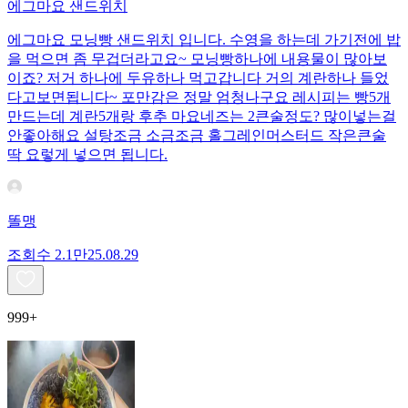
에그마요 샌드위치
에그마요 모닝빵 샌드위치 입니다. 수영을 하는데 가기전에 밥
을 먹으면 좀 무겁더라고요~ 모닝빵하나에 내용물이 많아보
이죠? 저거 하나에 두유하나 먹고갑니다 거의 계란하나 들었
다고보면됩니다~ 포만감은 정말 엄청나구요 레시피는 빵5개
만드는데 계란5개랑 후추 마요네즈는 2큰술정도? 많이넣는걸
안좋아해요 설탕조금 소금조금 홀그레인머스터드 작은큰술
딱 요렇게 넣으면 됩니다.
똘맹
조회수
2.1만
25.08.29
999+