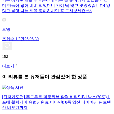
저는 싱거운 것보다 매콤하게 먹는 걸 좋아해서 소스를 직접
더 만들어 넣어 비벼 먹었더니 간이 딱 맞고 맛있었습니다! 양
많고 불맛 나는 제육 좋아하시면 꼭 드셔보세요~^^
으앵
조회수
1.2만
26.06.30
182
더보기
이 리뷰를 본 유저들이 관심있어 한 상품
[최저가도전] 푸드루트 피로회복 활력 비타민B 1박스(30포) 1
포에 활력케어 유럽산원료 비타민b 8종 엽산 나이아신 판토텐
산 비오틴까지