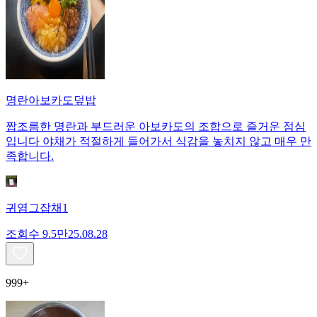
명란아보카도덮밥
짭조름한 명란과 부드러운 아보카도의 조합으로 즐거운 점심
입니다 야채가 적절하게 들어가서 식감을 놓치지 않고 매우 만
족합니다.
귀염그잡채1
조회수
9.5만
25.08.28
999+