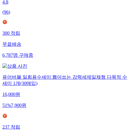
4.8
(
96
)
300
적립
무료배송
6,787
명
구매중
퓨어버블 일회용수세미 뽑아쓰는 강력세제일체형 다목적 수
세미 1개(30매입)
16,000
원
51
%
7,900
원
237
적립