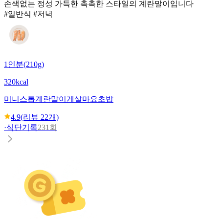
손색없는 정성 가득한 촉촉한 스타일의 계란말이입니다
#일반식 #저녁
1인분(210g)
320kcal
미니스톱
계란말이게살마요초밥
4.9
(리뷰
22
개)
·
식단기록
231회