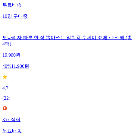
무료배송
10
명
구매중
모나리자 하루 한 장 뽑아쓰는 일회용 수세미 32매 x 2+2팩 (총
4팩)
19,900
원
40
%
11,900
원
4.7
(
22
)
357
적립
무료배송