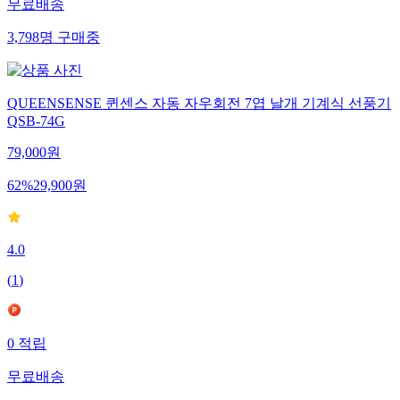
무료배송
3,798
명
구매중
QUEENSENSE 퀸센스 자동 자우회전 7엽 날개 기계식 선풍기
QSB-74G
79,000
원
62
%
29,900
원
4.0
(
1
)
0
적립
무료배송