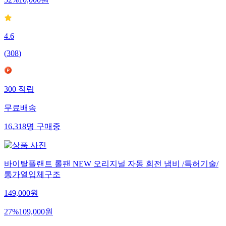
4.6
(
308
)
300
적립
무료배송
16,318
명
구매중
바이탈플랜트 롤팬 NEW 오리지널 자동 회전 냄비 /특허기술/
통가열입체구조
149,000
원
27
%
109,000
원