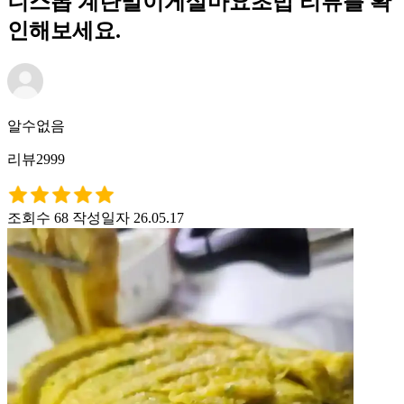
니스톱 계란말이게살마요초밥 리뷰를 확
인해보세요.
알수없음
리뷰2999
조회수 68
작성일자 26.05.17