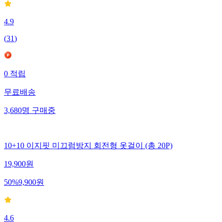
4.9
(
31
)
0
적립
무료배송
3,680
명
구매중
10+10 이지핏 미끄럼방지 회전형 옷걸이 (총 20P)
19,900
원
50
%
9,900
원
4.6