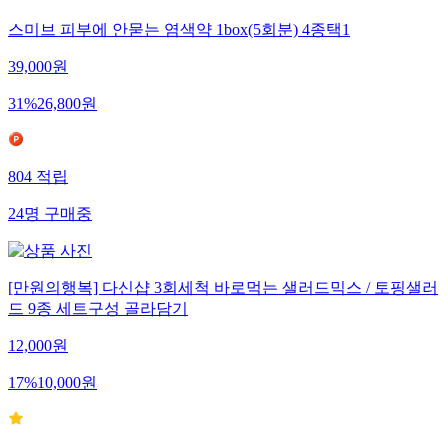
스미브 피부에 안묻는 염색약 1box(5회분) 4종택1
39,000
원
31
%
26,800
원
804
적립
24
명
구매중
[만원의행복] 다신샵 3회세척 바로먹는 샐러드믹스 / 토핑샐러
드 9종 세트구성 골라담기
12,000
원
17
%
10,000
원