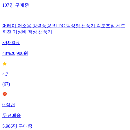
107
명
구매중
머레이 저소음 강력풍량 BLDC 탁상형 선풍기 각도조절 헤드
회전 가성비 책상 선풍기
39,900
원
48
%
20,900
원
4.7
(
67
)
0
적립
무료배송
5,986
명
구매중