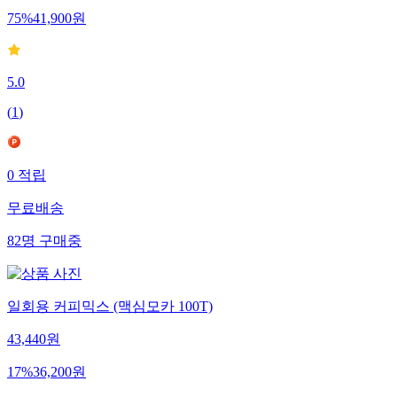
75
%
41,900
원
5.0
(
1
)
0
적립
무료배송
82
명
구매중
일회용 커피믹스 (맥심모카 100T)
43,440
원
17
%
36,200
원