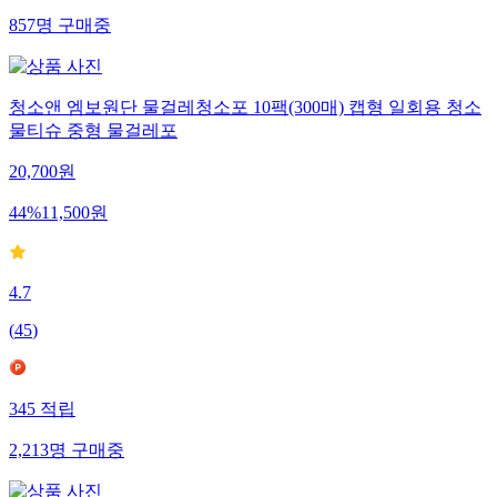
857
명
구매중
청소앤 엠보원단 물걸레청소포 10팩(300매) 캡형 일회용 청소
물티슈 중형 물걸레포
20,700
원
44
%
11,500
원
4.7
(
45
)
345
적립
2,213
명
구매중