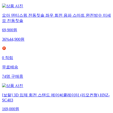
오아 덴티스윙 전동칫솔 좌우 회전 음파 스마트 완전방수 미세
모 진동칫솔
69,900
원
36
%
44,900
원
0
적립
무료배송
74
명
구매중
[보랄] 3D 입체 회전 스탠드 에어써큘레이터 (리모컨형) HNZ-
SC403
169,000
원