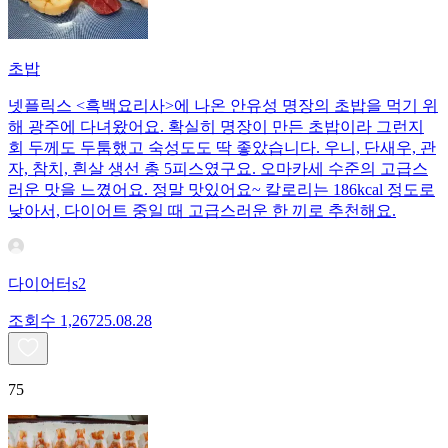
초밥
넷플릭스 <흑백요리사>에 나온 안유성 명장의 초밥을 먹기 위
해 광주에 다녀왔어요. 확실히 명장이 만든 초밥이라 그런지
회 두께도 두툼했고 숙성도도 딱 좋았습니다. 우니, 단새우, 관
자, 참치, 흰살 생선 총 5피스였구요. 오마카세 수준의 고급스
러운 맛을 느꼈어요. 정말 맛있어요~ 칼로리는 186kcal 정도로
낮아서, 다이어트 중일 때 고급스러운 한 끼로 추천해요.
다이어터s2
조회수
1,267
25.08.28
75