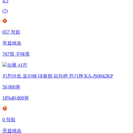
4.3
(
7
)
657
적립
무료배송
767
명
구매중
키친아트 포이베 대용량 피자팬 전기팬 KA-JS0042KP
50,000
원
18
%
40,800
원
0
적립
무료배송