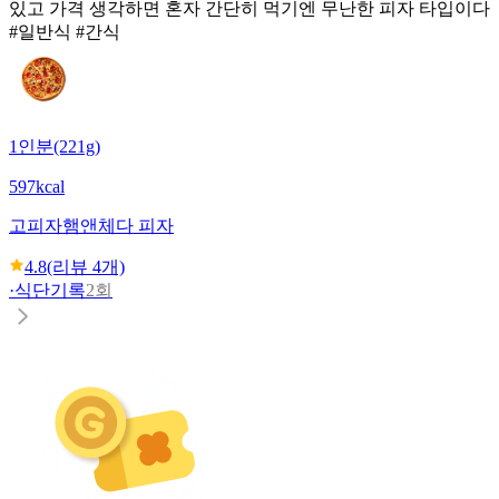
있고 가격 생각하면 혼자 간단히 먹기엔 무난한 피자 타입이다
#일반식 #간식
1인분(221g)
597kcal
고피자
햄앤체다 피자
4.8
(리뷰
4
개)
·
식단기록
2회