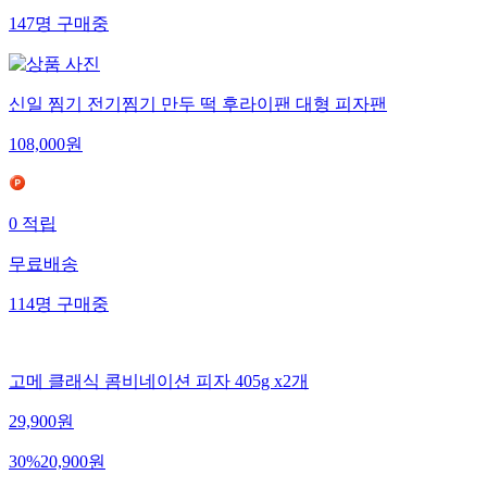
147
명
구매중
신일 찜기 전기찜기 만두 떡 후라이팬 대형 피자팬
108,000
원
0
적립
무료배송
114
명
구매중
고메 클래식 콤비네이션 피자 405g x2개
29,900
원
30
%
20,900
원