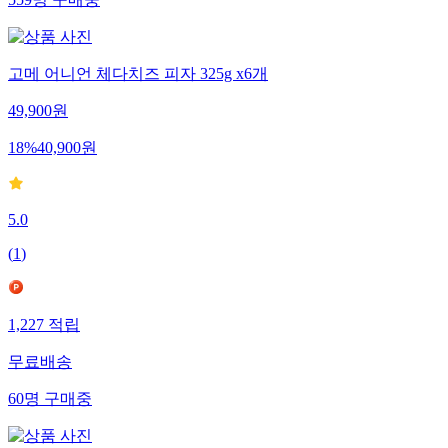
559
명
구매중
고메 어니언 체다치즈 피자 325g x6개
49,900
원
18
%
40,900
원
5.0
(
1
)
1,227
적립
무료배송
60
명
구매중