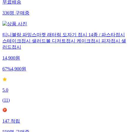
무료배송
336
명
구매중
티니블랑 파밍스마켓 래터링 도자기 접시 14종 / 파스타접시
스테이크접시 샐러드볼 디저트접시 케이크접시 피자접시 샐
러드접시
14,900
원
67
%
4,900
원
5.0
(
11
)
147
적립