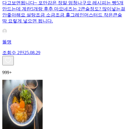
다고보면됩니다~ 포만감은 정말 엄청나구요 레시피는 빵5개
만드는데 계란5개랑 후추 마요네즈는 2큰술정도? 많이넣는걸
안좋아해요 설탕조금 소금조금 홀그레인머스터드 작은큰술
딱 요렇게 넣으면 됩니다.
똘맹
조회수
2만
25.08.29
999+