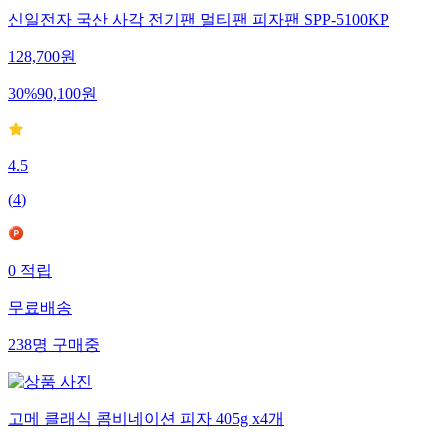
신일전자 국산 사각 전기팬 멀티팬 피자팬 SPP-5100KP
128,700
원
30
%
90,100
원
4.5
(
4
)
0
적립
무료배송
238
명
구매중
고메 클래식 콤비네이션 피자 405g x4개