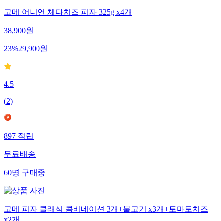
고메 어니언 체다치즈 피자 325g x4개
38,900
원
23
%
29,900
원
4.5
(
2
)
897
적립
무료배송
60
명
구매중
고메 피자 클래식 콤비네이션 3개+불고기 x3개+토마토치즈