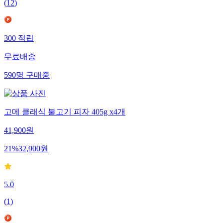
(
12
)
300
적립
무료배송
590
명
구매중
고메 클래식 불고기 피자 405g x4개
41,900
원
21
%
32,900
원
5.0
(
1
)