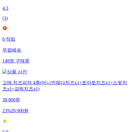
4.3
(
3
)
0
적립
무료배송
149
명
구매중
고메 치즈피자 4종(어니언체다치즈x1+토마토치즈x1+스윗치
즈x1+갈릭치즈x1)
38,900
원
23
%
29,900
원