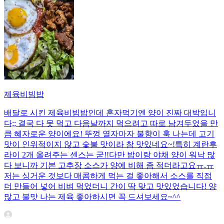
제육비빔밥
배달로 시킨 제육비빔밥인데 혼자먹기엔 양이 진짜 대박입니
다;; 결국 다 못 먹고 다음날까지 먹으려고 따로 남겨두었을 만
큼 혜자로운 양이에요! 뚜껑 열자마자 불향이 훅 나는데 고기
맛이 인위적이지 않고 숯불 맛이라 참 맛있네요~!특히 계란후
라이 2개 올려주는 센스는 굳!! ​다만 밥이랑 야채 양이 워낙 많
다 보니까 기본 고추장 소스가 양에 비해 좀 적더라고요ㅠ.ㅠ
저는 싱거운 것보다 매콤하게 먹는 걸 좋아해서 소스를 직접
더 만들어 넣어 비벼 먹었더니 간이 딱 맞고 맛있었습니다! 양
많고 불맛 나는 제육 좋아하시면 꼭 드셔보세요~^^