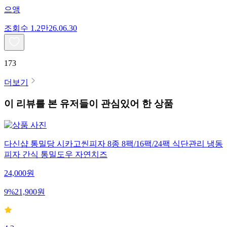
으앵
조회수
1.2만
26.06.30
173
더보기
이 리뷰를 본 유저들이 관심있어 한 상품
다신샵 통밀당 시카고씬피자 8종 8팩/16팩/24팩 식단관리 냉동
피자 간식 통밀도우 자연치즈
24,000
원
9
%
21,900
원