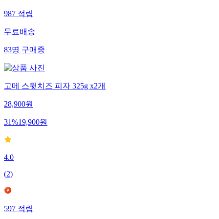
987
적립
무료배송
83
명
구매중
고메 스윗치즈 피자 325g x2개
28,900
원
31
%
19,900
원
4.0
(
2
)
597
적립