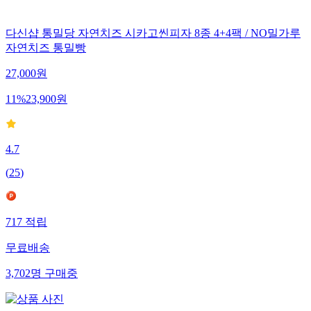
다신샵 통밀당 자연치즈 시카고씬피자 8종 4+4팩 / NO밀가루
자연치즈 통밀빵
27,000
원
11
%
23,900
원
4.7
(
25
)
717
적립
무료배송
3,702
명
구매중