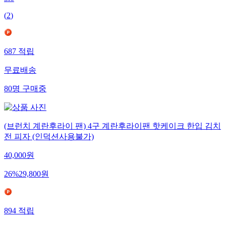
5.0
(
2
)
687
적립
무료배송
80
명
구매중
(브런치 계란후라이 팬) 4구 계란후라이팬 핫케이크 한입 김치
전 피자 (인덕션사용불가)
40,000
원
26
%
29,800
원
894
적립