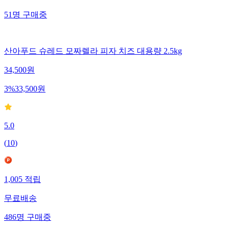
51
명
구매중
산아푸드 슈레드 모짜렐라 피자 치즈 대용량 2.5kg
34,500
원
3
%
33,500
원
5.0
(
10
)
1,005
적립
무료배송
486
명
구매중