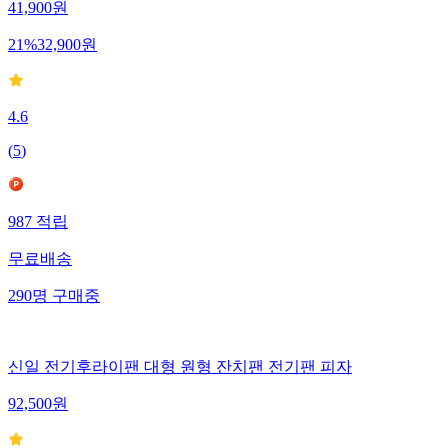
41,900
원
21
%
32,900
원
4.6
(
5
)
987
적립
무료배송
290
명
구매중
신일 전기후라이팬 대형 원형 잔치팬 전기팬 피자
92,500
원