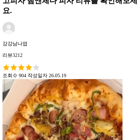
고피자 햄앤체다 피자 리뷰를 확인해보세
요.
강강남나엽
리뷰3212
조회수 904
작성일자 26.05.19