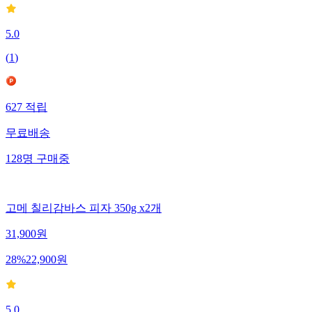
5.0
(
1
)
627
적립
무료배송
128
명
구매중
고메 칠리감바스 피자 350g x2개
31,900
원
28
%
22,900
원