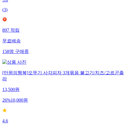
5.0
(
3
)
897
적립
무료배송
158
명
구매중
[만원의행복]오뚜기 사각피자 3개묶음 불고기/치즈/고르곤졸
라
13,500
원
26
%
10,000
원
4.6