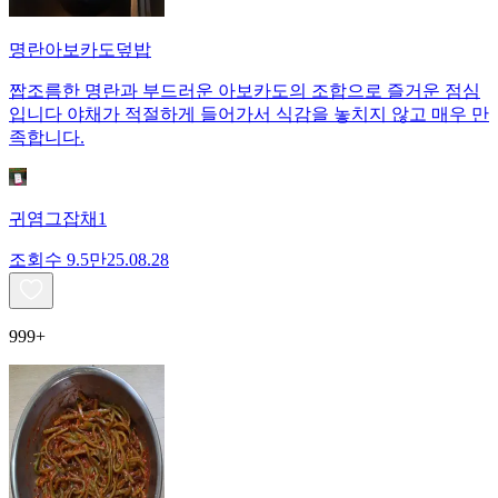
명란아보카도덮밥
짭조름한 명란과 부드러운 아보카도의 조합으로 즐거운 점심
입니다 야채가 적절하게 들어가서 식감을 놓치지 않고 매우 만
족합니다.
귀염그잡채1
조회수
9.5만
25.08.28
999+