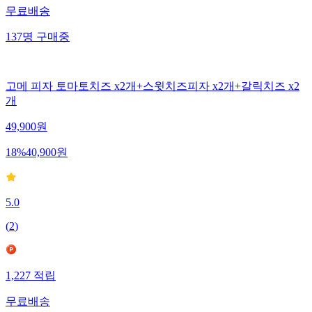
무료배송
137
명
구매중
고메 피자 토마토치즈 x2개+스윗치즈피자 x2개+갈릭치즈 x2
개
49,900
원
18
%
40,900
원
5.0
(
2
)
1,227
적립
무료배송