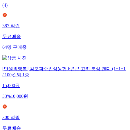
(
4
)
387
적립
무료배송
64
명
구매중
[만원의행복] 김포파주인삼농협 6년근 고려 홍삼 캔디 (1+1+1
/ 100g) 외 1종
15,000
원
33
%
10,000
원
300
적립
무료배송