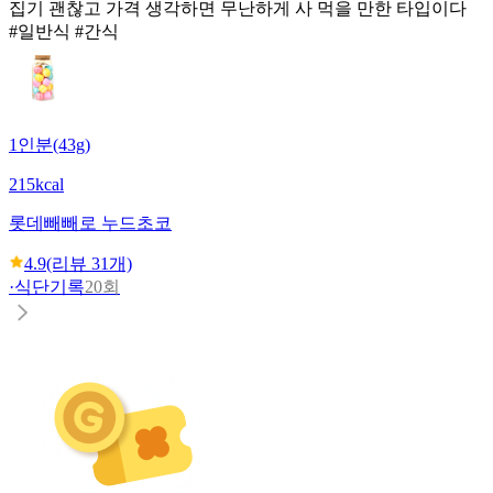
집기 괜찮고 가격 생각하면 무난하게 사 먹을 만한 타입이다
#일반식 #간식
1인분(43g)
215kcal
롯데
빼빼로 누드초코
4.9
(리뷰
31
개)
·
식단기록
20회