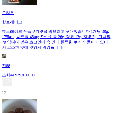
오리온
핫브레이크
핫브레이크 쫀득쿠키맛을 먹으려고 구매했습니다 1개당 38g,
175kcal, 나트륨 45mg, 탄수화물 26g, 당류 13g, 지방 7g, 단백질
2g 입니다 겉은 초코인데 속 안에 쫀득한 쿠키가 들어가 있어
서 고소한 맛에 맛있게 먹었습니다
진88
조회수
979
26.06.17
17