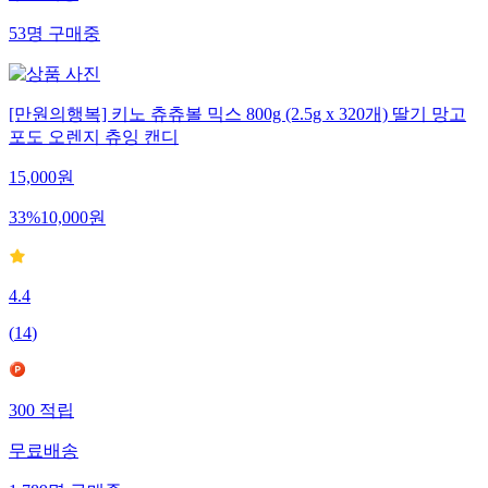
53
명
구매중
[만원의행복] 키노 츄츄볼 믹스 800g (2.5g x 320개) 딸기 망고
포도 오렌지 츄잉 캔디
15,000
원
33
%
10,000
원
4.4
(
14
)
300
적립
무료배송