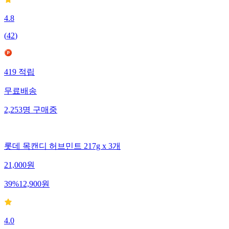
4.8
(
42
)
419
적립
무료배송
2,253
명
구매중
롯데 목캔디 허브민트 217g x 3개
21,000
원
39
%
12,900
원
4.0