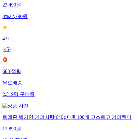
23,490
원
3
%
22,790
원
4.9
(
45
)
683
적립
무료배송
2,319
명
구매중
트레핀 벨기안 커피사탕 640g 대략100개 코스트코 커피캔디
12,890
원