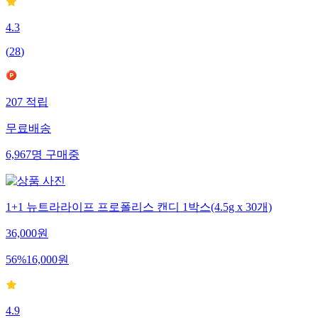
4.3
(
28
)
207
적립
무료배송
6,967
명
구매중
1+1 뉴트라라이프 프로폴리스 캔디 1박스(4.5g x 30개)
36,000
원
56
%
16,000
원
4.9