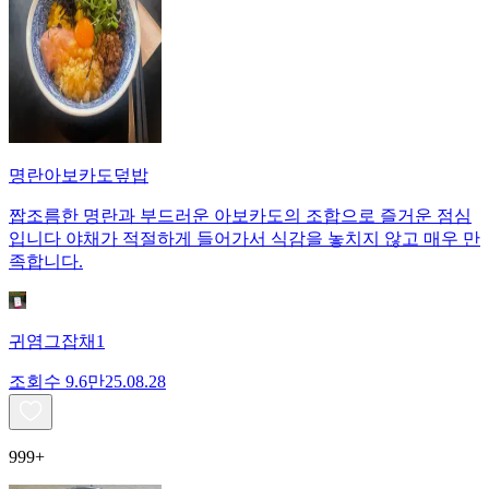
명란아보카도덮밥
짭조름한 명란과 부드러운 아보카도의 조합으로 즐거운 점심
입니다 야채가 적절하게 들어가서 식감을 놓치지 않고 매우 만
족합니다.
귀염그잡채1
조회수
9.6만
25.08.28
999+