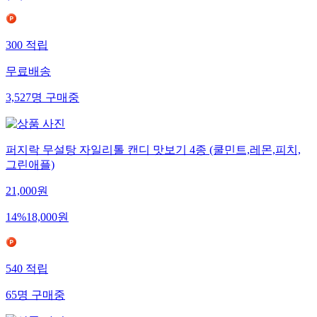
300
적립
무료배송
3,527
명
구매중
퍼지락 무설탕 자일리톨 캔디 맛보기 4종 (쿨민트,레몬,피치,
그린애플)
21,000
원
14
%
18,000
원
540
적립
65
명
구매중