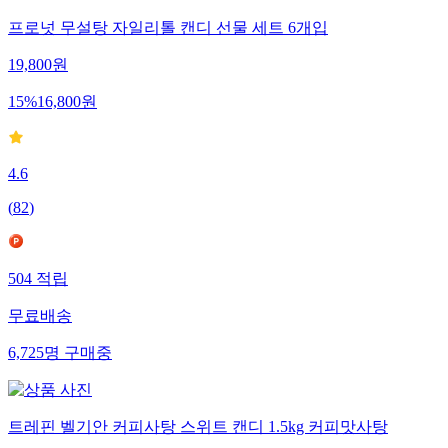
프로넛 무설탕 자일리톨 캔디 선물 세트 6개입
19,800
원
15
%
16,800
원
4.6
(
82
)
504
적립
무료배송
6,725
명
구매중
트레핀 벨기안 커피사탕 스위트 캔디 1.5kg 커피맛사탕