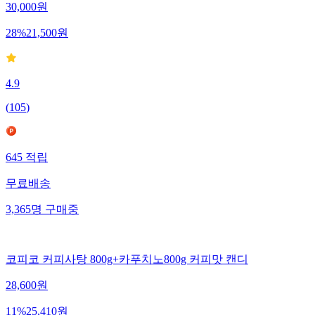
30,000
원
28
%
21,500
원
4.9
(
105
)
645
적립
무료배송
3,365
명
구매중
코피코 커피사탕 800g+카푸치노800g 커피맛 캔디
28,600
원
11
%
25,410
원