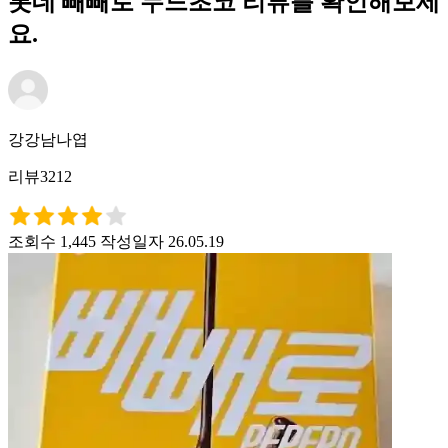
롯데 빼빼로 누드초코 리뷰를 확인해보세
요.
강강남나엽
리뷰3212
조회수 1,445
작성일자 26.05.19