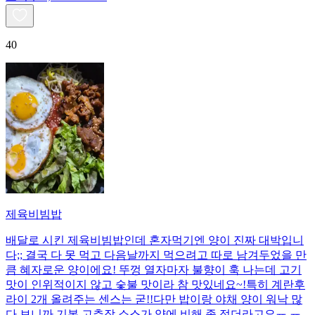
40
제육비빔밥
배달로 시킨 제육비빔밥인데 혼자먹기엔 양이 진짜 대박입니
다;; 결국 다 못 먹고 다음날까지 먹으려고 따로 남겨두었을 만
큼 혜자로운 양이에요! 뚜껑 열자마자 불향이 훅 나는데 고기
맛이 인위적이지 않고 숯불 맛이라 참 맛있네요~!특히 계란후
라이 2개 올려주는 센스는 굳!! ​다만 밥이랑 야채 양이 워낙 많
다 보니까 기본 고추장 소스가 양에 비해 좀 적더라고요ㅠ.ㅠ