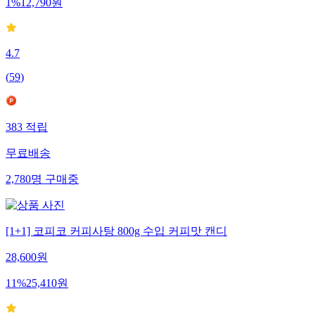
1
%
12,790
원
4.7
(
59
)
383
적립
무료배송
2,780
명
구매중
[1+1] 코피코 커피사탕 800g 수입 커피맛 캔디
28,600
원
11
%
25,410
원