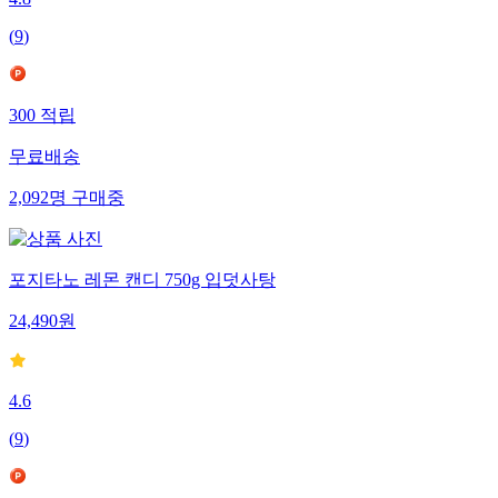
4.8
(
9
)
300
적립
무료배송
2,092
명
구매중
포지타노 레몬 캔디 750g 입덧사탕
24,490
원
4.6
(
9
)