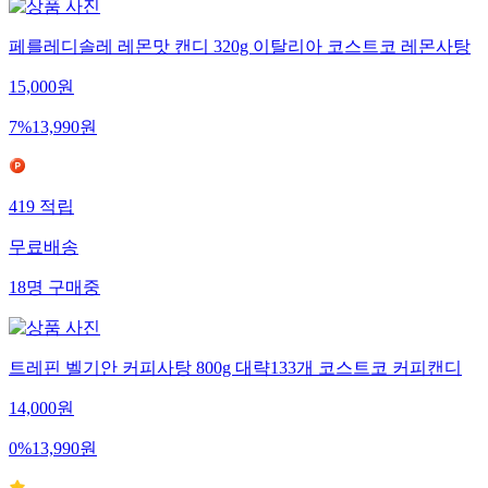
페를레디솔레 레몬맛 캔디 320g 이탈리아 코스트코 레몬사탕
15,000
원
7
%
13,990
원
419
적립
무료배송
18
명
구매중
트레핀 벨기안 커피사탕 800g 대략133개 코스트코 커피캔디
14,000
원
0
%
13,990
원