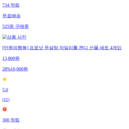
734
적립
무료배송
525
명
구매중
[만원의행복] 프로넛 무설탕 자일리톨 캔디 선물 세트 4개입
13,800
원
28
%
10,000
원
5.0
(
11
)
300
적립