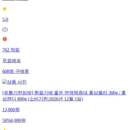
5.0
(
7
)
762
적립
무료배송
608
명
구매중
[유통기한임박] 환절기에 좋은 면역력증대 홍삼젤리 300g / 홍
삼캔디 800g (소비기한:2026년 12월 1일)
13,800
원
50
%
6,900
원