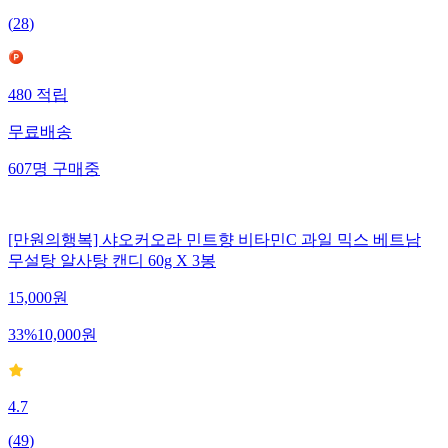
(
28
)
480
적립
무료배송
607
명
구매중
[만원의행복] 샤오커오라 민트향 비타민C 과일 믹스 베트남
무설탕 알사탕 캔디 60g X 3봉
15,000
원
33
%
10,000
원
4.7
(
49
)