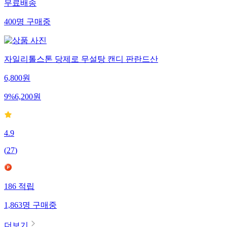
무료배송
400
명
구매중
자일리톨스톤 당제로 무설탕 캔디 판란드산
6,800
원
9
%
6,200
원
4.9
(
27
)
186
적립
1,863
명
구매중