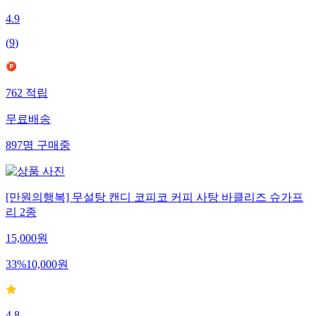
4.9
(
9
)
762
적립
무료배송
897
명
구매중
[만원의행복] 무설탕 캔디 코피코 커피 사탕 바클리즈 슈가프
리 2종
15,000
원
33
%
10,000
원