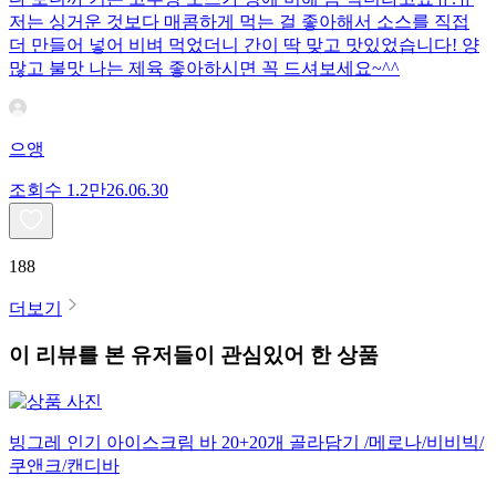
저는 싱거운 것보다 매콤하게 먹는 걸 좋아해서 소스를 직접
더 만들어 넣어 비벼 먹었더니 간이 딱 맞고 맛있었습니다! 양
많고 불맛 나는 제육 좋아하시면 꼭 드셔보세요~^^
으앵
조회수
1.2만
26.06.30
188
더보기
이 리뷰를 본 유저들이 관심있어 한 상품
빙그레 인기 아이스크림 바 20+20개 골라담기 /메로나/비비빅/
쿠앤크/캔디바