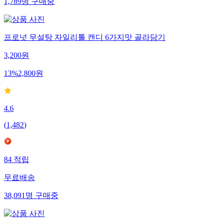
1,789
명
구매중
프로넛 무설탕 자일리톨 캔디 6가지맛 골라담기
3,200
원
13
%
2,800
원
4.6
(
1,482
)
84
적립
무료배송
38,091
명
구매중