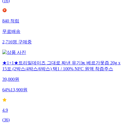
(
16
)
840
적립
무료배송
2,716
명
구매중
★1+1★트리밀데이즈 그대로 짜낸 유기농 베르가못즙 20g x
15포 (2박스/4박스/6박스) 택1 / 100% NFC 원액 착즙주스
39,000
원
64
%
13,900
원
4.9
(
36
)