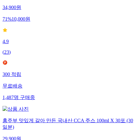
34,900
원
71
%
10,000
원
4.9
(
23
)
300
적립
무료배송
1,487
명
구매중
홍주부 맛있게 갈아 만든 국내산 CCA 주스 100ml X 30포 (30
일분)
29,900
원