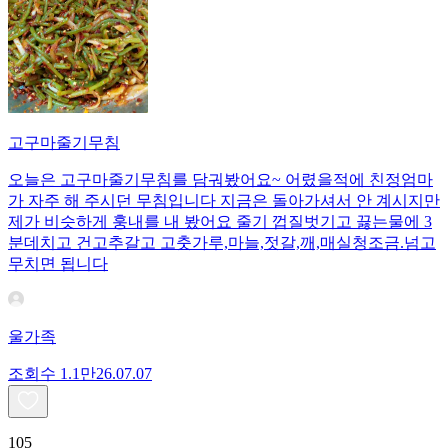
고구마줄기무침
오늘은 고구마줄기무침를 담궈봤어요~ 어렸을적에 친정엄마
가 자주 해 주시던 무침입니다 지금은 돌아가셔서 안 계시지만
제가 비슷하게 훙내를 내 봤어요 줄기 껍질벗기고 끓는물에 3
분데치고 건고추갈고 고춧가루,마늘,젓갈,깨,매실청조금.넘고
무치면 됩니다
울가족
조회수
1.1만
26.07.07
105