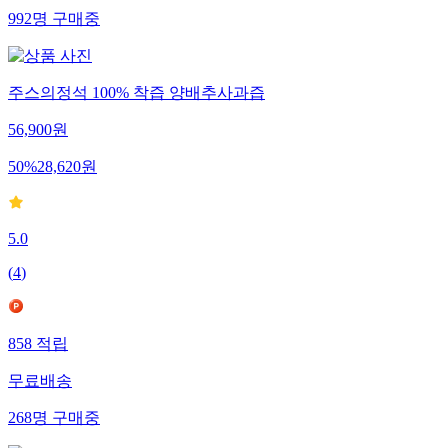
992
명
구매중
주스의정석 100% 착즙 양배추사과즙
56,900
원
50
%
28,620
원
5.0
(
4
)
858
적립
무료배송
268
명
구매중