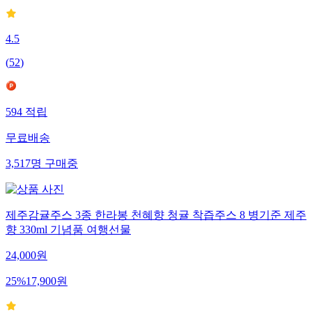
4.5
(
52
)
594
적립
무료배송
3,517
명
구매중
제주감귤주스 3종 한라봉 천혜향 청귤 착즙주스 8 병기준 제주
향 330ml 기념품 여행선물
24,000
원
25
%
17,900
원