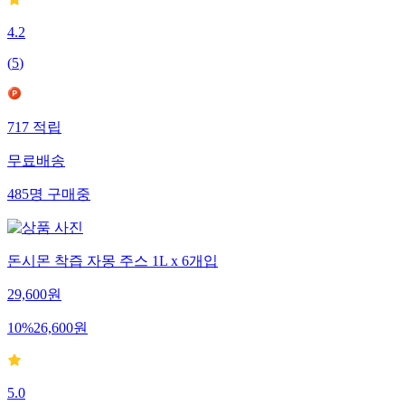
4.2
(
5
)
717
적립
무료배송
485
명
구매중
돈시몬 착즙 자몽 주스 1L x 6개입
29,600
원
10
%
26,600
원
5.0