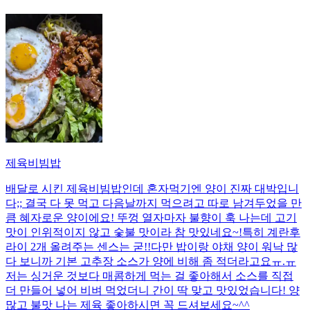
제육비빔밥
배달로 시킨 제육비빔밥인데 혼자먹기엔 양이 진짜 대박입니
다;; 결국 다 못 먹고 다음날까지 먹으려고 따로 남겨두었을 만
큼 혜자로운 양이에요! 뚜껑 열자마자 불향이 훅 나는데 고기
맛이 인위적이지 않고 숯불 맛이라 참 맛있네요~!특히 계란후
라이 2개 올려주는 센스는 굳!! ​다만 밥이랑 야채 양이 워낙 많
다 보니까 기본 고추장 소스가 양에 비해 좀 적더라고요ㅠ.ㅠ
저는 싱거운 것보다 매콤하게 먹는 걸 좋아해서 소스를 직접
더 만들어 넣어 비벼 먹었더니 간이 딱 맞고 맛있었습니다! 양
많고 불맛 나는 제육 좋아하시면 꼭 드셔보세요~^^