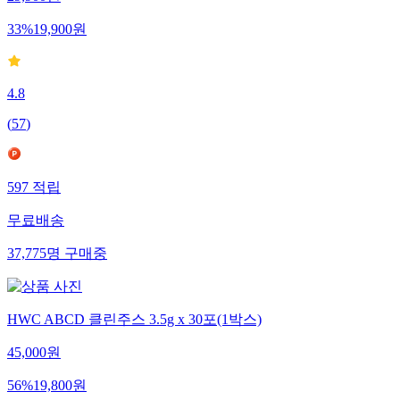
33
%
19,900
원
4.8
(
57
)
597
적립
무료배송
37,775
명
구매중
HWC ABCD 클린주스 3.5g x 30포(1박스)
45,000
원
56
%
19,800
원