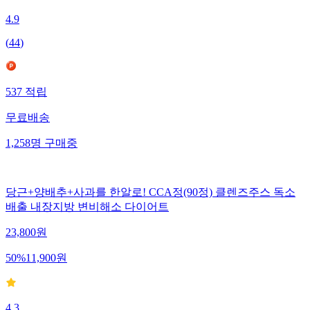
4.9
(
44
)
537
적립
무료배송
1,258
명
구매중
당근+양배추+사과를 한알로! CCA정(90정) 클렌즈주스 독소
배출 내장지방 변비해소 다이어트
23,800
원
50
%
11,900
원
4.3