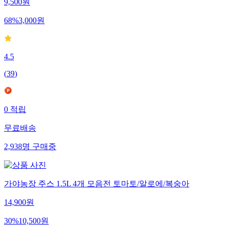
9,500
원
68
%
3,000
원
4.5
(
39
)
0
적립
무료배송
2,938
명
구매중
가야농장 주스 1.5L 4개 모음전 토마토/알로에/복숭아
14,900
원
30
%
10,500
원