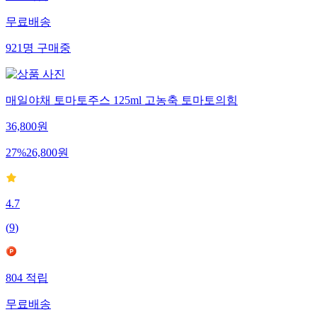
무료배송
921
명
구매중
매일야채 토마토주스 125ml 고농축 토마토의힘
36,800
원
27
%
26,800
원
4.7
(
9
)
804
적립
무료배송