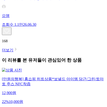
으앵
조회수
1.1만
26.06.30
168
더보기
이 리뷰를 본 유저들이 관심있어 한 상품
[만원의행복] 홈쇼핑 히트상품*보넬드 아이엠 당근/그린/토마
토 주스 NFC착즙
12,900
원
22
%
10,000
원