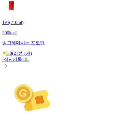
1잔(210ml)
200kcal
빙그레
마시는 프로틴
5.0
(리뷰
1
개)
·
식단기록
1회