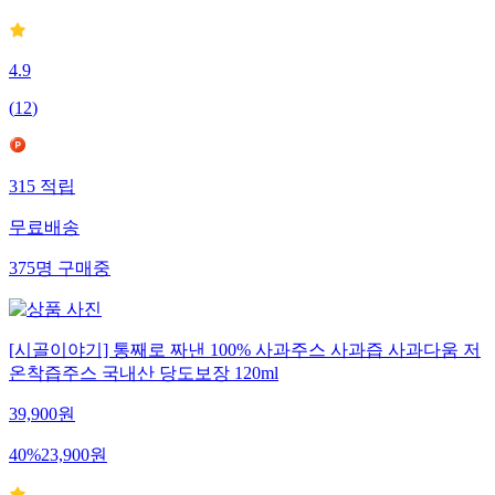
4.9
(
12
)
315
적립
무료배송
375
명
구매중
[시골이야기] 통째로 짜낸 100% 사과주스 사과즙 사과다움 저
온착즙주스 국내산 당도보장 120ml
39,900
원
40
%
23,900
원