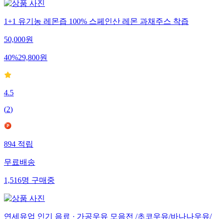
1+1 유기농 레몬즙 100% 스페인산 레몬 과채주스 착즙
50,000
원
40
%
29,800
원
4.5
(
2
)
894
적립
무료배송
1,516
명
구매중