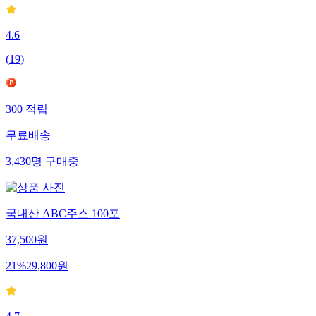
4.6
(
19
)
300
적립
무료배송
3,430
명
구매중
국내산 ABC주스 100포
37,500
원
21
%
29,800
원