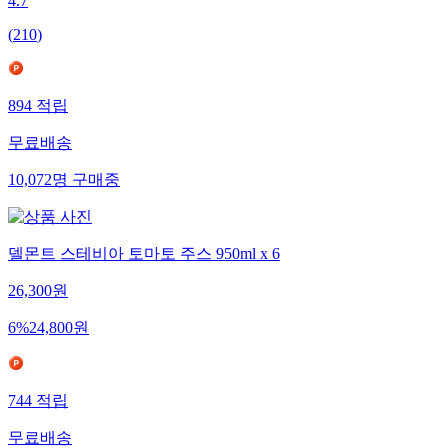
4.7
(
210
)
894
적립
무료배송
10,072
명
구매중
델몬트 스테비아 토마토 주스 950ml x 6
26,300
원
6
%
24,800
원
744
적립
무료배송