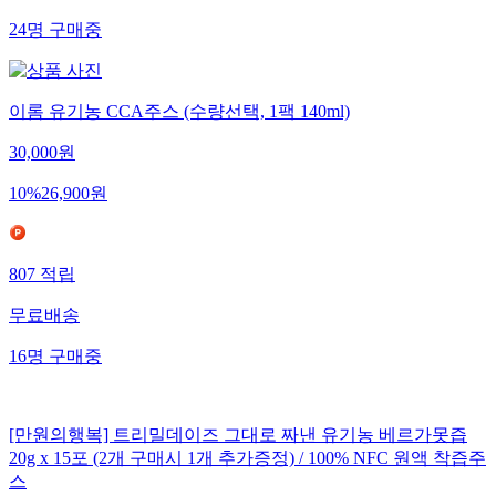
24
명
구매중
이롬 유기농 CCA주스 (수량선택, 1팩 140ml)
30,000
원
10
%
26,900
원
807
적립
무료배송
16
명
구매중
[만원의행복] 트리밀데이즈 그대로 짜낸 유기농 베르가못즙
20g x 15포 (2개 구매시 1개 추가증정) / 100% NFC 원액 착즙주
스