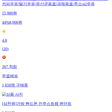
연세유업 인기 음료 · 가공우유 모음전 /초코우유/바나나우유/
커피우유/딸기우유/유산균음료/과채음료/주스/a2우유
15,900
원
44
%
8,900
원
4.8
(
20
)
267
적립
무료배송
1,650
명
구매중
[삼천원]가방 핸드폰 진주스트랩 펜던트