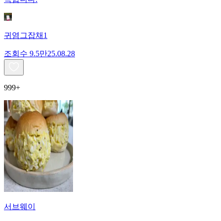
귀염그잡채1
조회수
9.5만
25.08.28
999+
서브웨이