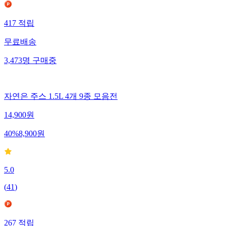
417
적립
무료배송
3,473
명
구매중
자연은 주스 1.5L 4개 9종 모음전
14,900
원
40
%
8,900
원
5.0
(
41
)
267
적립