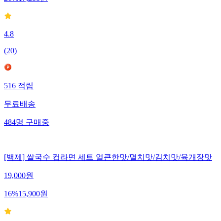
21
%
17,200
원
4.8
(
20
)
516
적립
무료배송
484
명
구매중
[백제] 쌀국수 컵라면 세트 얼큰한맛/멸치맛/김치맛/육개장맛
19,000
원
16
%
15,900
원