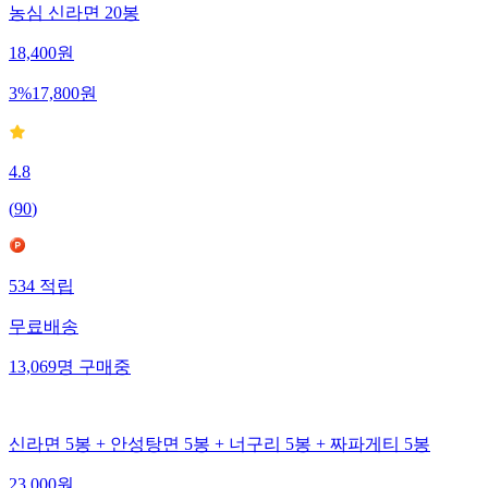
농심 신라면 20봉
18,400
원
3
%
17,800
원
4.8
(
90
)
534
적립
무료배송
13,069
명
구매중
신라면 5봉 + 안성탕면 5봉 + 너구리 5봉 + 짜파게티 5봉
23,000
원