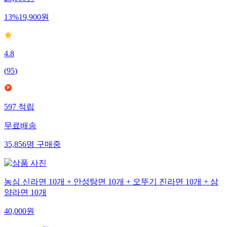
13
%
19,900
원
4.8
(
95
)
597
적립
무료배송
35,856
명
구매중
농심 신라면 10개 + 안성탕면 10개 + 오뚜기 진라면 10개 + 삼
양라면 10개
40,000
원