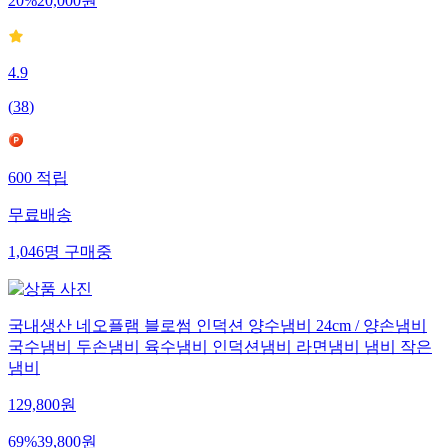
20
%
20,000
원
4.9
(
38
)
600
적립
무료배송
1,046
명
구매중
국내생산 네오플램 블로썸 인덕션 양수냄비 24cm / 양손냄비
국수냄비 두손냄비 육수냄비 인덕션냄비 라면냄비 냄비 작은
냄비
129,800
원