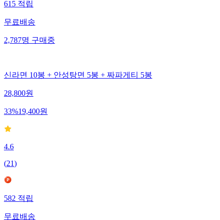
615
적립
무료배송
2,787
명
구매중
신라면 10봉 + 안성탕면 5봉 + 짜파게티 5봉
28,800
원
33
%
19,400
원
4.6
(
21
)
582
적립
무료배송