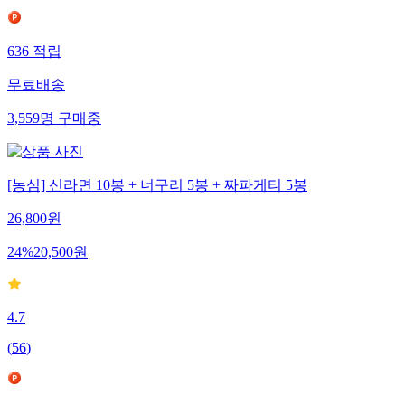
636
적립
무료배송
3,559
명
구매중
[농심] 신라면 10봉 + 너구리 5봉 + 짜파게티 5봉
26,800
원
24
%
20,500
원
4.7
(
56
)