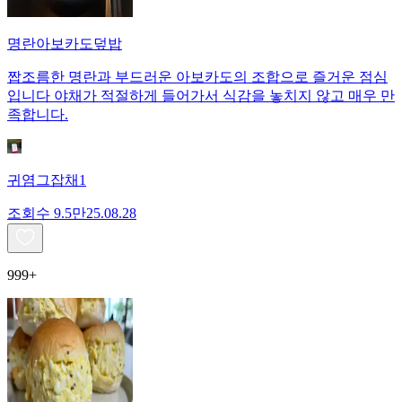
명란아보카도덮밥
짭조름한 명란과 부드러운 아보카도의 조합으로 즐거운 점심
입니다 야채가 적절하게 들어가서 식감을 놓치지 않고 매우 만
족합니다.
귀염그잡채1
조회수
9.5만
25.08.28
999+