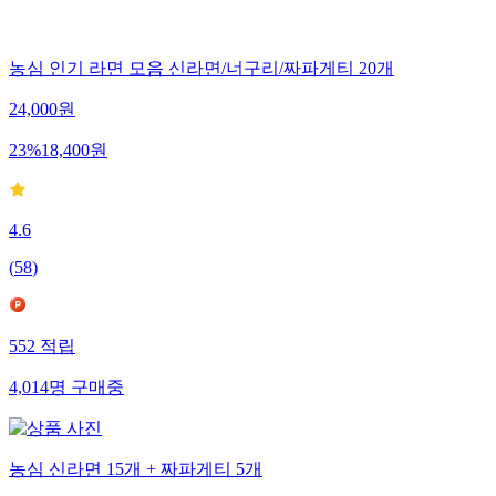
농심 인기 라면 모음 신라면/너구리/짜파게티 20개
24,000
원
23
%
18,400
원
4.6
(
58
)
552
적립
4,014
명
구매중
농심 신라면 15개 + 짜파게티 5개