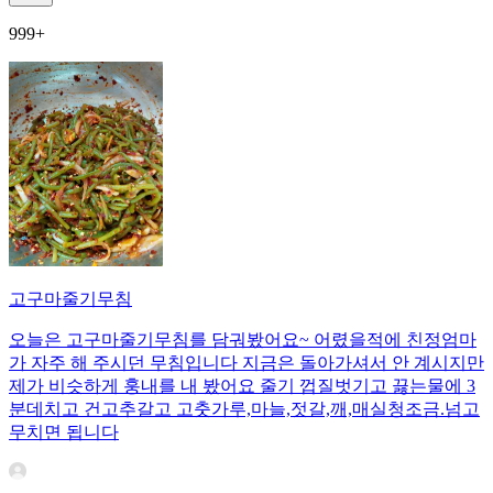
999+
고구마줄기무침
오늘은 고구마줄기무침를 담궈봤어요~ 어렸을적에 친정엄마
가 자주 해 주시던 무침입니다 지금은 돌아가셔서 안 계시지만
제가 비슷하게 훙내를 내 봤어요 줄기 껍질벗기고 끓는물에 3
분데치고 건고추갈고 고춧가루,마늘,젓갈,깨,매실청조금.넘고
무치면 됩니다