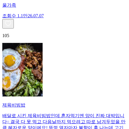
울가족
조회수
1.1만
26.07.07
105
제육비빔밥
배달로 시킨 제육비빔밥인데 혼자먹기엔 양이 진짜 대박입니
다;; 결국 다 못 먹고 다음날까지 먹으려고 따로 남겨두었을 만
큼 혜자로운 양이에요! 뚜껑 열자마자 불향이 훅 나는데 고기