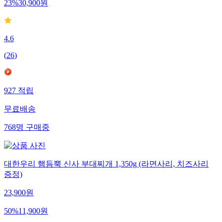
23
%
30,900
원
4.6
(
26
)
927
적립
무료배송
768
명
구매중
대한우리 햄듬뿍 신사 부대찌개 1,350g (라면사리, 치즈사리
증정)
23,900
원
50
%
11,900
원