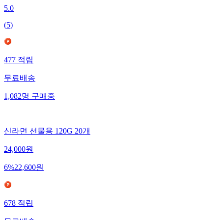
5.0
(
5
)
477
적립
무료배송
1,082
명
구매중
신라면 선물용 120G 20개
24,000
원
6
%
22,600
원
678
적립