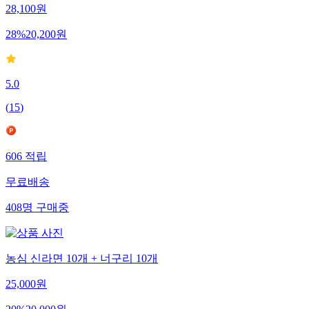
28,100
원
28
%
20,200
원
5.0
(
15
)
606
적립
무료배송
408
명
구매중
농심 신라면 10개 + 너구리 10개
25,000
원