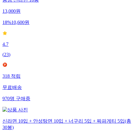
농심 신라면 10봉
13,000
원
18
%
10,600
원
4.7
(
23
)
318
적립
무료배송
970
명
구매중
신라면 10입 + 안성탕면 10입 + 너구리 5입 + 짜파게티 5입(총
30봉)