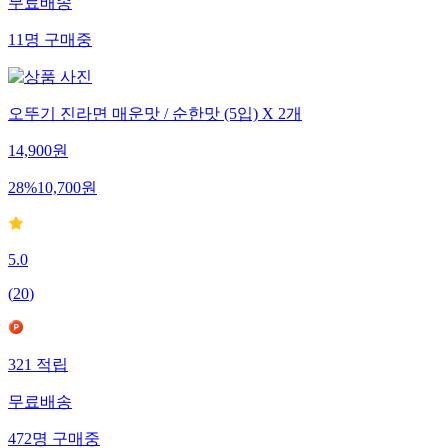
무료배송
11
명
구매중
오뚜기 진라면 매운맛 / 순한맛 (5입) X 2개
14,900
원
28
%
10,700
원
5.0
(
20
)
321
적립
무료배송
472
명
구매중