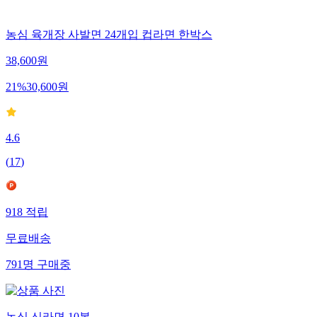
농심 육개장 사발면 24개입 컵라면 한박스
38,600
원
21
%
30,600
원
4.6
(
17
)
918
적립
무료배송
791
명
구매중