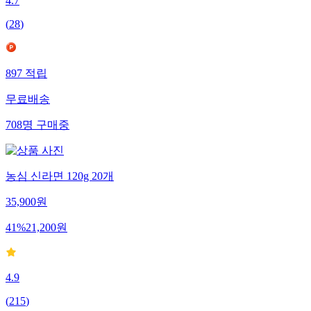
4.7
(
28
)
897
적립
무료배송
708
명
구매중
농심 신라면 120g 20개
35,900
원
41
%
21,200
원
4.9
(
215
)