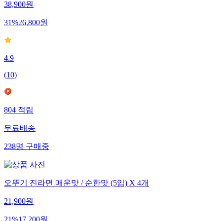
38,900
원
31
%
26,800
원
4.9
(
10
)
804
적립
무료배송
238
명
구매중
오뚜기 진라면 매운맛 / 순한맛 (5입) X 4개
21,900
원