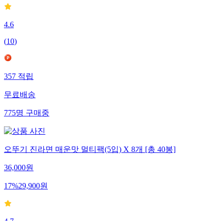
4.6
(
10
)
357
적립
무료배송
775
명
구매중
오뚜기 진라면 매운맛 멀티팩(5입) X 8개 [총 40봉]
36,000
원
17
%
29,900
원