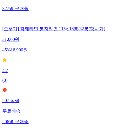
827
명
구매중
[오뚜기] 참깨라면 봉지라면 115g 16봉/32봉(행사가)
31,000
원
45
%
16,900
원
4.7
(
3
)
507
적립
무료배송
206
명
구매중