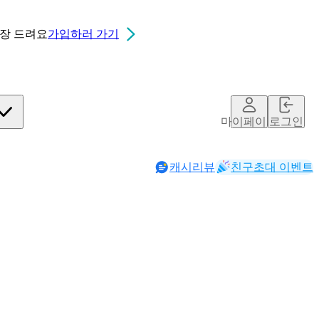
0장
드려요
가입하러 가기
마이페이지
로그인
캐시리뷰
친구초대 이벤트