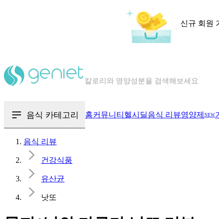
신규 회원 
칼로리와 영양성분을 검색해보세요
혈당 · 다이어트 음식 검색해보세요
음식 · 영양제 리뷰를 찾아보세요
음식 카테고리
홈
커뮤니티
헬시딜
음식 리뷰
영양제
NEW
음식 리뷰
건강식품
유산균
낫또