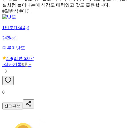
실처럼 늘어나는데 식감도 매력있고 맛도 훌륭합니다.
#일반식 #아침
1인분(134.4g)
242kcal
다루마
낫또
4.9
(리뷰
62
개)
·
식단기록
9천+
0
신고·제보