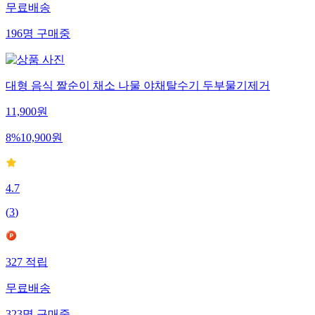
무료배송
196
명
구매중
대형 음식 짤순이 채소 나물 야채탈수기 두부물기제거
11,900
원
8
%
10,900
원
4.7
(
3
)
327
적립
무료배송
323
명
구매중