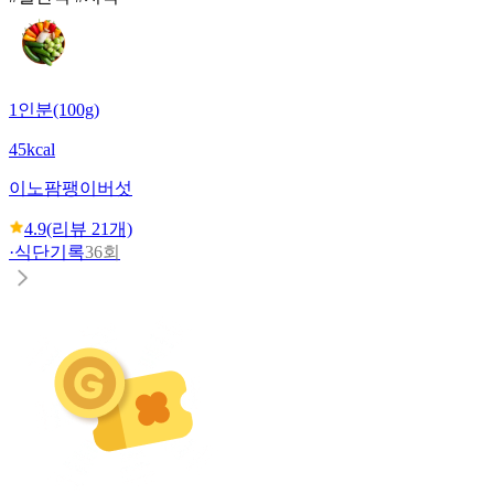
1인분(100g)
45kcal
이노팜
팽이버섯
4.9
(리뷰
21
개)
·
식단기록
36회