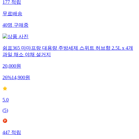
177
적립
무료배송
40
명
구매중
쉼표365 마마프랑 대용량 주방세제 스위트 허브향 2.5L x 4개
과일 채소 야채 설거지
20,000
원
26
%
14,900
원
5.0
(
5
)
447
적립