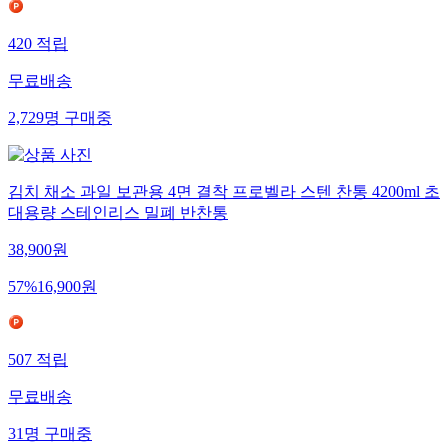
420
적립
무료배송
2,729
명
구매중
김치 채소 과일 보관용 4면 결착 프로벨라 스텐 찬통 4200ml 초
대용량 스테인리스 밀폐 반찬통
38,900
원
57
%
16,900
원
507
적립
무료배송
31
명
구매중