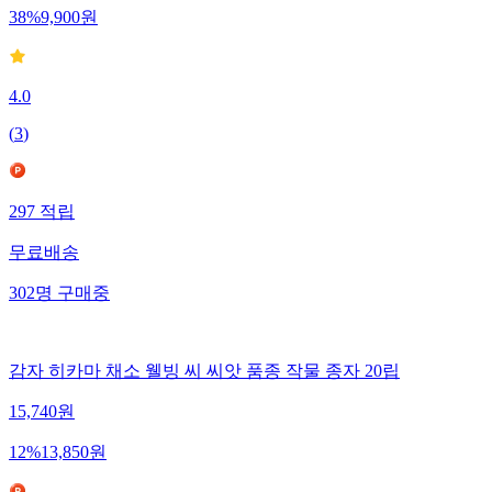
38
%
9,900
원
4.0
(
3
)
297
적립
무료배송
302
명
구매중
감자 히카마 채소 웰빙 씨 씨앗 품종 작물 종자 20립
15,740
원
12
%
13,850
원