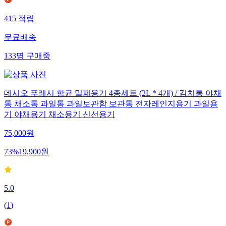
415
적립
무료배송
133
명
구매중
데시오 푸레시 항균 밀폐용기 4종세트 (2L * 4개) / 김치통 야채
통 채소통 과일통 과일보관함 보관통 전자레인지용기 과일용
기 야채용기 채소용기 신선용기
75,000
원
73
%
19,900
원
5.0
(
1
)