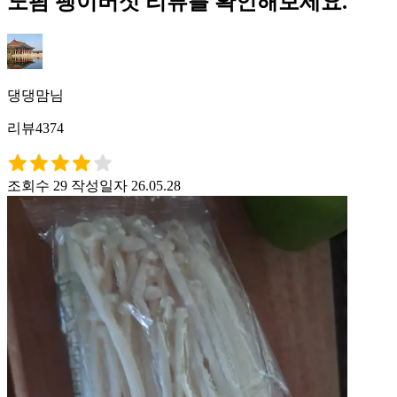
노팜 팽이버섯 리뷰를 확인해보세요.
댕댕맘님
리뷰4374
조회수 29
작성일자 26.05.28