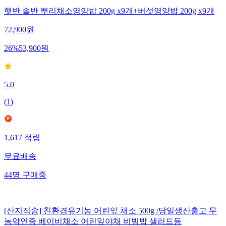
햇반 솥반 뿌리채소영양밥 200g x9개+버섯영양밥 200g x9개
72,900
원
26
%
53,900
원
5.0
(
1
)
1,617
적립
무료배송
44
명
구매중
[산지직송] 친환경유기농 어린잎 채소 500g /당일생산출고 무
농약인증 베이비채소 어린잎야채 비빔밥 샐러드등