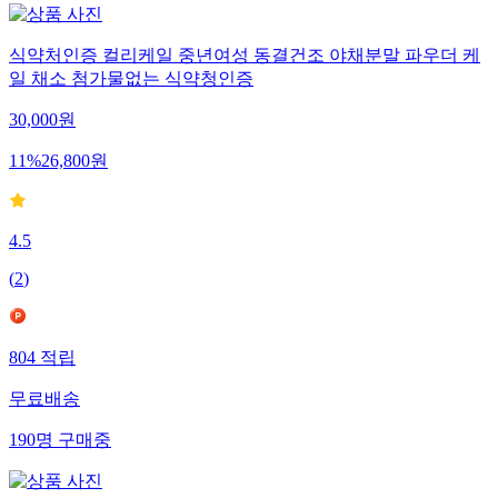
식약처인증 컬리케일 중년여성 동결건조 야채분말 파우더 케
일 채소 첨가물없는 식약청인증
30,000
원
11
%
26,800
원
4.5
(
2
)
804
적립
무료배송
190
명
구매중