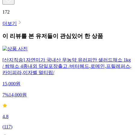
172
더보기
이 리뷰를 본 유저들이 관심있어 한 상품
[산지직송] 자연미가 국내산 무농약 유러피안 샐러드채소 1kg
/ 쌈채소 4종내외 당일포장출고 /버터헤드,로메인,프릴레퍼스,
카이피라,이자벨 멀티립/
15,000
원
7
%
14,000
원
4.8
(
117
)