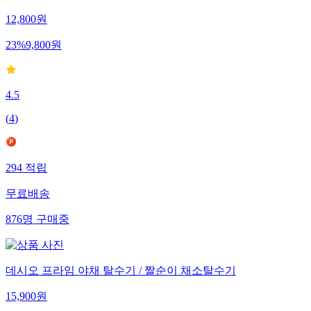
12,800
원
23
%
9,800
원
4.5
(
4
)
294
적립
무료배송
876
명
구매중
데시오 프라임 야채 탈수기 / 짤순이 채소탈수기
15,900
원