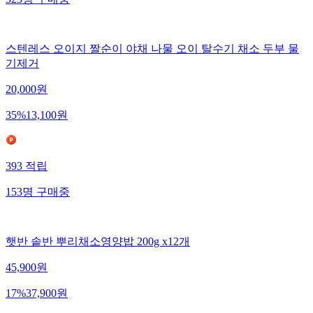
스텐레스 오이지 짤순이 야채 나물 오이 탈수기 채소 두부 물
기제거
20,000
원
35
%
13,100
원
393
적립
153
명
구매중
햇반 솥반 뿌리채소영양밥 200g x12개
45,900
원
17
%
37,900
원