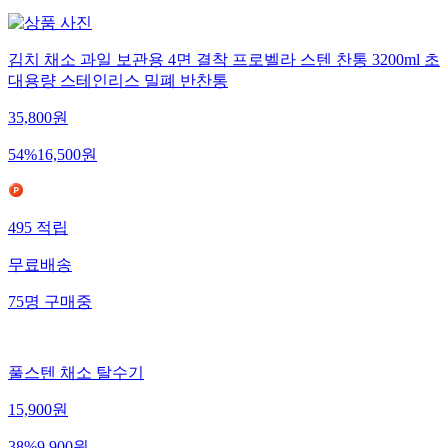
김치 채소 과일 보관용 4면 결착 프로벨라 스텐 찬통 3200ml 초
대용량 스테인리스 밀폐 반찬통
35,800
원
54
%
16,500
원
495
적립
무료배송
75
명
구매중
풀스텐 채소 탈수기
15,900
원
38
%
9,900
원