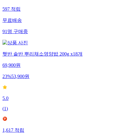
597
적립
무료배송
91
명
구매중
햇반 솥반 뿌리채소영양밥 200g x18개
69,900
원
23
%
53,900
원
5.0
(
1
)
1,617
적립