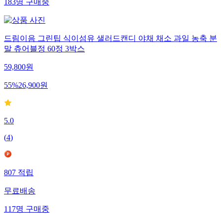
183
명
구매중
드림이음 그린팁 식이섬유 샐러드캔디 야채 채소 과일 농축 분
말 츄어블정 60정 3박스
59,800
원
55
%
26,900
원
5.0
(
4
)
807
적립
무료배송
117
명
구매중