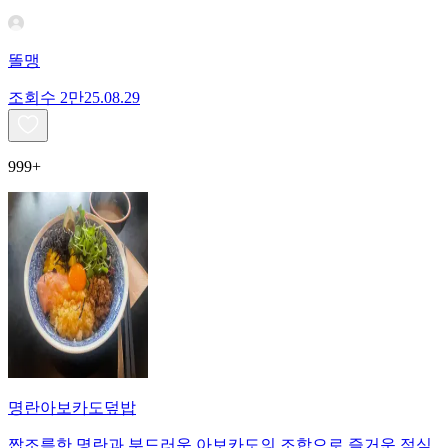
똘맹
조회수
2만
25.08.29
999+
명란아보카도덮밥
짭조름한 명란과 부드러운 아보카도의 조합으로 즐거운 점심