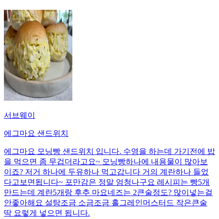
서브웨이
에그마요 샌드위치
에그마요 모닝빵 샌드위치 입니다. 수영을 하는데 가기전에 밥
을 먹으면 좀 무겁더라고요~ 모닝빵하나에 내용물이 많아보
이죠? 저거 하나에 두유하나 먹고갑니다 거의 계란하나 들었
다고보면됩니다~ 포만감은 정말 엄청나구요 레시피는 빵5개
만드는데 계란5개랑 후추 마요네즈는 2큰술정도? 많이넣는걸
안좋아해요 설탕조금 소금조금 홀그레인머스터드 작은큰술
딱 요렇게 넣으면 됩니다.