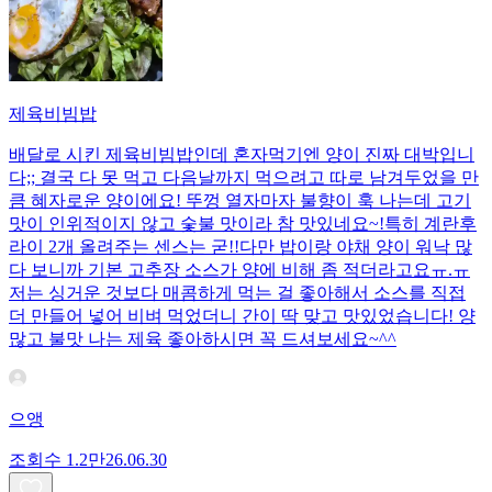
제육비빔밥
배달로 시킨 제육비빔밥인데 혼자먹기엔 양이 진짜 대박입니
다;; 결국 다 못 먹고 다음날까지 먹으려고 따로 남겨두었을 만
큼 혜자로운 양이에요! 뚜껑 열자마자 불향이 훅 나는데 고기
맛이 인위적이지 않고 숯불 맛이라 참 맛있네요~!특히 계란후
라이 2개 올려주는 센스는 굳!! ​다만 밥이랑 야채 양이 워낙 많
다 보니까 기본 고추장 소스가 양에 비해 좀 적더라고요ㅠ.ㅠ
저는 싱거운 것보다 매콤하게 먹는 걸 좋아해서 소스를 직접
더 만들어 넣어 비벼 먹었더니 간이 딱 맞고 맛있었습니다! 양
많고 불맛 나는 제육 좋아하시면 꼭 드셔보세요~^^
으앵
조회수
1.2만
26.06.30