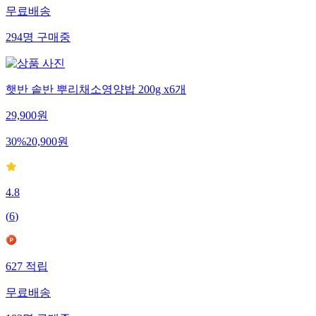
무료배송
294
명
구매중
햇반 솥반 뿌리채소영양밥 200g x6개
29,900
원
30
%
20,900
원
4.8
(
6
)
627
적립
무료배송