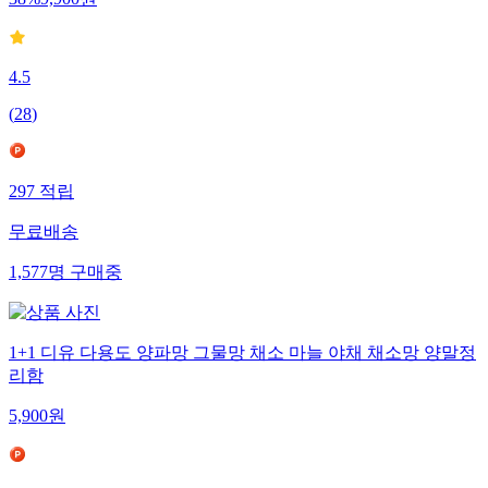
4.5
(
28
)
297
적립
무료배송
1,577
명
구매중
1+1 디유 다용도 양파망 그물망 채소 마늘 야채 채소망 양말정
리함
5,900
원