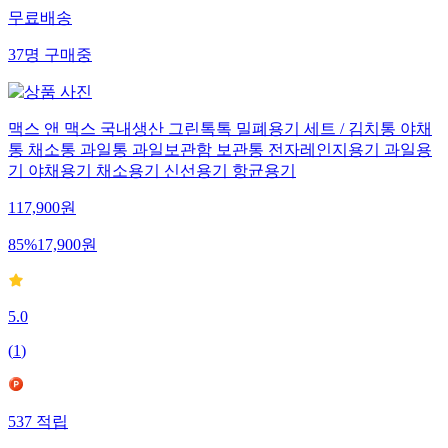
무료배송
37
명
구매중
맥스 앤 맥스 국내생산 그린톡톡 밀폐용기 세트 / 김치통 야채
통 채소통 과일통 과일보관함 보관통 전자레인지용기 과일용
기 야채용기 채소용기 신선용기 항균용기
117,900
원
85
%
17,900
원
5.0
(
1
)
537
적립