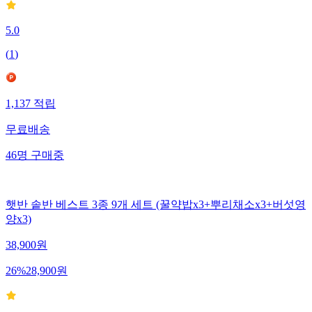
5.0
(
1
)
1,137
적립
무료배송
46
명
구매중
햇반 솥반 베스트 3종 9개 세트 (꿀약밥x3+뿌리채소x3+버섯영
양x3)
38,900
원
26
%
28,900
원