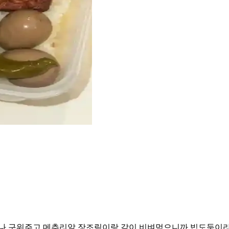
하나 구워주고 메추리알 장조림이랑 같이 비벼먹으니까 빕도둑이