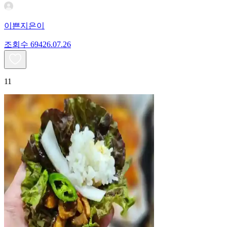
이쁜지은이
조회수
694
26.07.26
11