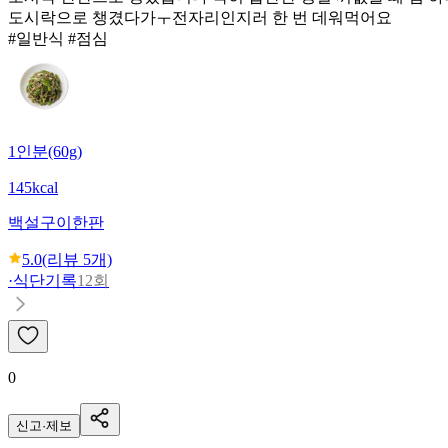
도시락으로 챙겼다가ㅜ전자리인지러 한 번 데워먹어요
#일반식 #점심
1인분(60g)
145kcal
백설
구이한판
5.0
(리뷰
5
개)
·
식단기록
12회
0
신고·제보