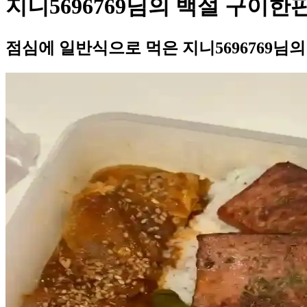
지니5696769님의 백설 구이한
점심에 일반식으로 먹은 지니5696769님