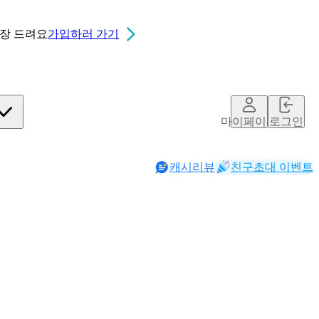
0장
드려요
가입하러 가기
마이페이지
로그인
캐시리뷰
친구초대 이벤트