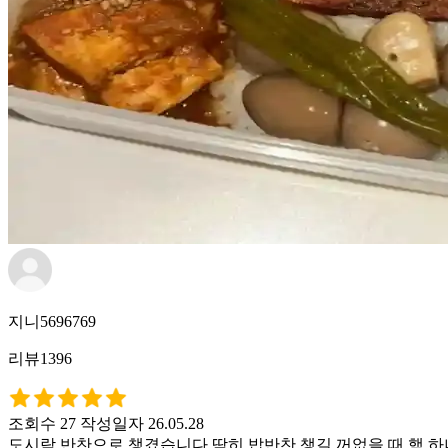
지니5696769
리뷰1396
조회수 27
작성일자 26.05.28
도시락 반찬으로 챙겼습니다 딱히 밥반찬 챙길 꺼없을 때 햄 