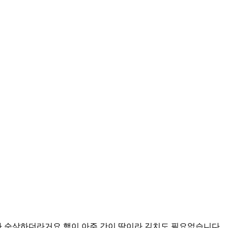
라 순삭하더라거요 햄이 아주 간이 딱이라 김치도 필요없습니다