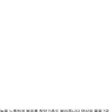
늘을 노릇하게 볶은후 청양고추도 볶아줍니다.면삶은 물을 2국