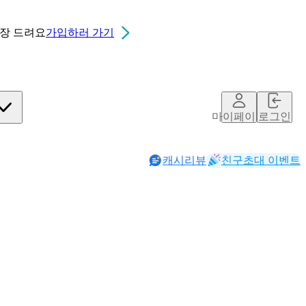
0장
드려요
가입하러 가기
마이페이지
로그인
캐시리뷰
친구초대 이벤트