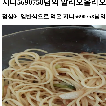
지니5690758님의 알리오올리오
점심에 일반식으로 먹은 지니5690758님