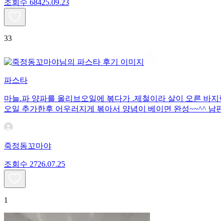
조회수
684
25.09.23
33
파스타
마늘.파 양파를 올리브오일에 볶다가 .제철이라 살이 오른 바
오일 추가한후 어우러지게 볶아서 양념이 베이면 완성~~^^ 남
죽정동꼬마야
조회수
27
26.07.25
1