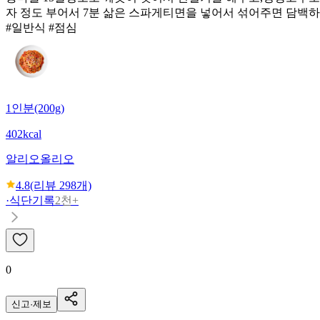
자 정도 부어서 7분 삶은 스파게티면을 넣어서 섞어주면 담백
#일반식 #점심
1인분(200g)
402kcal
알리오올리오
4.8
(리뷰
298
개)
·
식단기록
2천+
0
신고·제보