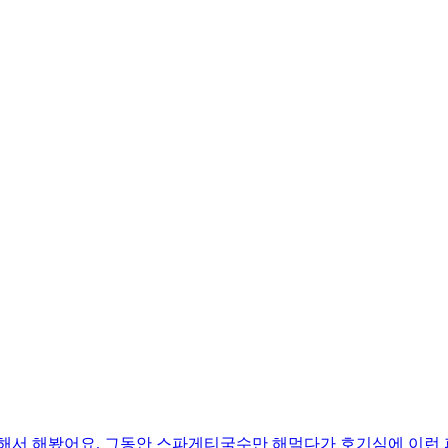
입해서 해봤어요. 그동안 스파게티국수만 해먹다가 호기심에 이런 