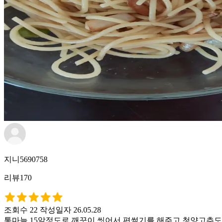
지니5690758
리뷰170
조회수 22
작성일자 26.05.28
통마늘 15알정도로 깨끗이 씻어서 편썰기를 해주고,청양고추도