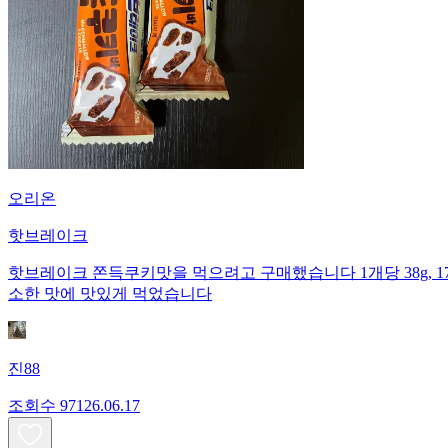
오리온
핫브레이크
핫브레이크 쫀득쿠키맛을 먹으려고 구매했습니다 1개당 38g, 175kc
소한 맛에 맛있게 먹었습니다
진88
조회수
971
26.06.17