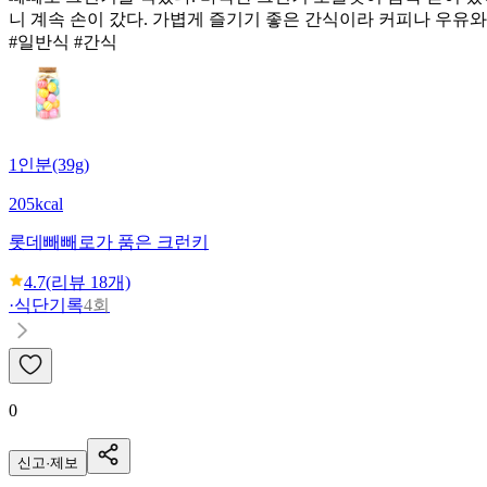
니 계속 손이 갔다. 가볍게 즐기기 좋은 간식이라 커피나 우유와
#일반식 #간식
1인분(39g)
205kcal
롯데
빼빼로가 품은 크런키
4.7
(리뷰
18
개)
·
식단기록
4회
0
신고·제보