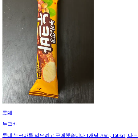
롯데
누크바
롯데 누크바를 먹으려고 구매했습니다 1개당 70ml, 160kcl, 나