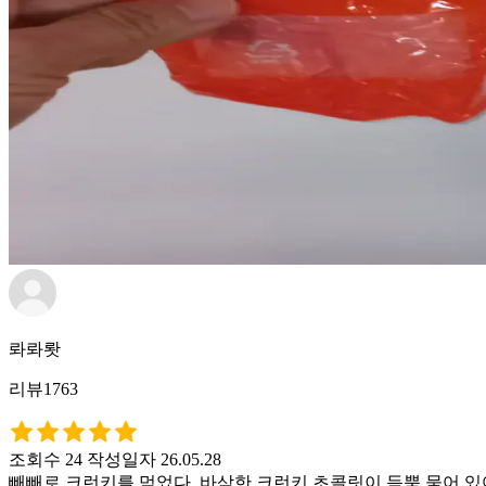
롸롸뢋
리뷰1763
조회수 24
작성일자 26.05.28
빼빼로 크런키를 먹었다. 바삭한 크런키 초콜릿이 듬뿍 묻어 있