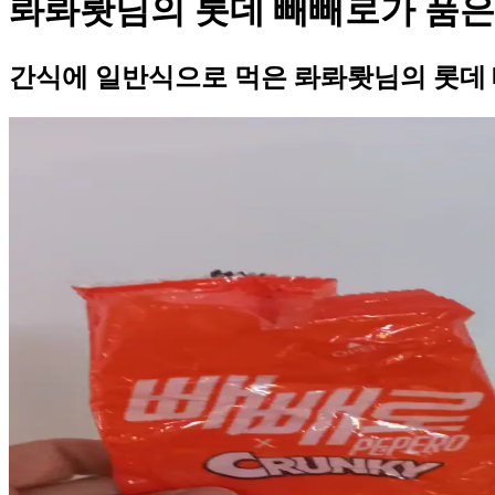
롸롸뢋님의 롯데 빼빼로가 품은
간식에 일반식으로 먹은 롸롸뢋님의 롯데 