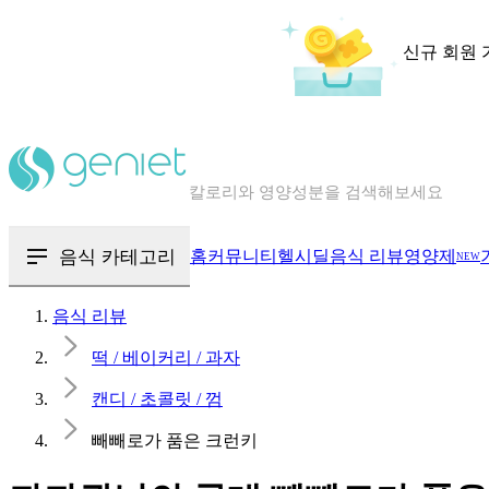
신규 회원 
칼로리와 영양성분을 검색해보세요
혈당 · 다이어트 음식 검색해보세요
음식 · 영양제 리뷰를 찾아보세요
음식 카테고리
홈
커뮤니티
헬시딜
음식 리뷰
영양제
NEW
음식 리뷰
떡 / 베이커리 / 과자
캔디 / 초콜릿 / 껌
빼빼로가 품은 크런키