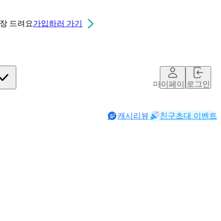
0장
드려요
가입하러 가기
마이페이지
로그인
캐시리뷰
친구초대 이벤트