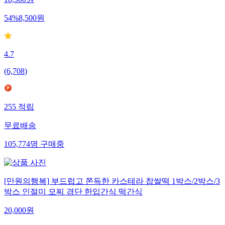
18,500
원
54
%
8,500
원
4.7
(
6,708
)
255
적립
무료배송
105,774
명
구매중
[만원의행복] 부드럽고 쫀득한 카스테라 찹쌀떡 1박스/2박스/3
박스 인절미 모찌 경단 한입간식 떡간식
20,000
원