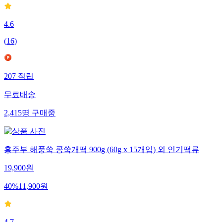
4.6
(
16
)
207
적립
무료배송
2,415
명
구매중
홍주부 해풍쑥 콩쑥개떡 900g (60g x 15개입) 외 인기떡류
19,900
원
40
%
11,900
원