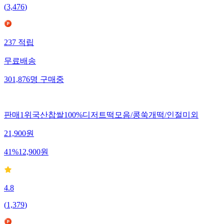
(
3,476
)
237
적립
무료배송
301,876
명
구매중
판매1위국산찹쌀100%디저트떡모음/콩쑥개떡/인절미외
21,900
원
41
%
12,900
원
4.8
(
1,379
)