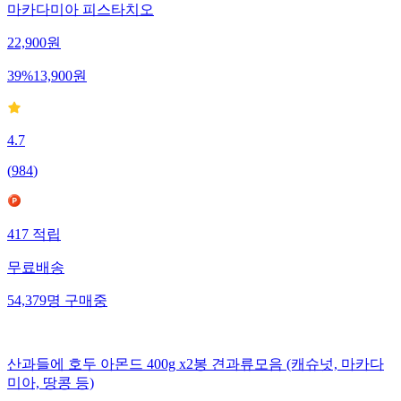
마카다미아 피스타치오
22,900
원
39
%
13,900
원
4.7
(
984
)
417
적립
무료배송
54,379
명
구매중
산과들에 호두 아몬드 400g x2봉 견과류모음 (캐슈넛, 마카다
미아, 땅콩 등)