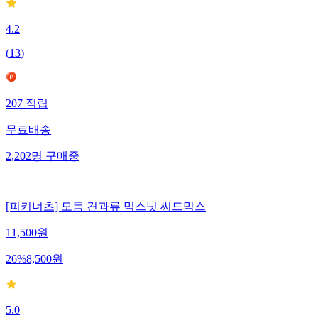
4.2
(
13
)
207
적립
무료배송
2,202
명
구매중
[피키너츠] 모듬 견과류 믹스넛 씨드믹스
11,500
원
26
%
8,500
원
5.0