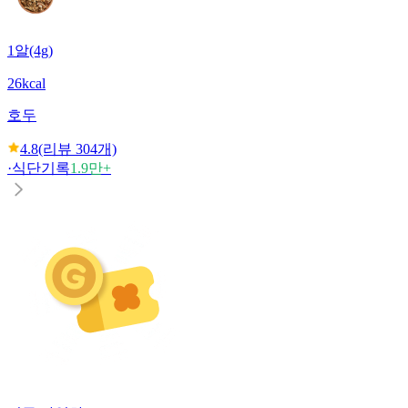
1알(4g)
26kcal
호두
4.8
(리뷰
304
개)
·
식단기록
1.9만+