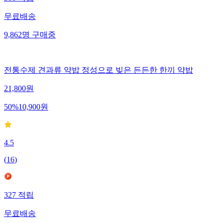
300
적립
무료배송
9,862
명
구매중
전통수제 견과류 약밥 정성으로 빚은 든든한 한끼 약밥
21,800
원
50
%
10,900
원
4.5
(
16
)
327
적립
무료배송