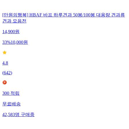
[만원의행복] HBAF 바프 하루견과 50봉/100봉 대용량 견과류
견과 모음전
14,900
원
33
%
10,000
원
4.8
(
642
)
300
적립
무료배송
42,583
명
구매중