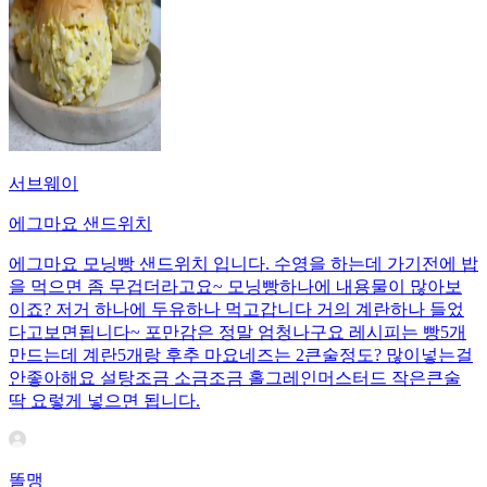
서브웨이
에그마요 샌드위치
에그마요 모닝빵 샌드위치 입니다. 수영을 하는데 가기전에 밥
을 먹으면 좀 무겁더라고요~ 모닝빵하나에 내용물이 많아보
이죠? 저거 하나에 두유하나 먹고갑니다 거의 계란하나 들었
다고보면됩니다~ 포만감은 정말 엄청나구요 레시피는 빵5개
만드는데 계란5개랑 후추 마요네즈는 2큰술정도? 많이넣는걸
안좋아해요 설탕조금 소금조금 홀그레인머스터드 작은큰술
딱 요렇게 넣으면 됩니다.
똘맹