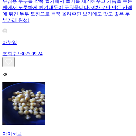
부침용 두부를 깍뚝 썰기해서 물기를 제거해주고 기름을 두른
팬에서 노릇하게 튀겨내듯이 구워줍니다. 야채로만 만든 카레
에 튀긴 두부 토핑으로 듬뿍 올려주면 보기에도 맛도 좋은 두
부카레 완성!
아누잉
조회수
930
25.09.24
38
아이허브