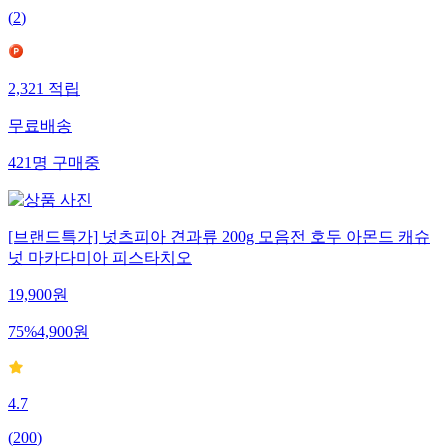
(
2
)
2,321
적립
무료배송
421
명
구매중
[브랜드특가] 넛츠피아 견과류 200g 모음전 호두 아몬드 캐슈
넛 마카다미아 피스타치오
19,900
원
75
%
4,900
원
4.7
(
200
)