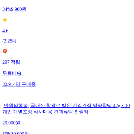
34
%
9,900
원
4.6
(
2,254
)
297
적립
무료배송
82,914
명
구매중
[만원의행복] 국내산 찹쌀로 빚은 건강간식 영양찰떡 42g x 10
개입 개별포장 식사대용 견과류떡 찹쌀떡
20,000
원