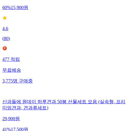
60
%
15,900
원
4.6
(
80
)
477
적립
무료배송
3,775
명
구매중
산과들에 원데이 하루견과 50봉 선물세트 모음 (실속형, 프리
미엄견과, 견과류세트)
29,900
원
41
%
17,500
원