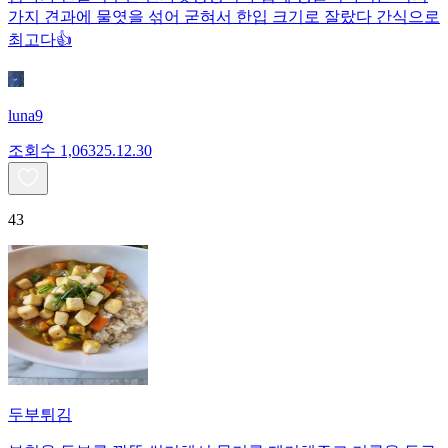
가지 견과에 물엿을 섞어 굳혀서 한입 크기로 잘랐다 간식으로
최고다👍
luna9
조회수
1,063
25.12.30
43
두부튀김