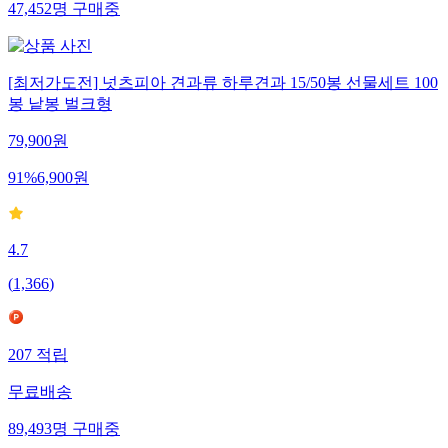
47,452
명
구매중
[최저가도전] 넛츠피아 견과류 하루견과 15/50봉 선물세트 100
봉 낱봉 벌크형
79,900
원
91
%
6,900
원
4.7
(
1,366
)
207
적립
무료배송
89,493
명
구매중