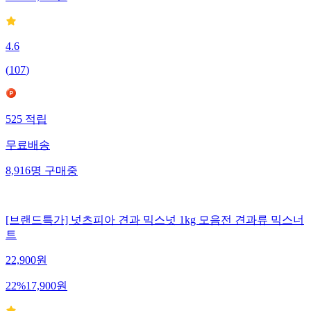
4.6
(
107
)
525
적립
무료배송
8,916
명
구매중
[브랜드특가] 넛츠피아 견과 믹스넛 1kg 모음전 견과류 믹스너
트
22,900
원
22
%
17,900
원