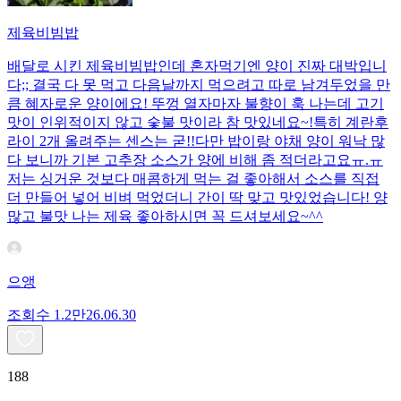
제육비빔밥
배달로 시킨 제육비빔밥인데 혼자먹기엔 양이 진짜 대박입니
다;; 결국 다 못 먹고 다음날까지 먹으려고 따로 남겨두었을 만
큼 혜자로운 양이에요! 뚜껑 열자마자 불향이 훅 나는데 고기
맛이 인위적이지 않고 숯불 맛이라 참 맛있네요~!특히 계란후
라이 2개 올려주는 센스는 굳!! ​다만 밥이랑 야채 양이 워낙 많
다 보니까 기본 고추장 소스가 양에 비해 좀 적더라고요ㅠ.ㅠ
저는 싱거운 것보다 매콤하게 먹는 걸 좋아해서 소스를 직접
더 만들어 넣어 비벼 먹었더니 간이 딱 맞고 맛있었습니다! 양
많고 불맛 나는 제육 좋아하시면 꼭 드셔보세요~^^
으앵
조회수
1.2만
26.06.30
188