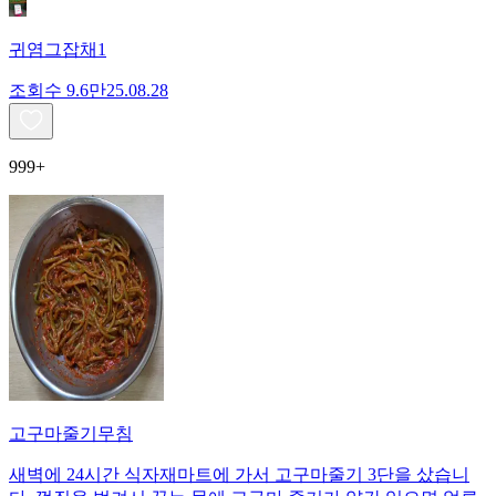
귀염그잡채1
조회수
9.6만
25.08.28
999+
고구마줄기무침
새벽에 24시간 식자재마트에 가서 고구마줄기 3단을 샀습니