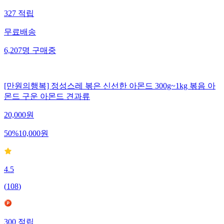
327
적립
무료배송
6,207
명
구매중
[만원의행복] 정성스레 볶은 신선한 아몬드 300g~1kg 볶음 아
몬드 구운 아몬드 견과류
20,000
원
50
%
10,000
원
4.5
(
108
)