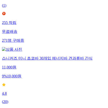
(
1
)
255
적립
무료배송
271
명
구매중
스니커즈 미니 초코바 30개입 에너지바 견과류바 간식
11,000
원
9
%
10,000
원
4.8
(
20
)