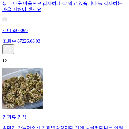
상 고마운 마음으로 감사하게 잘 먹고 있습니다 늘 감사하는
마음 전해야 겠지요
지니5660069
조회수
872
26.08.03
12
견과류 간식
엄마가 만들어주신 견과엿강정이다 집에 뒹굴러다니는 여러