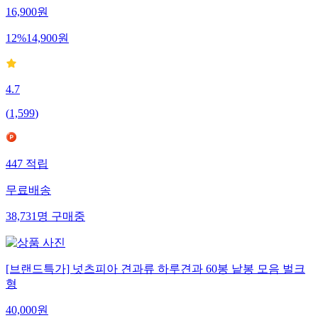
16,900
원
12
%
14,900
원
4.7
(
1,599
)
447
적립
무료배송
38,731
명
구매중
[브랜드특가] 넛츠피아 견과류 하루견과 60봉 낱봉 모음 벌크
형
40,000
원