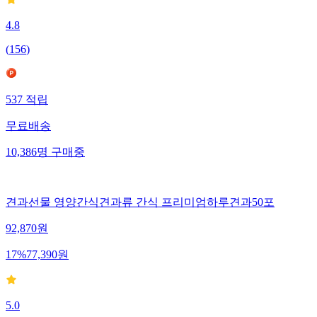
4.8
(
156
)
537
적립
무료배송
10,386
명
구매중
견과선물 영양간식견과류 간식 프리미엄하루견과50포
92,870
원
17
%
77,390
원
5.0