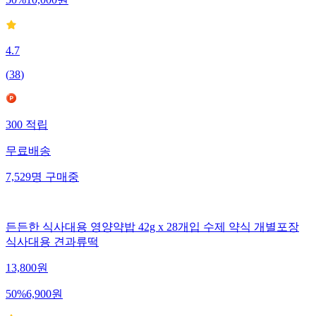
50
%
10,000
원
4.7
(
38
)
300
적립
무료배송
7,529
명
구매중
든든한 식사대용 영양약밥 42g x 28개입 수제 약식 개별포장
식사대용 견과류떡
13,800
원
50
%
6,900
원