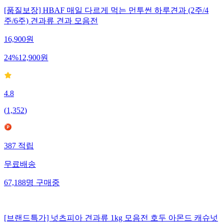
[품질보장] HBAF 매일 다르게 먹는 먼투썬 하루견과 (2주/4
주/6주) 견과류 견과 모음전
16,900
원
24
%
12,900
원
4.8
(
1,352
)
387
적립
무료배송
67,188
명
구매중
[브랜드특가] 넛츠피아 견과류 1kg 모음전 호두 아몬드 캐슈넛