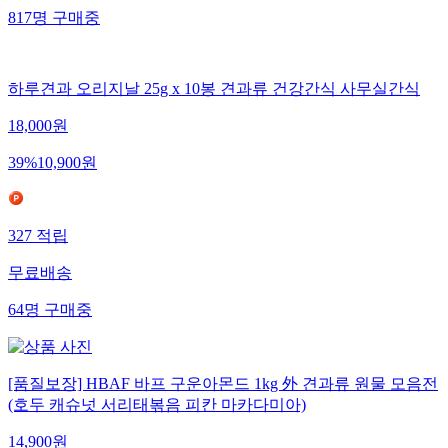
817
명
구매중
하루견과 오리지날 25g x 10봉 견과류 건강간식 사무실간식
18,000
원
39
%
10,900
원
327
적립
무료배송
64
명
구매중
[품질보장] HBAF 바프 구운아몬드 1kg 外 견과류 원물 모음전
(호두 캐슈넛 서리태볶음 피칸 마카다미아)
14,900
원