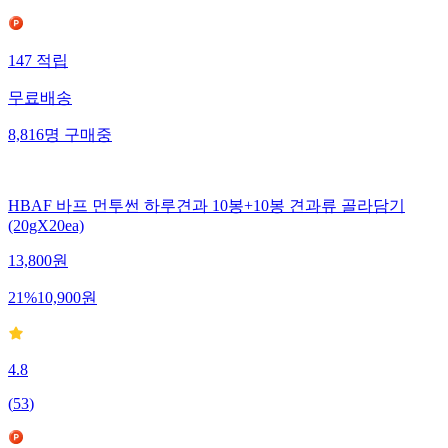
147
적립
무료배송
8,816
명
구매중
HBAF 바프 먼투썬 하루견과 10봉+10봉 견과류 골라담기
(20gX20ea)
13,800
원
21
%
10,900
원
4.8
(
53
)