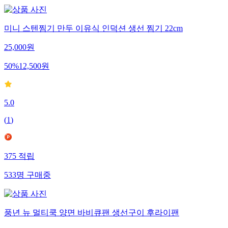
미니 스텐찜기 만두 이유식 인덕션 생선 찜기 22cm
25,000
원
50
%
12,500
원
5.0
(
1
)
375
적립
533
명
구매중
풍년 뉴 멀티쿡 양면 바비큐팬 생선구이 후라이팬