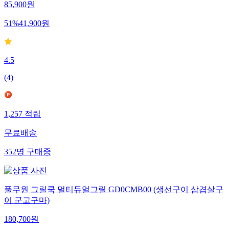
85,900
원
51
%
41,900
원
4.5
(
4
)
1,257
적립
무료배송
352
명
구매중
풀무원 그릴쿡 멀티듀얼그릴 GD0CMB00 (생선구이 삼겹살구
이 군고구마)
180,700
원