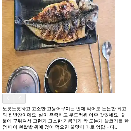
노릇노릇하고 고소한 고등어구이는 언제 먹어도 든든한 최고
의 집반찬이에요. 살이 촉촉하고 부드러워 아주 맛있네요. 숯
불에 구워져서 그런가 고소한 기름기가 싹 도는게 살코기를 한
점 떼어 흰쌀밥 위에 얹어 먹으면 꿀맛이 따로 없답니다..