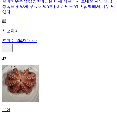
실미해수욕장 캠핑!! 아침은 어제 시골에서 보내준 자연산 감
성돔을 맛있게 구워서 먹었다 비린맛도 없고 담백해서 너무 맛
있다
차오차이
조회수
664
25.10.09
42
문어