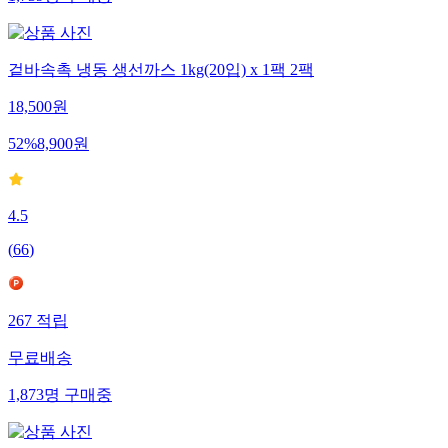
겉바속촉 냉동 생선까스 1kg(20입) x 1팩 2팩
18,500
원
52
%
8,900
원
4.5
(
66
)
267
적립
무료배송
1,873
명
구매중