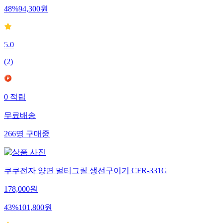
48
%
94,300
원
5.0
(
2
)
0
적립
무료배송
266
명
구매중
쿠쿠전자 양면 멀티그릴 생선구이기 CFR-331G
178,000
원
43
%
101,800
원