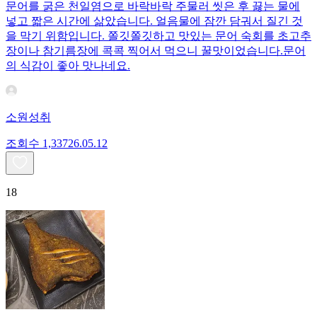
문어를 굵은 천일염으로 바락바락 주물러 씻은 후 끓는 물에
넣고 짧은 시간에 삶았습니다. 얼음물에 잠깐 담궈서 질긴 것
을 막기 위함입니다. 쫄깃쫄깃하고 맛있는 문어 숙회를 초고추
장이나 참기름장에 콕콕 찍어서 먹으니 꿀맛이었습니다.문어
의 식감이 좋아 맛나네요.
소원성취
조회수
1,337
26.05.12
18