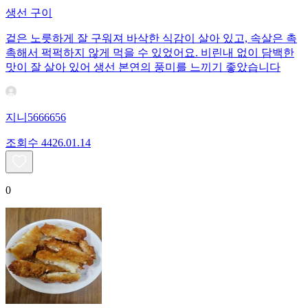
생선 구이
겉은 노릇하게 잘 구워져 바삭한 식감이 살아 있고, 속살은 촉
촉해서 퍽퍽하지 않게 먹을 수 있었어요. 비린내 없이 담백한
맛이 잘 살아 있어 생선 본연의 풍미를 느끼기 좋았습니다
지니5666656
조회수
44
26.01.14
0