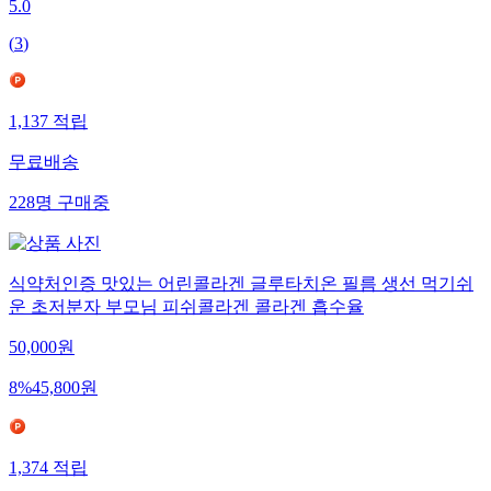
5.0
(
3
)
1,137
적립
무료배송
228
명
구매중
식약처인증 맛있는 어린콜라겐 글루타치온 필름 생선 먹기쉬
운 초저분자 부모님 피쉬콜라겐 콜라겐 흡수율
50,000
원
8
%
45,800
원
1,374
적립