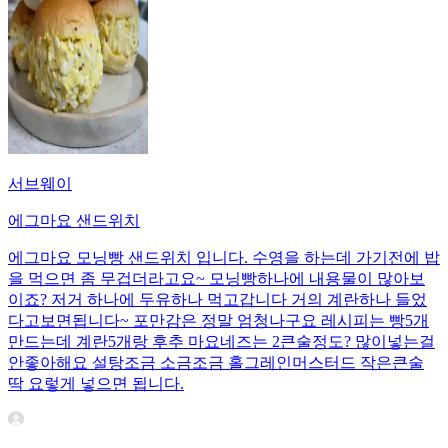
서브웨이
에그마요 샌드위치
에그마요 모닝빵 샌드위치 입니다. 수영을 하는데 가기전에 밥
을 먹으면 좀 무겁더라고요~ 모닝빵하나에 내용물이 많아보
이죠? 저거 하나에 두유하나 먹고갑니다 거의 계란하나 들었
다고보면됩니다~ 포만감은 정말 엄청나구요 레시피는 빵5개
만드는데 계란5개랑 후추 마요네즈는 2큰술정도? 많이넣는걸
안좋아해요 설탕조금 소금조금 홀그레인머스터드 작은큰술
딱 요렇게 넣으면 됩니다.