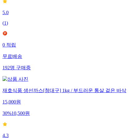
5.0
(
1
)
0
적립
무료배송
192
명
구매중
재호식품 생선까스[청대구] 1kg / 부드러운 통살 겉은 바삭
15,000
원
30
%
10,500
원
4.3