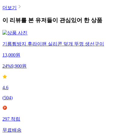
더보기
이 리뷰를 본 유저들이 관심있어 한 상품
기름튐방지 후라이팬 실리콘 덮개 뚜껑 생선구이
13,000
원
24
%
9,900
원
4.6
(
504
)
297
적립
무료배송