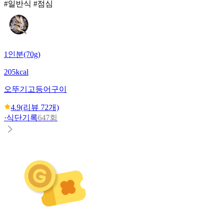
#일반식 #점심
1인분(70g)
205kcal
오뚜기
고등어구이
4.9
(리뷰
72
개)
·
식단기록
647회