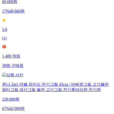
60,000
원
17
%
49,660
원
5.0
(
1
)
1,489
적립
39
명
구매중
퀸나 2in1 마블 와이드 전기그릴 45cm / 바베큐그릴 고기불판
멀티그릴 생선그릴 불판 고기그릴 전기후라이팬 전기팬
129,000
원
67
%
42,900
원