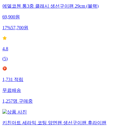
에델코첸 통3중 클래시 생선구이팬 29cm (블랙)
69,900
원
17
%
57,700
원
4.8
(
5
)
1,731
적립
무료배송
1,257
명
구매중
키친아트 세라믹 코팅 양면팬 생선구이팬 후라이팬