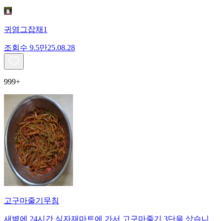
귀염그잡채1
조회수
9.5만
25.08.28
999+
고구마줄기무침
새벽에 24시간 식자재마트에 가서 고구마줄기 3단을 샀습니