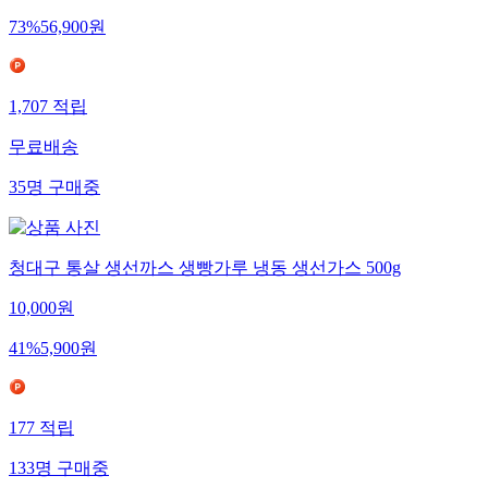
73
%
56,900
원
1,707
적립
무료배송
35
명
구매중
청대구 통살 생선까스 생빵가루 냉동 생선가스 500g
10,000
원
41
%
5,900
원
177
적립
133
명
구매중