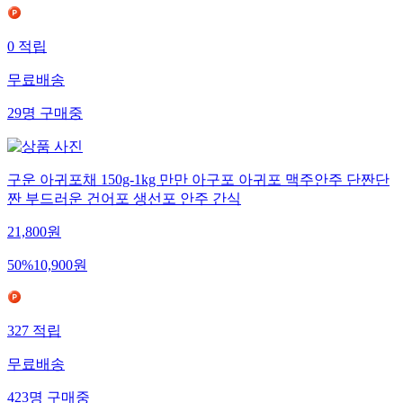
0
적립
무료배송
29
명
구매중
구운 아귀포채 150g-1kg 만만 아구포 아귀포 맥주안주 단짠단
짠 부드러운 건어포 생선포 안주 간식
21,800
원
50
%
10,900
원
327
적립
무료배송
423
명
구매중