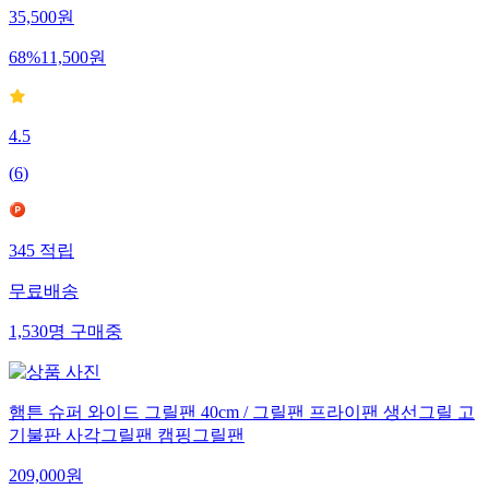
35,500
원
68
%
11,500
원
4.5
(
6
)
345
적립
무료배송
1,530
명
구매중
햄튼 슈퍼 와이드 그릴팬 40cm / 그릴팬 프라이팬 생선그릴 고
기불판 사각그릴팬 캠핑그릴팬
209,000
원