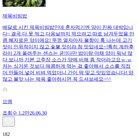
제육비빔밥
배달로 시킨 제육비빔밥인데 혼자먹기엔 양이 진짜 대박입니
다;; 결국 다 못 먹고 다음날까지 먹으려고 따로 남겨두었을 만
큼 혜자로운 양이에요! 뚜껑 열자마자 불향이 훅 나는데 고기
맛이 인위적이지 않고 숯불 맛이라 참 맛있네요~!특히 계란후
라이 2개 올려주는 센스는 굳!! ​다만 밥이랑 야채 양이 워낙 많
다 보니까 기본 고추장 소스가 양에 비해 좀 적더라고요ㅠ.ㅠ
저는 싱거운 것보다 매콤하게 먹는 걸 좋아해서 소스를 직접
더 만들어 넣어 비벼 먹었더니 간이 딱 맞고 맛있었습니다! 양
많고 불맛 나는 제육 좋아하시면 꼭 드셔보세요~^^
으앵
조회수
1.2만
26.06.30
182