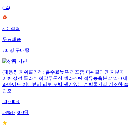
(
14
)
315
적립
무료배송
703
명
구매중
(대용량 피쉬콜라겐) 흡수율높은 리포좀 피쉬콜라겐 저분자
어린 생선 콜라겐 히알루론산 엘라스틴 석류농축분말 밀크세
라마이드 이너뷰티 피부 모발 생기있는 손발톱건강 건조한 속
건조
50,000
원
24
%
37,900
원