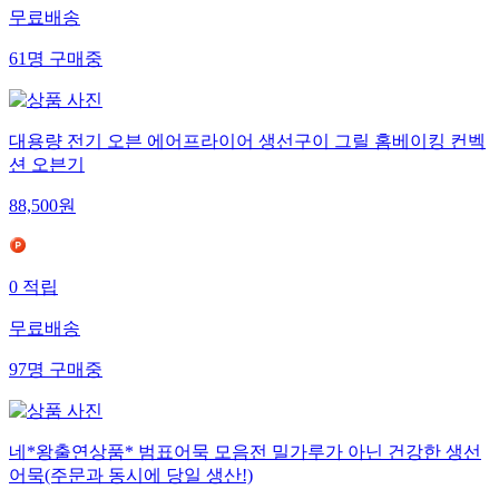
무료배송
61
명
구매중
대용량 전기 오븐 에어프라이어 생선구이 그릴 홈베이킹 컨벡
션 오븐기
88,500
원
0
적립
무료배송
97
명
구매중
네*왕출연상품* 범표어묵 모음전 밀가루가 아닌 건강한 생선
어묵(주문과 동시에 당일 생산!)