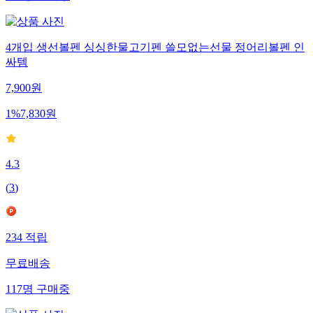
4개입 생선볼펜 싱싱한물고기펜 쓸모없는선물 정어리볼펜 인
싸템
7,900
원
1
%
7,830
원
4.3
(
3
)
234
적립
무료배송
117
명
구매중