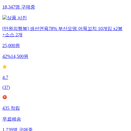
18,347
명
구매중
[만원의행복] 생선연육78% 부산오뎅 어묵꼬치 10개입 x2봉
+소스 2개
25,000
원
42
%
14,500
원
4.7
(
37
)
435
적립
무료배송
1,739
명
구매중