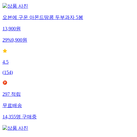
오븐에 구운 아몬드땅콩 두부과자 5봉
13,900
원
29
%
9,900
원
4.5
(
154
)
297
적립
무료배송
14,355
명
구매중