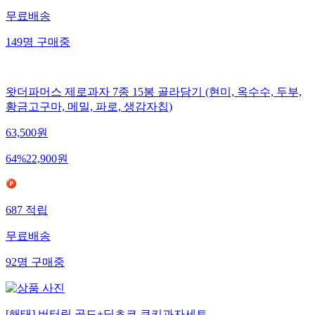
무료배송
149
명
구매중
왓더파머스 제로과자 7종 15봉 골라담기 (현미, 옥수수, 두부,
황금고구마, 메밀, 파로, 생감자칩)
63,500
원
64
%
22,900
원
687
적립
무료배송
92
명
구매중