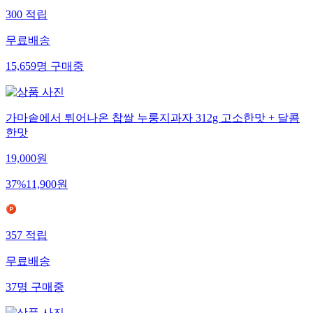
300
적립
무료배송
15,659
명
구매중
가마솥에서 튀어나온 찹쌀 누룽지과자 312g 고소한맛 + 달콤
한맛
19,000
원
37
%
11,900
원
357
적립
무료배송
37
명
구매중