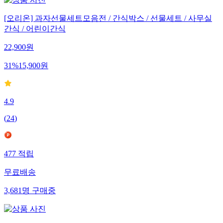
[오리온] 과자선물세트모음전 / 간식박스 / 선물세트 / 사무실
간식 / 어린이간식
22,900
원
31
%
15,900
원
4.9
(
24
)
477
적립
무료배송
3,681
명
구매중