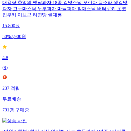
대용량 추억의 옛날과자 18종 김맛스낵 오란다 왕소라 생강맛
과자 고구마스틱 두부과자 마늘과자 참깨스낵 버터쿠키 초코
칩쿠키 이브콘 라면땅 쌀대롱
15,800
원
50
%
7,900
원
4.8
(
9
)
237
적립
무료배송
791
명
구매중