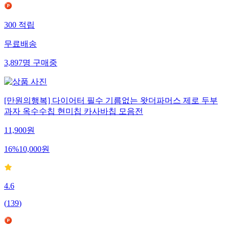
300
적립
무료배송
3,897
명
구매중
[만원의행복] 다이어터 필수 기름없는 왓더파머스 제로 두부
과자 옥수수칩 현미칩 카사바칩 모음전
11,900
원
16
%
10,000
원
4.6
(
139
)