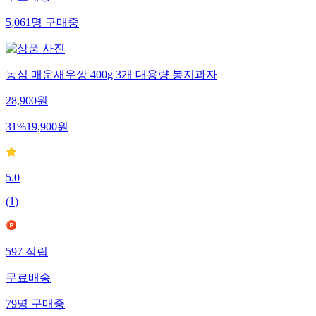
무료배송
5,061
명
구매중
농심 매운새우깡 400g 3개 대용량 봉지과자
28,900
원
31
%
19,900
원
5.0
(
1
)
597
적립
무료배송
79
명
구매중