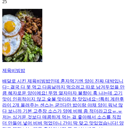
25
제육비빔밥
배달로 시킨 제육비빔밥인데 혼자먹기엔 양이 진짜 대박입니
다;; 결국 다 못 먹고 다음날까지 먹으려고 따로 남겨두었을 만
큼 혜자로운 양이에요! 뚜껑 열자마자 불향이 훅 나는데 고기
맛이 인위적이지 않고 숯불 맛이라 참 맛있네요~!특히 계란후
라이 2개 올려주는 센스는 굳!! ​다만 밥이랑 야채 양이 워낙 많
다 보니까 기본 고추장 소스가 양에 비해 좀 적더라고요ㅠ.ㅠ
저는 싱거운 것보다 매콤하게 먹는 걸 좋아해서 소스를 직접
더 만들어 넣어 비벼 먹었더니 간이 딱 맞고 맛있었습니다! 양