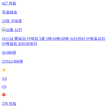
627
적립
무료배송
23
명
구매중
다신샵 통밀당 단백칩 5종 5팩/10팩/20팩 식단관리 단백질과자
단백질칩 입터짐방지
16,000
원
21
%
12,600
원
5.0
(
3
)
378
적립