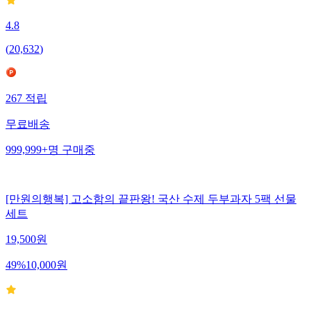
4.8
(
20,632
)
267
적립
무료배송
999,999+
명
구매중
[만원의행복] 고소함의 끝판왕! 국산 수제 두부과자 5팩 선물
세트
19,500
원
49
%
10,000
원