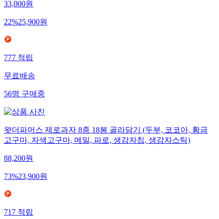
33,000
원
22
%
25,900
원
777
적립
무료배송
56
명
구매중
왓더파머스 제로과자 8종 18봉 골라담기 (두부, 코코아, 황금
고구마, 자색고구마, 메밀, 파로, 생감자칩, 생감자스틱)
88,200
원
73
%
23,900
원
717
적립