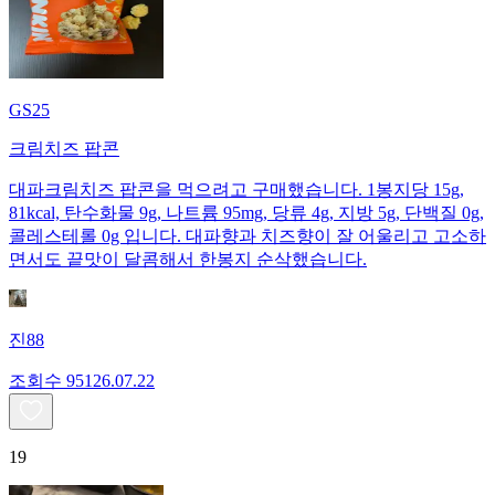
GS25
크림치즈 팝콘
대파크림치즈 팝콘을 먹으려고 구매했습니다. 1봉지당 15g,
81kcal, 탄수화물 9g, 나트륨 95mg, 당류 4g, 지방 5g, 단백질 0g,
콜레스테롤 0g 입니다. 대파향과 치즈향이 잘 어울리고 고소하
면서도 끝맛이 달콤해서 한봉지 순삭했습니다.
진88
조회수
951
26.07.22
19