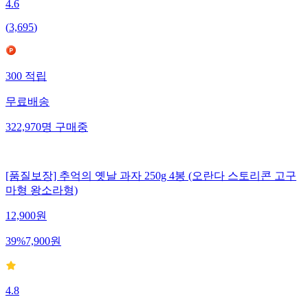
4.6
(
3,695
)
300
적립
무료배송
322,970
명
구매중
[품질보장] 추억의 옛날 과자 250g 4봉 (오란다 스토리콘 고구
마형 왕소라형)
12,900
원
39
%
7,900
원
4.8