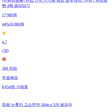
[만원의행복] 한입 간식 인기빵 세트 호두과자 / 만쥬 / 커피콩
빵 4팩 골라담기
17,900
원
44
%
10,000
원
4.7
(
78
)
300
적립
무료배송
8,654
명
구매중
찹쌀 누룽지 고소한맛 264g x 5개 쌀과자