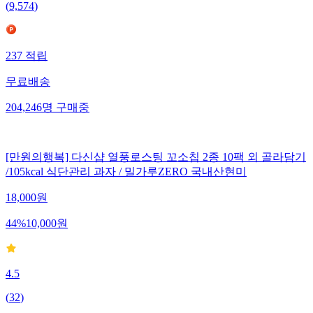
(
9,574
)
237
적립
무료배송
204,246
명
구매중
[만원의행복] 다신샵 열풍로스팅 꼬소칩 2종 10팩 외 골라담기
/105kcal 식단관리 과자 / 밀가루ZERO 국내산현미
18,000
원
44
%
10,000
원
4.5
(
32
)