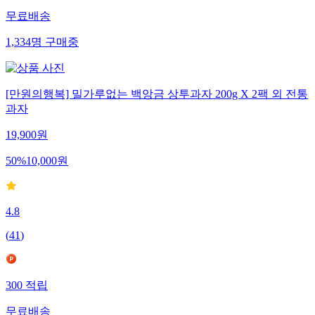
무료배송
1,334
명
구매중
[만원의행복] 밀가루없는 백앙금 상투과자 200g X 2팩 외 전통
과자
19,900
원
50
%
10,000
원
4.8
(
41
)
300
적립