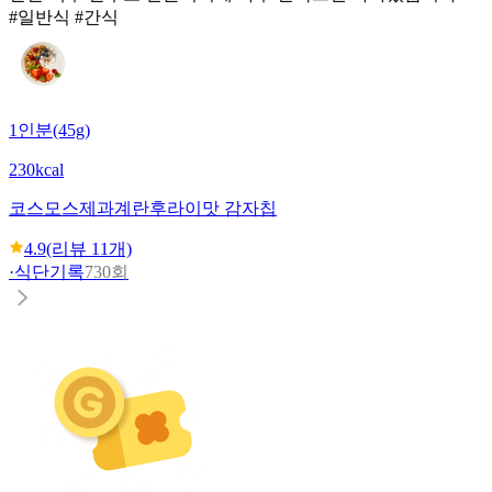
#일반식 #간식
1인분(45g)
230kcal
코스모스제과
계란후라이맛 감자칩
4.9
(리뷰
11
개)
·
식단기록
730회