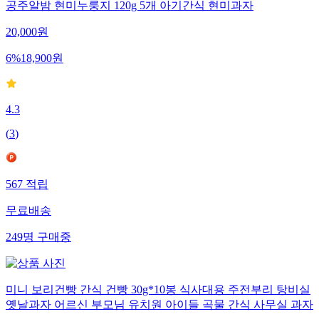
공주알밤 현미누룽지 120g 5개 아기간식 현미과자
20,000
원
6
%
18,900
원
4.3
(
3
)
567
적립
무료배송
249
명
구매중
미니 보리건빵 간식 건빵 30g*10봉 식사대용 주전부리 탕비실
옛날과자 어르신 부모님 유치원 아이들 곡물 간식 사무실 과자