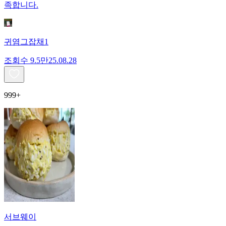
족합니다.
귀염그잡채1
조회수
9.5만
25.08.28
999+
서브웨이