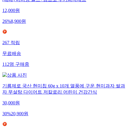
[해태] 버터링 골드+딥초코 쿠키과자세트
12,000
원
26
%
8,900
원
267
적립
무료배송
112
명
구매중
기름제로 국산 현미칩 60g x 10개 열풍에 구운 현미과자 쌀과
자 무설탕 다이어트 저칼로리 어린이 건강간식
30,000
원
30
%
20,900
원