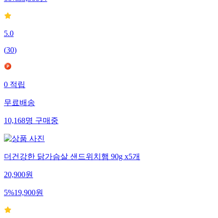
5.0
(
30
)
0
적립
무료배송
10,168
명
구매중
더건강한 닭가슴살 샌드위치햄 90g x5개
20,900
원
5
%
19,900
원