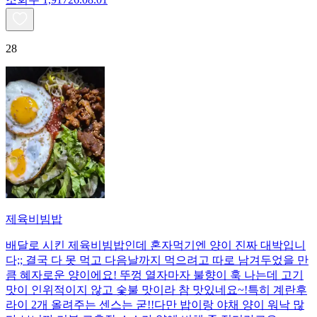
28
제육비빔밥
배달로 시킨 제육비빔밥인데 혼자먹기엔 양이 진짜 대박입니
다;; 결국 다 못 먹고 다음날까지 먹으려고 따로 남겨두었을 만
큼 혜자로운 양이에요! 뚜껑 열자마자 불향이 훅 나는데 고기
맛이 인위적이지 않고 숯불 맛이라 참 맛있네요~!특히 계란후
라이 2개 올려주는 센스는 굳!! ​다만 밥이랑 야채 양이 워낙 많