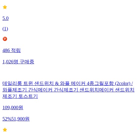
5.0
(
1
)
486
적립
1,026
명
구매중
데일리룸 트윈 샌드위치 & 와플 메이커 4종그릴포함 (2color) /
와플제조기 간식메이커 간식제조기 샌드위치메이커 샌드위치
제조기 토스트기
109,000
원
52
%
51,900
원