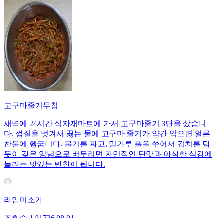
고구마줄기무침
새벽에 24시간 식자재마트에 가서 고구마줄기 3단을 샀습니
다. 껍질을 벗겨서 끓는 물에 고구마 줄기가 약간 익으면 얼른
찬물에 헹굽니다. 물기를 짜고, 밀가루 풀을 쑤어서 김치를 담
듯이 갖은 양념으로 버무리면 자연적인 단맛과 아삭한 식감에
놀라는 맛있는 반찬이 됩니다.
라임미소가
조회수
1,917
26.08.01