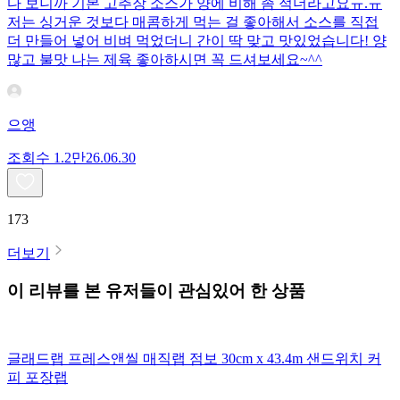
다 보니까 기본 고추장 소스가 양에 비해 좀 적더라고요ㅠ.ㅠ
저는 싱거운 것보다 매콤하게 먹는 걸 좋아해서 소스를 직접
더 만들어 넣어 비벼 먹었더니 간이 딱 맞고 맛있었습니다! 양
많고 불맛 나는 제육 좋아하시면 꼭 드셔보세요~^^
으앵
조회수
1.2만
26.06.30
173
더보기
이 리뷰를 본 유저들이 관심있어 한 상품
글래드랩 프레스앤씰 매직랩 점보 30cm x 43.4m 샌드위치 커
피 포장랩