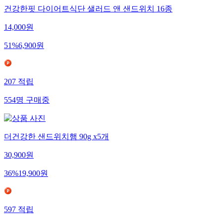
건강한핏 다이어트식단 샐러드 앤 샌드위치 16종
14,000
원
51
%
6,900
원
207
적립
554
명
구매중
더건강한 샌드위치햄 90g x5개
30,900
원
36
%
19,900
원
597
적립