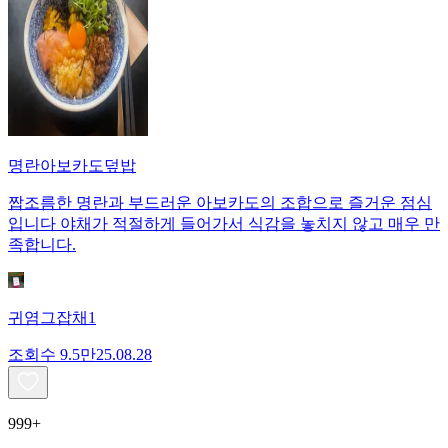
명란아보카도덮밥
짭조름한 명란과 부드러운 아보카도의 조합으로 즐거운 점심
입니다 야채가 적절하게 들어가서 식감을 놓치지 않고 매우 만
족합니다.
귀염그잡채1
조회수
9.5만
25.08.28
999+