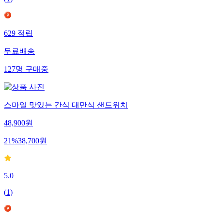
(
1
)
629
적립
무료배송
127
명
구매중
스마일 맛있는 간식 대만식 샌드위치
48,900
원
21
%
38,700
원
5.0
(
1
)