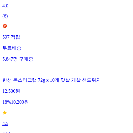
4.0
(
6
)
597
적립
무료배송
5,847
명
구매중
한성 몬스터크랩 72g x 10개 맛살 게살 샌드위치
12,500
원
18
%
10,200
원
4.5