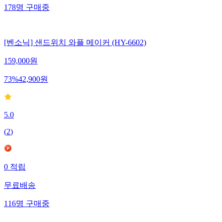
178
명
구매중
[벤소닉] 샌드위치 와플 메이커 (HY-6602)
159,000
원
73
%
42,900
원
5.0
(
2
)
0
적립
무료배송
116
명
구매중