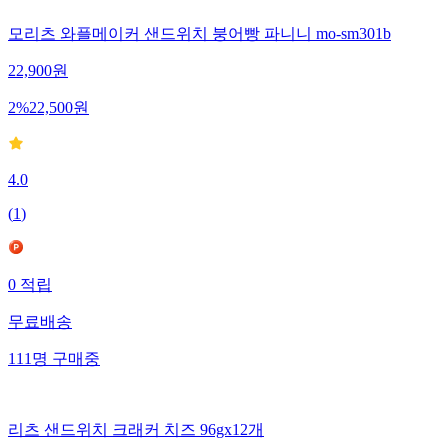
모리츠 와플메이커 샌드위치 붕어빵 파니니 mo-sm301b
22,900
원
2
%
22,500
원
4.0
(
1
)
0
적립
무료배송
111
명
구매중
리츠 샌드위치 크래커 치즈 96gx12개