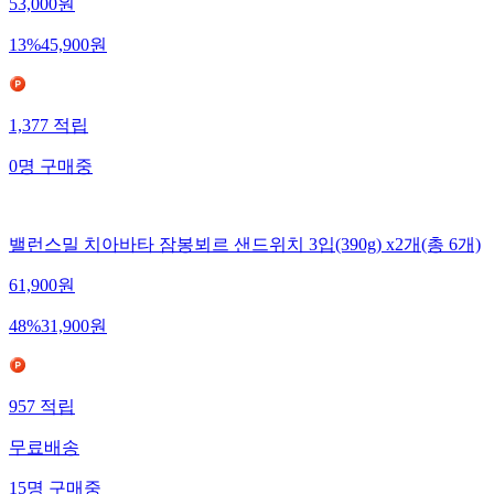
53,000
원
13
%
45,900
원
1,377
적립
0
명
구매중
밸런스밀 치아바타 잠봉뵈르 샌드위치 3입(390g) x2개(총 6개)
61,900
원
48
%
31,900
원
957
적립
무료배송