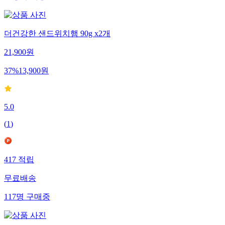
22
명
구매중
더건강한 샌드위치햄 90g x2개
21,900
원
37
%
13,900
원
5.0
(
1
)
417
적립
무료배송
117
명
구매중