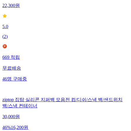
22,300
원
5.0
(
2
)
669
적립
무료배송
46
명
구매중
ziptop 집탑 실리콘 지퍼백 모음전 컵/디쉬/스낵 백/샌드위치
백/스낵 컨테이너
30,000
원
46
%
16,200
원