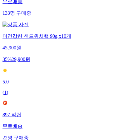
무료배송
133
명
구매중
더건강한 샌드위치햄 90g x10개
45,900
원
35
%
29,900
원
5.0
(
1
)
897
적립
무료배송