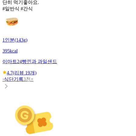
단히 먹기좋아요.
#일반식 #간식
1인분(143g)
395kcal
이마트24
빵낀과 과일샌드
4.7
(리뷰
19
개)
·
식단기록
3천+