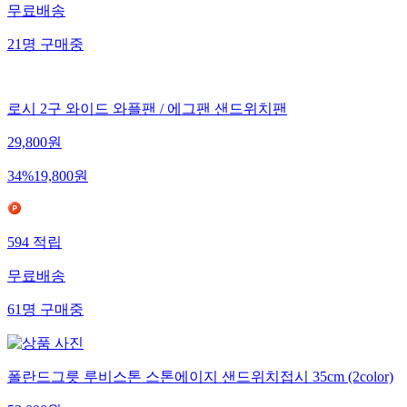
무료배송
21
명
구매중
로시 2구 와이드 와플팬 / 에그팬 샌드위치팬
29,800
원
34
%
19,800
원
594
적립
무료배송
61
명
구매중
폴란드그릇 루비스톤 스톤에이지 샌드위치접시 35cm (2color)