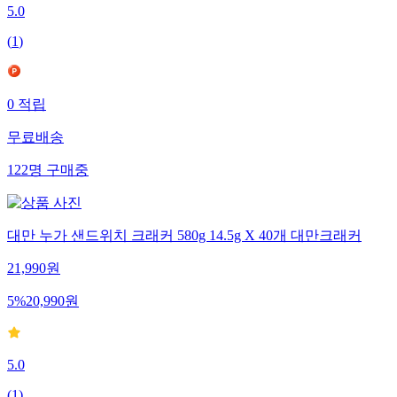
5.0
(
1
)
0
적립
무료배송
122
명
구매중
대만 누가 샌드위치 크래커 580g 14.5g X 40개 대만크래커
21,990
원
5
%
20,990
원
5.0