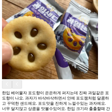
한입 베어물자 포도향이 은은하게 퍼지는데 진짜 과일같은 포
도향이 나요. 과자가 바삭바삭하면서 안에 포도잼처럼 달콤하
고 꾸덕한 샌드에요. 포도맛을 진하게 느낄수있는 과자에요.
너무 달지않고 상큼을 맛볼수있어요. 한입 크기라 출출할때 간