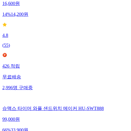
16,600
원
14
%
14,200
원
4.8
(
55
)
426
적립
무료배송
2,996
명
구매중
슈맥스 타이머 와플 샌드위치 메이커 HU-SWT888
99,000
원
66
%
33,900
원