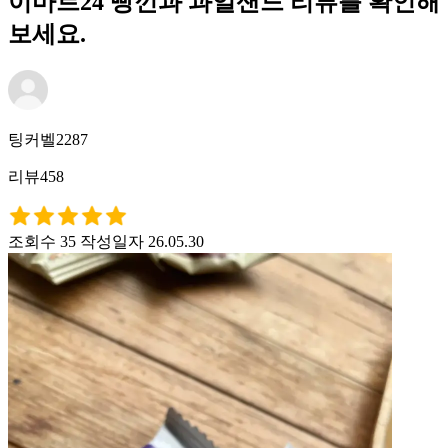
이마트24 빵낀과 과일샌드 리뷰를 확인해
보세요.
팅커벨2287
리뷰458
조회수 35
작성일자 26.05.30