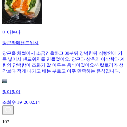
미아논나
당근라페샌드위치
당근을 채썰어서 소금간을하고 30분뒤 양념한뒤 식빵안에 가
득 넣어서 샌드위치를 만들었어요. 당근과 상추의 아삭함과 계
란의 담백함이 조화가 잘 이루는 음식이였어요^^ 칼로리가 생
각보다 적게 나가고 배는 부르고 아주 만족하는 음식입니다.
쩡이쩡이
조회수
1만
26.02.14
107