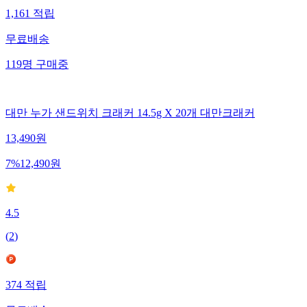
1,161
적립
무료배송
119
명
구매중
대만 누가 샌드위치 크래커 14.5g X 20개 대만크래커
13,490
원
7
%
12,490
원
4.5
(
2
)
374
적립