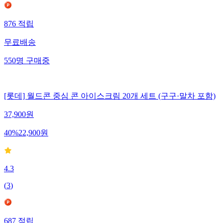
876
적립
무료배송
550
명
구매중
[롯데] 월드콘 중심 콘 아이스크림 20개 세트 (구구·말차 포함)
37,900
원
40
%
22,900
원
4.3
(
3
)