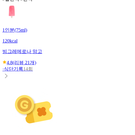
1인분(75ml)
120kcal
빙그레
메로나 망고
4.8
(리뷰
21
개)
·
식단기록
14회