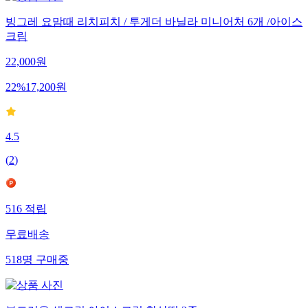
빙그레 요맘때 리치피치 / 투게더 바닐라 미니어처 6개 /아이스
크림
22,000
원
22
%
17,200
원
4.5
(
2
)
516
적립
무료배송
518
명
구매중