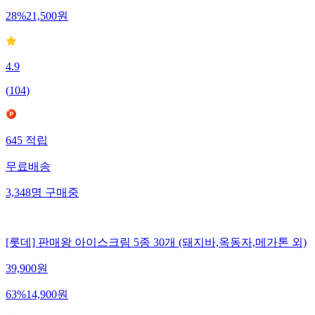
28
%
21,500
원
4.9
(
104
)
645
적립
무료배송
3,348
명
구매중
[롯데] 판매왕 아이스크림 5종 30개 (돼지바,옥동자,메가톤 외)
39,900
원
63
%
14,900
원