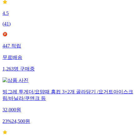
4.5
(
41
)
447
적립
무료배송
1,263
명
구매중
빙그레 투게더/요맘때 홈컵 3+2개 골라담기 /요거트아이스크
림/바닐라/쿠앤크 등
32,000
원
23
%
24,500
원