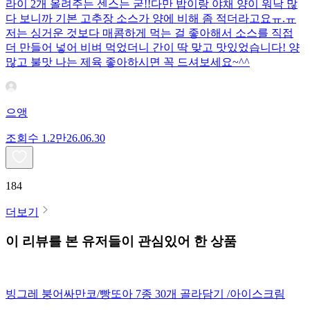
라이 2개 올려주는 센스는 굳!! ​다만 밥이랑 야채 양이 워낙 많
다 보니까 기본 고추장 소스가 양에 비해 좀 적더라고요ㅠ.ㅠ
저는 싱거운 것보다 매콤하게 먹는 걸 좋아해서 소스를 직접
더 만들어 넣어 비벼 먹었더니 간이 딱 맞고 맛있었습니다! 양
많고 불맛 나는 제육 좋아하시면 꼭 드셔보세요~^^
으앵
조회수
1.2만
26.06.30
184
더보기
이 리뷰를 본 유저들이 관심있어 한 상품
빙그레 붕어싸만코/빵또아 7종 30개 골라담기 /아이스크림