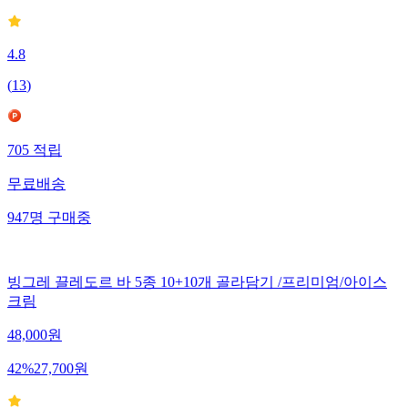
4.8
(
13
)
705
적립
무료배송
947
명
구매중
빙그레 끌레도르 바 5종 10+10개 골라담기 /프리미엄/아이스
크림
48,000
원
42
%
27,700
원