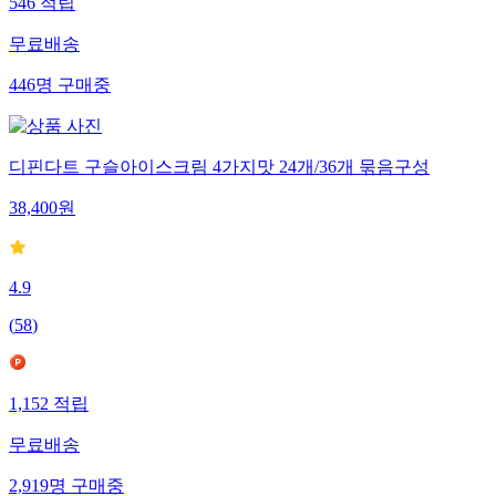
546
적립
무료배송
446
명
구매중
디핀다트 구슬아이스크림 4가지맛 24개/36개 묶음구성
38,400
원
4.9
(
58
)
1,152
적립
무료배송
2,919
명
구매중