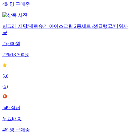
484
명
구매중
빙그레 저당/제로슈거 아이스크림 2종세트 /생귤탱귤/더위사
냥
25,000
원
27
%
18,300
원
5.0
(
5
)
549
적립
무료배송
462
명
구매중