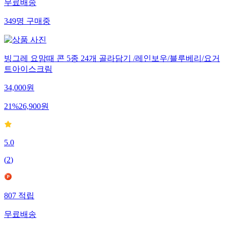
무료배송
349
명
구매중
빙그레 요맘때 콘 5종 24개 골라담기 /레인보우/블루베리/요거
트아이스크림
34,000
원
21
%
26,900
원
5.0
(
2
)
807
적립
무료배송