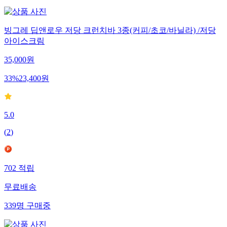
빙그레 딥앤로우 저당 크런치바 3종(커피/초코/바닐라) /저당
아이스크림
35,000
원
33
%
23,400
원
5.0
(
2
)
702
적립
무료배송
339
명
구매중