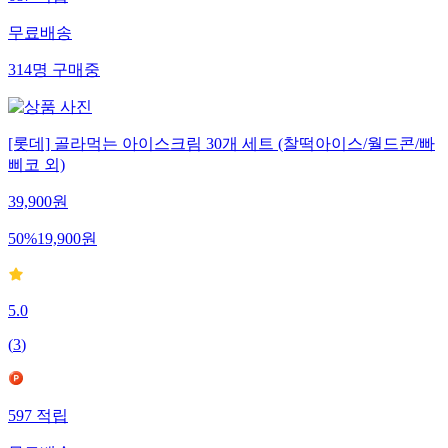
687
적립
무료배송
314
명
구매중
[롯데] 골라먹는 아이스크림 30개 세트 (찰떡아이스/월드콘/빠
삐코 외)
39,900
원
50
%
19,900
원
5.0
(
3
)
597
적립