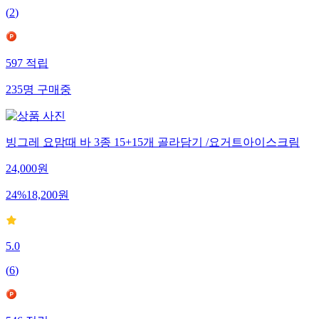
(
2
)
597
적립
235
명
구매중
빙그레 요맘때 바 3종 15+15개 골라담기 /요거트아이스크림
24,000
원
24
%
18,200
원
5.0
(
6
)