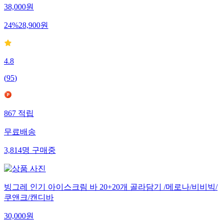
38,000
원
24
%
28,900
원
4.8
(
95
)
867
적립
무료배송
3,814
명
구매중
빙그레 인기 아이스크림 바 20+20개 골라담기 /메로나/비비빅/
쿠앤크/캔디바
30,000
원