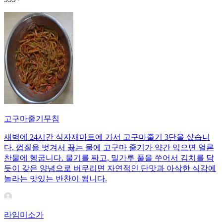
고구마줄기무침
새벽에 24시간 식자재마트에 가서 고구마줄기 3단을 샀습니
다. 껍질을 벗겨서 끓는 물에 고구마 줄기가 약간 익으면 얼른
찬물에 헹굽니다. 물기를 짜고, 밀가루 풀을 쑤어서 김치를 담
듯이 갖은 양념으로 버무리면 자연적인 단맛과 아삭한 식감에
놀라는 맛있는 반찬이 됩니다.
라임미소가