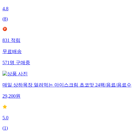
4.8
(
8
)
831
적립
무료배송
571
명
구매중
매일 상하목장 얼려먹는 아이스크림 초코맛 24팩/음료/음료수
29,200
원
5.0
(
1
)