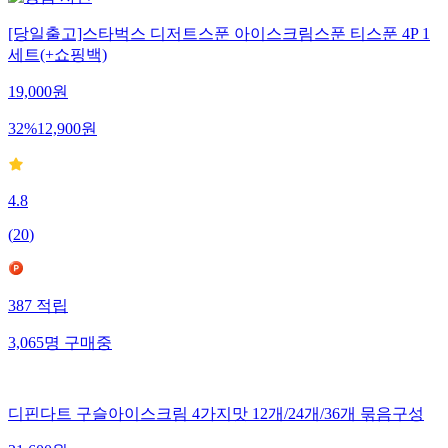
[당일출고]스타벅스 디저트스푼 아이스크림스푼 티스푼 4P 1
세트(+쇼핑백)
19,000
원
32
%
12,900
원
4.8
(
20
)
387
적립
3,065
명
구매중
디핀다트 구슬아이스크림 4가지맛 12개/24개/36개 묶음구성