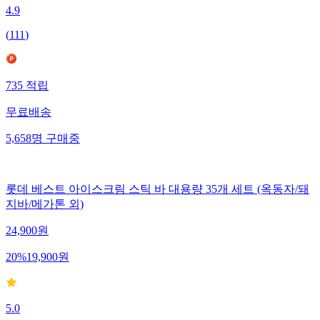
4.9
(
111
)
735
적립
무료배송
5,658
명
구매중
롯데 베스트 아이스크림 스틱 바 대용량 35개 세트 (옥동자/돼
지바/메가톤 외)
24,900
원
20
%
19,900
원
5.0