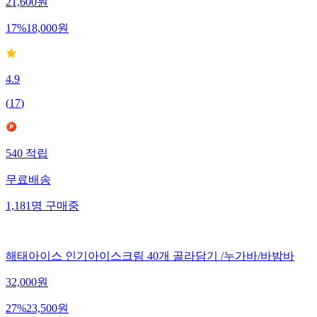
21,600
원
17
%
18,000
원
4.9
(
17
)
540
적립
무료배송
1,181
명
구매중
해태아이스 인기아이스크림 40개 골라담기 /누가바/바밤바
32,000
원
27
%
23,500
원