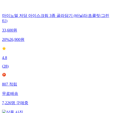
마이노멀 저당 아이스크림 3종 골라담기 (바닐라/초콜릿/그린
티)
33,600
원
20
%
26,900
원
4.8
(
28
)
807
적립
무료배송
7,226
명
구매중