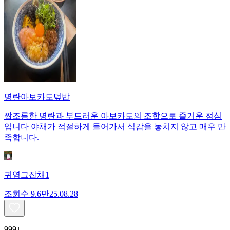
명란아보카도덮밥
짭조름한 명란과 부드러운 아보카도의 조합으로 즐거운 점심
입니다 야채가 적절하게 들어가서 식감을 놓치지 않고 매우 만
족합니다.
귀염그잡채1
조회수
9.6만
25.08.28
999+