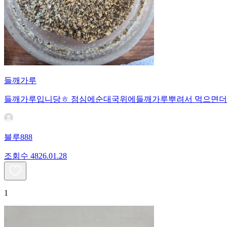
들깨가루
들깨가루입니당ㅎ 점심에순대국위에들깨가루뿌려서 먹으면더
블루888
조회수
48
26.01.28
1