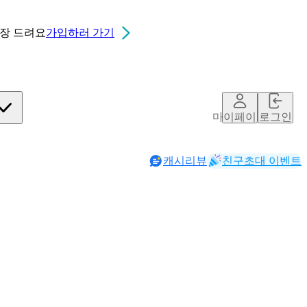
0장
드려요
가입하러 가기
마이페이지
로그인
캐시리뷰
친구초대 이벤트