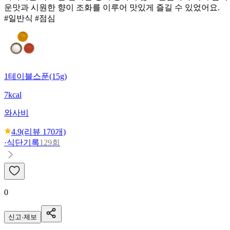
운맛과 시원한 향이 조화를 이루어 맛있게 즐길 수 있었어요.
#일반식 #점심
1테이블스푼(15g)
7kcal
와사비
4.9
(리뷰
170
개)
·
식단기록
129회
0
신고·제보