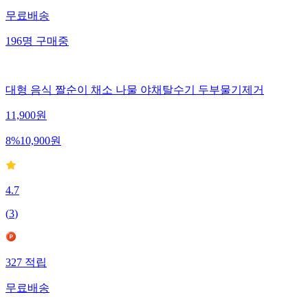
무료배송
196
명
구매중
대형 음식 짤순이 채소 나물 야채탈수기 두부물기제거
11,900
원
8
%
10,900
원
4.7
(
3
)
327
적립
무료배송