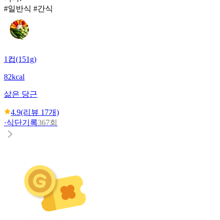
#일반식 #간식
1컵(151g)
82kcal
삶은 당근
4.9
(리뷰
17
개)
·
식단기록
367회