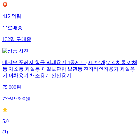
415
적립
무료배송
132
명
구매중
데시오 푸레시 항균 밀폐용기 4종세트 (2L * 4개) / 김치통 야채
통 채소통 과일통 과일보관함 보관통 전자레인지용기 과일용
기 야채용기 채소용기 신선용기
75,000
원
73
%
19,900
원
5.0
(
1
)