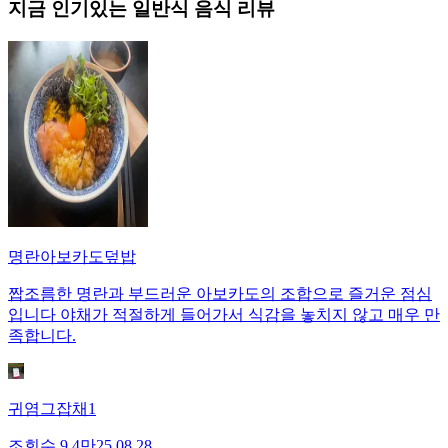
지금 인기있는
일반식
음식 리뷰
명란아보카도덮밥
짭조름한 명란과 부드러운 아보카도의 조합으로 즐거운 점심
입니다 야채가 적절하게 들어가서 식감을 놓치지 않고 매우 만
족합니다.
귀염그잡채1
조회수
9.4만
25.08.28