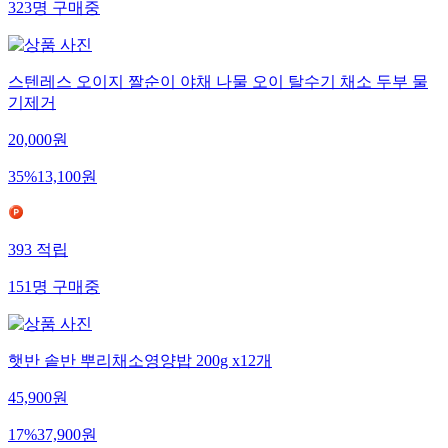
323
명
구매중
스텐레스 오이지 짤순이 야채 나물 오이 탈수기 채소 두부 물
기제거
20,000
원
35
%
13,100
원
393
적립
151
명
구매중
햇반 솥반 뿌리채소영양밥 200g x12개
45,900
원
17
%
37,900
원