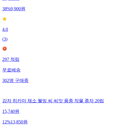
15,900
원
38
%
9,900
원
4.0
(
3
)
297
적립
무료배송
302
명
구매중
감자 히카마 채소 웰빙 씨 씨앗 품종 작물 종자 20립
15,740
원
12
%
13,850
원