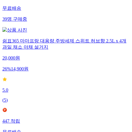
무료배송
39
명
구매중
쉼표365 마마프랑 대용량 주방세제 스위트 허브향 2.5L x 4개
과일 채소 야채 설거지
20,000
원
26
%
14,900
원
5.0
(
5
)
447
적립