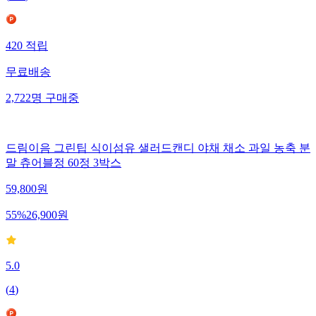
420
적립
무료배송
2,722
명
구매중
드림이음 그린팁 식이섬유 샐러드캔디 야채 채소 과일 농축 분
말 츄어블정 60정 3박스
59,800
원
55
%
26,900
원
5.0
(
4
)