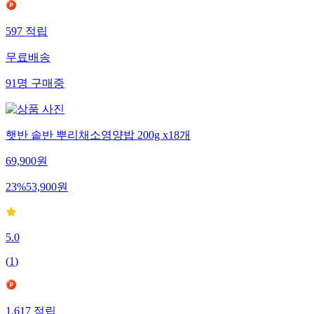
597
적립
무료배송
91
명
구매중
햇반 솥반 뿌리채소영양밥 200g x18개
69,900
원
23
%
53,900
원
5.0
(
1
)