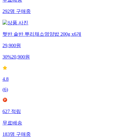
무료배송
292
명
구매중
햇반 솥반 뿌리채소영양밥 200g x6개
29,900
원
30
%
20,900
원
4.8
(
6
)
627
적립
무료배송
183
명
구매중