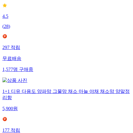
4.5
(
28
)
297
적립
무료배송
1,577
명
구매중
1+1 디유 다용도 양파망 그물망 채소 마늘 야채 채소망 양말정
리함
5,900
원
177
적립