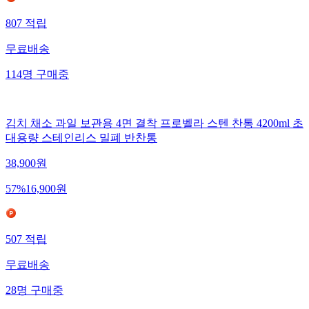
807
적립
무료배송
114
명
구매중
김치 채소 과일 보관용 4면 결착 프로벨라 스텐 찬통 4200ml 초
대용량 스테인리스 밀폐 반찬통
38,900
원
57
%
16,900
원
507
적립
무료배송
28
명
구매중