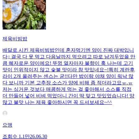
제육비빔밥
배달로 시킨 제육비빔밥인데 혼자먹기엔 양이 진짜 대박입니
다;; 결국 다 못 먹고 다음날까지 먹으려고 따로 남겨두었을 만
큼 혜자로운 양이에요! 뚜껑 열자마자 불향이 훅 나는데 고기
맛이 인위적이지 않고 숯불 맛이라 참 맛있네요~!특히 계란후
라이 2개 올려주는 센스는 굳!! ​다만 밥이랑 야채 양이 워낙 많
다 보니까 기본 고추장 소스가 양에 비해 좀 적더라고요ㅠ.ㅠ
저는 싱거운 것보다 매콤하게 먹는 걸 좋아해서 소스를 직접
더 만들어 넣어 비벼 먹었더니 간이 딱 맞고 맛있었습니다! 양
많고 불맛 나는 제육 좋아하시면 꼭 드셔보세요~^^
으앵
조회수
1.1만
26.06.30