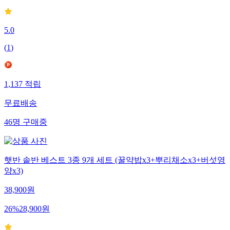
5.0
(
1
)
1,137
적립
무료배송
46
명
구매중
햇반 솥반 베스트 3종 9개 세트 (꿀약밥x3+뿌리채소x3+버섯영
양x3)
38,900
원
26
%
28,900
원