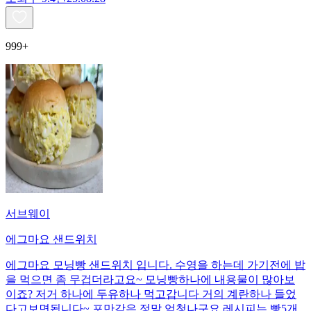
999+
서브웨이
에그마요 샌드위치
에그마요 모닝빵 샌드위치 입니다. 수영을 하는데 가기전에 밥
을 먹으면 좀 무겁더라고요~ 모닝빵하나에 내용물이 많아보
이죠? 저거 하나에 두유하나 먹고갑니다 거의 계란하나 들었
다고보면됩니다~ 포만감은 정말 엄청나구요 레시피는 빵5개