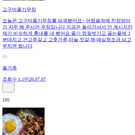
고구마줄기무침
오늘은 고구마줄기무침를 담궈봤어요~ 어렸을적에 친정엄마
가 자주 해 주시던 무침입니다 지금은 돌아가셔서 안 계시지만
제가 비슷하게 훙내를 내 봤어요 줄기 껍질벗기고 끓는물에 3
분데치고 건고추갈고 고춧가루,마늘,젓갈,깨,매실청조금.넘고
무치면 됩니다
울가족
조회수
1.1만
26.07.07
105