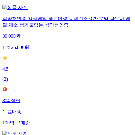
식약처인증 컬리케일 중년여성 동결건조 야채분말 파우더 케
일 채소 첨가물없는 식약청인증
30,000
원
11
%
26,800
원
4.5
(
2
)
804
적립
무료배송
190
명
구매중