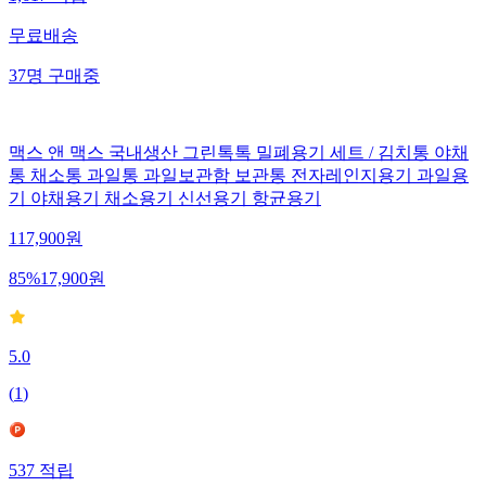
1,617
적립
무료배송
37
명
구매중
맥스 앤 맥스 국내생산 그린톡톡 밀폐용기 세트 / 김치통 야채
통 채소통 과일통 과일보관함 보관통 전자레인지용기 과일용
기 야채용기 채소용기 신선용기 항균용기
117,900
원
85
%
17,900
원
5.0
(
1
)
537
적립