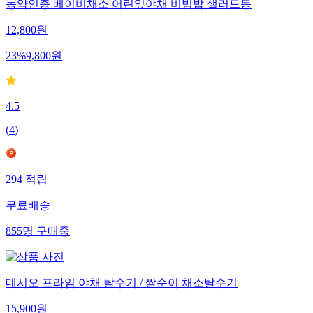
농약인증 베이비채소 어린잎야채 비빔밥 샐러드등
12,800
원
23
%
9,800
원
4.5
(
4
)
294
적립
무료배송
855
명
구매중
데시오 프라임 야채 탈수기 / 짤순이 채소탈수기