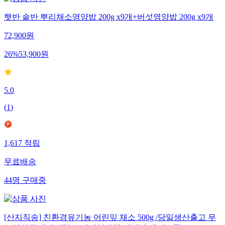
햇반 솥반 뿌리채소영양밥 200g x9개+버섯영양밥 200g x9개
72,900
원
26
%
53,900
원
5.0
(
1
)
1,617
적립
무료배송
44
명
구매중
[산지직송] 친환경유기농 어린잎 채소 500g /당일생산출고 무