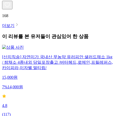
168
더보기
이 리뷰를 본 유저들이 관심있어 한 상품
[산지직송] 자연미가 국내산 무농약 유러피안 샐러드채소 1kg
/ 쌈채소 4종내외 당일포장출고 /버터헤드,로메인,프릴레퍼스,
카이피라,이자벨 멀티립/
15,000
원
7
%
14,000
원
4.8
(
117
)