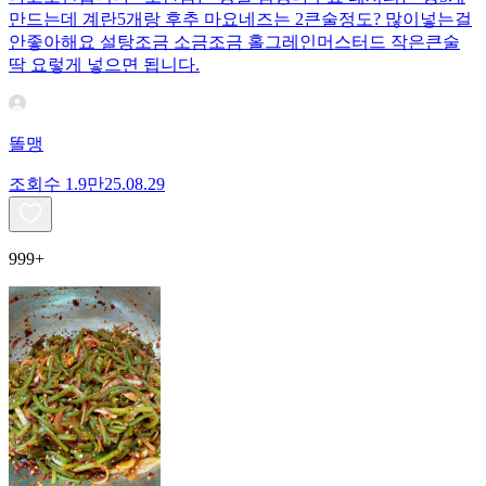
만드는데 계란5개랑 후추 마요네즈는 2큰술정도? 많이넣는걸
안좋아해요 설탕조금 소금조금 홀그레인머스터드 작은큰술
딱 요렇게 넣으면 됩니다.
똘맹
조회수
1.9만
25.08.29
999+