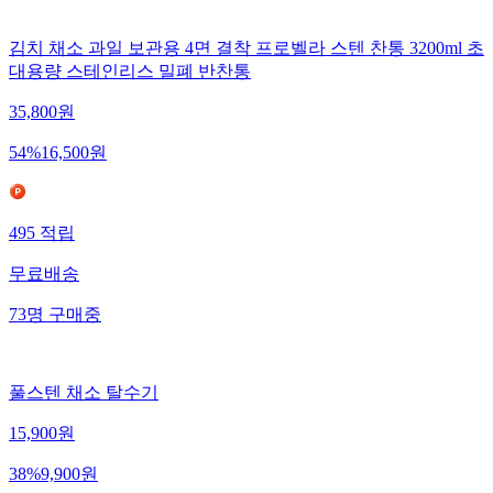
김치 채소 과일 보관용 4면 결착 프로벨라 스텐 찬통 3200ml 초
대용량 스테인리스 밀폐 반찬통
35,800
원
54
%
16,500
원
495
적립
무료배송
73
명
구매중
풀스텐 채소 탈수기
15,900
원
38
%
9,900
원