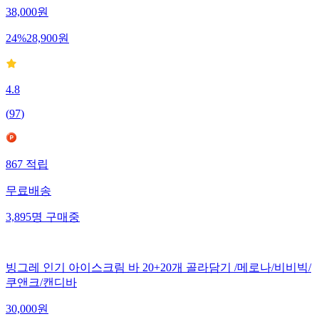
38,000
원
24
%
28,900
원
4.8
(
97
)
867
적립
무료배송
3,895
명
구매중
빙그레 인기 아이스크림 바 20+20개 골라담기 /메로나/비비빅/
쿠앤크/캔디바
30,000
원