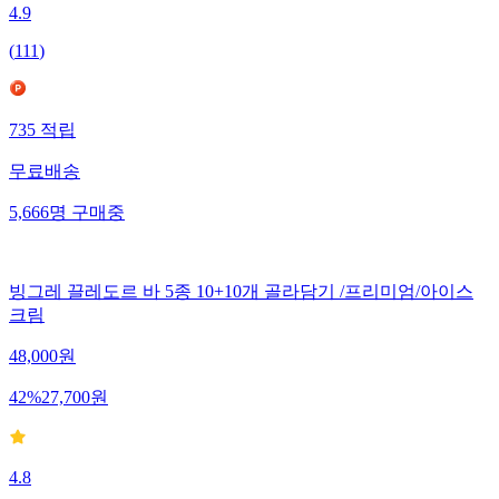
4.9
(
111
)
735
적립
무료배송
5,666
명
구매중
빙그레 끌레도르 바 5종 10+10개 골라담기 /프리미엄/아이스
크림
48,000
원
42
%
27,700
원
4.8