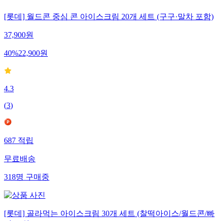
[롯데] 월드콘 중심 콘 아이스크림 20개 세트 (구구·말차 포함)
37,900
원
40
%
22,900
원
4.3
(
3
)
687
적립
무료배송
318
명
구매중
[롯데] 골라먹는 아이스크림 30개 세트 (찰떡아이스/월드콘/빠