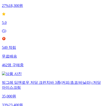
27
%
18,300
원
5.0
(
5
)
549
적립
무료배송
462
명
구매중
빙그레 딥앤로우 저당 크런치바 3종(커피/초코/바닐라) /저당
아이스크림
35,000
원