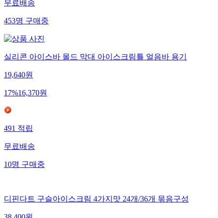
무료배송
453
명
구매중
실리콘 아이스바 몰드 막대 아이스크림틀 얼음바 용기
19,640
원
17
%
16,370
원
491
적립
무료배송
10
명
구매중
디핀다트 구슬아이스크림 4가지맛 24개/36개 묶음구성