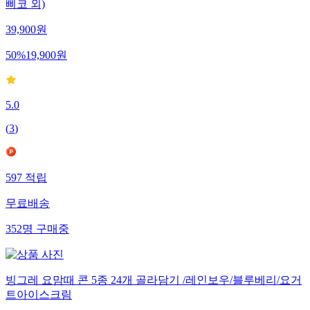
삐코 외)
39,900
원
50
%
19,900
원
5.0
(
3
)
597
적립
무료배송
352
명
구매중
빙그레 요맘때 콘 5종 24개 골라담기 /레인보우/블루베리/요거
트아이스크림