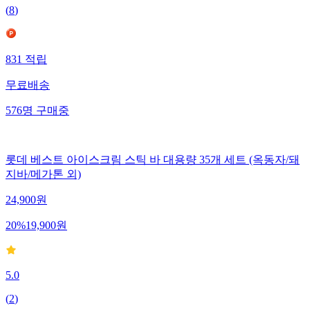
(
8
)
831
적립
무료배송
576
명
구매중
롯데 베스트 아이스크림 스틱 바 대용량 35개 세트 (옥동자/돼
지바/메가톤 외)
24,900
원
20
%
19,900
원
5.0
(
2
)