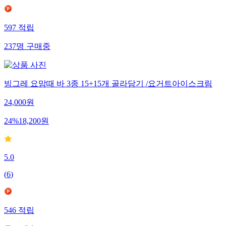
597
적립
237
명
구매중
빙그레 요맘때 바 3종 15+15개 골라담기 /요거트아이스크림
24,000
원
24
%
18,200
원
5.0
(
6
)
546
적립