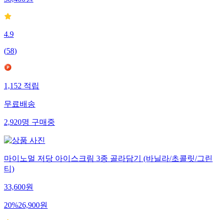
38,400
원
4.9
(
58
)
1,152
적립
무료배송
2,920
명
구매중
마이노멀 저당 아이스크림 3종 골라담기 (바닐라/초콜릿/그린
티)
33,600
원
20
%
26,900
원