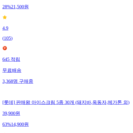
28
%
21,500
원
4.9
(
105
)
645
적립
무료배송
3,368
명
구매중
[롯데] 판매왕 아이스크림 5종 30개 (돼지바,옥동자,메가톤 외)
39,900
원
63
%
14,900
원