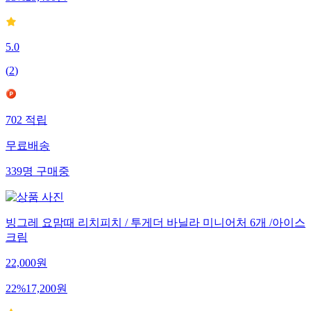
33
%
23,400
원
5.0
(
2
)
702
적립
무료배송
339
명
구매중
빙그레 요맘때 리치피치 / 투게더 바닐라 미니어처 6개 /아이스
크림
22,000
원
22
%
17,200
원