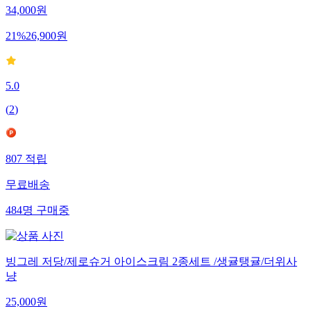
34,000
원
21
%
26,900
원
5.0
(
2
)
807
적립
무료배송
484
명
구매중
빙그레 저당/제로슈거 아이스크림 2종세트 /생귤탱귤/더위사
냥
25,000
원