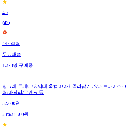
4.5
(
42
)
447
적립
무료배송
1,278
명
구매중
빙그레 투게더/요맘때 홈컵 3+2개 골라담기 /요거트아이스크
림/바닐라/쿠앤크 등
32,000
원
23
%
24,500
원