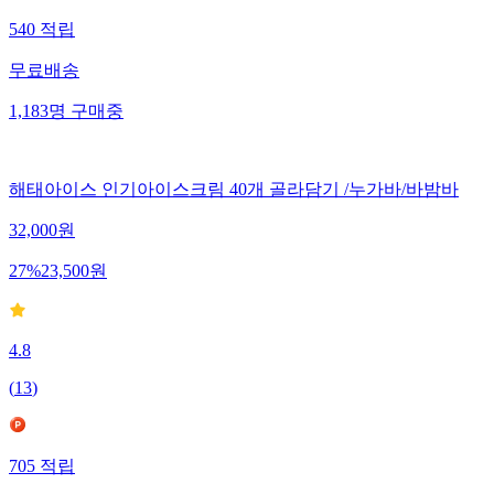
540
적립
무료배송
1,183
명
구매중
해태아이스 인기아이스크림 40개 골라담기 /누가바/바밤바
32,000
원
27
%
23,500
원
4.8
(
13
)
705
적립