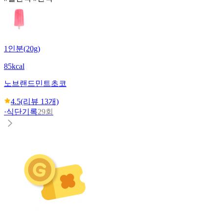
1인분(20g)
85kcal
노브랜드
민트초코
4.5
(리뷰
13
개)
·
식단기록
29회