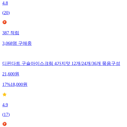
4.8
(
20
)
387
적립
3,068
명
구매중
디핀다트 구슬아이스크림 4가지맛 12개/24개/36개 묶음구성
21,600
원
17
%
18,000
원
4.9
(
17
)