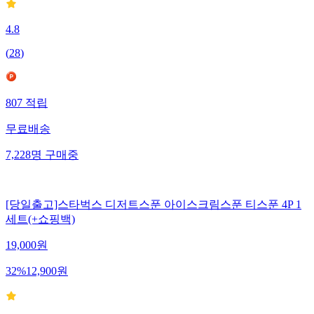
4.8
(
28
)
807
적립
무료배송
7,228
명
구매중
[당일출고]스타벅스 디저트스푼 아이스크림스푼 티스푼 4P 1
세트(+쇼핑백)
19,000
원
32
%
12,900
원