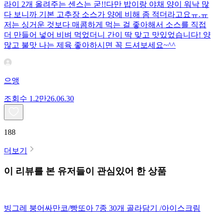
라이 2개 올려주는 센스는 굳!! ​다만 밥이랑 야채 양이 워낙 많
다 보니까 기본 고추장 소스가 양에 비해 좀 적더라고요ㅠ.ㅠ
저는 싱거운 것보다 매콤하게 먹는 걸 좋아해서 소스를 직접
더 만들어 넣어 비벼 먹었더니 간이 딱 맞고 맛있었습니다! 양
많고 불맛 나는 제육 좋아하시면 꼭 드셔보세요~^^
으앵
조회수
1.2만
26.06.30
188
더보기
이 리뷰를 본 유저들이 관심있어 한 상품
빙그레 붕어싸만코/빵또아 7종 30개 골라담기 /아이스크림