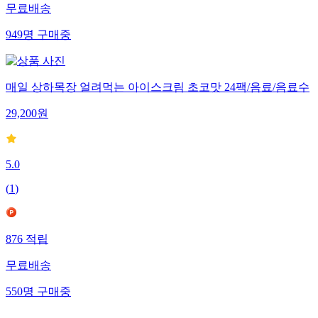
무료배송
949
명
구매중
매일 상하목장 얼려먹는 아이스크림 초코맛 24팩/음료/음료수
29,200
원
5.0
(
1
)
876
적립
무료배송
550
명
구매중