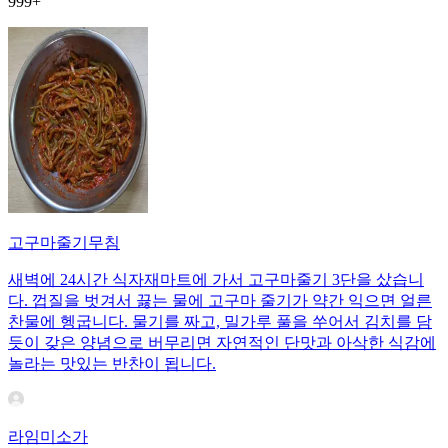
999+
고구마줄기무침
새벽에 24시간 식자재마트에 가서 고구마줄기 3단을 샀습니
다. 껍질을 벗겨서 끓는 물에 고구마 줄기가 약간 익으면 얼른
찬물에 헹굽니다. 물기를 짜고, 밀가루 풀을 쑤어서 김치를 담
듯이 갖은 양념으로 버무리면 자연적인 단맛과 아삭한 식감에
놀라는 맛있는 반찬이 됩니다.
라임미소가