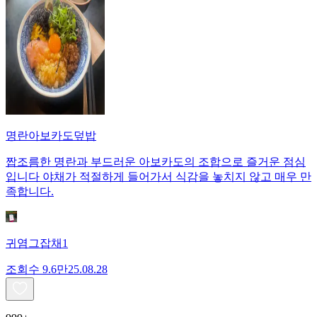
명란아보카도덮밥
짭조름한 명란과 부드러운 아보카도의 조합으로 즐거운 점심
입니다 야채가 적절하게 들어가서 식감을 놓치지 않고 매우 만
족합니다.
귀염그잡채1
조회수
9.6만
25.08.28