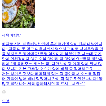
제육비빔밥
배달로 시킨 제육비빔밥인데 혼자먹기엔 양이 진짜 대박입니
다;; 결국 다 못 먹고 다음날까지 먹으려고 따로 남겨두었을 만
큼 혜자로운 양이에요! 뚜껑 열자마자 불향이 훅 나는데 고기
맛이 인위적이지 않고 숯불 맛이라 참 맛있네요~!특히 계란후
라이 2개 올려주는 센스는 굳!! ​다만 밥이랑 야채 양이 워낙 많
다 보니까 기본 고추장 소스가 양에 비해 좀 적더라고요ㅠ.ㅠ
저는 싱거운 것보다 매콤하게 먹는 걸 좋아해서 소스를 직접
더 만들어 넣어 비벼 먹었더니 간이 딱 맞고 맛있었습니다! 양
많고 불맛 나는 제육 좋아하시면 꼭 드셔보세요~^^
으앵