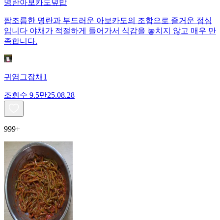
명란아보카도덮밥
짭조름한 명란과 부드러운 아보카도의 조합으로 즐거운 점심
입니다 야채가 적절하게 들어가서 식감을 놓치지 않고 매우 만
족합니다.
귀염그잡채1
조회수
9.5만
25.08.28
999+