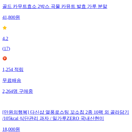
골드 카무트효소 2박스 곡물 카뮤트 발효 가루 분말
41,800
원
4.2
(
17
)
1,254
적립
무료배송
2,264
명
구매중
[만원의행복] 다신샵 열풍로스팅 꼬소칩 2종 10팩 외 골라담기
/105kcal 식단관리 과자 / 밀가루ZERO 국내산현미
18,000
원