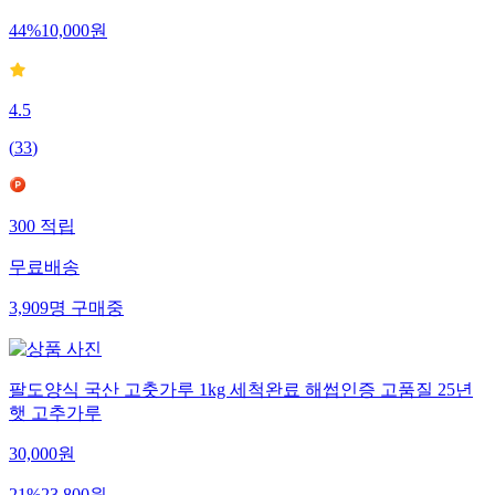
44
%
10,000
원
4.5
(
33
)
300
적립
무료배송
3,909
명
구매중
팔도양식 국산 고춧가루 1kg 세척완료 해썹인증 고품질 25년
햇 고추가루
30,000
원