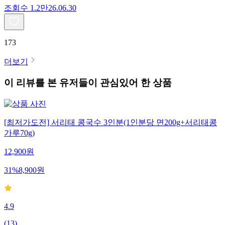
조회수
1.2만
26.06.30
173
더보기
이 리뷰를 본 유저들이 관심있어 한 상품
[최저가도전] 서리태 콩국수 3인분(1인분당 면200g+서리태콩
가루70g)
12,900
원
31
%
8,900
원
4.9
(
13
)