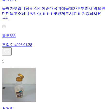
들깨가루입니당ㅎ 점심에순대국위에들깨가루뿌려서 먹으면
더더욱고소하니 맛나용ㅎㅎㅎ맛있게드시고ㅎ 건강하셔요
~^^
블루888
조회수
49
26.01.28
1
청정원