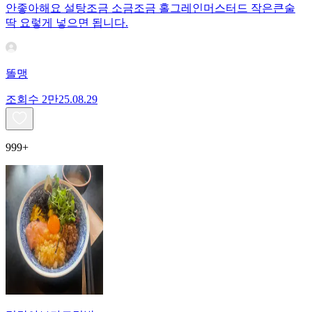
안좋아해요 설탕조금 소금조금 홀그레인머스터드 작은큰술
딱 요렇게 넣으면 됩니다.
똘맹
조회수
2만
25.08.29
999+