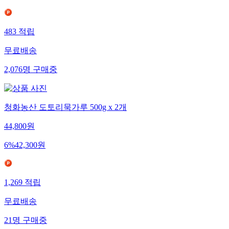
483
적립
무료배송
2,076
명
구매중
청화농산 도토리묵가루 500g x 2개
44,800
원
6
%
42,300
원
1,269
적립
무료배송
21
명
구매중