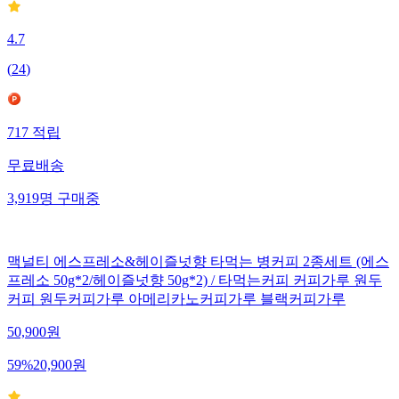
4.7
(
24
)
717
적립
무료배송
3,919
명
구매중
맥널티 에스프레소&헤이즐넛향 타먹는 병커피 2종세트 (에스
프레소 50g*2/헤이즐넛향 50g*2) / 타먹는커피 커피가루 원두
커피 원두커피가루 아메리카노커피가루 블랙커피가루
50,900
원
59
%
20,900
원