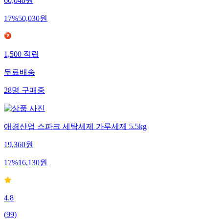
60,040
원
17
%
50,030
원
1,500
적립
무료배송
28
명
구매중
애경산업 스파크 세탁세제 가루세제 5.5kg
19,360
원
17
%
16,130
원
4.8
(
99
)