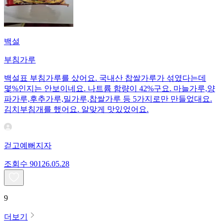
백설
부침가루
백설표 부침가루를 샀어요. 국내산 찹쌀가루가 섞였다는데
몇%인지는 안보이네요. 나트륨 함량이 42%구요. 마늘가루,양
파가루,후추가루,밀가루,찹쌀가루 등 5가지로만 만들었대요.
김치부침개를 했어요. 알맞게 맛있었어요.
걷고예뻐지자
조회수
901
26.05.28
9
더보기