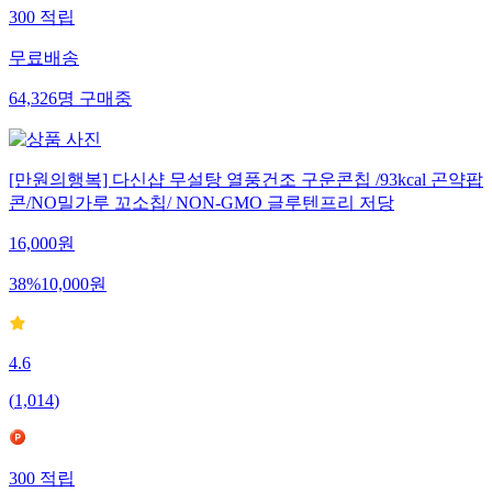
300
적립
무료배송
64,326
명
구매중
[만원의행복] 다신샵 무설탕 열풍건조 구운콘칩 /93kcal 곤약팝
콘/NO밀가루 꼬소칩/ NON-GMO 글루텐프리 저당
16,000
원
38
%
10,000
원
4.6
(
1,014
)
300
적립