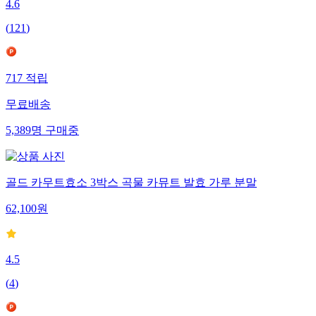
4.6
(
121
)
717
적립
무료배송
5,389
명
구매중
골드 카무트효소 3박스 곡물 카뮤트 발효 가루 분말
62,100
원
4.5
(
4
)