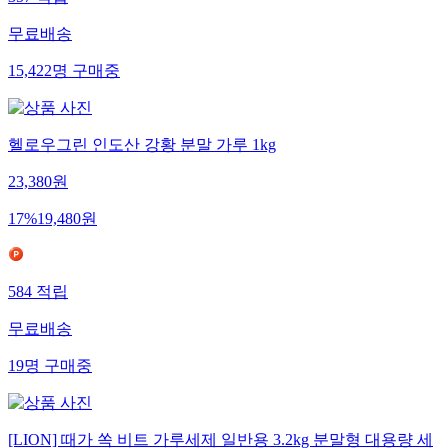
357
적립
무료배송
15,422
명
구매중
헬로우그린 인도산 강황 분말 가루 1kg
23,380
원
17
%
19,480
원
584
적립
무료배송
19
명
구매중
[LION] 때가 쏙 비트 가루세제 일반용 3.2kg 분말형 대용량 세