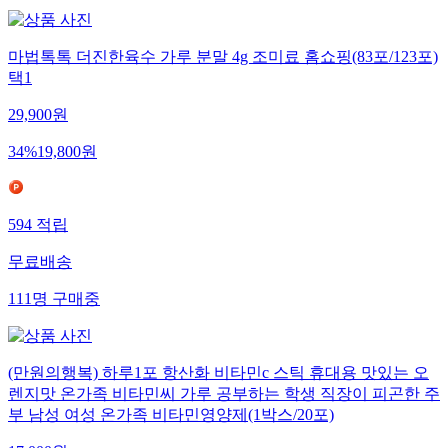
마법톡톡 더진한육수 가루 분말 4g 조미료 홈쇼핑(83포/123포)
택1
29,900
원
34
%
19,800
원
594
적립
무료배송
111
명
구매중
(만원의행복) 하루1포 항산화 비타민c 스틱 휴대용 맛있는 오
렌지맛 온가족 비타민씨 가루 공부하는 학생 직장이 피곤한 주
부 남성 여성 온가족 비타민영양제(1박스/20포)