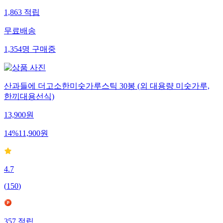
1,863
적립
무료배송
1,354
명
구매중
산과들에 더고소한미숫가루스틱 30봉 (외 대용량 미숫가루,
한끼대용선식)
13,900
원
14
%
11,900
원
4.7
(
150
)