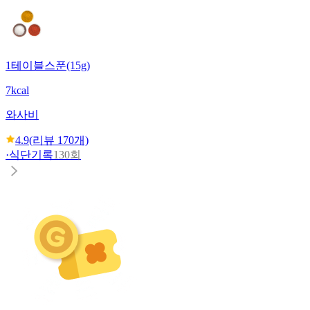
1테이블스푼(15g)
7kcal
와사비
4.9
(리뷰
170
개)
·
식단기록
130회