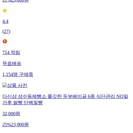
21
%
23,800
원
4.4
(
27
)
714
적립
무료배송
1,154
명
구매중
다신샵 성수동제빵소 쫄깃한 두부베이글 6종 식단관리 NO밀
가루 쌀빵 단백질빵
32,000
원
25
%
23,900
원