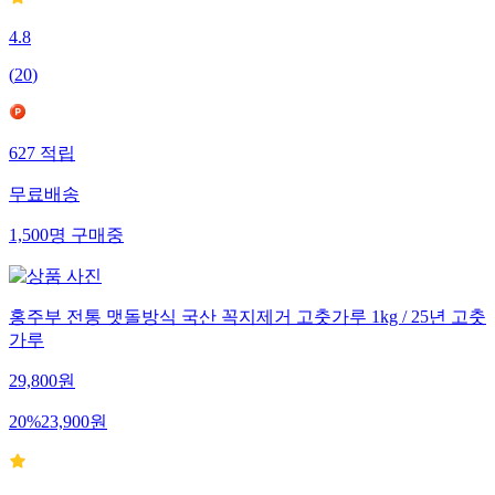
4.8
(
20
)
627
적립
무료배송
1,500
명
구매중
홍주부 전통 맷돌방식 국산 꼭지제거 고춧가루 1kg / 25년 고춧
가루
29,800
원
20
%
23,900
원