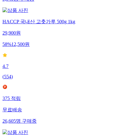
HACCP 국내산 고춧가루 500g 1kg
29,900
원
58
%
12,500
원
4.7
(
554
)
375
적립
무료배송
26,605
명
구매중