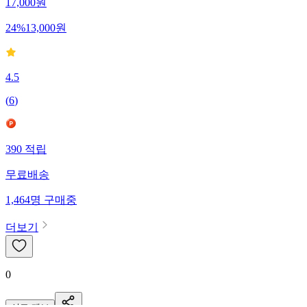
17,000
원
24
%
13,000
원
4.5
(
6
)
390
적립
무료배송
1,464
명
구매중
더보기
0