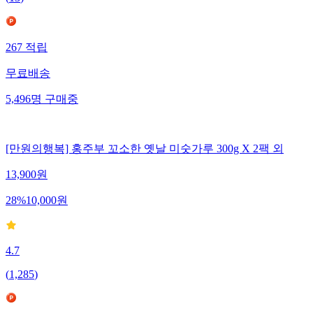
267
적립
무료배송
5,496
명
구매중
[만원의행복] 홍주부 꼬소한 옛날 미숫가루 300g X 2팩 외
13,900
원
28
%
10,000
원
4.7
(
1,285
)