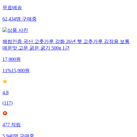
무료배송
62,434
명
구매중
해썹인증 국산 고춧가루 강화 26년 햇 고추가루 김장용 보통
매운맛 고운 굵은 굵기 500g 1근
17,900
원
11
%
15,900
원
4.8
(
117
)
477
적립
5,940
명
구매중