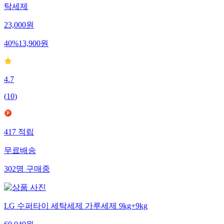
탁세제
23,000
원
40
%
13,900
원
4.7
(
10
)
417
적립
무료배송
302
명
구매중
LG 수퍼타이 세탁세제 가루세제 9kg+9kg