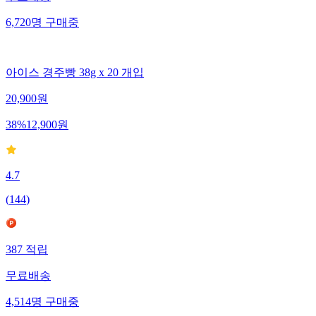
무료배송
6,720
명
구매중
아이스 경주빵 38g x 20 개입
20,900
원
38
%
12,900
원
4.7
(
144
)
387
적립
무료배송
4,514
명
구매중