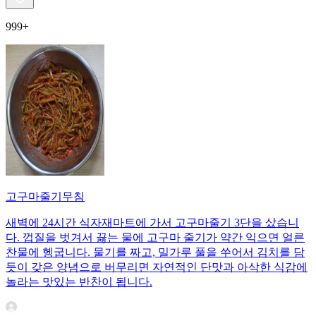
999+
고구마줄기무침
새벽에 24시간 식자재마트에 가서 고구마줄기 3단을 샀습니
다. 껍질을 벗겨서 끓는 물에 고구마 줄기가 약간 익으면 얼른
찬물에 헹굽니다. 물기를 짜고, 밀가루 풀을 쑤어서 김치를 담
듯이 갖은 양념으로 버무리면 자연적인 단맛과 아삭한 식감에
놀라는 맛있는 반찬이 됩니다.