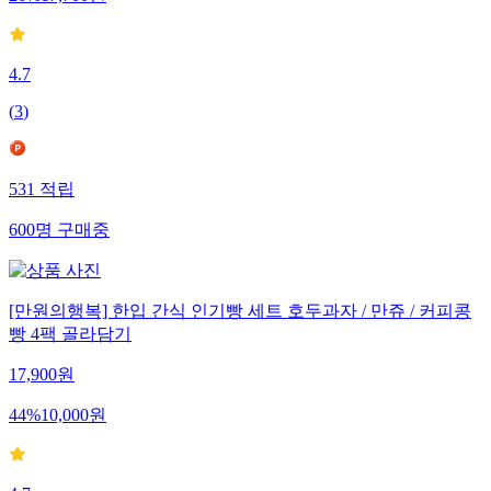
26
%
17,700
원
4.7
(
3
)
531
적립
600
명
구매중
[만원의행복] 한입 간식 인기빵 세트 호두과자 / 만쥬 / 커피콩
빵 4팩 골라담기
17,900
원
44
%
10,000
원