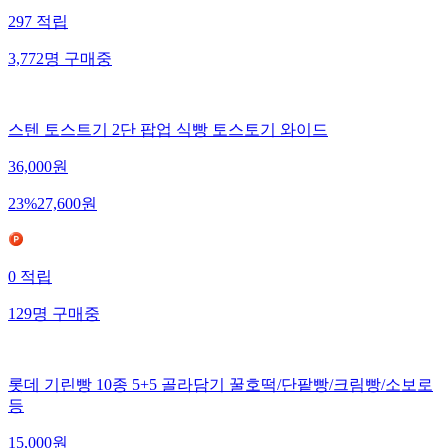
297
적립
3,772
명
구매중
스텐 토스트기 2단 팝업 식빵 토스토기 와이드
36,000
원
23
%
27,600
원
0
적립
129
명
구매중
롯데 기린빵 10종 5+5 골라담기 꿀호떡/단팥빵/크림빵/소보로
등