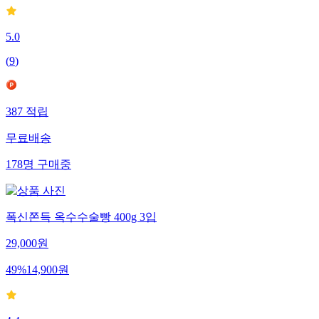
5.0
(
9
)
387
적립
무료배송
178
명
구매중
폭신쫀득 옥수수술빵 400g 3입
29,000
원
49
%
14,900
원