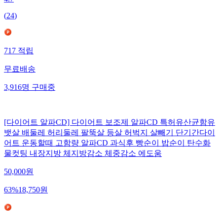
4.7
(
24
)
717
적립
무료배송
3,916
명
구매중
[다이어트 알파CD] 다이어트 보조제 알파CD 특허유산균함유
뱃살 배둘레 허리둘레 팔뚝살 등살 허벅지 살빼기 단기간다이
어트 운동할때 고함량 알파CD 과식후 빵순이 밥순이 탄수화
물컷팅 내장지방 체지방감소 체중감소 에도움
50,000
원
63
%
18,750
원