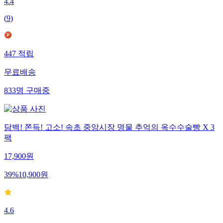
4.4
(
9
)
447
적립
무료배송
833
명
구매중
담백! 쫀득! 고소! 속초 중앙시장 명물 추억의 옥수수술빵 X 3
팩
17,900
원
39
%
10,900
원
4.6