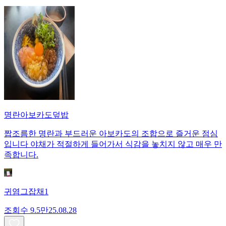
명란아보카도덮밥
짭조름한 명란과 부드러운 아보카도의 조합으로 즐거운 점심
입니다 야채가 적절하게 들어가서 식감을 놓치지 않고 매우 만
족합니다.
귀염그잡채1
조회수
9.5만
25.08.28