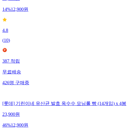
15,000
원
14
%
12,900
원
4.8
(
10
)
387
적립
무료배송
426
명
구매중
[롯데] 기린이네 유산균 발효 옥수수 모닝롤 빵 (14개입) x 4봉
23,900
원
46
%
12,900
원