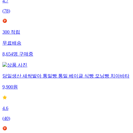
4.7
(
78
)
300
적립
무료배송
8,654
명
구매중
당일생산 새싹발아 통밀빵 통밀 베이글 식빵 모닝빵 치아바타
9,900
원
4.6
(
40
)