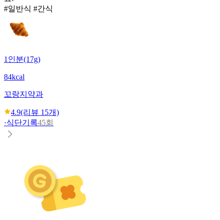
#일반식 #간식
1인분(17g)
84kcal
꼬랑지
약과
4.9
(리뷰
15
개)
·
식단기록
45회