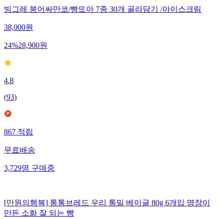
빙그레 붕어싸만코/빵또아 7종 30개 골라담기 /아이스크림
38,000
원
24
%
28,900
원
4.8
(
93
)
867
적립
무료배송
3,729
명
구매중
[만원의행복] 통통브레드 우리 통밀 베이글 80g 6개입 명장이
만든 소화 잘 되는 빵