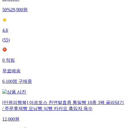
50
%
29,900
원
4.6
(
55
)
0
적립
무료배송
6,100
명
구매중
[만원의행복] 아르토스 천연발효종 통밀빵 10종 3팩 골라담기
/ 주문후제빵 모닝빵 식빵 카카오 흑임자 옥수
12,000
원