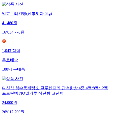
발효보리건빵(신흥제과 6kg)
41,480
원
16
%
34,770
원
1,043
적립
무료배송
100
명
구매중
다신샵 성수동제빵소 글루텐프리 단백한빵 4종 4팩/8팩/12팩
프로틴빵 NO밀가루 식단빵 고단백
24,000
원