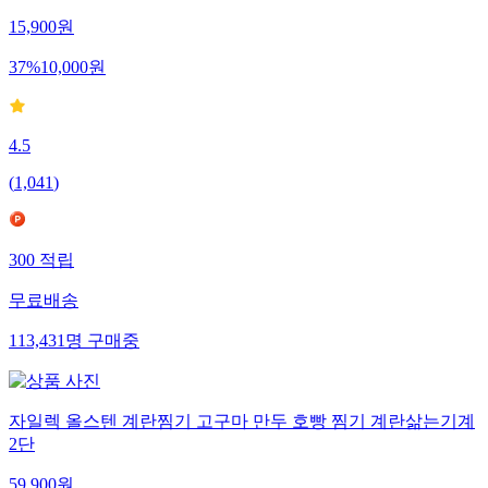
15,900
원
37
%
10,000
원
4.5
(
1,041
)
300
적립
무료배송
113,431
명
구매중
자일렉 올스텐 계란찜기 고구마 만두 호빵 찜기 계란삶는기계
2단
59,900
원