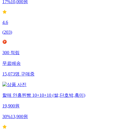
17
%
10,000
원
4.6
(
203
)
300
적립
무료배송
15,073
명
구매중
할매 안흥찐빵 10+10+10 (쌀,단호박,흑미)
19,900
원
30
%
13,900
원