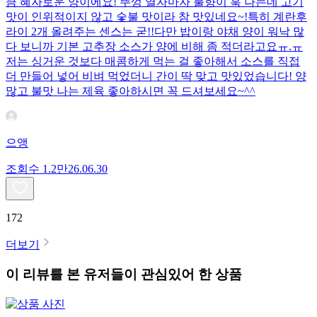
큼 혜자로운 양이에요! 뚜껑 열자마자 불향이 훅 나는데 고기
맛이 인위적이지 않고 숯불 맛이라 참 맛있네요~!특히 계란후
라이 2개 올려주는 센스는 굳!! ​다만 밥이랑 야채 양이 워낙 많
다 보니까 기본 고추장 소스가 양에 비해 좀 적더라고요ㅠ.ㅠ
저는 싱거운 것보다 매콤하게 먹는 걸 좋아해서 소스를 직접
더 만들어 넣어 비벼 먹었더니 간이 딱 맞고 맛있었습니다! 양
많고 불맛 나는 제육 좋아하시면 꼭 드셔보세요~^^
으앵
조회수
1.2만
26.06.30
172
더보기
이 리뷰를 본 유저들이 관심있어 한 상품