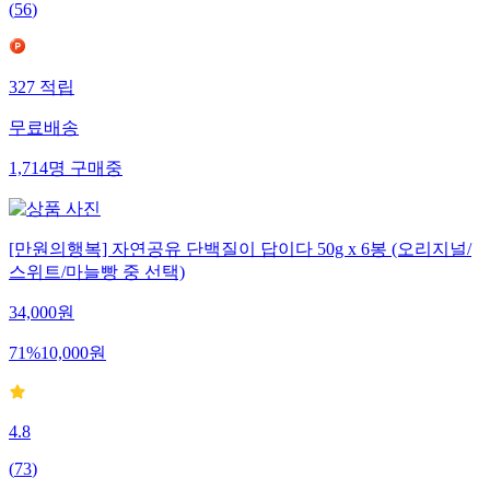
(
56
)
327
적립
무료배송
1,714
명
구매중
[만원의행복] 자연공유 단백질이 답이다 50g x 6봉 (오리지널/
스위트/마늘빵 중 선택)
34,000
원
71
%
10,000
원
4.8
(
73
)