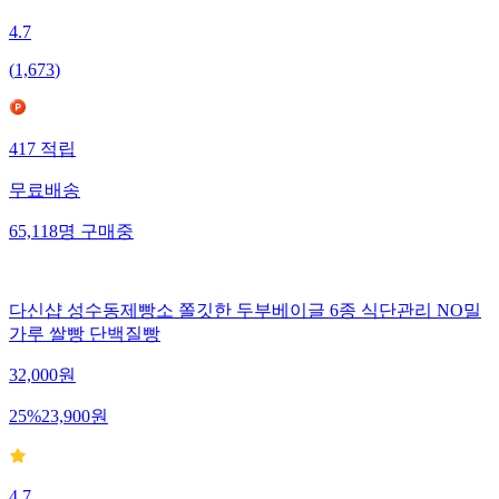
4.7
(
1,673
)
417
적립
무료배송
65,118
명
구매중
다신샵 성수동제빵소 쫄깃한 두부베이글 6종 식단관리 NO밀
가루 쌀빵 단백질빵
32,000
원
25
%
23,900
원