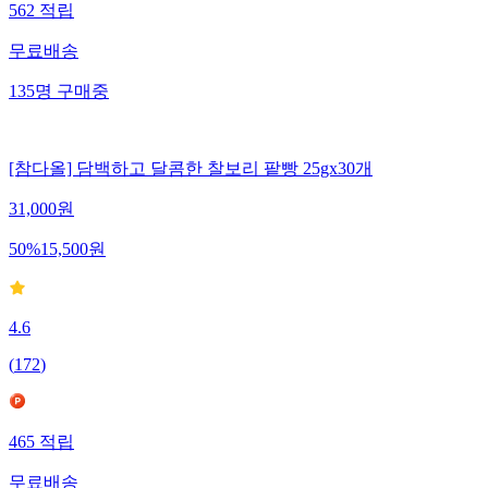
562
적립
무료배송
135
명
구매중
[참다올] 담백하고 달콤한 찰보리 팥빵 25gx30개
31,000
원
50
%
15,500
원
4.6
(
172
)
465
적립