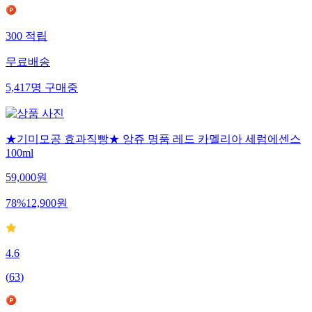
300
적립
무료배송
5,417
명
구매중
★기미모공 효과직빵★ 앙쥬 명품 레드 카멜리아 세럼에센스
100ml
59,000
원
78
%
12,900
원
4.6
(
63
)