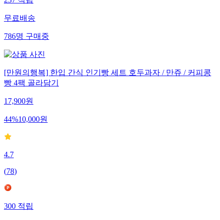
무료배송
786
명
구매중
[만원의행복] 한입 간식 인기빵 세트 호두과자 / 만쥬 / 커피콩
빵 4팩 골라담기
17,900
원
44
%
10,000
원
4.7
(
78
)
300
적립