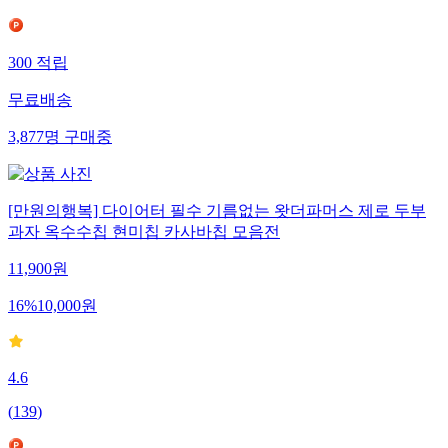
300
적립
무료배송
3,877
명
구매중
[만원의행복] 다이어터 필수 기름없는 왓더파머스 제로 두부
과자 옥수수칩 현미칩 카사바칩 모음전
11,900
원
16
%
10,000
원
4.6
(
139
)