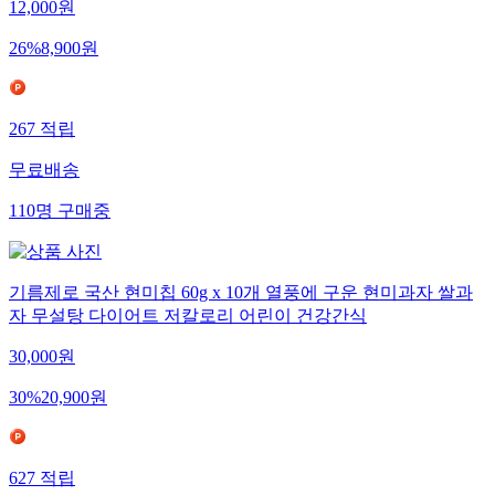
12,000
원
26
%
8,900
원
267
적립
무료배송
110
명
구매중
기름제로 국산 현미칩 60g x 10개 열풍에 구운 현미과자 쌀과
자 무설탕 다이어트 저칼로리 어린이 건강간식
30,000
원
30
%
20,900
원
627
적립