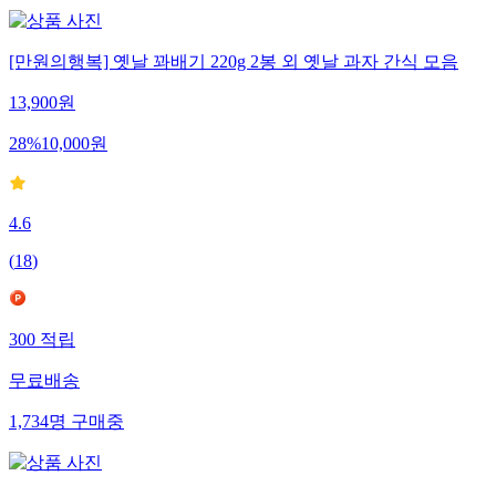
[만원의행복] 옛날 꽈배기 220g 2봉 외 옛날 과자 간식 모음
13,900
원
28
%
10,000
원
4.6
(
18
)
300
적립
무료배송
1,734
명
구매중