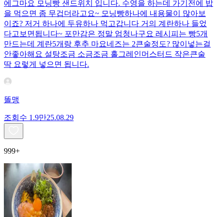
에그마요 모닝빵 샌드위치 입니다. 수영을 하는데 가기전에 밥
을 먹으면 좀 무겁더라고요~ 모닝빵하나에 내용물이 많아보
이죠? 저거 하나에 두유하나 먹고갑니다 거의 계란하나 들었
다고보면됩니다~ 포만감은 정말 엄청나구요 레시피는 빵5개
만드는데 계란5개랑 후추 마요네즈는 2큰술정도? 많이넣는걸
안좋아해요 설탕조금 소금조금 홀그레인머스터드 작은큰술
딱 요렇게 넣으면 됩니다.
똘맹
조회수
1.9만
25.08.29
999+