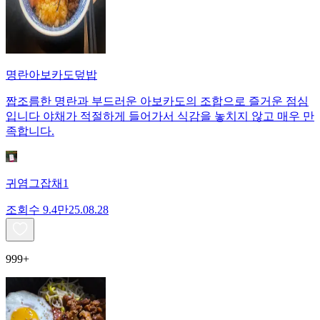
명란아보카도덮밥
짭조름한 명란과 부드러운 아보카도의 조합으로 즐거운 점심
입니다 야채가 적절하게 들어가서 식감을 놓치지 않고 매우 만
족합니다.
귀염그잡채1
조회수
9.4만
25.08.28
999+