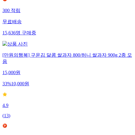
300
적립
무료배송
15,636
명
구매중
[만원의행복] 구운김 달콤 쌀과자 800/허니 쌀과자 900g 2종 모
음
15,000
원
33
%
10,000
원
4.9
(
13
)