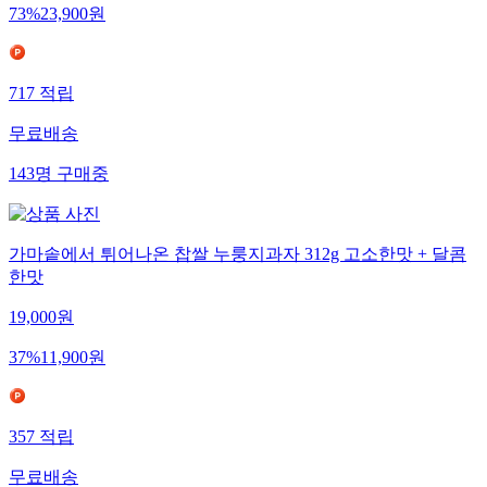
73
%
23,900
원
717
적립
무료배송
143
명
구매중
가마솥에서 튀어나온 찹쌀 누룽지과자 312g 고소한맛 + 달콤
한맛
19,000
원
37
%
11,900
원
357
적립
무료배송