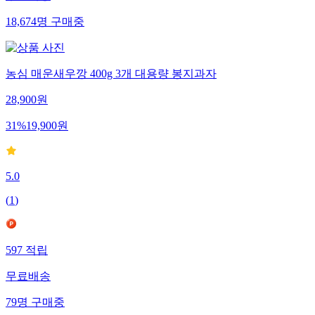
18,674
명
구매중
농심 매운새우깡 400g 3개 대용량 봉지과자
28,900
원
31
%
19,900
원
5.0
(
1
)
597
적립
무료배송
79
명
구매중