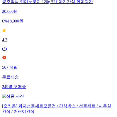
공주알밤 현미누룽지 120g 5개 아기간식 현미과자
20,000
원
6
%
18,900
원
4.3
(
3
)
567
적립
무료배송
249
명
구매중
[오리온] 과자선물세트모음전 / 간식박스 / 선물세트 / 사무실
간식 / 어린이간식