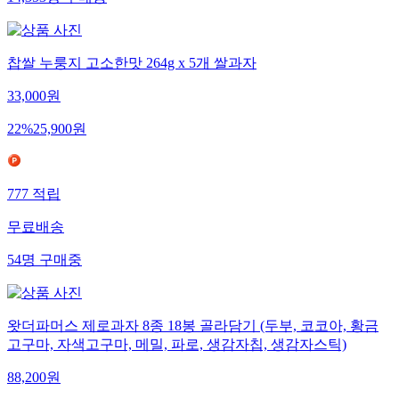
찹쌀 누룽지 고소한맛 264g x 5개 쌀과자
33,000
원
22
%
25,900
원
777
적립
무료배송
54
명
구매중
왓더파머스 제로과자 8종 18봉 골라담기 (두부, 코코아, 황금
고구마, 자색고구마, 메밀, 파로, 생감자칩, 생감자스틱)
88,200
원