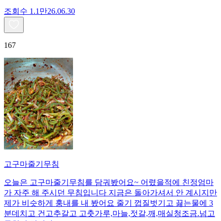
조회수
1.1만
26.06.30
167
고구마줄기무침
오늘은 고구마줄기무침를 담궈봤어요~ 어렸을적에 친정엄마
가 자주 해 주시던 무침입니다 지금은 돌아가셔서 안 계시지만
제가 비슷하게 훙내를 내 봤어요 줄기 껍질벗기고 끓는물에 3
분데치고 건고추갈고 고춧가루,마늘,젓갈,깨,매실청조금.넘고