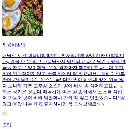
제육비빔밥
배달로 시킨 제육비빔밥인데 혼자먹기엔 양이 진짜 대박입니
다;; 결국 다 못 먹고 다음날까지 먹으려고 따로 남겨두었을 만
큼 혜자로운 양이에요! 뚜껑 열자마자 불향이 훅 나는데 고기
맛이 인위적이지 않고 숯불 맛이라 참 맛있네요~!특히 계란후
라이 2개 올려주는 센스는 굳!! ​다만 밥이랑 야채 양이 워낙 많
다 보니까 기본 고추장 소스가 양에 비해 좀 적더라고요ㅠ.ㅠ
저는 싱거운 것보다 매콤하게 먹는 걸 좋아해서 소스를 직접
더 만들어 넣어 비벼 먹었더니 간이 딱 맞고 맛있었습니다! 양
많고 불맛 나는 제육 좋아하시면 꼭 드셔보세요~^^
으앵