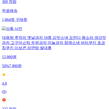
300
적립
무료배송
1,864
명
구매중
대용량 추억의 옛날과자 18종 김맛스낵 오란다 왕소라 생강맛
과자 고구마스틱 두부과자 마늘과자 참깨스낵 버터쿠키 초코
칩쿠키 이브콘 라면땅 쌀대롱
15,800
원
50
%
7,900
원
4.8
(
9
)
237
적립