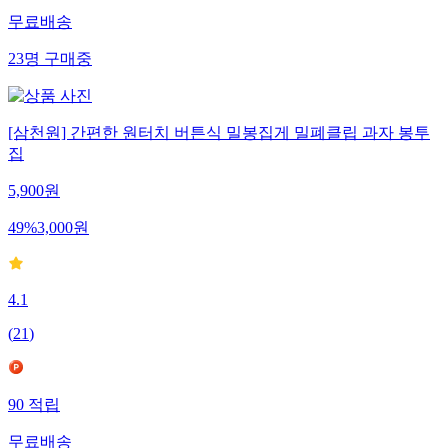
무료배송
23
명
구매중
[삼천원] 간편한 원터치 버튼식 밀봉집게 밀폐클립 과자 봉투
집
5,900
원
49
%
3,000
원
4.1
(
21
)
90
적립
무료배송