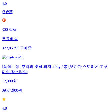
4.6
(
3,695
)
300
적립
무료배송
322,857
명
구매중
[품질보장] 추억의 옛날 과자 250g 4봉 (오란다 스토리콘 고구
마형 왕소라형)
12,900
원
39
%
7,900
원
4.8