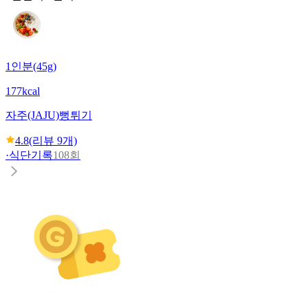
1인분(45g)
177kcal
자주(JAJU)
뻥튀기
4.8
(리뷰
9
개)
·
식단기록
108회