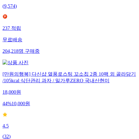
(
9,574
)
237
적립
무료배송
204,218
명
구매중
[만원의행복] 다신샵 열풍로스팅 꼬소칩 2종 10팩 외 골라담기
/105kcal 식단관리 과자 / 밀가루ZERO 국내산현미
18,000
원
44
%
10,000
원
4.5
(
32
)