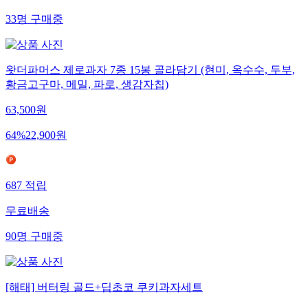
33
명
구매중
왓더파머스 제로과자 7종 15봉 골라담기 (현미, 옥수수, 두부,
황금고구마, 메밀, 파로, 생감자칩)
63,500
원
64
%
22,900
원
687
적립
무료배송
90
명
구매중
[해태] 버터링 골드+딥초코 쿠키과자세트