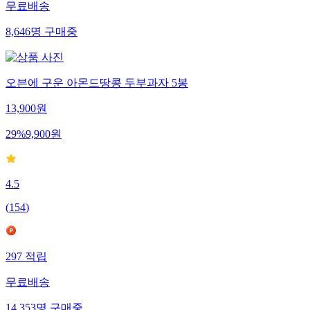
무료배송
8,646
명
구매중
오븐에 구운 아몬드땅콩 두부과자 5봉
13,900
원
29
%
9,900
원
4.5
(
154
)
297
적립
무료배송
14,353
명
구매중