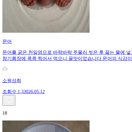
문어
문어를 굵은 천일염으로 바락바락 주물러 씻은 후 끓는 물에 넣
참기름장에 콕콕 찍어서 먹으니 꿀맛이었습니다.문어의 식감이
소원성취
조회수
1,330
26.05.12
18