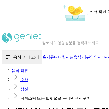
신규 회원 
칼로리와 영양성분을 검색해보세요
혈당 · 다이어트 음식 검색해보세요
음식 · 영양제 리뷰를 찾아보세요
음식 카테고리
홈
커뮤니티
헬시딜
음식 리뷰
영양제
NEW
음식 리뷰
수산
생선
피쉬스틱 또는 필렛으로 구어낸 생선구이