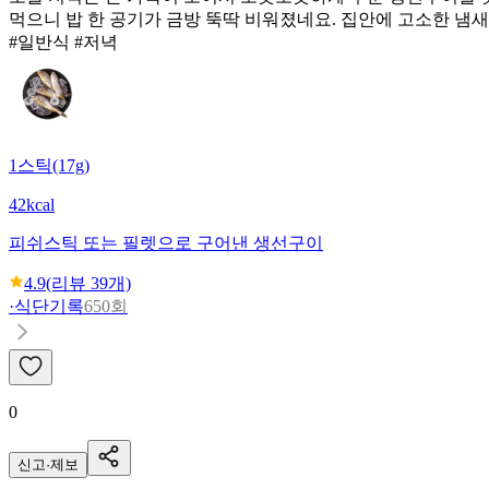
먹으니 밥 한 공기가 금방 뚝딱 비워졌네요. 집안에 고소한 냄
#일반식 #저녁
1스틱(17g)
42kcal
피쉬스틱 또는 필렛으로 구어낸 생선구이
4.9
(리뷰
39
개)
·
식단기록
650회
0
신고·제보