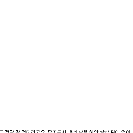
 정말 잘 먹더라고요. 짭조름한 생선 살을 하얀 쌀밥 위에 얹어