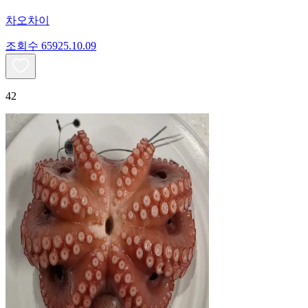
차오차이
조회수
659
25.10.09
42