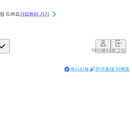
0장
드려요
가입하러 가기
마이페이지
로그인
캐시리뷰
친구초대 이벤트