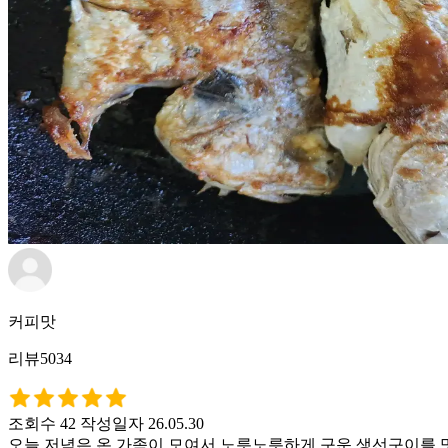
커피맛
리뷰5034
조회수 42
작성일자 26.05.30
오늘 저녁은 온 가족이 모여서 노릇노릇하게 구운 생선구이를 맛