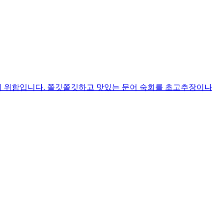
막기 위함입니다. 쫄깃쫄깃하고 맛있는 문어 숙회를 초고추장이나