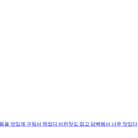
성돔을 맛있게 구워서 먹었다 비린맛도 없고 담백해서 너무 맛있다