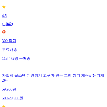
4.5
(
1,042
)
300
적립
무료배송
113,472
명
구매중
자일렉 올스텐 계란찜기 고구마 만두 호빵 찜기 계란삶는기계
2단
59,900
원
50
%
29,900
원