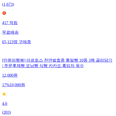
(
1,673
)
417
적립
무료배송
65,123
명
구매중
[만원의행복] 아르토스 천연발효종 통밀빵 10종 3팩 골라담기
/ 주문후제빵 모닝빵 식빵 카카오 흑임자 옥수
12,000
원
17
%
10,000
원
4.6
(
203
)