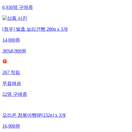
6,930
명
구매중
[청우] 발효 보리건빵 280g x 3개
14,000
원
36
%
8,900
원
267
적립
무료배송
22
명
구매중
오리온 참붕어빵8P(232g) x 3개
16,900
원