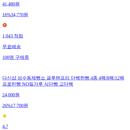
41,480
원
16
%
34,770
원
1,043
적립
무료배송
100
명
구매중
다신샵 성수동제빵소 글루텐프리 단백한빵 4종 4팩/8팩/12팩
프로틴빵 NO밀가루 식단빵 고단백
24,000
원
26
%
17,700
원
4.7