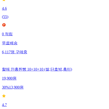
4.6
(
55
)
0
적립
무료배송
6,117
명
구매중
할매 안흥찐빵 10+10+10 (쌀,단호박,흑미)
19,900
원
30
%
13,900
원
4.7