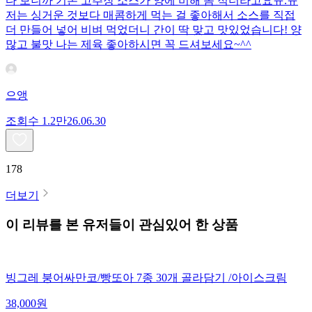
다 보니까 기본 고추장 소스가 양에 비해 좀 적더라고요ㅠ.ㅠ
저는 싱거운 것보다 매콤하게 먹는 걸 좋아해서 소스를 직접
더 만들어 넣어 비벼 먹었더니 간이 딱 맞고 맛있었습니다! 양
많고 불맛 나는 제육 좋아하시면 꼭 드셔보세요~^^
으앵
조회수
1.2만
26.06.30
178
더보기
이 리뷰를 본 유저들이 관심있어 한 상품
빙그레 붕어싸만코/빵또아 7종 30개 골라담기 /아이스크림
38,000
원