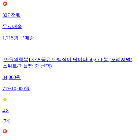
327
적립
무료배송
1,715
명
구매중
[만원의행복] 자연공유 단백질이 답이다 50g x 6봉 (오리지널/
스위트/마늘빵 중 선택)
34,000
원
71
%
10,000
원
4.8
(
74
)