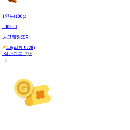
1인분(180g)
200kcal
빙그레
빵또아
4.8
(리뷰
97
개)
·
식단기록
2천+