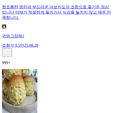
짭조름한 명란과 부드러운 아보카도의 조합으로 즐거운 점심
입니다 야채가 적절하게 들어가서 식감을 놓치지 않고 매우 만
족합니다.
귀염그잡채1
조회수
9.5만
25.08.28
999+