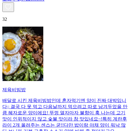
32
제육비빔밥
배달로 시킨 제육비빔밥인데 혼자먹기엔 양이 진짜 대박입니
다;; 결국 다 못 먹고 다음날까지 먹으려고 따로 남겨두었을 만
큼 혜자로운 양이에요! 뚜껑 열자마자 불향이 훅 나는데 고기
맛이 인위적이지 않고 숯불 맛이라 참 맛있네요~!특히 계란후
라이 2개 올려주는 센스는 굳!! ​다만 밥이랑 야채 양이 워낙 많