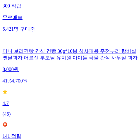
300
적립
무료배송
5,421
명
구매중
미니 보리건빵 간식 건빵 30g*10봉 식사대용 주전부리 탕비실
옛날과자 어르신 부모님 유치원 아이들 곡물 간식 사무실 과자
8,000
원
41
%
4,700
원
4.7
(
45
)
141
적립