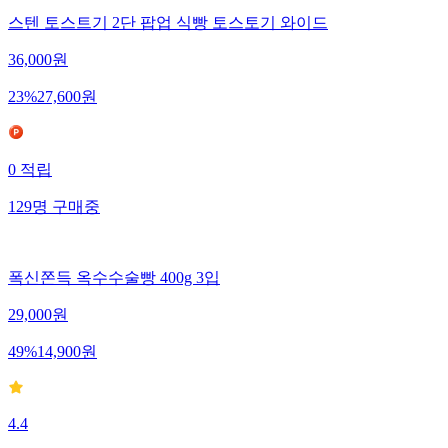
스텐 토스트기 2단 팝업 식빵 토스토기 와이드
36,000
원
23
%
27,600
원
0
적립
129
명
구매중
폭신쫀득 옥수수술빵 400g 3입
29,000
원
49
%
14,900
원
4.4