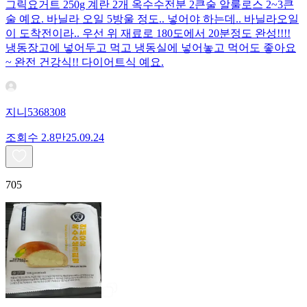
그릭요거트 250g 계란 2개 옥수수전분 2큰술 알룰로스 2~3큰
술 예요. 바닐라 오일 5방울 정도.. 넣어야 하는데.. 바닐라오일
이 도착전이라.. 우선 위 재료로 180도에서 20분정도 완성!!!!
냉동장고에 넣어두고 먹고 냉동실에 넣어놓고 먹어도 좋아요
~ 완전 건강식!! 다이어트식 예요.
지니5368308
조회수
2.8만
25.09.24
705