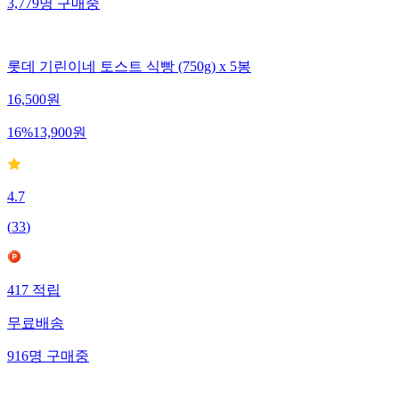
3,779
명
구매중
롯데 기린이네 토스트 식빵 (750g) x 5봉
16,500
원
16
%
13,900
원
4.7
(
33
)
417
적립
무료배송
916
명
구매중