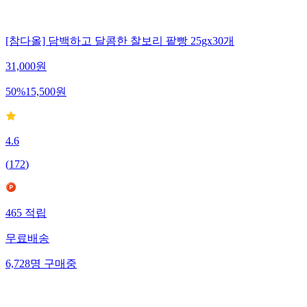
[참다올] 담백하고 달콤한 찰보리 팥빵 25gx30개
31,000
원
50
%
15,500
원
4.6
(
172
)
465
적립
무료배송
6,728
명
구매중