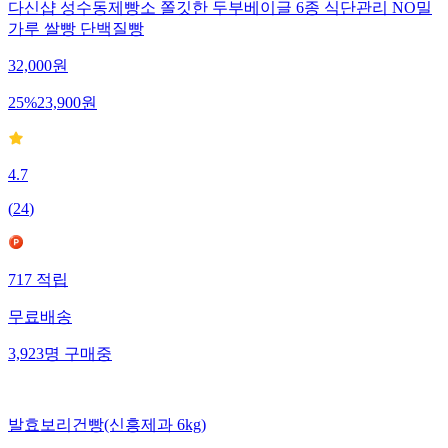
다신샵 성수동제빵소 쫄깃한 두부베이글 6종 식단관리 NO밀
가루 쌀빵 단백질빵
32,000
원
25
%
23,900
원
4.7
(
24
)
717
적립
무료배송
3,923
명
구매중
발효보리건빵(신흥제과 6kg)