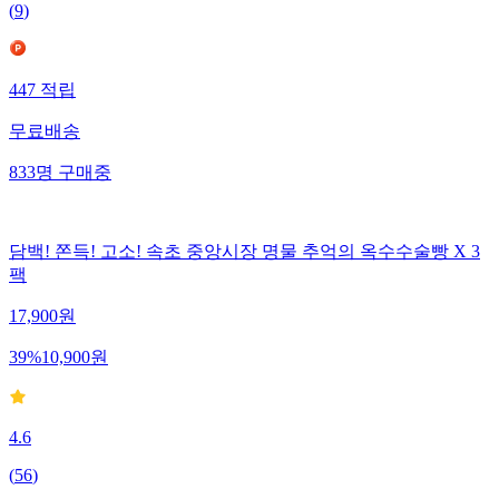
(
9
)
447
적립
무료배송
833
명
구매중
담백! 쫀득! 고소! 속초 중앙시장 명물 추억의 옥수수술빵 X 3
팩
17,900
원
39
%
10,900
원
4.6
(
56
)