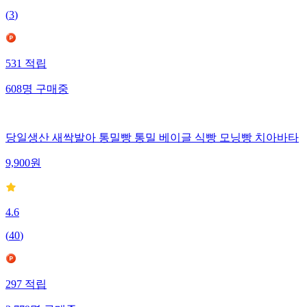
(
3
)
531
적립
608
명
구매중
당일생산 새싹발아 통밀빵 통밀 베이글 식빵 모닝빵 치아바타
9,900
원
4.6
(
40
)
297
적립