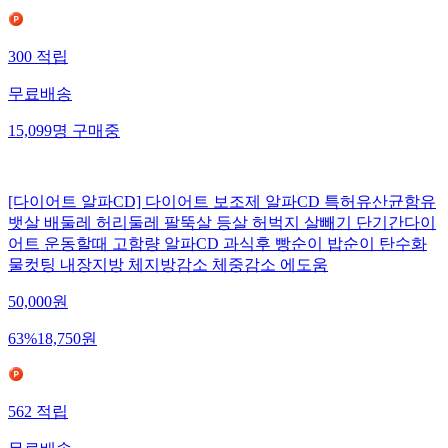
300
적립
무료배송
15,099
명
구매중
[다이어트 알파CD] 다이어트 보조제 알파CD 특허유산균함유
뱃살 배둘레 허리둘레 팔뚝살 등살 허벅지 살빼기 단기간다이
어트 운동할때 고함량 알파CD 과식후 빵순이 밥순이 탄수화
물컷팅 내장지방 체지방감소 체중감소 에도움
50,000
원
63
%
18,750
원
562
적립