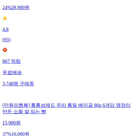
24
%
28,900
원
4.8
(
93
)
867
적립
무료배송
3,748
명
구매중
[만원의행복] 통통브레드 우리 통밀 베이글 80g 6개입 명장이
만든 소화 잘 되는 빵
15,900
원
37
%
10,000
원