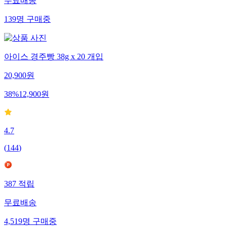
무료배송
139
명
구매중
아이스 경주빵 38g x 20 개입
20,900
원
38
%
12,900
원
4.7
(
144
)
387
적립
무료배송
4,519
명
구매중