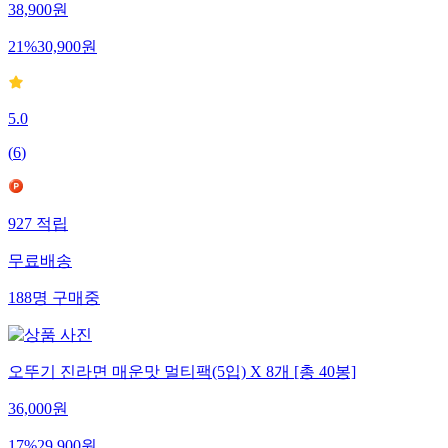
38,900
원
21
%
30,900
원
5.0
(
6
)
927
적립
무료배송
188
명
구매중
오뚜기 진라면 매운맛 멀티팩(5입) X 8개 [총 40봉]
36,000
원