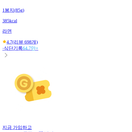
1봉지(85g)
385kcal
라면
4.7
(리뷰
698
개)
·
식단기록
64.7만+
지금 가입하고