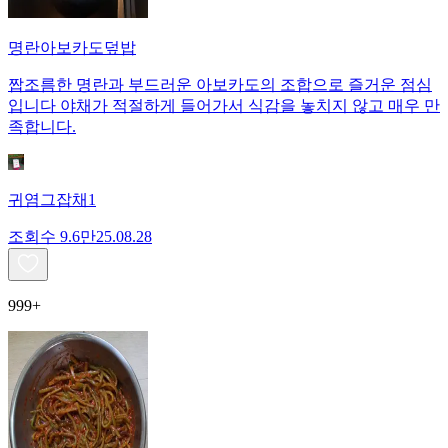
명란아보카도덮밥
짭조름한 명란과 부드러운 아보카도의 조합으로 즐거운 점심
입니다 야채가 적절하게 들어가서 식감을 놓치지 않고 매우 만
족합니다.
귀염그잡채1
조회수
9.6만
25.08.28
999+