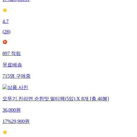
17
%
29,900
원
4.7
(
28
)
897
적립
무료배송
715
명
구매중
오뚜기 진라면 순한맛 멀티팩(5입) X 8개 [총 40봉]
36,000
원
17
%
29,900
원