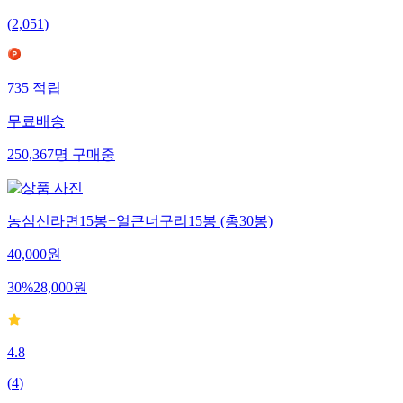
(
2,051
)
735
적립
무료배송
250,367
명
구매중
농심신라면15봉+얼큰너구리15봉 (총30봉)
40,000
원
30
%
28,000
원
4.8
(
4
)