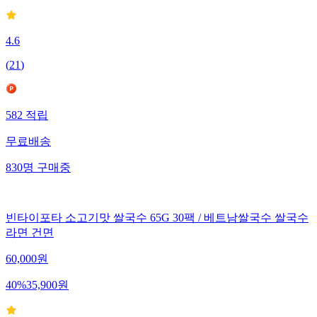
4.6
(
21
)
582
적립
무료배송
830
명
구매중
빈타이포타 소고기맛 쌀국수 65G 30팩 / 베트남쌀국수 쌀국수
라면 건면
60,000
원
40
%
35,900
원