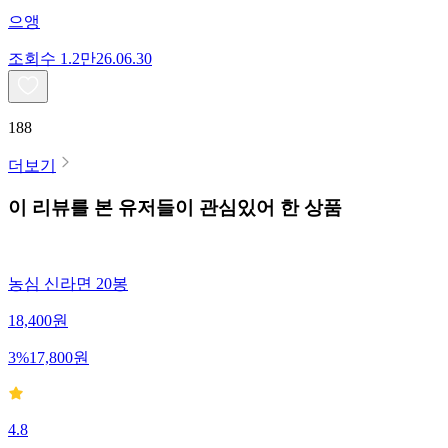
으앵
조회수
1.2만
26.06.30
188
더보기
이 리뷰를 본 유저들이 관심있어 한 상품
농심 신라면 20봉
18,400
원
3
%
17,800
원
4.8