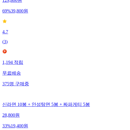
129,800
원
69
%
39,800
원
4.7
(
3
)
1,194
적립
무료배송
375
명
구매중
신라면 10봉 + 안성탕면 5봉 + 짜파게티 5봉
28,800
원
33
%
19,400
원