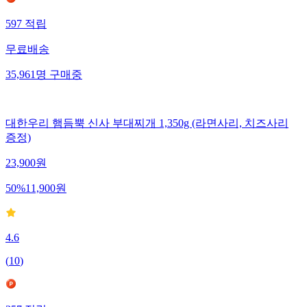
597
적립
무료배송
35,961
명
구매중
대한우리 햄듬뿍 신사 부대찌개 1,350g (라면사리, 치즈사리
증정)
23,900
원
50
%
11,900
원
4.6
(
10
)