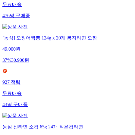
무료배송
476
명
구매중
[농심] 오징어짬뽕 124g x 20개 봉지라면 오짬
49,000
원
37
%
30,900
원
927
적립
무료배송
43
명
구매중
농심 신라면 소컵 65g 24개 작은컵라면