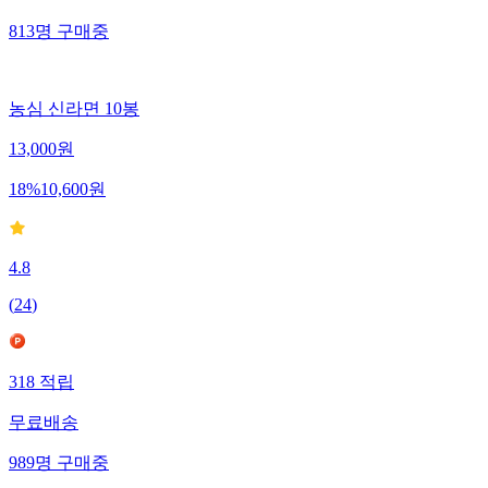
813
명
구매중
농심 신라면 10봉
13,000
원
18
%
10,600
원
4.8
(
24
)
318
적립
무료배송
989
명
구매중