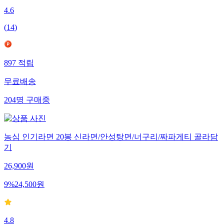
4.6
(
14
)
897
적립
무료배송
204
명
구매중
농심 인기라면 20봉 신라면/안성탕면/너구리/짜파게티 골라담
기
26,900
원
9
%
24,500
원
4.8