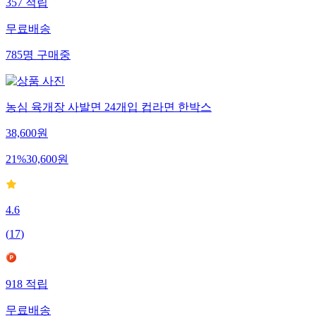
357
적립
무료배송
785
명
구매중
농심 육개장 사발면 24개입 컵라면 한박스
38,600
원
21
%
30,600
원
4.6
(
17
)
918
적립
무료배송