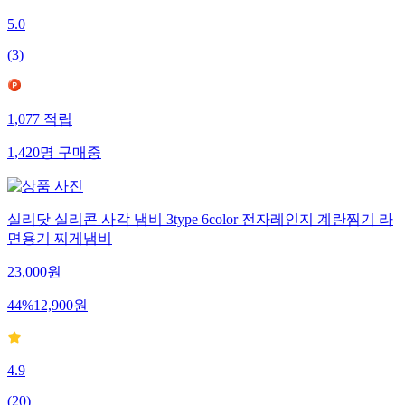
5.0
(
3
)
1,077
적립
1,420
명
구매중
실리닷 실리콘 사각 냄비 3type 6color 전자레인지 계란찜기 라
면용기 찌게냄비
23,000
원
44
%
12,900
원
4.9