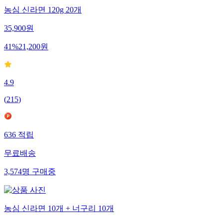
농심 신라면 120g 20개
35,900
원
41
%
21,200
원
4.9
(
215
)
636
적립
무료배송
3,574
명
구매중
농심 신라면 10개 + 너구리 10개