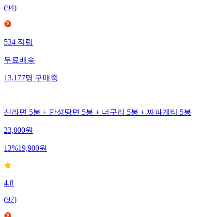
(
94
)
534
적립
무료배송
13,177
명
구매중
신라면 5봉 + 안성탕면 5봉 + 너구리 5봉 + 짜파게티 5봉
23,000
원
13
%
19,900
원
4.8
(
97
)