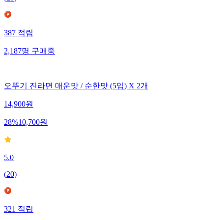
(
20
)
387
적립
2,187
명
구매중
오뚜기 진라면 매운맛 / 순한맛 (5입) X 2개
14,900
원
28
%
10,700
원
5.0
(
20
)
321
적립