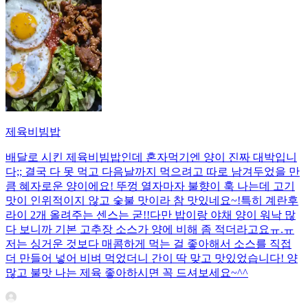
제육비빔밥
배달로 시킨 제육비빔밥인데 혼자먹기엔 양이 진짜 대박입니
다;; 결국 다 못 먹고 다음날까지 먹으려고 따로 남겨두었을 만
큼 혜자로운 양이에요! 뚜껑 열자마자 불향이 훅 나는데 고기
맛이 인위적이지 않고 숯불 맛이라 참 맛있네요~!특히 계란후
라이 2개 올려주는 센스는 굳!! ​다만 밥이랑 야채 양이 워낙 많
다 보니까 기본 고추장 소스가 양에 비해 좀 적더라고요ㅠ.ㅠ
저는 싱거운 것보다 매콤하게 먹는 걸 좋아해서 소스를 직접
더 만들어 넣어 비벼 먹었더니 간이 딱 맞고 맛있었습니다! 양
많고 불맛 나는 제육 좋아하시면 꼭 드셔보세요~^^