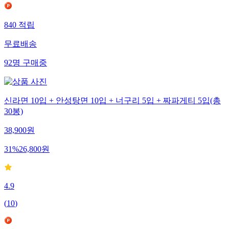
840
적립
무료배송
92
명
구매중
신라면 10입 + 안성탕면 10입 + 너구리 5입 + 짜파게티 5입(총
30봉)
38,900
원
31
%
26,800
원
4.9
(
10
)