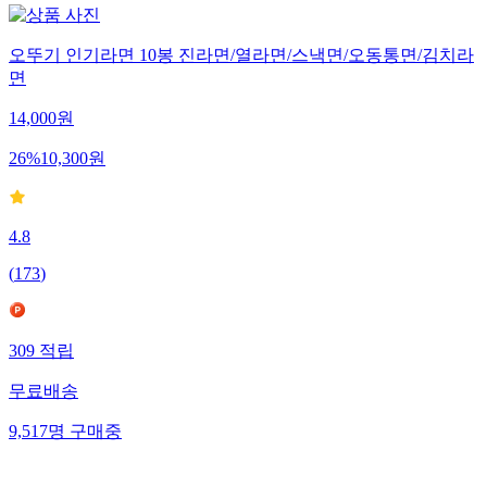
오뚜기 인기라면 10봉 진라면/열라면/스낵면/오동통면/김치라
면
14,000
원
26
%
10,300
원
4.8
(
173
)
309
적립
무료배송
9,517
명
구매중