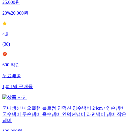
25,000
원
20
%
20,000
원
4.9
(
38
)
600
적립
무료배송
1,051
명
구매중
국내생산 네오플램 블로썸 인덕션 양수냄비 24cm / 양손냄비
국수냄비 두손냄비 육수냄비 인덕션냄비 라면냄비 냄비 작은
냄비