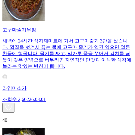
고구마줄기무침
새벽에 24시간 식자재마트에 가서 고구마줄기 3단을 샀습니
다. 껍질을 벗겨서 끓는 물에 고구마 줄기가 약간 익으면 얼른
찬물에 헹굽니다. 물기를 짜고, 밀가루 풀을 쑤어서 김치를 담
듯이 갖은 양념으로 버무리면 자연적인 단맛과 아삭한 식감에
놀라는 맛있는 반찬이 됩니다.
라임미소가
조회수
2,602
26.08.01
40