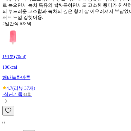
르 녹으면서 녹차 특유의 쌉싸름하면서도 고소한 풍미가 천천히
의 부드러운 고소함과 녹차의 깊은 향이 잘 어우러져서 부담
저트 느낌 강햇어용.
#일반식 #저녁
1인분(70ml)
100kcal
해태
녹차마루
4.7
(리뷰
37
개)
·
식단기록
83회
0