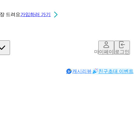
0장
드려요
가입하러 가기
마이페이지
로그인
캐시리뷰
친구초대 이벤트