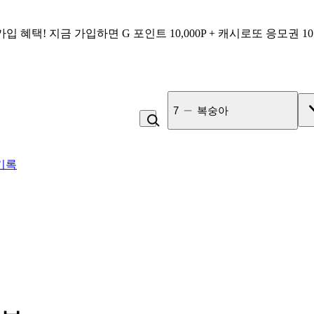
가입 혜택!
지금 가입하면
G 포인트 10,000P + 캐시로또 응모권 1
7
복숭아
기록