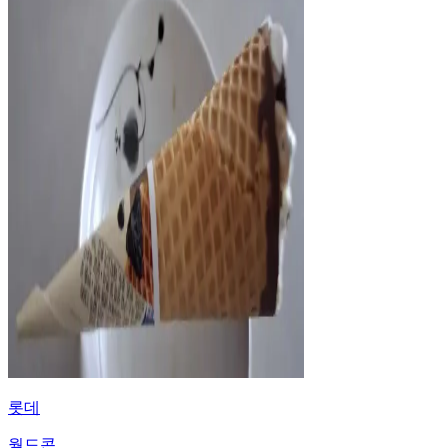
롯데
월드콘