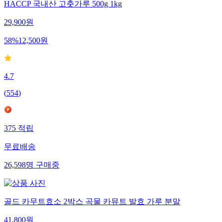
HACCP 국내산 고춧가루 500g 1kg
29,900
원
58
%
12,500
원
4.7
(
554
)
375
적립
무료배송
26,598
명
구매중
골드 카무트효소 2박스 곡물 카뮤트 발효 가루 분말
41,800
원