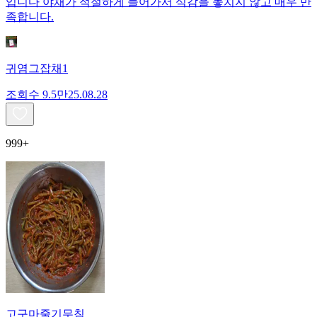
입니다 야채가 적절하게 들어가서 식감을 놓치지 않고 매우 만
족합니다.
귀염그잡채1
조회수
9.5만
25.08.28
999+
고구마줄기무침