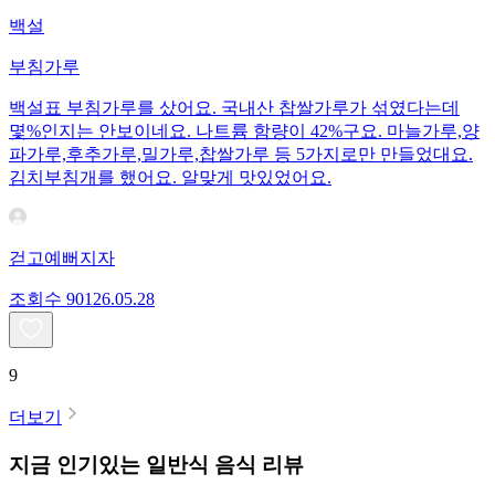
백설
부침가루
백설표 부침가루를 샀어요. 국내산 찹쌀가루가 섞였다는데
몇%인지는 안보이네요. 나트륨 함량이 42%구요. 마늘가루,양
파가루,후추가루,밀가루,찹쌀가루 등 5가지로만 만들었대요.
김치부침개를 했어요. 알맞게 맛있었어요.
걷고예뻐지자
조회수
901
26.05.28
9
더보기
지금 인기있는
일반식
음식 리뷰