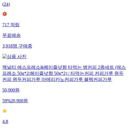
(
24
)
717
적립
무료배송
3,918
명
구매중
맥널티 에스프레소&헤이즐넛향 타먹는 병커피 2종세트 (에스
프레소 50g*2/헤이즐넛향 50g*2) / 타먹는커피 커피가루 원두
커피 원두커피가루 아메리카노커피가루 블랙커피가루
50,900
원
59
%
20,900
원
4.8