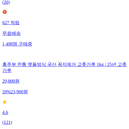
(
20
)
627
적립
무료배송
1,498
명
구매중
홍주부 전통 맷돌방식 국산 꼭지제거 고춧가루 1kg / 25년 고춧
가루
29,800
원
20
%
23,900
원
4.6
(
121
)