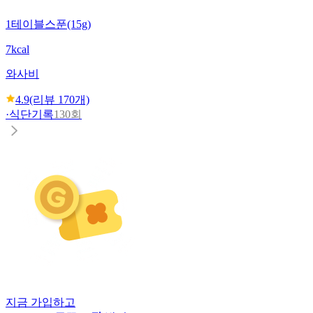
1테이블스푼(15g)
7kcal
와사비
4.9
(리뷰
170
개)
·
식단기록
130회
지금 가입하고