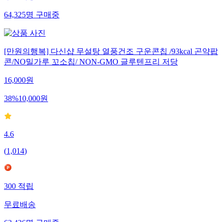
64,325
명
구매중
[만원의행복] 다신샵 무설탕 열풍건조 구운콘칩 /93kcal 곤약팝
콘/NO밀가루 꼬소칩/ NON-GMO 글루텐프리 저당
16,000
원
38
%
10,000
원
4.6
(
1,014
)
300
적립
무료배송