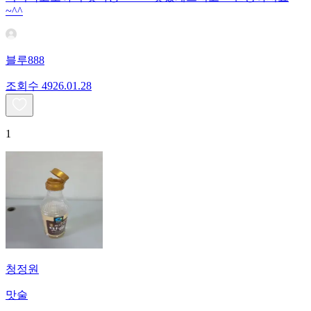
~^^
블루888
조회수
49
26.01.28
1
청정원
맛술