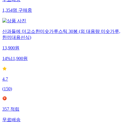
무료배송
1,354
명
구매중
산과들에 더고소한미숫가루스틱 30봉 (외 대용량 미숫가루,
한끼대용선식)
13,900
원
14
%
11,900
원
4.7
(
150
)
357
적립
무료배송