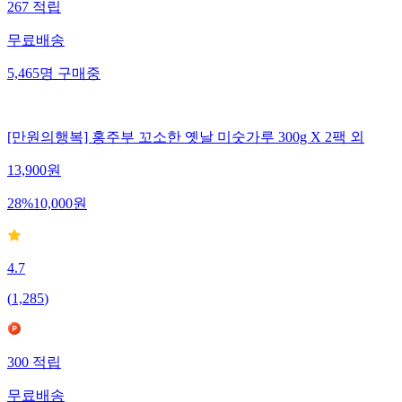
267
적립
무료배송
5,465
명
구매중
[만원의행복] 홍주부 꼬소한 옛날 미숫가루 300g X 2팩 외
13,900
원
28
%
10,000
원
4.7
(
1,285
)
300
적립
무료배송