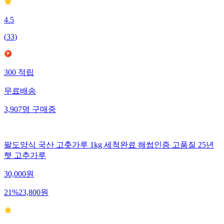
4.5
(
33
)
300
적립
무료배송
3,907
명
구매중
팔도양식 국산 고춧가루 1kg 세척완료 해썹인증 고품질 25년
햇 고추가루
30,000
원
21
%
23,800
원