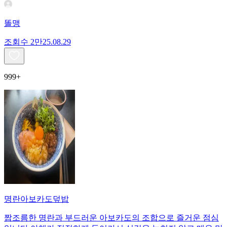
똘맹
조회수
2만
25.08.29
999+
명란아보카도덮밥
짭조름한 명란과 부드러운 아보카도의 조합으로 즐거운 점심