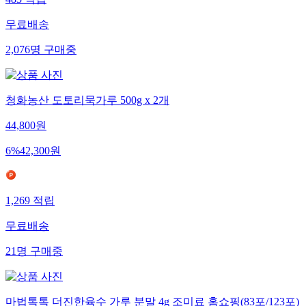
483
적립
무료배송
2,076
명
구매중
청화농산 도토리묵가루 500g x 2개
44,800
원
6
%
42,300
원
1,269
적립
무료배송
21
명
구매중
마법톡톡 더진한육수 가루 분말 4g 조미료 홈쇼핑(83포/123포)