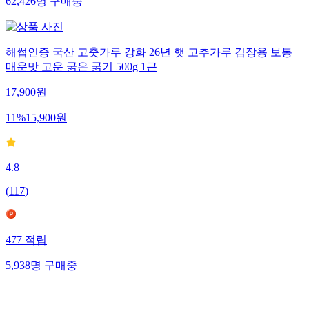
62,426
명
구매중
해썹인증 국산 고춧가루 강화 26년 햇 고추가루 김장용 보통
매운맛 고운 굵은 굵기 500g 1근
17,900
원
11
%
15,900
원
4.8
(
117
)
477
적립
5,938
명
구매중