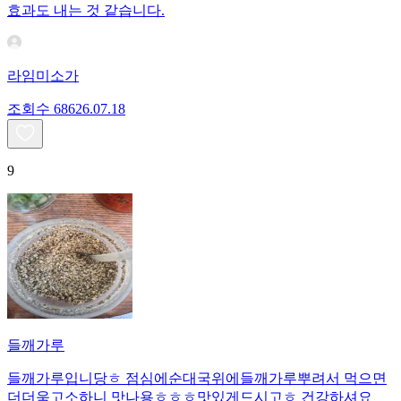
효과도 내는 것 같습니다.
라임미소가
조회수
686
26.07.18
9
들깨가루
들깨가루입니당ㅎ 점심에순대국위에들깨가루뿌려서 먹으면
더더욱고소하니 맛나용ㅎㅎㅎ맛있게드시고ㅎ 건강하셔요