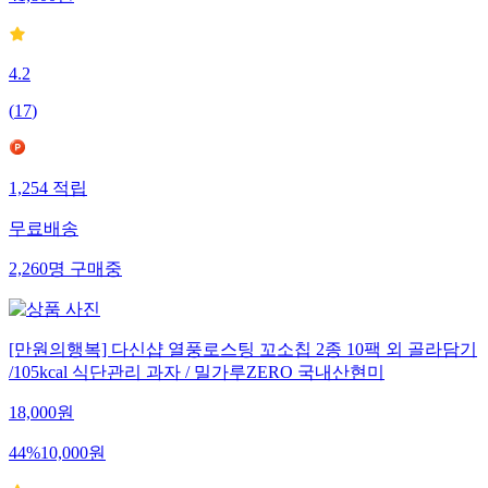
4.2
(
17
)
1,254
적립
무료배송
2,260
명
구매중
[만원의행복] 다신샵 열풍로스팅 꼬소칩 2종 10팩 외 골라담기
/105kcal 식단관리 과자 / 밀가루ZERO 국내산현미
18,000
원
44
%
10,000
원