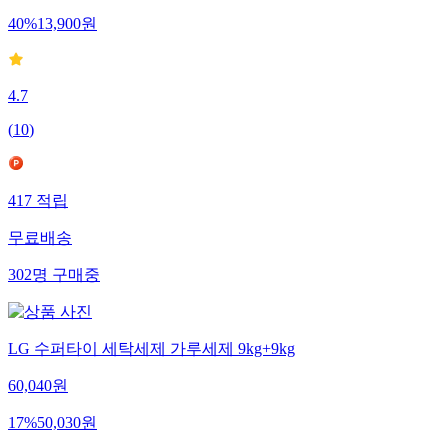
40
%
13,900
원
4.7
(
10
)
417
적립
무료배송
302
명
구매중
LG 수퍼타이 세탁세제 가루세제 9kg+9kg
60,040
원
17
%
50,030
원