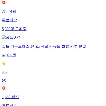
717
적립
무료배송
5,389
명
구매중
골드 카무트효소 3박스 곡물 카뮤트 발효 가루 분말
62,100
원
4.5
(
4
)
1,863
적립