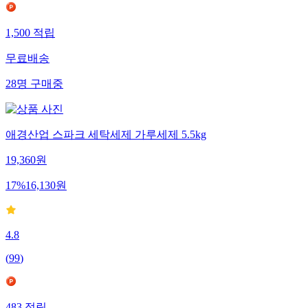
1,500
적립
무료배송
28
명
구매중
애경산업 스파크 세탁세제 가루세제 5.5kg
19,360
원
17
%
16,130
원
4.8
(
99
)