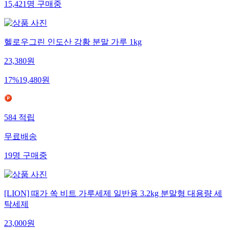
15,421
명
구매중
헬로우그린 인도산 강황 분말 가루 1kg
23,380
원
17
%
19,480
원
584
적립
무료배송
19
명
구매중
[LION] 때가 쏙 비트 가루세제 일반용 3.2kg 분말형 대용량 세
탁세제
23,000
원