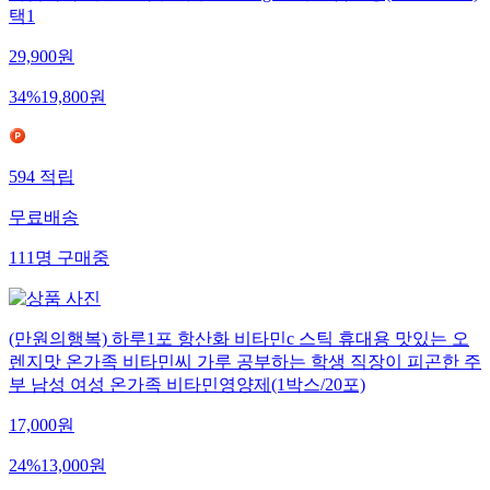
택1
29,900
원
34
%
19,800
원
594
적립
무료배송
111
명
구매중
(만원의행복) 하루1포 항산화 비타민c 스틱 휴대용 맛있는 오
렌지맛 온가족 비타민씨 가루 공부하는 학생 직장이 피곤한 주
부 남성 여성 온가족 비타민영양제(1박스/20포)
17,000
원
24
%
13,000
원