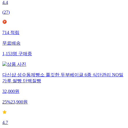
4.4
(
27
)
714
적립
무료배송
1,153
명
구매중
다신샵 성수동제빵소 쫄깃한 두부베이글 6종 식단관리 NO밀
가루 쌀빵 단백질빵
32,000
원
25
%
23,900
원
4.7