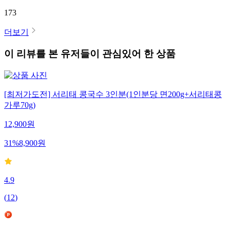
173
더보기
이 리뷰를 본 유저들이 관심있어 한 상품
[최저가도전] 서리태 콩국수 3인분(1인분당 면200g+서리태콩
가루70g)
12,900
원
31
%
8,900
원
4.9
(
12
)