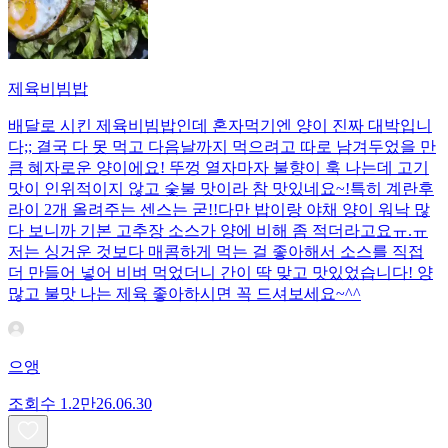
제육비빔밥
배달로 시킨 제육비빔밥인데 혼자먹기엔 양이 진짜 대박입니
다;; 결국 다 못 먹고 다음날까지 먹으려고 따로 남겨두었을 만
큼 혜자로운 양이에요! 뚜껑 열자마자 불향이 훅 나는데 고기
맛이 인위적이지 않고 숯불 맛이라 참 맛있네요~!특히 계란후
라이 2개 올려주는 센스는 굳!! ​다만 밥이랑 야채 양이 워낙 많
다 보니까 기본 고추장 소스가 양에 비해 좀 적더라고요ㅠ.ㅠ
저는 싱거운 것보다 매콤하게 먹는 걸 좋아해서 소스를 직접
더 만들어 넣어 비벼 먹었더니 간이 딱 맞고 맛있었습니다! 양
많고 불맛 나는 제육 좋아하시면 꼭 드셔보세요~^^
으앵
조회수
1.2만
26.06.30