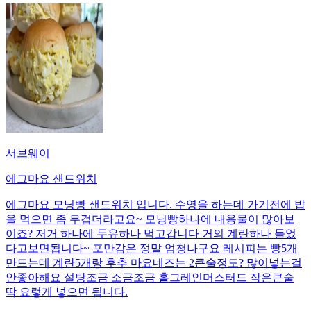
서브웨이
에그마요 샌드위치
에그마요 모닝빵 샌드위치 입니다. 수영을 하는데 가기전에 밥
을 먹으면 좀 무겁더라고요~ 모닝빵하나에 내용물이 많아보
이죠? 저거 하나에 두유하나 먹고갑니다 거의 계란하나 들었
다고보면됩니다~ 포만감은 정말 엄청나구요 레시피는 빵5개
만드는데 계란5개랑 후추 마요네즈는 2큰술정도? 많이넣는걸
안좋아해요 설탕조금 소금조금 홀그레인머스터드 작은큰술
딱 요렇게 넣으면 됩니다.