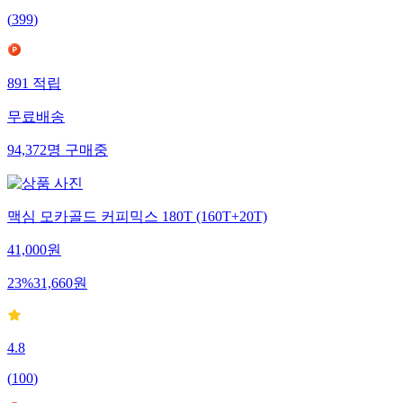
(
399
)
891
적립
무료배송
94,372
명
구매중
맥심 모카골드 커피믹스 180T (160T+20T)
41,000
원
23
%
31,660
원
4.8
(
100
)