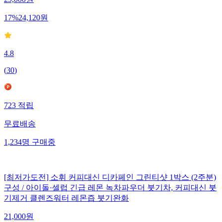
29,000
원
17
%
24,120
원
4.8
(
30
)
723
적립
무료배송
1,234
명
구매중
[최저가도전] 소휘 커피대신 디카페인 그린티샷 1박스 (2주분)
구성 / 아이돌·셀럽 긴급 레몬 녹차파우더 붓기차, 커피대신 붓
기제거 클렌즈워터 레몬즙 붓기완화
21,000
원