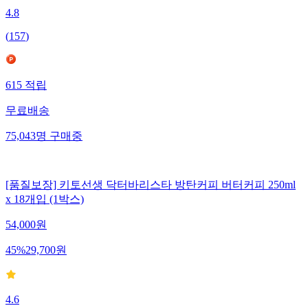
4.8
(
157
)
615
적립
무료배송
75,043
명
구매중
[품질보장] 키토선생 닥터바리스타 방탄커피 버터커피 250ml
x 18개입 (1박스)
54,000
원
45
%
29,700
원
4.6