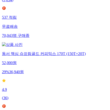
(
1,034
)
537
적립
무료배송
70,043
명
구매중
동서 맥심 슈프림골드 커피믹스 170T (150T+20T)
52,000
원
29
%
36,940
원
4.9
(
36
)