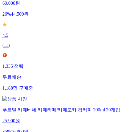
60,000
원
26
%
44,500
원
4.5
(
11
)
1,335
적립
무료배송
1,188
명
구매중
푸르밀 카페베네 카페라떼/카페모카 컵커피 200ml 20개입
25,900
원