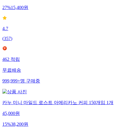
27
%
15,400
원
4.7
(
357
)
462
적립
무료배송
999,999+
명
구매중
카누 미니 마일드 로스트 아메리카노 커피 150개입 1개
45,000
원
15
%
38,200
원