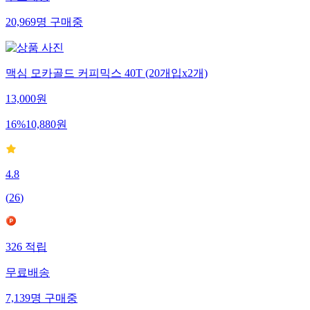
무료배송
20,969
명
구매중
맥심 모카골드 커피믹스 40T (20개입x2개)
13,000
원
16
%
10,880
원
4.8
(
26
)
326
적립
무료배송
7,139
명
구매중