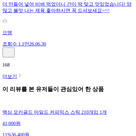
더 만들어 넣어 비벼 먹었더니 간이 딱 맞고 맛있었습니다! 양
많고 불맛 나는 제육 좋아하시면 꼭 드셔보세요~^^
으앵
조회수
1.1만
26.06.30
168
더보기
이 리뷰를 본 유저들이 관심있어 한 상품
맥심 모카골드 마일드 커피믹스 스틱 210개입 1개
41,000
원
11
%
36,400
원