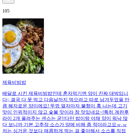
105
제육비빔밥
배달로 시킨 제육비빔밥인데 혼자먹기엔 양이 진짜 대박입니
다;; 결국 다 못 먹고 다음날까지 먹으려고 따로 남겨두었을 만
큼 혜자로운 양이에요! 뚜껑 열자마자 불향이 훅 나는데 고기
맛이 인위적이지 않고 숯불 맛이라 참 맛있네요~!특히 계란후
라이 2개 올려주는 센스는 굳!! ​다만 밥이랑 야채 양이 워낙 많
다 보니까 기본 고추장 소스가 양에 비해 좀 적더라고요ㅠ.ㅠ
저는 싱거운 것보다 매콤하게 먹는 걸 좋아해서 소스를 직접