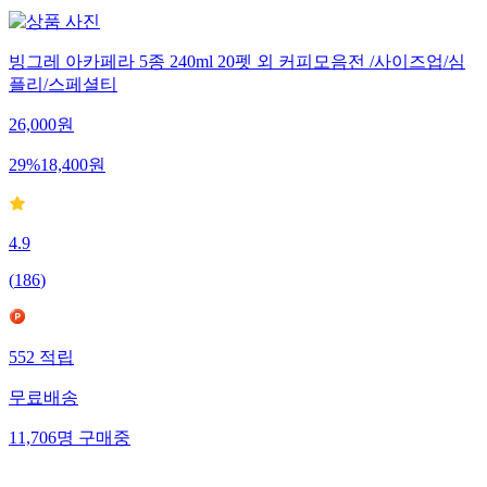
빙그레 아카페라 5종 240ml 20펫 외 커피모음전 /사이즈업/심
플리/스페셜티
26,000
원
29
%
18,400
원
4.9
(
186
)
552
적립
무료배송
11,706
명
구매중