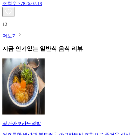
조회수
778
26.07.19
12
더보기
지금 인기있는
일반식
음식 리뷰
명란아보카도덮밥
짭조름한 명란과 부드러운 아보카도의 조합으로 즐거운 점심