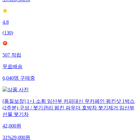
35
%
16,900
원
4.8
(
130
)
507
적립
무료배송
6,040
명
구매중
[품질보장] 1+1 소휘 임산부 커피대신 무카페인 펌킨샷 1박스
(2주분) 구성 / 붓기관리 펌킨 파우더 호박차 붓기제거 임산부
선물 붓기차
42,000
원
31
%
29,000
원