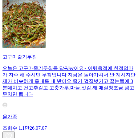
고구마줄기무침
오늘은 고구마줄기무침를 담궈봤어요~ 어렸을적에 친정엄마
가 자주 해 주시던 무침입니다 지금은 돌아가셔서 안 계시지만
제가 비슷하게 훙내를 내 봤어요 줄기 껍질벗기고 끓는물에 3
분데치고 건고추갈고 고춧가루,마늘,젓갈,깨,매실청조금.넘고
무치면 됩니다
울가족
조회수
1.1만
26.07.07