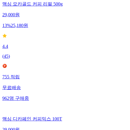
맥심 모카골드 커피 리필 500g
29,000
원
13
%
25,180
원
4.4
(
45
)
755
적립
무료배송
962
명
구매중
맥심 디카페인 커피믹스 100T