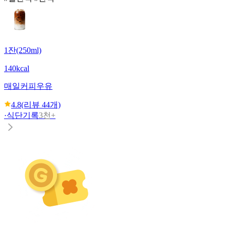
1잔(250ml)
140kcal
매일
커피우유
4.8
(리뷰
44
개)
·
식단기록
3천+