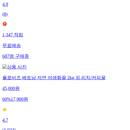
4.9
(
8
)
1,347
적립
무료배송
687
명
구매중
플로비즈 베트남 자연 야생화꿀 2kg 외 리치/커피꿀
45,000
원
60
%
17,900
원
4.7