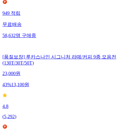
949
적립
무료배송
58,632
명
구매중
[품질보장] 루카스나인 시그니처 라떼/커피 9종 모음전
(130T/30T/50T)
23,000
원
43
%
13,100
원
4.8
(
5,292
)