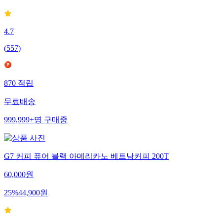
4.7
(
557
)
870
적립
무료배송
999,999+
명
구매중
G7 커피 퓨어 블랙 아메리카노 베트남커피 200T
60,000
원
25
%
44,900
원