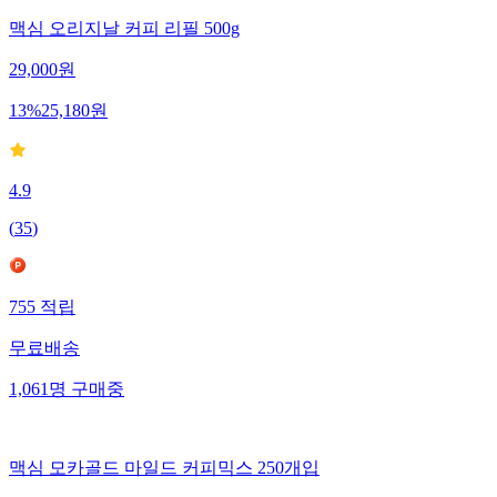
맥심 오리지날 커피 리필 500g
29,000
원
13
%
25,180
원
4.9
(
35
)
755
적립
무료배송
1,061
명
구매중
맥심 모카골드 마일드 커피믹스 250개입