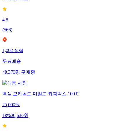
4.8
(
566
)
1,092
적립
무료배송
48,370
명
구매중
맥심 모카골드 마일드 커피믹스 100T
25,000
원
18
%
20,530
원