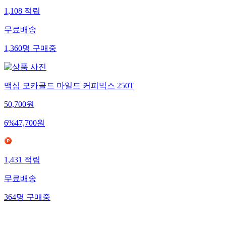
1,108
적립
무료배송
1,360
명
구매중
맥심 모카골드 마일드 커피믹스 250T
50,700
원
6
%
47,700
원
1,431
적립
무료배송
364
명
구매중