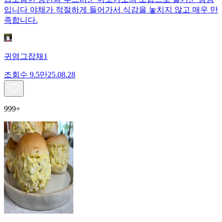
입니다 야채가 적절하게 들어가서 식감을 놓치지 않고 매우 만
족합니다.
귀염그잡채1
조회수
9.5만
25.08.28
999+