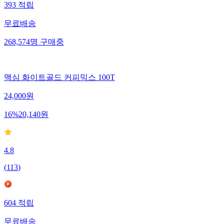
393
적립
무료배송
268,574
명
구매중
맥심 화이트골드 커피믹스 100T
24,000
원
16
%
20,140
원
4.8
(
113
)
604
적립