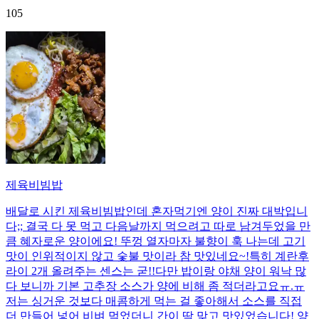
105
제육비빔밥
배달로 시킨 제육비빔밥인데 혼자먹기엔 양이 진짜 대박입니
다;; 결국 다 못 먹고 다음날까지 먹으려고 따로 남겨두었을 만
큼 혜자로운 양이에요! 뚜껑 열자마자 불향이 훅 나는데 고기
맛이 인위적이지 않고 숯불 맛이라 참 맛있네요~!특히 계란후
라이 2개 올려주는 센스는 굳!! ​다만 밥이랑 야채 양이 워낙 많
다 보니까 기본 고추장 소스가 양에 비해 좀 적더라고요ㅠ.ㅠ
저는 싱거운 것보다 매콤하게 먹는 걸 좋아해서 소스를 직접
더 만들어 넣어 비벼 먹었더니 간이 딱 맞고 맛있었습니다! 양