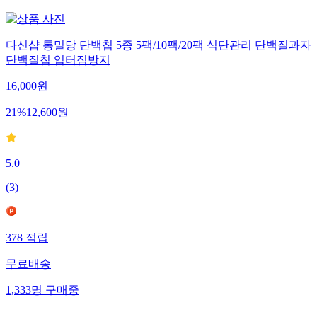
18,730
명
구매중
다신샵 통밀당 단백칩 5종 5팩/10팩/20팩 식단관리 단백질과자
단백질칩 입터짐방지
16,000
원
21
%
12,600
원
5.0
(
3
)
378
적립
무료배송
1,333
명
구매중