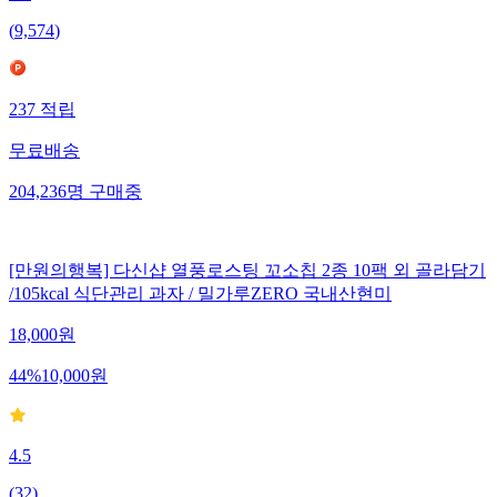
(
9,574
)
237
적립
무료배송
204,236
명
구매중
[만원의행복] 다신샵 열풍로스팅 꼬소칩 2종 10팩 외 골라담기
/105kcal 식단관리 과자 / 밀가루ZERO 국내산현미
18,000
원
44
%
10,000
원
4.5
(
32
)