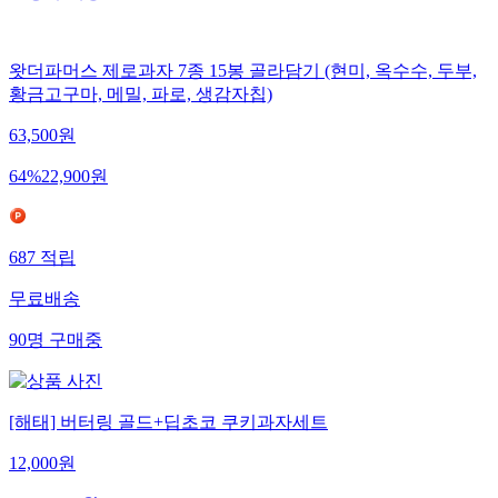
왓더파머스 제로과자 7종 15봉 골라담기 (현미, 옥수수, 두부,
황금고구마, 메밀, 파로, 생감자칩)
63,500
원
64
%
22,900
원
687
적립
무료배송
90
명
구매중
[해태] 버터링 골드+딥초코 쿠키과자세트
12,000
원