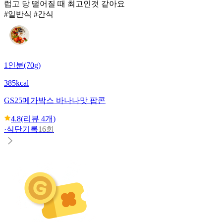
럽고 당 떨어질 때 최고인것 같아요
#일반식 #간식
1인분(70g)
385kcal
GS25
메가박스 바나나맛 팝콘
4.8
(리뷰
4
개)
·
식단기록
16회