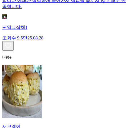
입니다 야채가 적절하게 들어가서 식감을 놓치지 않고 매우 만
족합니다.
귀염그잡채1
조회수
9.5만
25.08.28
999+
서브웨이