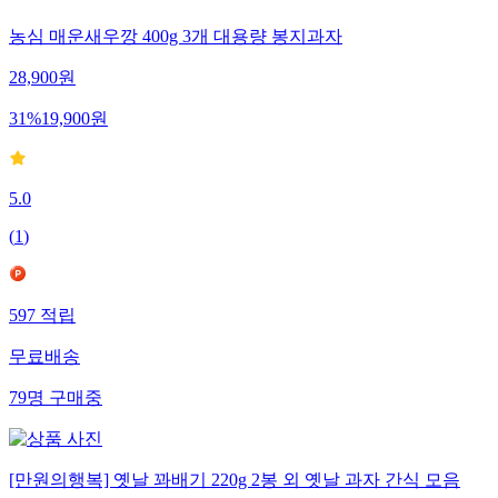
농심 매운새우깡 400g 3개 대용량 봉지과자
28,900
원
31
%
19,900
원
5.0
(
1
)
597
적립
무료배송
79
명
구매중
[만원의행복] 옛날 꽈배기 220g 2봉 외 옛날 과자 간식 모음