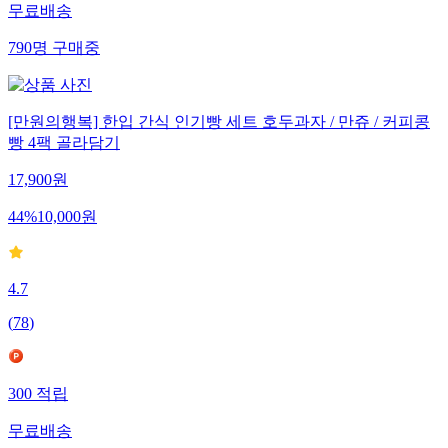
무료배송
790
명
구매중
[만원의행복] 한입 간식 인기빵 세트 호두과자 / 만쥬 / 커피콩
빵 4팩 골라담기
17,900
원
44
%
10,000
원
4.7
(
78
)
300
적립
무료배송