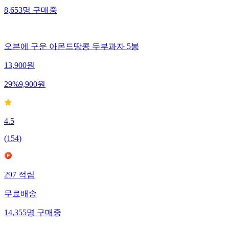
8,653
명
구매중
오븐에 구운 아몬드땅콩 두부과자 5봉
13,900
원
29
%
9,900
원
4.5
(
154
)
297
적립
무료배송
14,355
명
구매중