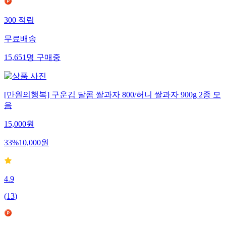
300
적립
무료배송
15,651
명
구매중
[만원의행복] 구운김 달콤 쌀과자 800/허니 쌀과자 900g 2종 모
음
15,000
원
33
%
10,000
원
4.9
(
13
)