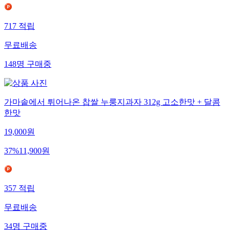
717
적립
무료배송
148
명
구매중
가마솥에서 튀어나온 찹쌀 누룽지과자 312g 고소한맛 + 달콤
한맛
19,000
원
37
%
11,900
원
357
적립
무료배송
34
명
구매중