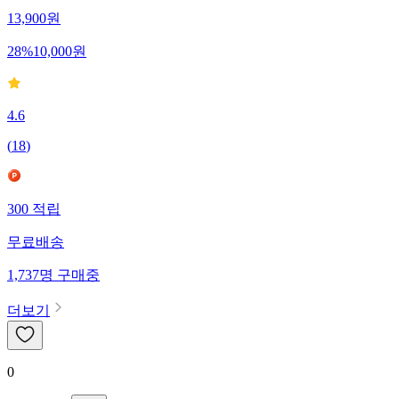
13,900
원
28
%
10,000
원
4.6
(
18
)
300
적립
무료배송
1,737
명
구매중
더보기
0