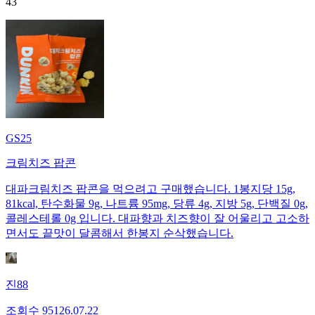
43
GS25
크림치즈 팝콘
대파크림치즈 팝콘을 먹으려고 구매했습니다. 1봉지당 15g,
81kcal, 탄수화물 9g, 나트륨 95mg, 당류 4g, 지방 5g, 단백질 0g,
콜레스테롤 0g 입니다. 대파향과 치즈향이 잘 어울리고 고소하
면서도 끝맛이 달콤해서 한봉지 순삭했습니다.
진88
조회수
951
26.07.22