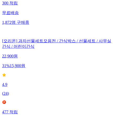
300
적립
무료배송
1,872
명
구매중
[오리온] 과자선물세트모음전 / 간식박스 / 선물세트 / 사무실
간식 / 어린이간식
22,900
원
31
%
15,900
원
4.9
(
24
)
477
적립