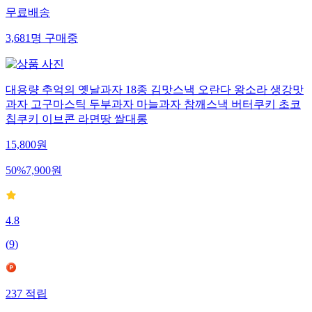
무료배송
3,681
명
구매중
대용량 추억의 옛날과자 18종 김맛스낵 오란다 왕소라 생강맛
과자 고구마스틱 두부과자 마늘과자 참깨스낵 버터쿠키 초코
칩쿠키 이브콘 라면땅 쌀대롱
15,800
원
50
%
7,900
원
4.8
(
9
)
237
적립