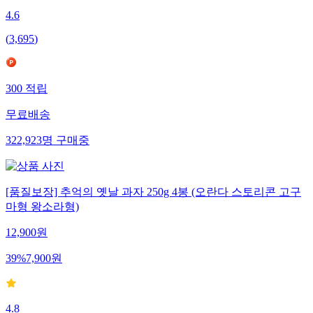
4.6
(
3,695
)
300
적립
무료배송
322,923
명
구매중
[품질보장] 추억의 옛날 과자 250g 4봉 (오란다 스토리콘 고구
마형 왕소라형)
12,900
원
39
%
7,900
원
4.8