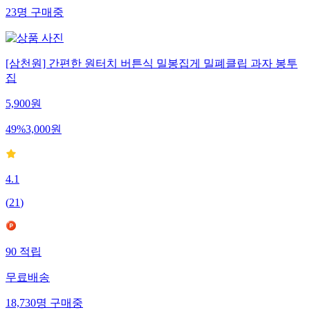
23
명
구매중
[삼천원] 간편한 원터치 버튼식 밀봉집게 밀폐클립 과자 봉투
집
5,900
원
49
%
3,000
원
4.1
(
21
)
90
적립
무료배송