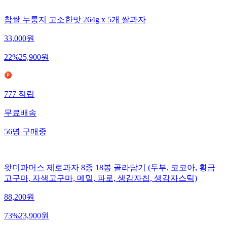
찹쌀 누룽지 고소한맛 264g x 5개 쌀과자
33,000
원
22
%
25,900
원
777
적립
무료배송
56
명
구매중
왓더파머스 제로과자 8종 18봉 골라담기 (두부, 코코아, 황금
고구마, 자색고구마, 메밀, 파로, 생감자칩, 생감자스틱)
88,200
원
73
%
23,900
원