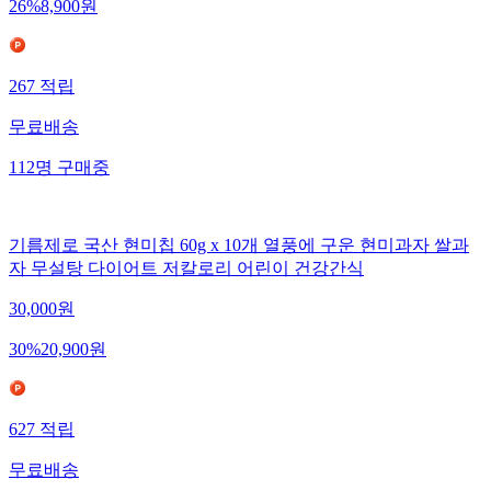
26
%
8,900
원
267
적립
무료배송
112
명
구매중
기름제로 국산 현미칩 60g x 10개 열풍에 구운 현미과자 쌀과
자 무설탕 다이어트 저칼로리 어린이 건강간식
30,000
원
30
%
20,900
원
627
적립
무료배송