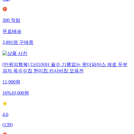
300
적립
무료배송
3,891
명
구매중
[만원의행복] 다이어터 필수 기름없는 왓더파머스 제로 두부
과자 옥수수칩 현미칩 카사바칩 모음전
11,900
원
16
%
10,000
원
4.6
(
139
)