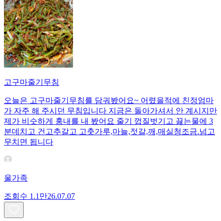
고구마줄기무침
오늘은 고구마줄기무침를 담궈봤어요~ 어렸을적에 친정엄마
가 자주 해 주시던 무침입니다 지금은 돌아가셔서 안 계시지만
제가 비슷하게 훙내를 내 봤어요 줄기 껍질벗기고 끓는물에 3
분데치고 건고추갈고 고춧가루,마늘,젓갈,깨,매실청조금.넘고
무치면 됩니다
울가족
조회수
1.1만
26.07.07