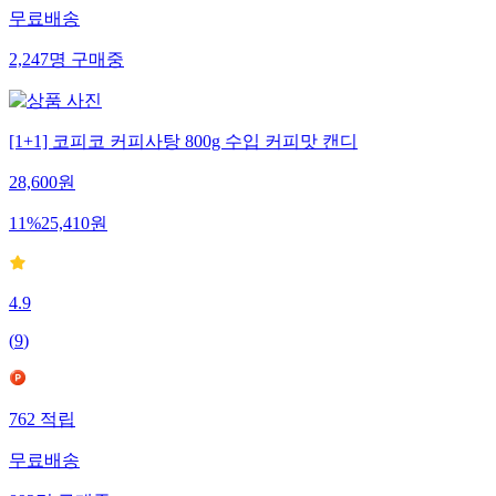
무료배송
2,247
명
구매중
[1+1] 코피코 커피사탕 800g 수입 커피맛 캔디
28,600
원
11
%
25,410
원
4.9
(
9
)
762
적립
무료배송