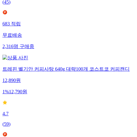
(
45
)
683
적립
무료배송
2,316
명
구매중
트레핀 벨기안 커피사탕 640g 대략100개 코스트코 커피캔디
12,890
원
1
%
12,790
원
4.7
(
59
)