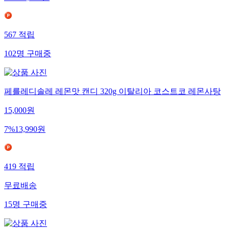
21
%
18,900
원
567
적립
102
명
구매중
페를레디솔레 레몬맛 캔디 320g 이탈리아 코스트코 레몬사탕
15,000
원
7
%
13,990
원
419
적립
무료배송
15
명
구매중