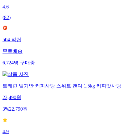
4.6
(
82
)
504
적립
무료배송
6,724
명
구매중
트레핀 벨기안 커피사탕 스위트 캔디 1.5kg 커피맛사탕
23,490
원
3
%
22,790
원
4.9