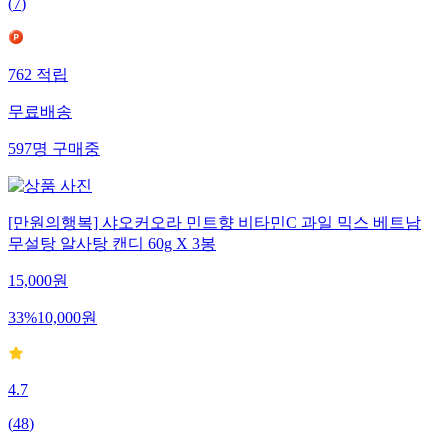
(
7
)
762
적립
무료배송
597
명
구매중
[만원의행복] 샤오커오라 민트향 비타민C 과일 믹스 베트남
무설탕 알사탕 캔디 60g X 3봉
15,000
원
33
%
10,000
원
4.7
(
48
)