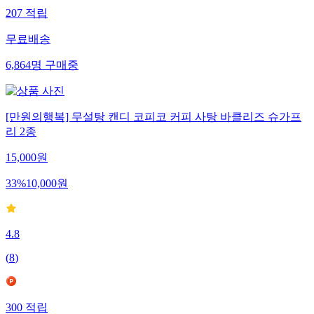
207
적립
무료배송
6,864
명
구매중
[만원의행복] 무설탕 캔디 코피코 커피 사탕 바클리즈 슈가프
리 2종
15,000
원
33
%
10,000
원
4.8
(
8
)
300
적립