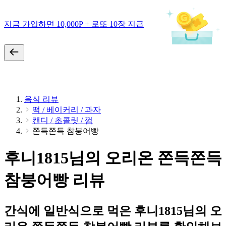
지금 가입하면 10,000P + 로또 10장 지급
음식 리뷰
떡 / 베이커리 / 과자
캔디 / 초콜릿 / 껌
쫀득쫀득 참붕어빵
후니1815님의 오리온 쫀득쫀득
참붕어빵 리뷰
간식에 일반식으로 먹은 후니1815님의 오