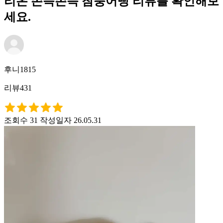
리온 쫀득쫀득 참붕어빵 리뷰를 확인해보
세요.
후니1815
리뷰431
조회수 31
작성일자 26.05.31