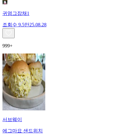
귀염그잡채1
조회수
9.5만
25.08.28
999+
서브웨이
에그마요 샌드위치