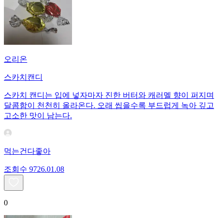
오리온
스카치캔디
스카치 캔디는 입에 넣자마자 진한 버터와 캐러멜 향이 퍼지며
달콤함이 천천히 올라온다. 오래 씹을수록 부드럽게 녹아 깊고
고소한 맛이 남는다.
먹는건다좋아
조회수
97
26.01.08
0