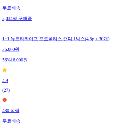
무료배송
2,034
명
구매중
1+1 뉴트라라이프 프로폴리스 캔디 1박스(4.5g x 30개)
36,000
원
56
%
16,000
원
4.9
(
27
)
480
적립
무료배송