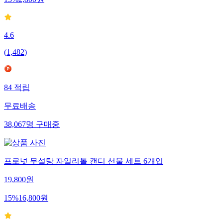
13
%
2,800
원
4.6
(
1,482
)
84
적립
무료배송
38,067
명
구매중
프로넛 무설탕 자일리톨 캔디 선물 세트 6개입
19,800
원
15
%
16,800
원