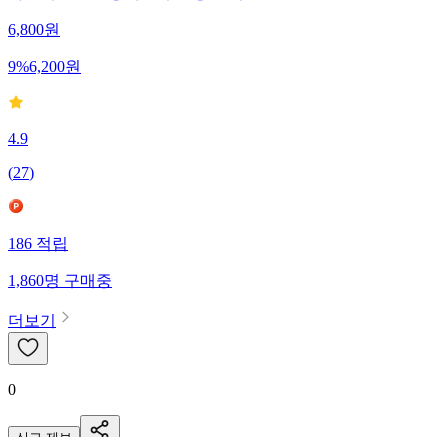
6,800
원
9
%
6,200
원
4.9
(
27
)
186
적립
1,860
명
구매중
더보기
0
신고·제보