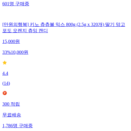
601
명
구매중
[만원의행복] 키노 츄츄볼 믹스 800g (2.5g x 320개) 딸기 망고
포도 오렌지 츄잉 캔디
15,000
원
33
%
10,000
원
4.4
(
14
)
300
적립
무료배송
1,786
명
구매중