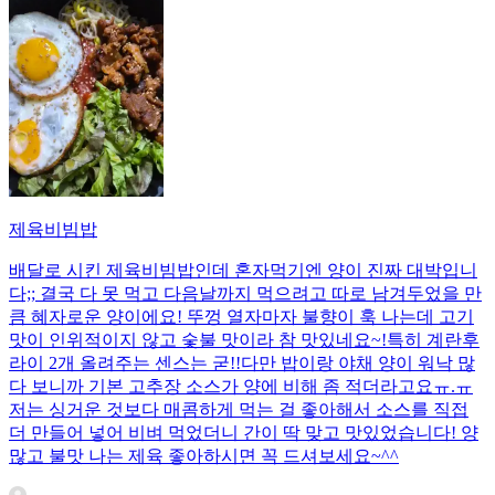
제육비빔밥
배달로 시킨 제육비빔밥인데 혼자먹기엔 양이 진짜 대박입니
다;; 결국 다 못 먹고 다음날까지 먹으려고 따로 남겨두었을 만
큼 혜자로운 양이에요! 뚜껑 열자마자 불향이 훅 나는데 고기
맛이 인위적이지 않고 숯불 맛이라 참 맛있네요~!특히 계란후
라이 2개 올려주는 센스는 굳!! ​다만 밥이랑 야채 양이 워낙 많
다 보니까 기본 고추장 소스가 양에 비해 좀 적더라고요ㅠ.ㅠ
저는 싱거운 것보다 매콤하게 먹는 걸 좋아해서 소스를 직접
더 만들어 넣어 비벼 먹었더니 간이 딱 맞고 맛있었습니다! 양
많고 불맛 나는 제육 좋아하시면 꼭 드셔보세요~^^