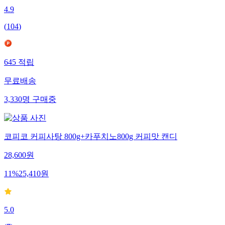
4.9
(
104
)
645
적립
무료배송
3,330
명
구매중
코피코 커피사탕 800g+카푸치노800g 커피맛 캔디
28,600
원
11
%
25,410
원
5.0