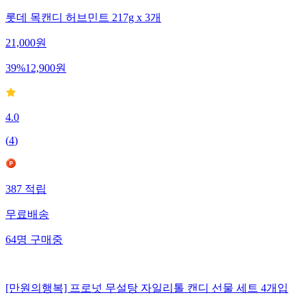
롯데 목캔디 허브민트 217g x 3개
21,000
원
39
%
12,900
원
4.0
(
4
)
387
적립
무료배송
64
명
구매중
[만원의행복] 프로넛 무설탕 자일리톨 캔디 선물 세트 4개입