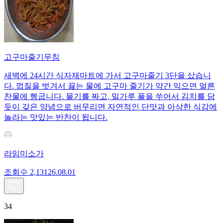
고구마줄기무침
새벽에 24시간 식자재마트에 가서 고구마줄기 3단을 샀습니
다. 껍질을 벗겨서 끓는 물에 고구마 줄기가 약간 익으면 얼른
찬물에 헹굽니다. 물기를 짜고, 밀가루 풀을 쑤어서 김치를 담
듯이 갖은 양념으로 버무리면 자연적인 단맛과 아삭한 식감에
놀라는 맛있는 반찬이 됩니다.
라임미소가
조회수
2,131
26.08.01
34