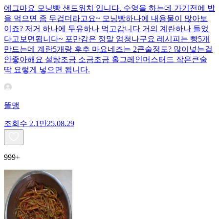
에그마요 모닝빵 샌드위치 입니다. 수영을 하는데 가기전에 밥
을 먹으면 좀 무겁더라고요~ 모닝빵하나에 내용물이 많아보
이죠? 저거 하나에 두유하나 먹고갑니다 거의 계란하나 들었
다고보면됩니다~ 포만감은 정말 엄청나구요 레시피는 빵5개
만드는데 계란5개랑 후추 마요네즈는 2큰술정도? 많이넣는걸
안좋아해요 설탕조금 소금조금 홀그레인머스터드 작은큰술
딱 요렇게 넣으면 됩니다.
똘맹
조회수
2.1만
25.08.29
999+