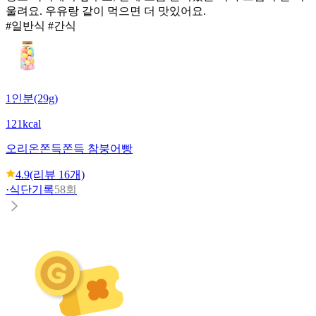
울려요. 우유랑 같이 먹으면 더 맛있어요.
#일반식 #간식
1인분(29g)
121kcal
오리온
쫀득쫀득 참붕어빵
4.9
(리뷰
16
개)
·
식단기록
58회