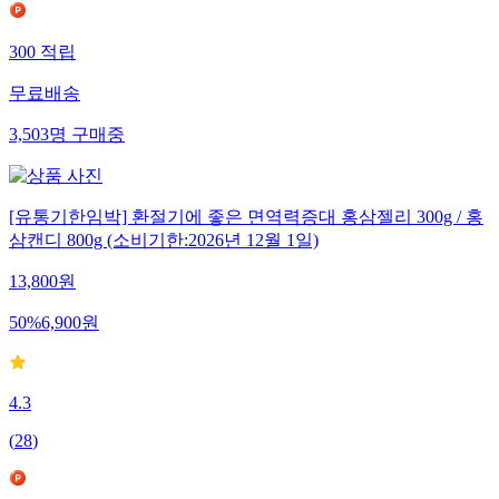
300
적립
무료배송
3,503
명
구매중
[유통기한임박] 환절기에 좋은 면역력증대 홍삼젤리 300g / 홍
삼캔디 800g (소비기한:2026년 12월 1일)
13,800
원
50
%
6,900
원
4.3
(
28
)