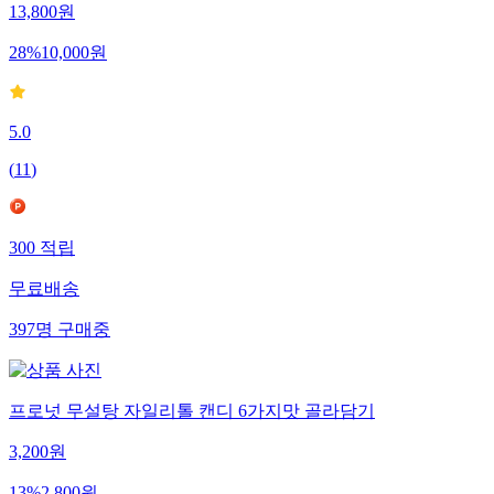
13,800
원
28
%
10,000
원
5.0
(
11
)
300
적립
무료배송
397
명
구매중
프로넛 무설탕 자일리톨 캔디 6가지맛 골라담기
3,200
원