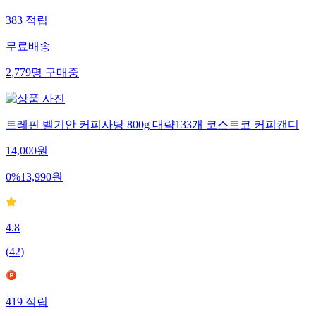
383
적립
무료배송
2,779
명
구매중
트레핀 벨기안 커피사탕 800g 대략133개 코스트코 커피캔디
14,000
원
0
%
13,990
원
4.8
(
42
)
419
적립