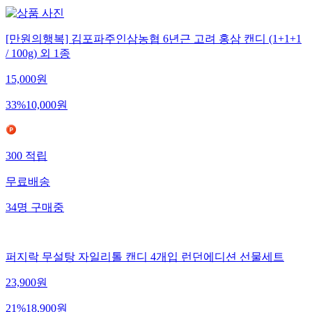
[만원의행복] 김포파주인삼농협 6년근 고려 홍삼 캔디 (1+1+1
/ 100g) 외 1종
15,000
원
33
%
10,000
원
300
적립
무료배송
34
명
구매중
퍼지락 무설탕 자일리톨 캔디 4개입 런던에디션 선물세트
23,900
원