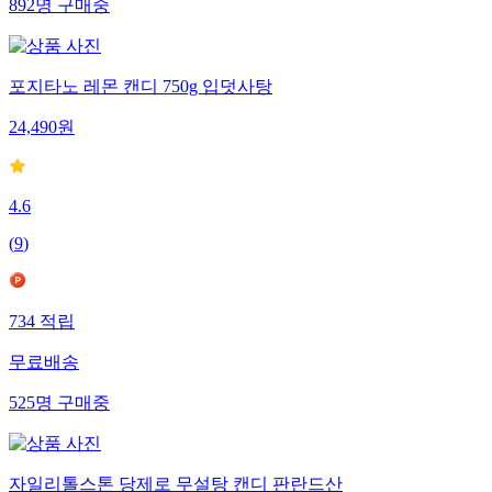
892
명
구매중
포지타노 레몬 캔디 750g 입덧사탕
24,490
원
4.6
(
9
)
734
적립
무료배송
525
명
구매중
자일리톨스톤 당제로 무설탕 캔디 판란드산