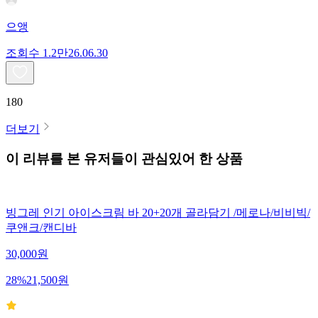
으앵
조회수
1.2만
26.06.30
180
더보기
이 리뷰를 본 유저들이 관심있어 한 상품
빙그레 인기 아이스크림 바 20+20개 골라담기 /메로나/비비빅/
쿠앤크/캔디바
30,000
원
28
%
21,500
원