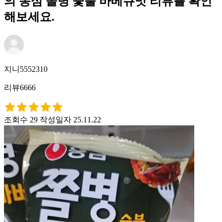
의 농심 쫄병 숯불 바베큐맛 리뷰를 확인
해보세요.
지니5552310
리뷰6666
조회수 29
작성일자 25.11.22