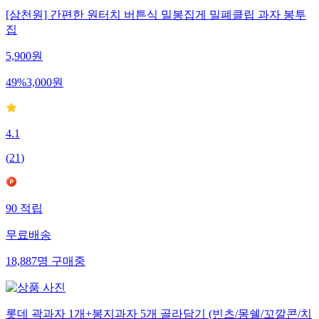
[삼천원] 간편한 원터치 버튼식 밀봉집게 밀폐클립 과자 봉투
집
5,900
원
49
%
3,000
원
4.1
(
21
)
90
적립
무료배송
18,887
명
구매중
롯데 곽과자 1개+봉지과자 5개 골라담기 (빈츠/몽쉘/꼬깔콘/치