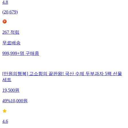
4.8
(
20,679
)
267
적립
무료배송
999,999+
명
구매중
[만원의행복] 고소함의 끝판왕! 국산 수제 두부과자 5팩 선물
세트
19,500
원
49
%
10,000
원
4.6