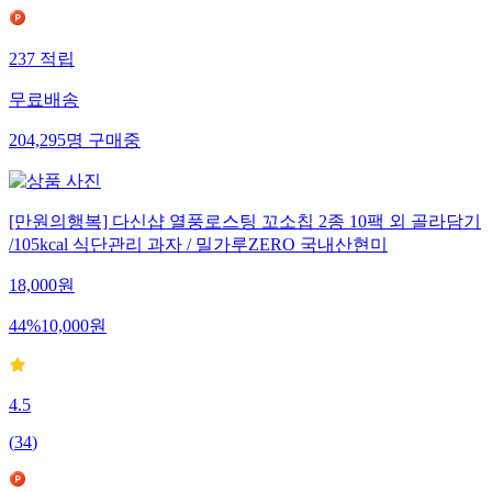
237
적립
무료배송
204,295
명
구매중
[만원의행복] 다신샵 열풍로스팅 꼬소칩 2종 10팩 외 골라담기
/105kcal 식단관리 과자 / 밀가루ZERO 국내산현미
18,000
원
44
%
10,000
원
4.5
(
34
)