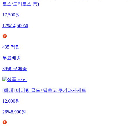
토스/도리토스 등)
17,500
원
17
%
14,500
원
435
적립
무료배송
39
명
구매중
[해태] 버터링 골드+딥초코 쿠키과자세트
12,000
원
26
%
8,900
원