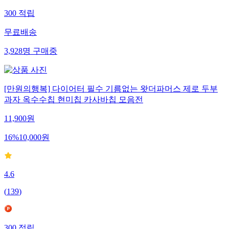
300
적립
무료배송
3,928
명
구매중
[만원의행복] 다이어터 필수 기름없는 왓더파머스 제로 두부
과자 옥수수칩 현미칩 카사바칩 모음전
11,900
원
16
%
10,000
원
4.6
(
139
)