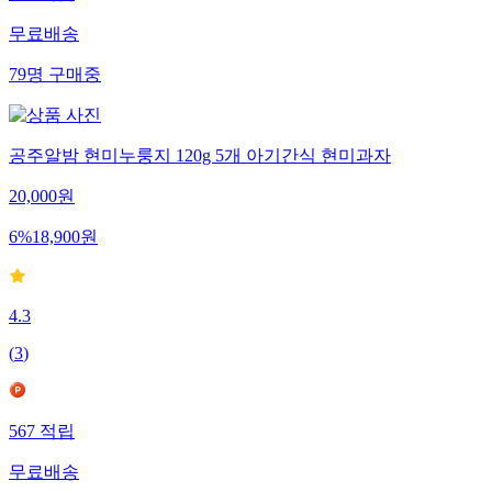
무료배송
79
명
구매중
공주알밤 현미누룽지 120g 5개 아기간식 현미과자
20,000
원
6
%
18,900
원
4.3
(
3
)
567
적립
무료배송