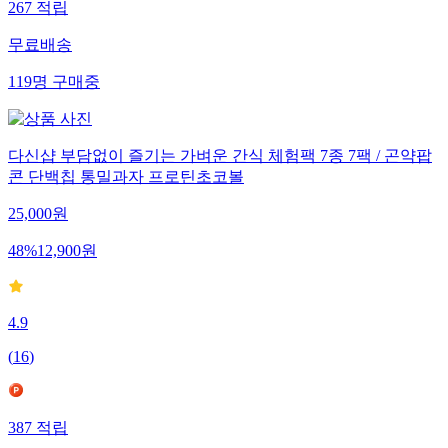
267
적립
무료배송
119
명
구매중
다신샵 부담없이 즐기는 가벼운 간식 체험팩 7종 7팩 / 곤약팝
콘 단백칩 통밀과자 프로틴초코볼
25,000
원
48
%
12,900
원
4.9
(
16
)
387
적립