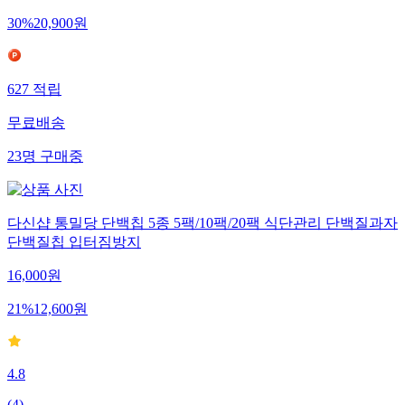
30
%
20,900
원
627
적립
무료배송
23
명
구매중
다신샵 통밀당 단백칩 5종 5팩/10팩/20팩 식단관리 단백질과자
단백질칩 입터짐방지
16,000
원
21
%
12,600
원
4.8