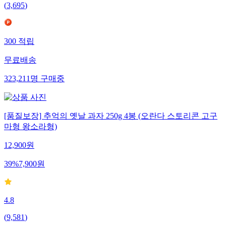
(
3,695
)
300
적립
무료배송
323,211
명
구매중
[품질보장] 추억의 옛날 과자 250g 4봉 (오란다 스토리콘 고구
마형 왕소라형)
12,900
원
39
%
7,900
원
4.8
(
9,581
)