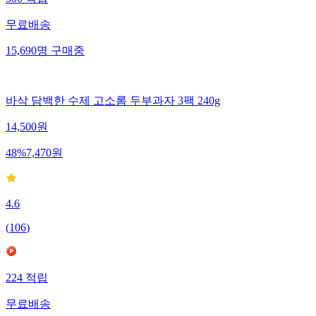
300
적립
무료배송
15,690
명
구매중
바삭 담백한 수제 고소롬 두부과자 3팩 240g
14,500
원
48
%
7,470
원
4.6
(
106
)
224
적립
무료배송