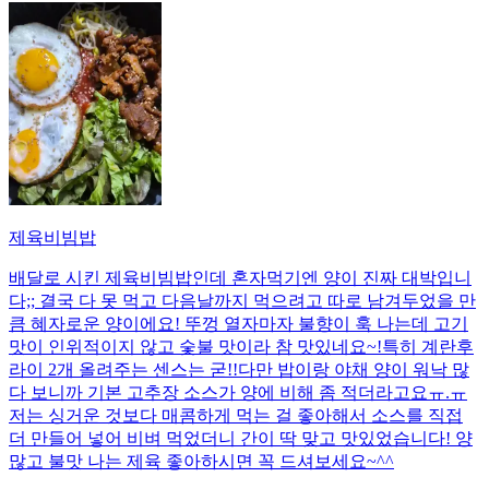
제육비빔밥
배달로 시킨 제육비빔밥인데 혼자먹기엔 양이 진짜 대박입니
다;; 결국 다 못 먹고 다음날까지 먹으려고 따로 남겨두었을 만
큼 혜자로운 양이에요! 뚜껑 열자마자 불향이 훅 나는데 고기
맛이 인위적이지 않고 숯불 맛이라 참 맛있네요~!특히 계란후
라이 2개 올려주는 센스는 굳!! ​다만 밥이랑 야채 양이 워낙 많
다 보니까 기본 고추장 소스가 양에 비해 좀 적더라고요ㅠ.ㅠ
저는 싱거운 것보다 매콤하게 먹는 걸 좋아해서 소스를 직접
더 만들어 넣어 비벼 먹었더니 간이 딱 맞고 맛있었습니다! 양
많고 불맛 나는 제육 좋아하시면 꼭 드셔보세요~^^