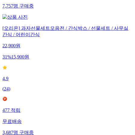
7,757
명
구매중
[오리온] 과자선물세트모음전 / 간식박스 / 선물세트 / 사무실
간식 / 어린이간식
22,900
원
31
%
15,900
원
4.9
(
24
)
477
적립
무료배송
3,687
명
구매중