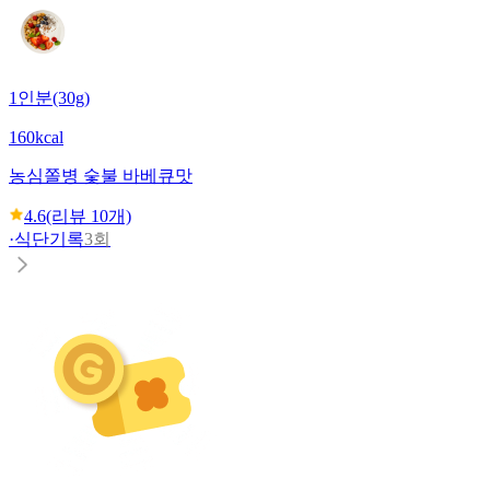
1인분(30g)
160kcal
농심
쫄병 숯불 바베큐맛
4.6
(리뷰
10
개)
·
식단기록
3회