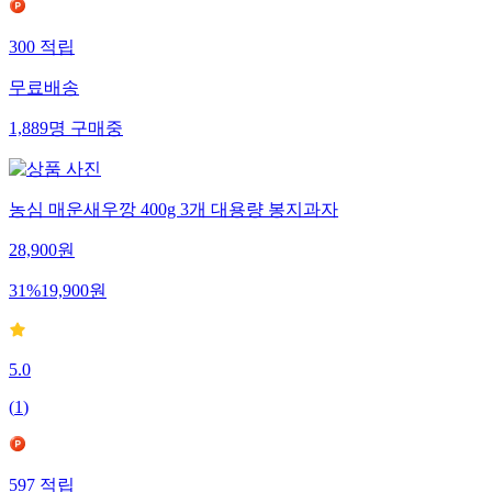
300
적립
무료배송
1,889
명
구매중
농심 매운새우깡 400g 3개 대용량 봉지과자
28,900
원
31
%
19,900
원
5.0
(
1
)
597
적립