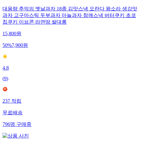
대용량 추억의 옛날과자 18종 김맛스낵 오란다 왕소라 생강맛
과자 고구마스틱 두부과자 마늘과자 참깨스낵 버터쿠키 초코
칩쿠키 이브콘 라면땅 쌀대롱
15,800
원
50
%
7,900
원
4.8
(
9
)
237
적립
무료배송
796
명
구매중