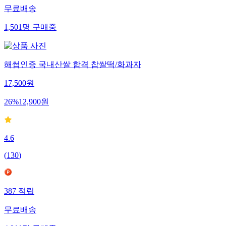
무료배송
1,501
명
구매중
해썹인증 국내산쌀 합격 찹쌀떡/화과자
17,500
원
26
%
12,900
원
4.6
(
130
)
387
적립
무료배송