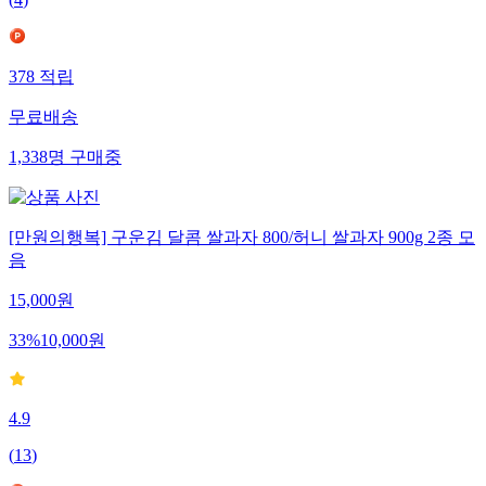
(
4
)
378
적립
무료배송
1,338
명
구매중
[만원의행복] 구운김 달콤 쌀과자 800/허니 쌀과자 900g 2종 모
음
15,000
원
33
%
10,000
원
4.9
(
13
)