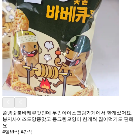
쫄병숯불바케큐맛인데 무인아이스크림가게에서 한개샀어요.
봉지사이즈도앙증맞고 동그란모양이 한개씩 집어먹기도 편해
요
#일반식 #간식