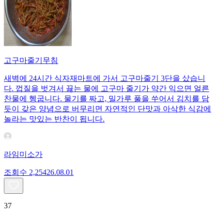
고구마줄기무침
새벽에 24시간 식자재마트에 가서 고구마줄기 3단을 샀습니
다. 껍질을 벗겨서 끓는 물에 고구마 줄기가 약간 익으면 얼른
찬물에 헹굽니다. 물기를 짜고, 밀가루 풀을 쑤어서 김치를 담
듯이 갖은 양념으로 버무리면 자연적인 단맛과 아삭한 식감에
놀라는 맛있는 반찬이 됩니다.
라임미소가
조회수
2,254
26.08.01
37