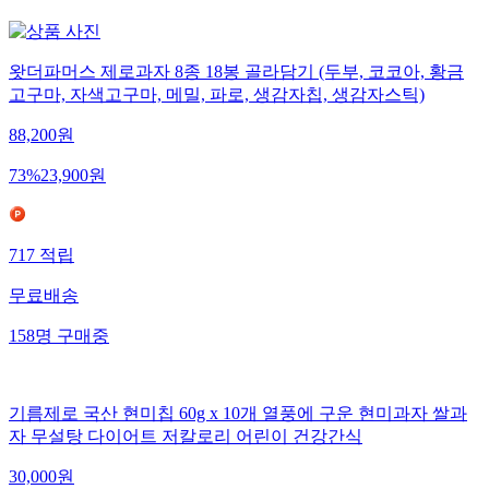
왓더파머스 제로과자 8종 18봉 골라담기 (두부, 코코아, 황금
고구마, 자색고구마, 메밀, 파로, 생감자칩, 생감자스틱)
88,200
원
73
%
23,900
원
717
적립
무료배송
158
명
구매중
기름제로 국산 현미칩 60g x 10개 열풍에 구운 현미과자 쌀과
자 무설탕 다이어트 저칼로리 어린이 건강간식
30,000
원