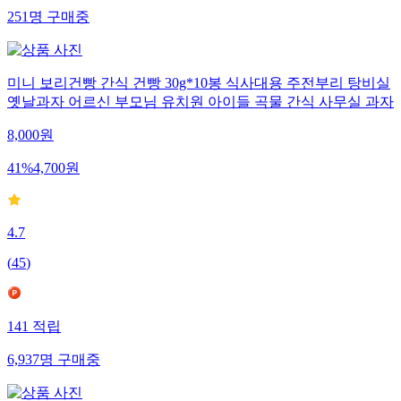
251
명
구매중
미니 보리건빵 간식 건빵 30g*10봉 식사대용 주전부리 탕비실
옛날과자 어르신 부모님 유치원 아이들 곡물 간식 사무실 과자
8,000
원
41
%
4,700
원
4.7
(
45
)
141
적립
6,937
명
구매중