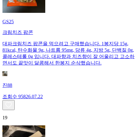
GS25
크림치즈 팝콘
대파크림치즈 팝콘을 먹으려고 구매했습니다. 1봉지당 15g,
81kcal, 탄수화물 9g, 나트륨 95mg, 당류 4g, 지방 5g, 단백질 0g,
콜레스테롤 0g 입니다. 대파향과 치즈향이 잘 어울리고 고소하
면서도 끝맛이 달콤해서 한봉지 순삭했습니다.
진88
조회수
958
26.07.22
19