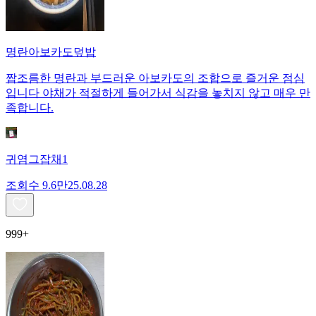
명란아보카도덮밥
짭조름한 명란과 부드러운 아보카도의 조합으로 즐거운 점심
입니다 야채가 적절하게 들어가서 식감을 놓치지 않고 매우 만
족합니다.
귀염그잡채1
조회수
9.6만
25.08.28
999+