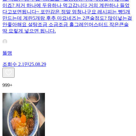
이죠? 저거 하나에 두유하나 먹고갑니다 거의 계란하나 들었
다고보면됩니다~ 포만감은 정말 엄청나구요 레시피는 빵5개
만드는데 계란5개랑 후추 마요네즈는 2큰술정도? 많이넣는걸
안좋아해요 설탕조금 소금조금 홀그레인머스터드 작은큰술
딱 요렇게 넣으면 됩니다.
똘맹
조회수
2.1만
25.08.29
999+