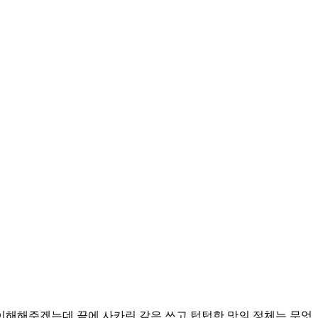
 이해해주겠는데 끝에 사카린 같은 쓰고 텁텁한 맛의 정체는 무엇