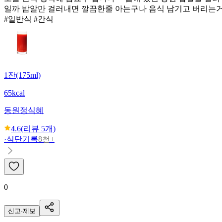
일까 밥알만 걸러내면 깔끔한줄 아는구나 음식 남기고 버리는
#일반식 #간식
1잔(175ml)
65kcal
동원
정식혜
4.6
(리뷰
5
개)
·
식단기록
8천+
0
신고·제보