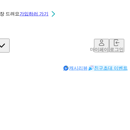
0장
드려요
가입하러 가기
마이페이지
로그인
캐시리뷰
친구초대 이벤트