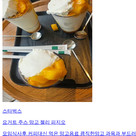
스타벅스
요거트 주스 망고 젤리 피지오
모임식사후 커피대신 먹은 망고음료 큼직한망고 과육과 부드러운