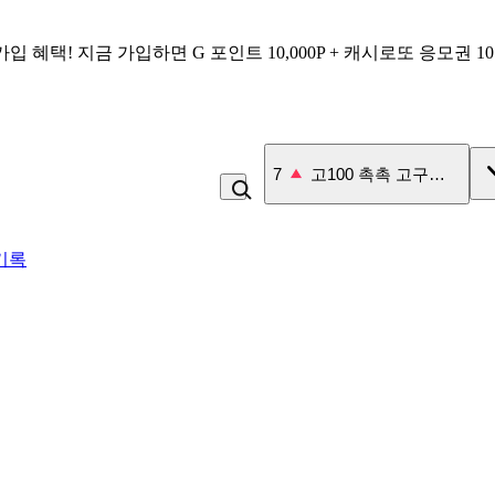
가입 혜택!
지금 가입하면
G 포인트 10,000P + 캐시로또 응모권 1
7
고100 촉촉 고구마 스틱
기록