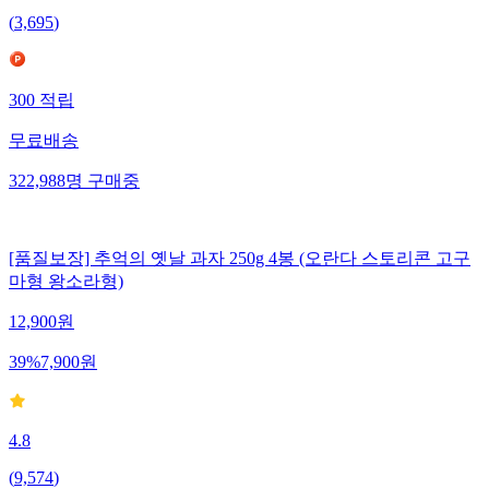
(
3,695
)
300
적립
무료배송
322,988
명
구매중
[품질보장] 추억의 옛날 과자 250g 4봉 (오란다 스토리콘 고구
마형 왕소라형)
12,900
원
39
%
7,900
원
4.8
(
9,574
)