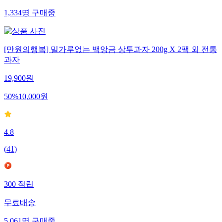
무료배송
1,334
명
구매중
[만원의행복] 밀가루없는 백앙금 상투과자 200g X 2팩 외 전통
과자
19,900
원
50
%
10,000
원
4.8
(
41
)
300
적립
무료배송