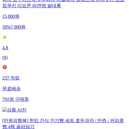
과자 고구마스틱 두부과자 마늘과자 참깨스낵 버터쿠키 초코
칩쿠키 이브콘 라면땅 쌀대롱
15,800
원
50
%
7,900
원
4.8
(
9
)
237
적립
무료배송
791
명
구매중
[만원의행복] 한입 간식 인기빵 세트 호두과자 / 만쥬 / 커피콩