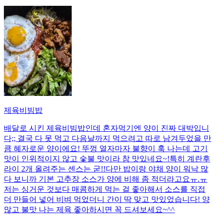
제육비빔밥
배달로 시킨 제육비빔밥인데 혼자먹기엔 양이 진짜 대박입니
다;; 결국 다 못 먹고 다음날까지 먹으려고 따로 남겨두었을 만
큼 혜자로운 양이에요! 뚜껑 열자마자 불향이 훅 나는데 고기
맛이 인위적이지 않고 숯불 맛이라 참 맛있네요~!특히 계란후
라이 2개 올려주는 센스는 굳!! ​다만 밥이랑 야채 양이 워낙 많
다 보니까 기본 고추장 소스가 양에 비해 좀 적더라고요ㅠ.ㅠ
저는 싱거운 것보다 매콤하게 먹는 걸 좋아해서 소스를 직접
더 만들어 넣어 비벼 먹었더니 간이 딱 맞고 맛있었습니다! 양
많고 불맛 나는 제육 좋아하시면 꼭 드셔보세요~^^