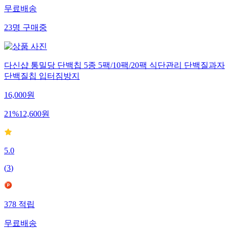
무료배송
23
명
구매중
다신샵 통밀당 단백칩 5종 5팩/10팩/20팩 식단관리 단백질과자
단백질칩 입터짐방지
16,000
원
21
%
12,600
원
5.0
(
3
)
378
적립