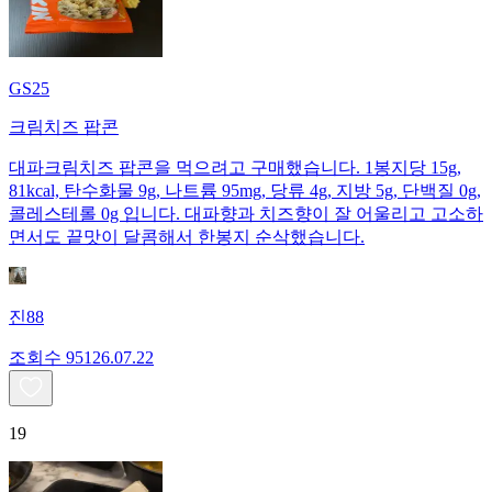
GS25
크림치즈 팝콘
대파크림치즈 팝콘을 먹으려고 구매했습니다. 1봉지당 15g,
81kcal, 탄수화물 9g, 나트륨 95mg, 당류 4g, 지방 5g, 단백질 0g,
콜레스테롤 0g 입니다. 대파향과 치즈향이 잘 어울리고 고소하
면서도 끝맛이 달콤해서 한봉지 순삭했습니다.
진88
조회수
951
26.07.22
19