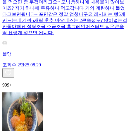
을 먹으면 좀 무겁더라고요~ 모닝빵하나에 내용물이 많아보
이죠? 저거 하나에 두유하나 먹고갑니다 거의 계란하나 들었
다고보면됩니다~ 포만감은 정말 엄청나구요 레시피는 빵5개
만드는데 계란5개랑 후추 마요네즈는 2큰술정도? 많이넣는걸
안좋아해요 설탕조금 소금조금 홀그레인머스터드 작은큰술
딱 요렇게 넣으면 됩니다.
똘맹
조회수
2만
25.08.29
999+