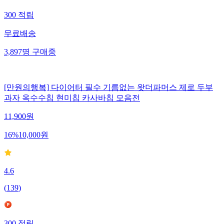
300
적립
무료배송
3,897
명
구매중
[만원의행복] 다이어터 필수 기름없는 왓더파머스 제로 두부
과자 옥수수칩 현미칩 카사바칩 모음전
11,900
원
16
%
10,000
원
4.6
(
139
)