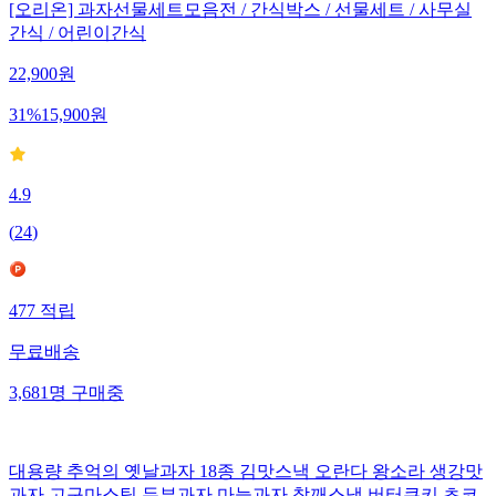
[오리온] 과자선물세트모음전 / 간식박스 / 선물세트 / 사무실
간식 / 어린이간식
22,900
원
31
%
15,900
원
4.9
(
24
)
477
적립
무료배송
3,681
명
구매중
대용량 추억의 옛날과자 18종 김맛스낵 오란다 왕소라 생강맛