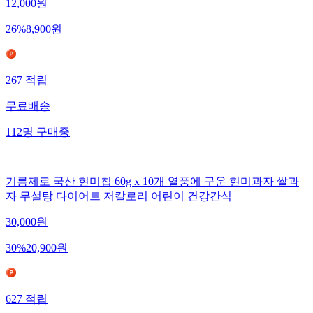
12,000
원
26
%
8,900
원
267
적립
무료배송
112
명
구매중
기름제로 국산 현미칩 60g x 10개 열풍에 구운 현미과자 쌀과
자 무설탕 다이어트 저칼로리 어린이 건강간식
30,000
원
30
%
20,900
원
627
적립