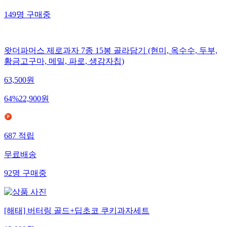
무료배송
149
명
구매중
왓더파머스 제로과자 7종 15봉 골라담기 (현미, 옥수수, 두부,
황금고구마, 메밀, 파로, 생감자칩)
63,500
원
64
%
22,900
원
687
적립
무료배송
92
명
구매중
[해태] 버터링 골드+딥초코 쿠키과자세트