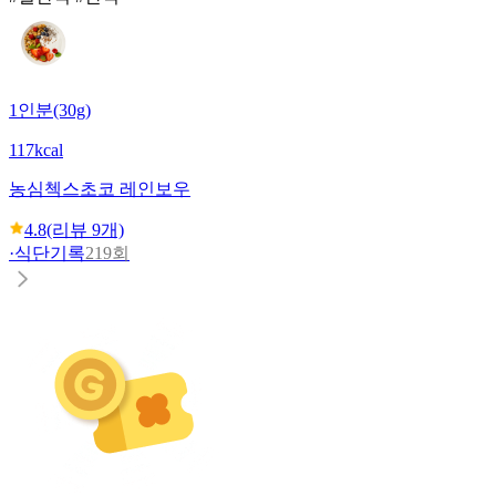
1인분(30g)
117kcal
농심
첵스초코 레인보우
4.8
(리뷰
9
개)
·
식단기록
219회