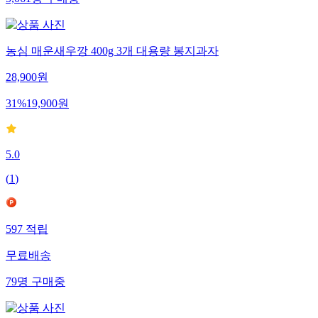
5,061
명
구매중
농심 매운새우깡 400g 3개 대용량 봉지과자
28,900
원
31
%
19,900
원
5.0
(
1
)
597
적립
무료배송
79
명
구매중