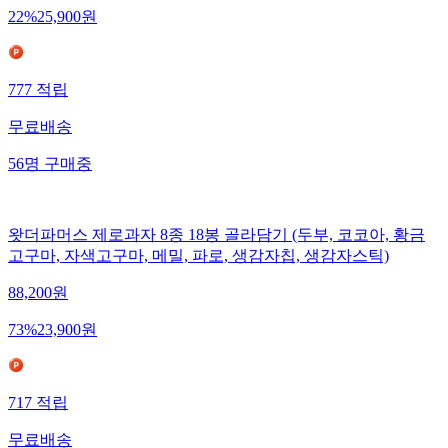
22
%
25,900
원
777
적립
무료배송
56
명
구매중
왓더파머스 제로과자 8종 18봉 골라담기 (두부, 코코아, 황금
고구마, 자색고구마, 메밀, 파로, 생감자칩, 생감자스틱)
88,200
원
73
%
23,900
원
717
적립