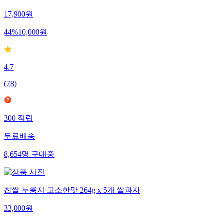
빵 4팩 골라담기
17,900
원
44
%
10,000
원
4.7
(
78
)
300
적립
무료배송
8,654
명
구매중
찹쌀 누룽지 고소한맛 264g x 5개 쌀과자
33,000
원