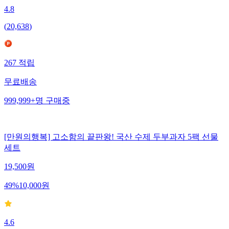
4.8
(
20,638
)
267
적립
무료배송
999,999+
명
구매중
[만원의행복] 고소함의 끝판왕! 국산 수제 두부과자 5팩 선물
세트
19,500
원
49
%
10,000
원
4.6