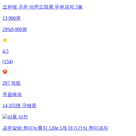
오븐에 구운 아몬드땅콩 두부과자 5봉
13,900
원
29
%
9,900
원
4.5
(
154
)
297
적립
무료배송
14,355
명
구매중
공주알밤 현미누룽지 120g 5개 아기간식 현미과자