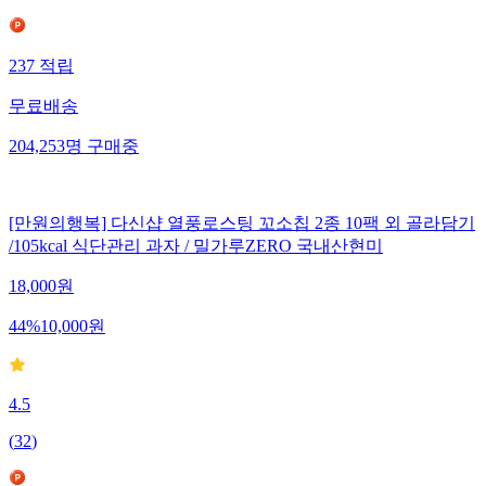
237
적립
무료배송
204,253
명
구매중
[만원의행복] 다신샵 열풍로스팅 꼬소칩 2종 10팩 외 골라담기
/105kcal 식단관리 과자 / 밀가루ZERO 국내산현미
18,000
원
44
%
10,000
원
4.5
(
32
)