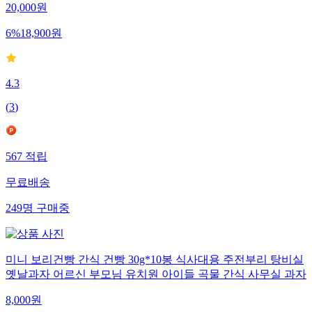
20,000
원
6
%
18,900
원
4.3
(
3
)
567
적립
무료배송
249
명
구매중
미니 보리건빵 간식 건빵 30g*10봉 식사대용 주전부리 탕비실
옛날과자 어르신 부모님 유치원 아이들 곡물 간식 사무실 과자
8,000
원