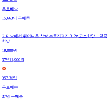
300
적립
무료배송
15,663
명
구매중
가마솥에서 튀어나온 찹쌀 누룽지과자 312g 고소한맛 + 달콤
한맛
19,000
원
37
%
11,900
원
357
적립
무료배송
37
명
구매중