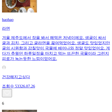
haohao
라면
겨울 제주도에서 장을 봐서 해먹은 저녁이에요. 생굴이 싸서
굴과 김치, 그리고 굴라면을 끓여먹었어요. 생굴도 맛있었지만
굴의 시원함과 감칠맛이 국물에 배어나와 정말 맛있었어요. 게
다가 추웠던 하루일정을 마치고 먹는 뜨끈한 국물이라 그런지
피로가 녹는듯한 느낌이었어요.
건강해지고싶다
조회수
533
26.07.26
6