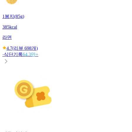
1봉지(85g)
385kcal
라면
4.7
(리뷰
698
개)
·
식단기록
64.3만+