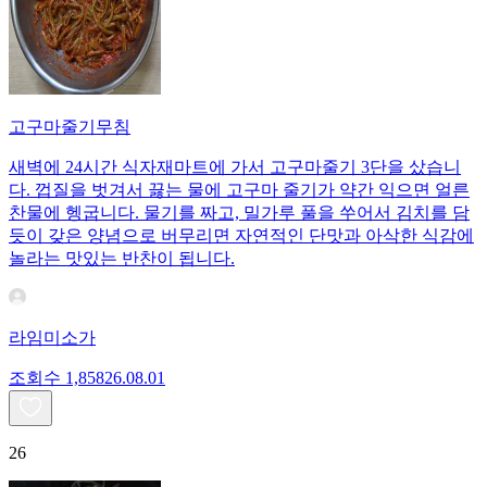
고구마줄기무침
새벽에 24시간 식자재마트에 가서 고구마줄기 3단을 샀습니
다. 껍질을 벗겨서 끓는 물에 고구마 줄기가 약간 익으면 얼른
찬물에 헹굽니다. 물기를 짜고, 밀가루 풀을 쑤어서 김치를 담
듯이 갖은 양념으로 버무리면 자연적인 단맛과 아삭한 식감에
놀라는 맛있는 반찬이 됩니다.
라임미소가
조회수
1,858
26.08.01
26