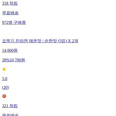
318
적립
무료배송
972
명
구매중
오뚜기 진라면 매운맛 / 순한맛 (5입) X 2개
14,900
원
28
%
10,700
원
5.0
(
20
)
321
적립