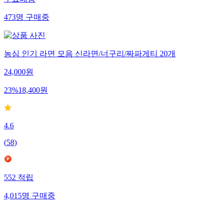
무료배송
473
명
구매중
농심 인기 라면 모음 신라면/너구리/짜파게티 20개
24,000
원
23
%
18,400
원
4.6
(
58
)
552
적립
4,015
명
구매중