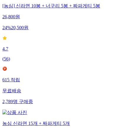
[농심] 신라면 10봉 + 너구리 5봉 + 짜파게티 5봉
26,800
원
24
%
20,500
원
4.7
(
56
)
615
적립
무료배송
2,789
명
구매중
농심 신라면 15개 + 짜파게티 5개