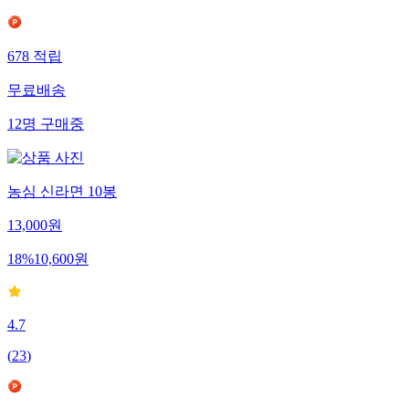
678
적립
무료배송
12
명
구매중
농심 신라면 10봉
13,000
원
18
%
10,600
원
4.7
(
23
)