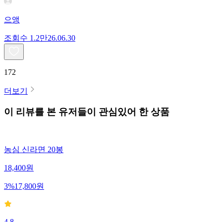
으앵
조회수
1.2만
26.06.30
172
더보기
이 리뷰를 본 유저들이 관심있어 한 상품
농심 신라면 20봉
18,400
원
3
%
17,800
원
4.8