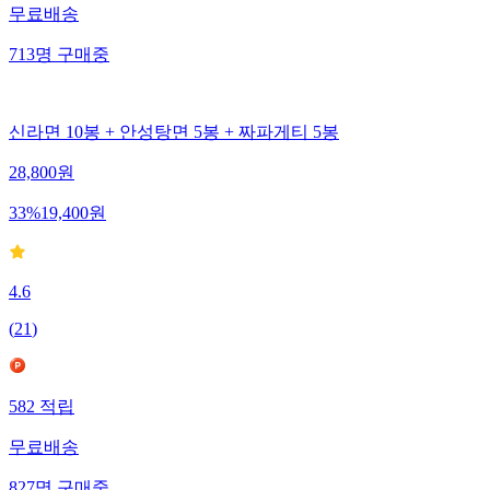
무료배송
713
명
구매중
신라면 10봉 + 안성탕면 5봉 + 짜파게티 5봉
28,800
원
33
%
19,400
원
4.6
(
21
)
582
적립
무료배송