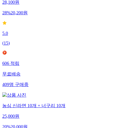
28,100
원
28
%
20,200
원
5.0
(
15
)
606
적립
무료배송
409
명
구매중
농심 신라면 10개 + 너구리 10개
25,000
원