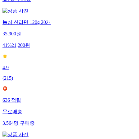
827
명
구매중
농심 신라면 120g 20개
35,900
원
41
%
21,200
원
4.9
(
215
)
636
적립
무료배송
3,564
명
구매중