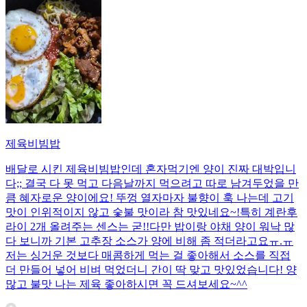
제육비빔밥
배달로 시킨 제육비빔밥인데 혼자먹기엔 양이 진짜 대박입니
다;; 결국 다 못 먹고 다음날까지 먹으려고 따로 남겨두었을 만
큼 혜자로운 양이에요! 뚜껑 열자마자 불향이 훅 나는데 고기
맛이 인위적이지 않고 숯불 맛이라 참 맛있네요~!특히 계란후
라이 2개 올려주는 센스는 굳!! ​다만 밥이랑 야채 양이 워낙 많
다 보니까 기본 고추장 소스가 양에 비해 좀 적더라고요ㅠ.ㅠ
저는 싱거운 것보다 매콤하게 먹는 걸 좋아해서 소스를 직접
더 만들어 넣어 비벼 먹었더니 간이 딱 맞고 맛있었습니다! 양
많고 불맛 나는 제육 좋아하시면 꼭 드셔보세요~^^