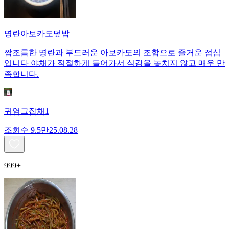
명란아보카도덮밥
짭조름한 명란과 부드러운 아보카도의 조합으로 즐거운 점심
입니다 야채가 적절하게 들어가서 식감을 놓치지 않고 매우 만
족합니다.
귀염그잡채1
조회수
9.5만
25.08.28
999+