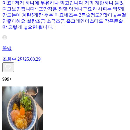
이죠? 저거 하나에 두유하나 먹고갑니다 거의 계란하나 들었
다고보면됩니다~ 포만감은 정말 엄청나구요 레시피는 빵5개
만드는데 계란5개랑 후추 마요네즈는 2큰술정도? 많이넣는걸
안좋아해요 설탕조금 소금조금 홀그레인머스터드 작은큰술
딱 요렇게 넣으면 됩니다.
똘맹
조회수
2만
25.08.29
999+