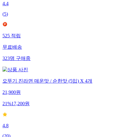
4.4
(
5
)
525
적립
무료배송
323
명
구매중
오뚜기 진라면 매운맛 / 순한맛 (5입) X 4개
21,900
원
21
%
17,200
원
4.8