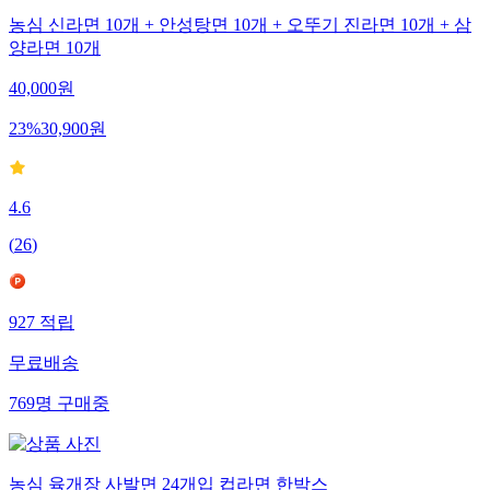
농심 신라면 10개 + 안성탕면 10개 + 오뚜기 진라면 10개 + 삼
양라면 10개
40,000
원
23
%
30,900
원
4.6
(
26
)
927
적립
무료배송
769
명
구매중
농심 육개장 사발면 24개입 컵라면 한박스