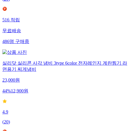
(
20
)
516
적립
무료배송
486
명
구매중
실리닷 실리콘 사각 냄비 3type 6color 전자레인지 계란찜기 라
면용기 찌게냄비
23,000
원
44
%
12,900
원
4.9
(
20
)