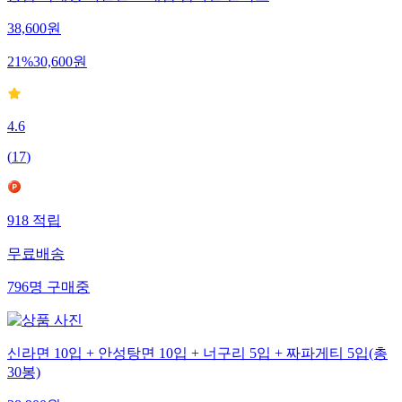
38,600
원
21
%
30,600
원
4.6
(
17
)
918
적립
무료배송
796
명
구매중
신라면 10입 + 안성탕면 10입 + 너구리 5입 + 짜파게티 5입(총
30봉)