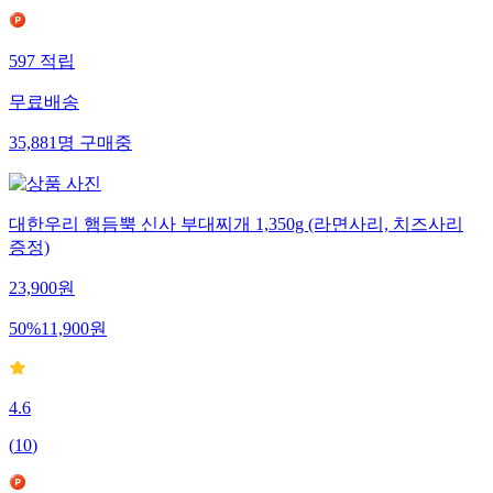
597
적립
무료배송
35,881
명
구매중
대한우리 햄듬뿍 신사 부대찌개 1,350g (라면사리, 치즈사리
증정)
23,900
원
50
%
11,900
원
4.6
(
10
)