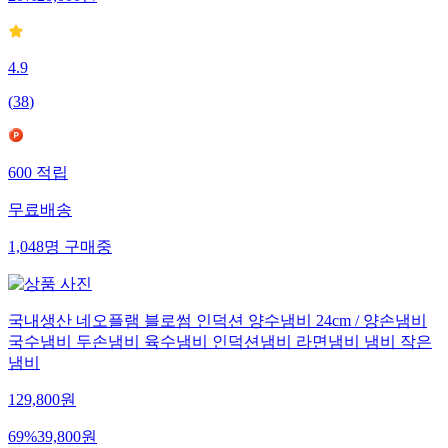
20
%
20,000
원
4.9
(
38
)
600
적립
무료배송
1,048
명
구매중
국내생산 네오플램 블로썸 인덕션 양수냄비 24cm / 양손냄비
국수냄비 두손냄비 육수냄비 인덕션냄비 라면냄비 냄비 작은
냄비
129,800
원
69
%
39,800
원