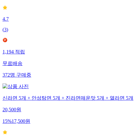
4.7
(
3
)
1,194
적립
무료배송
372
명
구매중
신라면 5개 + 안성탕면 5개 + 진라면매운맛 5개 + 열라면 5개
20,500
원
15
%
17,500
원