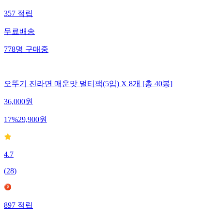
357
적립
무료배송
778
명
구매중
오뚜기 진라면 매운맛 멀티팩(5입) X 8개 [총 40봉]
36,000
원
17
%
29,900
원
4.7
(
28
)
897
적립