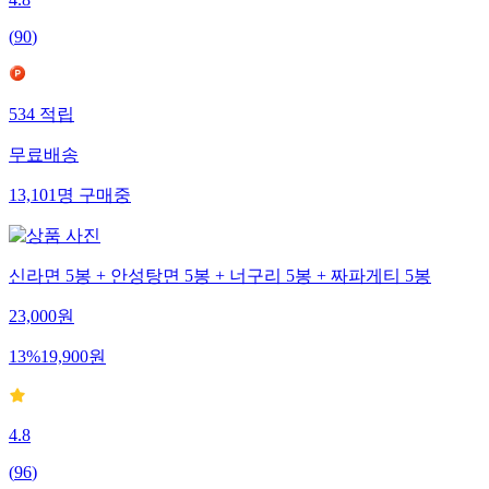
(
90
)
534
적립
무료배송
13,101
명
구매중
신라면 5봉 + 안성탕면 5봉 + 너구리 5봉 + 짜파게티 5봉
23,000
원
13
%
19,900
원
4.8
(
96
)