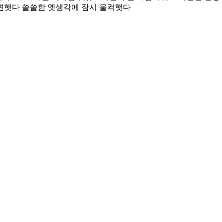
변햇다 쓸쓸한 옛생각에 잠시 울컥햇다