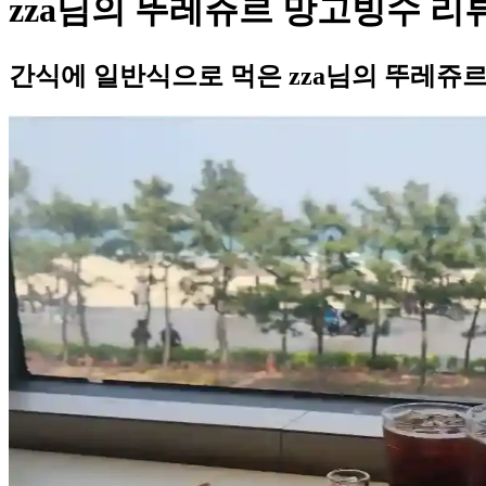
zza님의 뚜레쥬르 망고빙수 리
간식에 일반식으로 먹은 zza님의 뚜레쥬