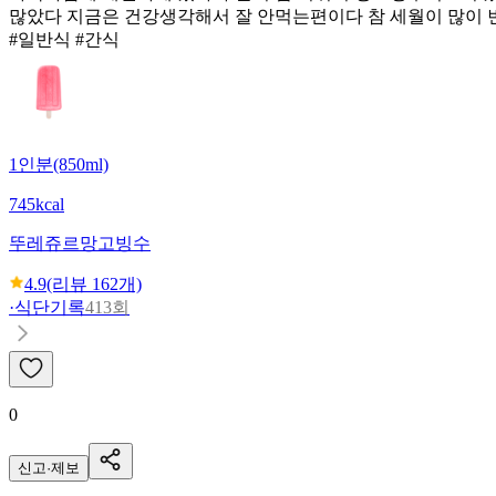
많았다 지금은 건강생각해서 잘 안먹는편이다 참 세월이 많이 
#일반식 #간식
1인분(850ml)
745kcal
뚜레쥬르
망고빙수
4.9
(리뷰
162
개)
·
식단기록
413회
0
신고·제보