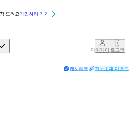
0장
드려요
가입하러 가기
마이페이지
로그인
캐시리뷰
친구초대 이벤트