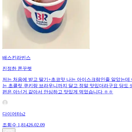
배스킨라빈스
진정한 쫀꾸렛
저는 처음에 받고 딸기+초코맛 나는 아이스크람인줄 알았는데 이
는 초콜릿 쿠키랑 브라우니까지 달고 정말 맛있더라구요 당도 생각
편은 아닌거 같아서 안심하고 맛있게 먹었습니다 ㅎㅎ
다이어터s2
조회수
1,814
26.02.09