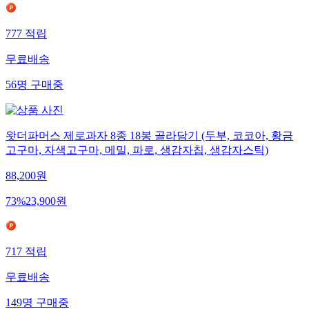
777
적립
무료배송
56
명
구매중
왓더파머스 제로과자 8종 18봉 골라담기 (두부, 코코아, 황금
고구마, 자색고구마, 메밀, 파로, 생감자칩, 생감자스틱)
88,200
원
73
%
23,900
원
717
적립
무료배송
149
명
구매중