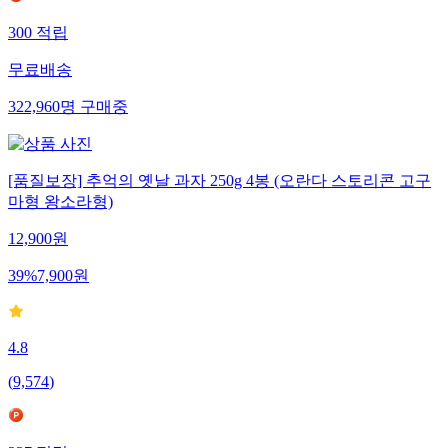
300
적립
무료배송
322,960
명
구매중
[품질보장] 추억의 옛날 과자 250g 4봉 (오란다 스토리콘 고구
마형 왕소라형)
12,900
원
39
%
7,900
원
4.8
(
9,574
)