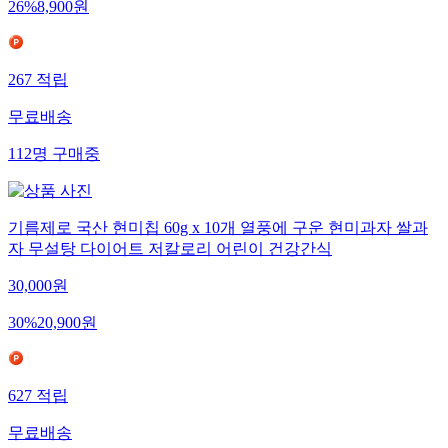
26
%
8,900
원
267
적립
무료배송
112
명
구매중
기름제로 국산 현미칩 60g x 10개 열풍에 구운 현미과자 쌀과
자 무설탕 다이어트 저칼로리 어린이 건강간식
30,000
원
30
%
20,900
원
627
적립
무료배송