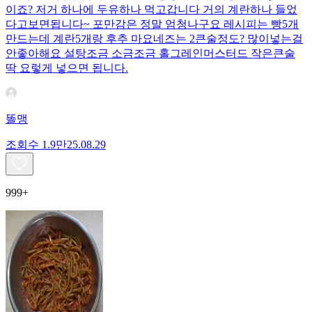
이죠? 저거 하나에 두유하나 먹고갑니다 거의 계란하나 들었
다고보면됩니다~ 포만감은 정말 엄청나구요 레시피는 빵5개
만드는데 계란5개랑 후추 마요네즈는 2큰술정도? 많이넣는걸
안좋아해요 설탕조금 소금조금 홀그레인머스터드 작은큰술
딱 요렇게 넣으면 됩니다.
똘맹
조회수
1.9만
25.08.29
999+