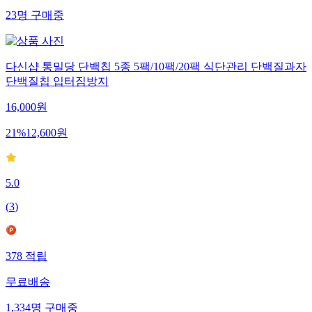
23
명
구매중
다신샵 통밀당 단백칩 5종 5팩/10팩/20팩 식단관리 단백질과자
단백질칩 입터짐방지
16,000
원
21
%
12,600
원
5.0
(
3
)
378
적립
무료배송
1,334
명
구매중