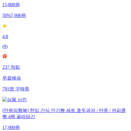
15,800
원
50
%
7,900
원
4.8
(
9
)
237
적립
무료배송
791
명
구매중
[만원의행복] 한입 간식 인기빵 세트 호두과자 / 만쥬 / 커피콩
빵 4팩 골라담기
17,900
원