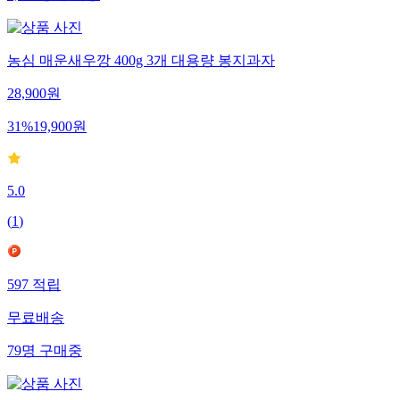
농심 매운새우깡 400g 3개 대용량 봉지과자
28,900
원
31
%
19,900
원
5.0
(
1
)
597
적립
무료배송
79
명
구매중