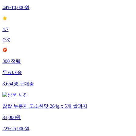
44
%
10,000
원
4.7
(
78
)
300
적립
무료배송
8,654
명
구매중
찹쌀 누룽지 고소한맛 264g x 5개 쌀과자
33,000
원
22
%
25,900
원