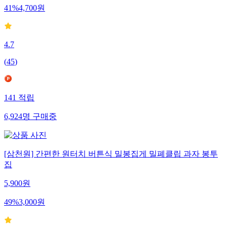
41
%
4,700
원
4.7
(
45
)
141
적립
6,924
명
구매중
[삼천원] 간편한 원터치 버튼식 밀봉집게 밀폐클립 과자 봉투
집
5,900
원
49
%
3,000
원