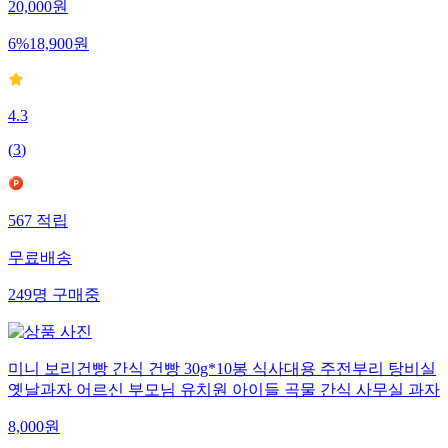
20,000
원
6
%
18,900
원
4.3
(
3
)
567
적립
무료배송
249
명
구매중
미니 보리건빵 간식 건빵 30g*10봉 식사대용 주전부리 탕비실
옛날과자 어르신 부모님 유치원 아이들 곡물 간식 사무실 과자
8,000
원