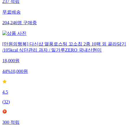
237
적립
무료배송
204,246
명
구매중
[만원의행복] 다신샵 열풍로스팅 꼬소칩 2종 10팩 외 골라담기
/105kcal 식단관리 과자 / 밀가루ZERO 국내산현미
18,000
원
44
%
10,000
원
4.5
(
32
)
300
적립