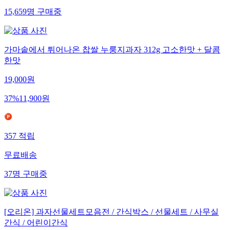
15,659
명
구매중
가마솥에서 튀어나온 찹쌀 누룽지과자 312g 고소한맛 + 달콤
한맛
19,000
원
37
%
11,900
원
357
적립
무료배송
37
명
구매중
[오리온] 과자선물세트모음전 / 간식박스 / 선물세트 / 사무실
간식 / 어린이간식