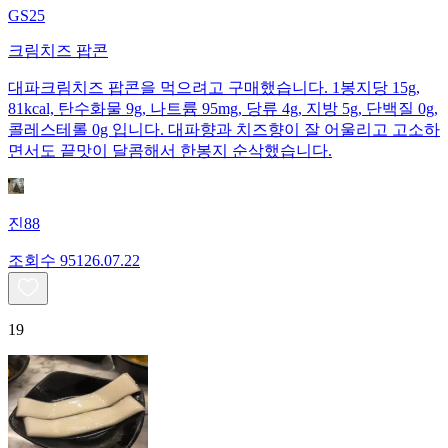
GS25
크림치즈 팝콘
대파크림치즈 팝콘을 먹으려고 구매했습니다. 1봉지당 15g,
81kcal, 탄수화물 9g, 나트륨 95mg, 당류 4g, 지방 5g, 단백질 0g,
콜레스테롤 0g 입니다. 대파향과 치즈향이 잘 어울리고 고소하
면서도 끝맛이 달콤해서 한봉지 순삭했습니다.
진88
조회수
951
26.07.22
19