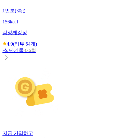
1인분(30g)
156kcal
검정깨강정
4.9
(리뷰
54
개)
·
식단기록
336회
지금 가입하고