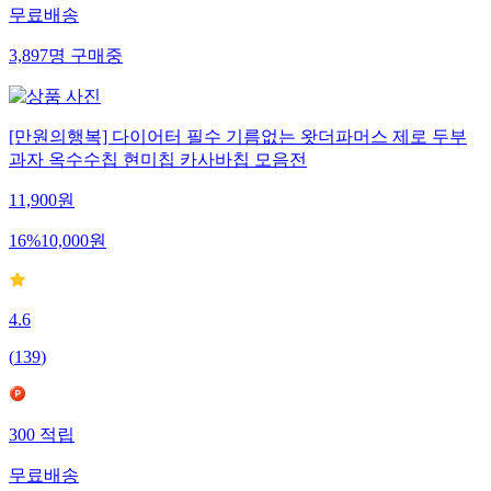
무료배송
3,897
명
구매중
[만원의행복] 다이어터 필수 기름없는 왓더파머스 제로 두부
과자 옥수수칩 현미칩 카사바칩 모음전
11,900
원
16
%
10,000
원
4.6
(
139
)
300
적립
무료배송