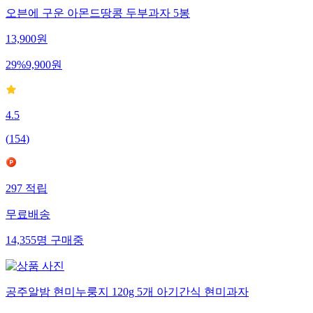
오븐에 구운 아몬드땅콩 두부과자 5봉
13,900
원
29
%
9,900
원
4.5
(
154
)
297
적립
무료배송
14,355
명
구매중
공주알밤 현미누룽지 120g 5개 아기간식 현미과자