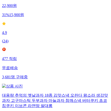
22,900
원
31
%
15,900
원
4.9
(
24
)
477
적립
무료배송
3,681
명
구매중
대용량 추억의 옛날과자 18종 김맛스낵 오란다 왕소라 생강맛
과자 고구마스틱 두부과자 마늘과자 참깨스낵 버터쿠키 초코
칩쿠키 이브콘 라면땅 쌀대롱