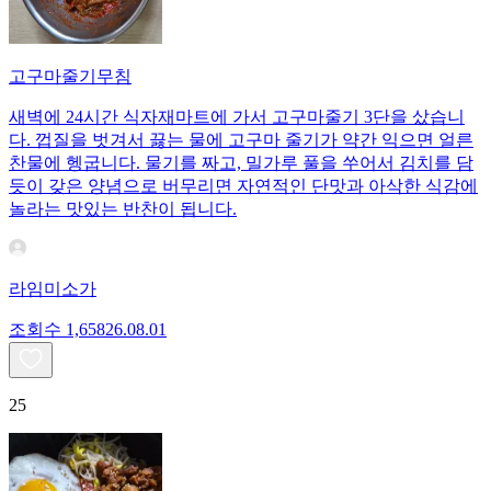
고구마줄기무침
새벽에 24시간 식자재마트에 가서 고구마줄기 3단을 샀습니
다. 껍질을 벗겨서 끓는 물에 고구마 줄기가 약간 익으면 얼른
찬물에 헹굽니다. 물기를 짜고, 밀가루 풀을 쑤어서 김치를 담
듯이 갖은 양념으로 버무리면 자연적인 단맛과 아삭한 식감에
놀라는 맛있는 반찬이 됩니다.
라임미소가
조회수
1,658
26.08.01
25