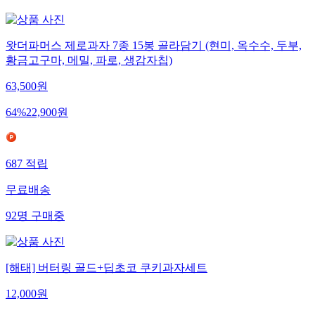
왓더파머스 제로과자 7종 15봉 골라담기 (현미, 옥수수, 두부,
황금고구마, 메밀, 파로, 생감자칩)
63,500
원
64
%
22,900
원
687
적립
무료배송
92
명
구매중
[해태] 버터링 골드+딥초코 쿠키과자세트
12,000
원