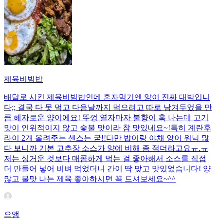
제육비빔밥
배달로 시킨 제육비빔밥인데 혼자먹기엔 양이 진짜 대박입니
다;; 결국 다 못 먹고 다음날까지 먹으려고 따로 남겨두었을 만
큼 혜자로운 양이에요! 뚜껑 열자마자 불향이 훅 나는데 고기
맛이 인위적이지 않고 숯불 맛이라 참 맛있네요~!특히 계란후
라이 2개 올려주는 센스는 굳!! ​다만 밥이랑 야채 양이 워낙 많
다 보니까 기본 고추장 소스가 양에 비해 좀 적더라고요ㅠ.ㅠ
저는 싱거운 것보다 매콤하게 먹는 걸 좋아해서 소스를 직접
더 만들어 넣어 비벼 먹었더니 간이 딱 맞고 맛있었습니다! 양
많고 불맛 나는 제육 좋아하시면 꼭 드셔보세요~^^
으앵