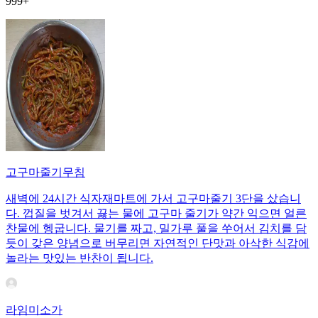
999+
고구마줄기무침
새벽에 24시간 식자재마트에 가서 고구마줄기 3단을 샀습니
다. 껍질을 벗겨서 끓는 물에 고구마 줄기가 약간 익으면 얼른
찬물에 헹굽니다. 물기를 짜고, 밀가루 풀을 쑤어서 김치를 담
듯이 갖은 양념으로 버무리면 자연적인 단맛과 아삭한 식감에
놀라는 맛있는 반찬이 됩니다.
라임미소가