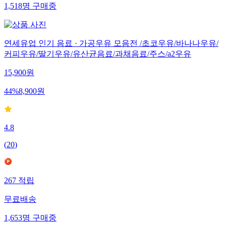
1,518
명
구매중
연세유업 인기 음료 · 가공우유 모음전 /초코우유/바나나우유/
커피우유/딸기우유/유산균음료/과채음료/주스/a2우유
15,900
원
44
%
8,900
원
4.8
(
20
)
267
적립
무료배송
1,653
명
구매중