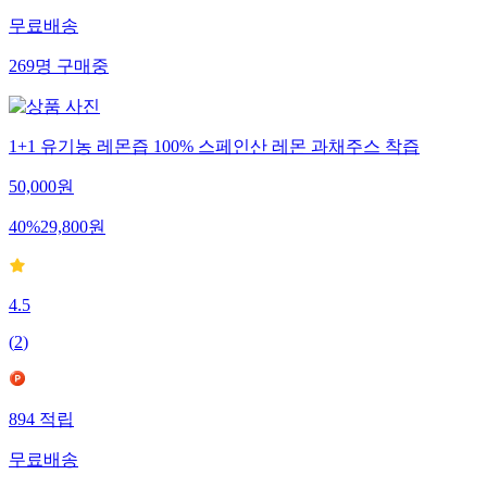
무료배송
269
명
구매중
1+1 유기농 레몬즙 100% 스페인산 레몬 과채주스 착즙
50,000
원
40
%
29,800
원
4.5
(
2
)
894
적립
무료배송