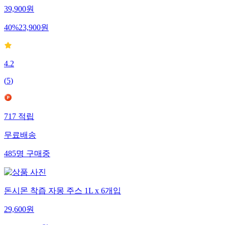
39,900
원
40
%
23,900
원
4.2
(
5
)
717
적립
무료배송
485
명
구매중
돈시몬 착즙 자몽 주스 1L x 6개입
29,600
원