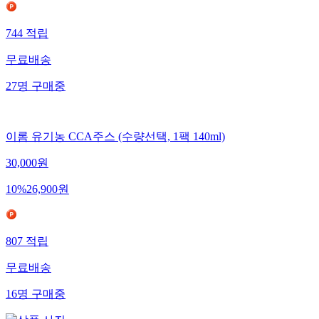
744
적립
무료배송
27
명
구매중
이롬 유기농 CCA주스 (수량선택, 1팩 140ml)
30,000
원
10
%
26,900
원
807
적립
무료배송
16
명
구매중