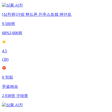
[삼천원]가방 핸드폰 진주스트랩 펜던트
9,500
원
68
%
3,000
원
4.5
(
39
)
0
적립
무료배송
2,938
명
구매중