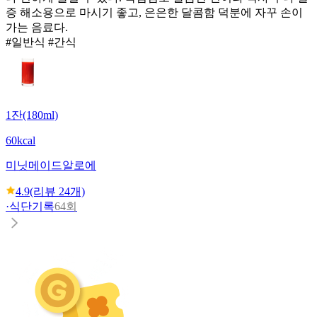
증 해소용으로 마시기 좋고, 은은한 달콤함 덕분에 자꾸 손이
가는 음료다.
#일반식 #간식
1잔(180ml)
60kcal
미닛메이드
알로에
4.9
(리뷰
24
개)
·
식단기록
64회