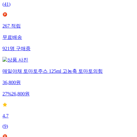
(
41
)
267
적립
무료배송
921
명
구매중
매일야채 토마토주스 125ml 고농축 토마토의힘
36,800
원
27
%
26,800
원
4.7
(
9
)