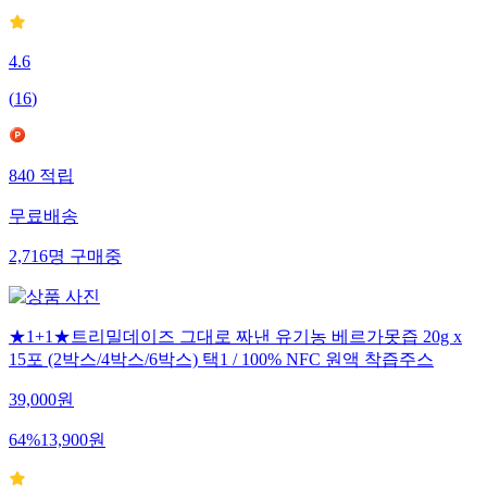
4.6
(
16
)
840
적립
무료배송
2,716
명
구매중
★1+1★트리밀데이즈 그대로 짜낸 유기농 베르가못즙 20g x
15포 (2박스/4박스/6박스) 택1 / 100% NFC 원액 착즙주스
39,000
원
64
%
13,900
원