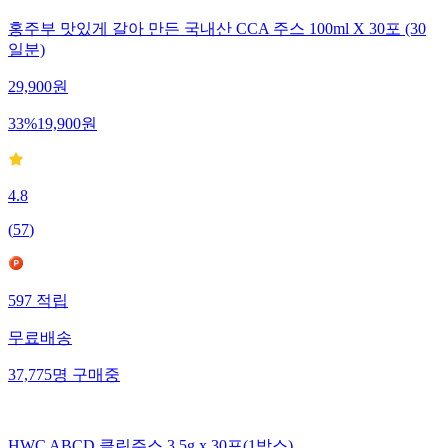
홍주부 맛있게 갈아 만든 국내산 CCA 주스 100ml X 30포 (30
일분)
29,900
원
33
%
19,900
원
4.8
(
57
)
597
적립
무료배송
37,775
명
구매중