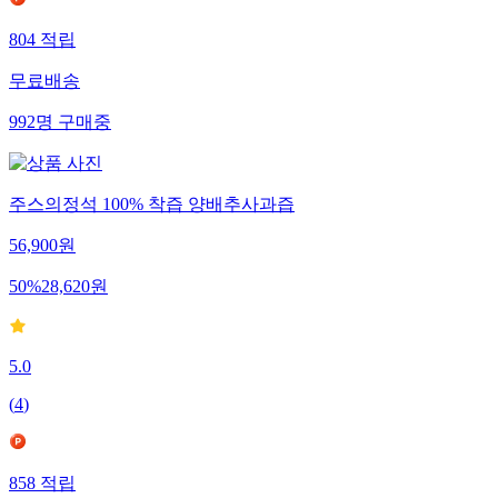
804
적립
무료배송
992
명
구매중
주스의정석 100% 착즙 양배추사과즙
56,900
원
50
%
28,620
원
5.0
(
4
)
858
적립