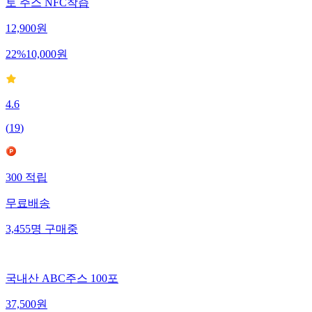
토 주스 NFC착즙
12,900
원
22
%
10,000
원
4.6
(
19
)
300
적립
무료배송
3,455
명
구매중
국내산 ABC주스 100포
37,500
원