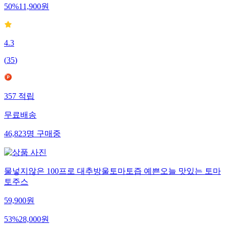
50
%
11,900
원
4.3
(
35
)
357
적립
무료배송
46,823
명
구매중
물넣지않은 100프로 대추방울토마토즙 예쁜오늘 맛있는 토마
토주스
59,900
원
53
%
28,000
원