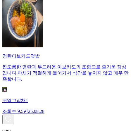
명란아보카도덮밥
짭조름한 명란과 부드러운 아보카도의 조합으로 즐거운 점심
입니다 야채가 적절하게 들어가서 식감을 놓치지 않고 매우 만
족합니다.
귀염그잡채1
조회수
9.5만
25.08.28