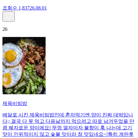
조회수
1,837
26.08.01
26
제육비빔밥
배달로 시킨 제육비빔밥인데 혼자먹기엔 양이 진짜 대박입니
다;; 결국 다 못 먹고 다음날까지 먹으려고 따로 남겨두었을 만
큼 혜자로운 양이에요! 뚜껑 열자마자 불향이 훅 나는데 고기
맛이 인위적이지 않고 숯불 맛이라 참 맛있네요~!특히 계란후