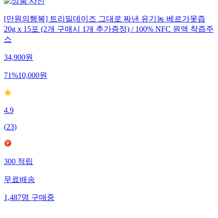
[만원의행복] 트리밀데이즈 그대로 짜낸 유기농 베르가못즙
20g x 15포 (2개 구매시 1개 추가증정) / 100% NFC 원액 착즙주
스
34,900
원
71
%
10,000
원
4.9
(
23
)
300
적립
무료배송
1,487
명
구매중