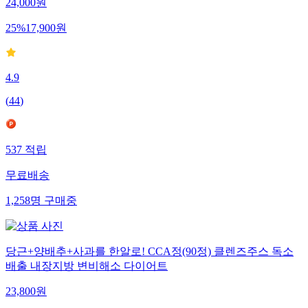
24,000
원
25
%
17,900
원
4.9
(
44
)
537
적립
무료배송
1,258
명
구매중
당근+양배추+사과를 한알로! CCA정(90정) 클렌즈주스 독소
배출 내장지방 변비해소 다이어트
23,800
원