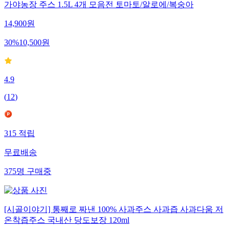
가야농장 주스 1.5L 4개 모음전 토마토/알로에/복숭아
14,900
원
30
%
10,500
원
4.9
(
12
)
315
적립
무료배송
375
명
구매중
[시골이야기] 통째로 짜낸 100% 사과주스 사과즙 사과다움 저
온착즙주스 국내산 당도보장 120ml