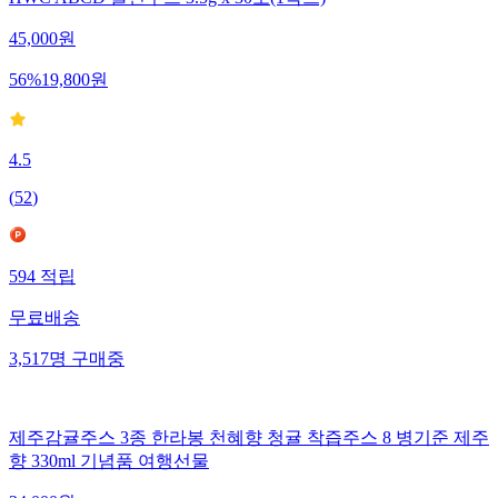
HWC ABCD 클린주스 3.5g x 30포(1박스)
45,000
원
56
%
19,800
원
4.5
(
52
)
594
적립
무료배송
3,517
명
구매중
제주감귤주스 3종 한라봉 천혜향 청귤 착즙주스 8 병기준 제주
향 330ml 기념품 여행선물