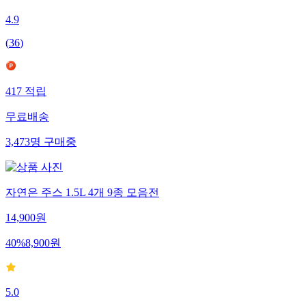
4.9
(
36
)
417
적립
무료배송
3,473
명
구매중
자연은 주스 1.5L 4개 9종 모음전
14,900
원
40
%
8,900
원
5.0