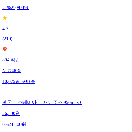
21
%
29,800
원
4.7
(
210
)
894
적립
무료배송
10,075
명
구매중
델몬트 스테비아 토마토 주스 950ml x 6
26,300
원
6
%
24,800
원