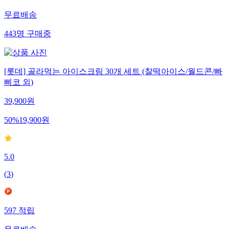
546
적립
무료배송
443
명
구매중
[롯데] 골라먹는 아이스크림 30개 세트 (찰떡아이스/월드콘/빠
삐코 외)
39,900
원
50
%
19,900
원
5.0
(
3
)
597
적립