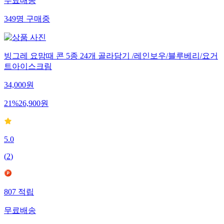
무료배송
349
명
구매중
빙그레 요맘때 콘 5종 24개 골라담기 /레인보우/블루베리/요거
트아이스크림
34,000
원
21
%
26,900
원
5.0
(
2
)
807
적립
무료배송