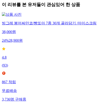
이 리뷰를 본 유저들이 관심있어 한 상품
빙그레 붕어싸만코/빵또아 7종 30개 골라담기 /아이스크림
38,000
원
24
%
28,900
원
4.8
(
93
)
867
적립
무료배송
3,736
명
구매중