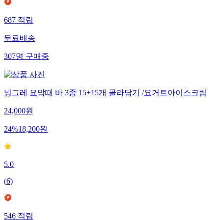
687
적립
무료배송
307
명
구매중
빙그레 요맘때 바 3종 15+15개 골라담기 /요거트아이스크림
24,000
원
24
%
18,200
원
5.0
(
6
)