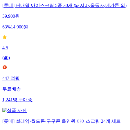
[롯데] 판매왕 아이스크림 5종 30개 (돼지바,옥동자,메가톤 외)
39,900
원
63
%
14,900
원
4.5
(
40
)
447
적립
무료배송
1,241
명
구매중
[롯데] 설레임·월드콘·구구콘 올인원 아이스크림 24개 세트