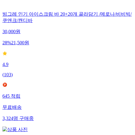
빙그레 인기 아이스크림 바 20+20개 골라담기 /메로나/비비빅/
쿠앤크/캔디바
30,000
원
28
%
21,500
원
4.9
(
103
)
645
적립
무료배송
3,324
명
구매중