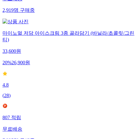
무료배송
2,919
명
구매중
마이노멀 저당 아이스크림 3종 골라담기 (바닐라/초콜릿/그린
티)
33,600
원
20
%
26,900
원
4.8
(
28
)
807
적립
무료배송