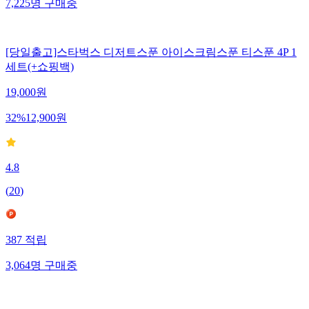
7,225
명
구매중
[당일출고]스타벅스 디저트스푼 아이스크림스푼 티스푼 4P 1
세트(+쇼핑백)
19,000
원
32
%
12,900
원
4.8
(
20
)
387
적립
3,064
명
구매중