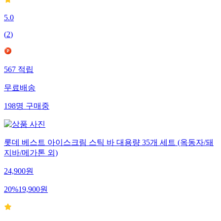
5.0
(
2
)
567
적립
무료배송
198
명
구매중
롯데 베스트 아이스크림 스틱 바 대용량 35개 세트 (옥동자/돼
지바/메가톤 외)
24,900
원
20
%
19,900
원