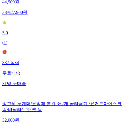
44,900
원
38
%
27,900
원
5.0
(
1
)
837
적립
무료배송
31
명
구매중
빙그레 투게더/요맘때 홈컵 3+2개 골라담기 /요거트아이스크
림/바닐라/쿠앤크 등
32,000
원