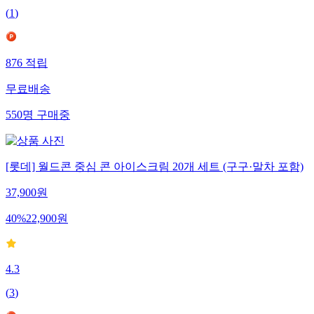
(
1
)
876
적립
무료배송
550
명
구매중
[롯데] 월드콘 중심 콘 아이스크림 20개 세트 (구구·말차 포함)
37,900
원
40
%
22,900
원
4.3
(
3
)