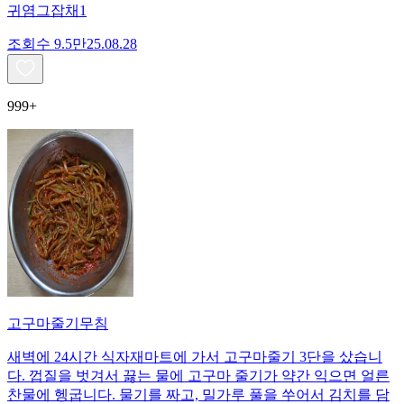
귀염그잡채1
조회수
9.5만
25.08.28
999+
고구마줄기무침
새벽에 24시간 식자재마트에 가서 고구마줄기 3단을 샀습니
다. 껍질을 벗겨서 끓는 물에 고구마 줄기가 약간 익으면 얼른
찬물에 헹굽니다. 물기를 짜고, 밀가루 풀을 쑤어서 김치를 담