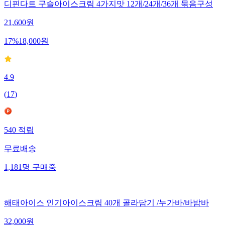
디핀다트 구슬아이스크림 4가지맛 12개/24개/36개 묶음구성
21,600
원
17
%
18,000
원
4.9
(
17
)
540
적립
무료배송
1,181
명
구매중
해태아이스 인기아이스크림 40개 골라담기 /누가바/바밤바