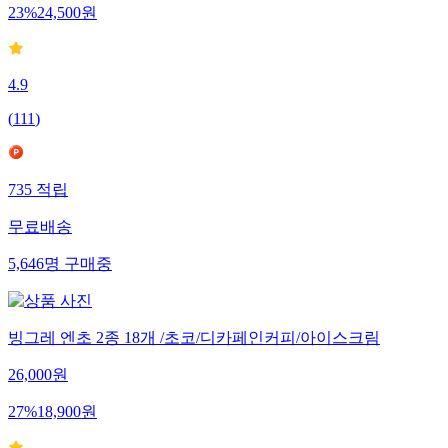
23
%
24,500
원
4.9
(
111
)
735
적립
무료배송
5,646
명
구매중
빙그레 엔초 2종 18개 /초코/디카페인커피/아이스크림
26,000
원
27
%
18,900
원