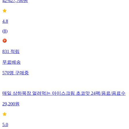
42
%
27,700
원
4.8
(
8
)
831
적립
무료배송
570
명
구매중
매일 상하목장 얼려먹는 아이스크림 초코맛 24팩/음료/음료수
29,200
원
5.0