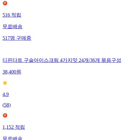
516
적립
무료배송
517
명
구매중
디핀다트 구슬아이스크림 4가지맛 24개/36개 묶음구성
38,400
원
4.9
(
58
)
1,152
적립