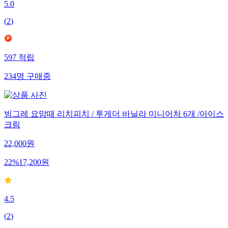
5.0
(
2
)
597
적립
234
명
구매중
빙그레 요맘때 리치피치 / 투게더 바닐라 미니어처 6개 /아이스
크림
22,000
원
22
%
17,200
원
4.5
(
2
)