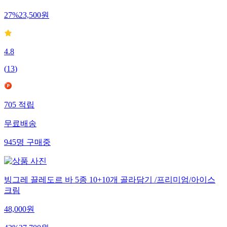
32,000
원
27
%
23,500
원
4.8
(
13
)
705
적립
무료배송
945
명
구매중
빙그레 끌레도르 바 5종 10+10개 골라담기 /프리미엄/아이스
크림
48,000
원