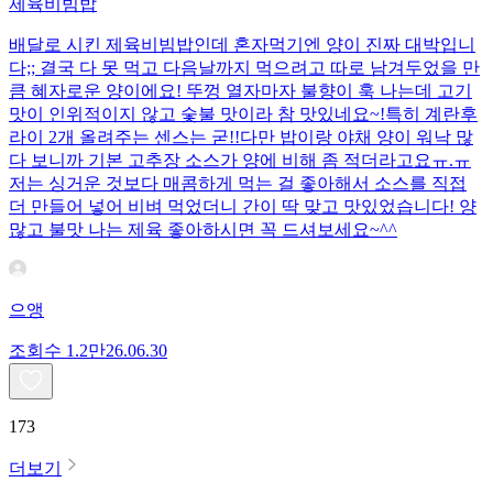
제육비빔밥
배달로 시킨 제육비빔밥인데 혼자먹기엔 양이 진짜 대박입니
다;; 결국 다 못 먹고 다음날까지 먹으려고 따로 남겨두었을 만
큼 혜자로운 양이에요! 뚜껑 열자마자 불향이 훅 나는데 고기
맛이 인위적이지 않고 숯불 맛이라 참 맛있네요~!특히 계란후
라이 2개 올려주는 센스는 굳!! ​다만 밥이랑 야채 양이 워낙 많
다 보니까 기본 고추장 소스가 양에 비해 좀 적더라고요ㅠ.ㅠ
저는 싱거운 것보다 매콤하게 먹는 걸 좋아해서 소스를 직접
더 만들어 넣어 비벼 먹었더니 간이 딱 맞고 맛있었습니다! 양
많고 불맛 나는 제육 좋아하시면 꼭 드셔보세요~^^
으앵
조회수
1.2만
26.06.30
173
더보기