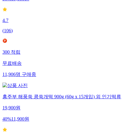
4.7
(
106
)
300
적립
무료배송
11,906
명
구매중
홍주부 해풍쑥 콩쑥개떡 900g (60g x 15개입) 외 인기떡류
19,900
원
40
%
11,900
원