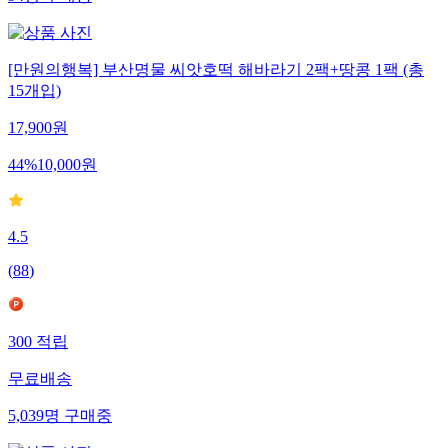
[만원의행복] 부산명물 씨앗호떡 해바라기 2팩+땅콩 1팩 (총
15개입)
17,900
원
44
%
10,000
원
4.5
(
88
)
300
적립
무료배송
5,039
명
구매중