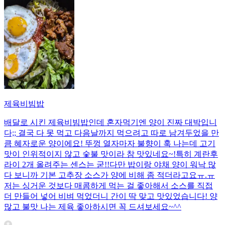
제육비빔밥
배달로 시킨 제육비빔밥인데 혼자먹기엔 양이 진짜 대박입니
다;; 결국 다 못 먹고 다음날까지 먹으려고 따로 남겨두었을 만
큼 혜자로운 양이에요! 뚜껑 열자마자 불향이 훅 나는데 고기
맛이 인위적이지 않고 숯불 맛이라 참 맛있네요~!특히 계란후
라이 2개 올려주는 센스는 굳!! ​다만 밥이랑 야채 양이 워낙 많
다 보니까 기본 고추장 소스가 양에 비해 좀 적더라고요ㅠ.ㅠ
저는 싱거운 것보다 매콤하게 먹는 걸 좋아해서 소스를 직접
더 만들어 넣어 비벼 먹었더니 간이 딱 맞고 맛있었습니다! 양
많고 불맛 나는 제육 좋아하시면 꼭 드셔보세요~^^