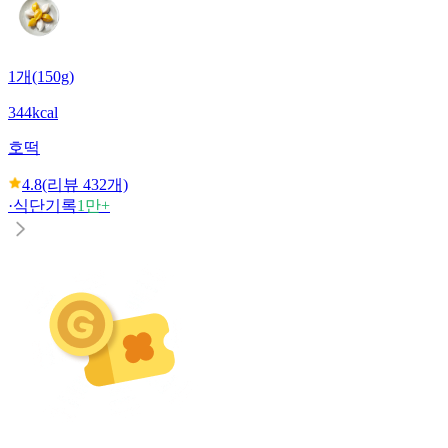
1개(150g)
344kcal
호떡
4.8
(리뷰
432
개)
·
식단기록
1만+