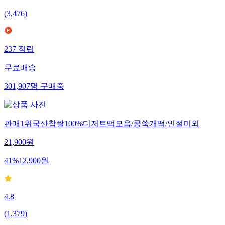
(
3,476
)
237
적립
무료배송
301,907
명
구매중
판매1위국산찹쌀100%디저트떡모음/콩쑥개떡/인절미외
21,900
원
41
%
12,900
원
4.8
(
1,379
)