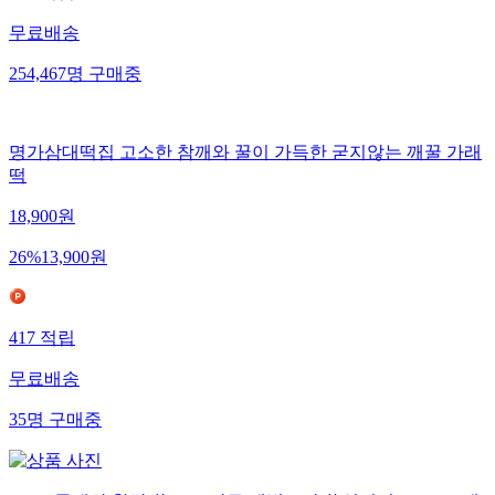
무료배송
254,467
명
구매중
명가삼대떡집 고소한 참깨와 꿀이 가득한 굳지않는 깨꿀 가래
떡
18,900
원
26
%
13,900
원
417
적립
무료배송
35
명
구매중