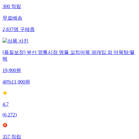
300
적립
무료배송
2,837
명
구매중
[품질보장] 부산 깡통시장 명물 꼬치어묵 30개입 외 어묵탕/물
떡
19,900
원
40
%
11,900
원
4.7
(
6,272
)
357
적립