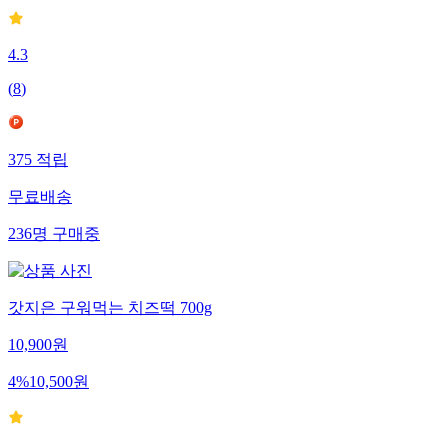
4.3
(
8
)
375
적립
무료배송
236
명
구매중
갓지은 구워먹는 치즈떡 700g
10,900
원
4
%
10,500
원