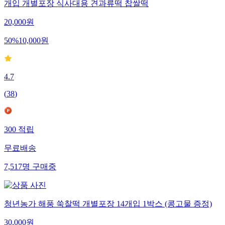
개입 개별포장 식사대용 견과류떡 찹쌀떡
20,000
원
50
%
10,000
원
4.7
(
38
)
300
적립
무료배송
7,517
명
구매중
청년농가 해풍 쑥찰떡 개별포장 14개입 1박스 (콩고물 증정)
30,000
원