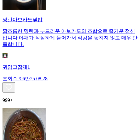
명란아보카도덮밥
짭조름한 명란과 부드러운 아보카도의 조합으로 즐거운 점심
입니다 야채가 적절하게 들어가서 식감을 놓치지 않고 매우 만
족합니다.
귀염그잡채1
조회수
9.6만
25.08.28
999+