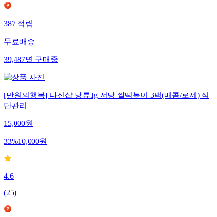
387
적립
무료배송
39,487
명
구매중
[만원의행복] 다신샵 당류1g 저당 쌀떡볶이 3팩(매콤/로제) 식
단관리
15,000
원
33
%
10,000
원
4.6
(
25
)