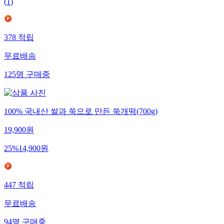
(
1
)
378
적립
무료배송
125
명
구매중
100% 국내산 쌀과 쑥으로 만든 쑥개떡(700g)
19,900
원
25
%
14,900
원
447
적립
무료배송
94
명
구매중