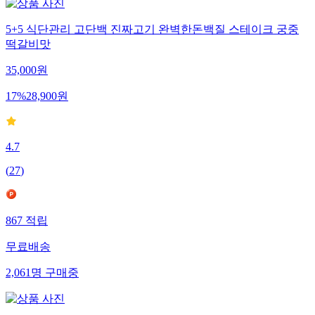
5+5 식단관리 고단백 진짜고기 완벽한돈백질 스테이크 궁중
떡갈비맛
35,000
원
17
%
28,900
원
4.7
(
27
)
867
적립
무료배송
2,061
명
구매중