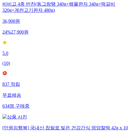
비비고 4종 반찬(동그랑땡 340g+해물완자 340g+떡갈비
320g+계란고기완자 480g)
36,900
원
24
%
27,900
원
5.0
(
10
)
837
적립
무료배송
634
명
구매중
[만원의행복] 국내산 찹쌀로 빚은 건강간식 영양찰떡 42g x 10