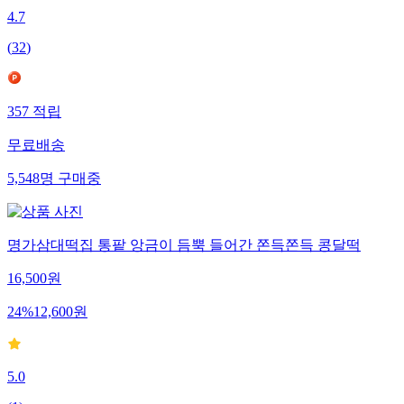
4.7
(
32
)
357
적립
무료배송
5,548
명
구매중
명가삼대떡집 통팥 앙금이 듬뿍 들어간 쫀득쫀득 콩달떡
16,500
원
24
%
12,600
원
5.0