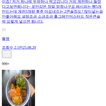
이죠? 저거 하나에 두유하나 먹고갑니다 거의 계란하나 들었
다고보면됩니다~ 포만감은 정말 엄청나구요 레시피는 빵5개
만드는데 계란5개랑 후추 마요네즈는 2큰술정도? 많이넣는걸
안좋아해요 설탕조금 소금조금 홀그레인머스터드 작은큰술
딱 요렇게 넣으면 됩니다.
똘맹
조회수
2.1만
25.08.29
999+