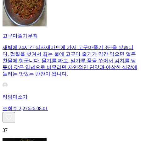
고구마줄기무침
새벽에 24시간 식자재마트에 가서 고구마줄기 3단을 샀습니
다. 껍질을 벗겨서 끓는 물에 고구마 줄기가 약간 익으면 얼른
찬물에 헹굽니다. 물기를 짜고, 밀가루 풀을 쑤어서 김치를 담
듯이 갖은 양념으로 버무리면 자연적인 단맛과 아삭한 식감에
놀라는 맛있는 반찬이 됩니다.
라임미소가
조회수
2,276
26.08.01
37