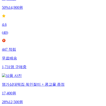
50
%
14,900
원
4.6
(
40
)
447
적립
무료배송
1,731
명
구매중
명가삼대떡집 쑥인절미 + 콩고물 증정
17,400
원
28
%
12,500
원