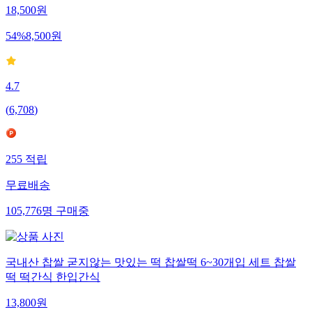
18,500
원
54
%
8,500
원
4.7
(
6,708
)
255
적립
무료배송
105,776
명
구매중
국내산 찹쌀 굳지않는 맛있는 떡 찹쌀떡 6~30개입 세트 찹쌀
떡 떡간식 한입간식
13,800
원