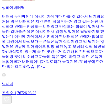
상하이버터떡
버터떡 두번째인데 식감이 가게마다 다를 것 같아서 남겨봐요
처음 먹은 버터떡은 지인 분이 직접 만든거 였고 같은 완전 바
삭하고 안에는 반정도는 비어있고 반정도는 찹쌀이 있어서 쫀
득한 겉바속쫀 요론 식감이어서 엄청 맛있어요 달달하기도 했
었는데 이번에 가게에서 시켜먹어본 버터떡은 안에가 찹살로
꽉 차있어서 바삭보다는 쫀득쫀득한 식감이었고 막 달지는 않
았어요 연유에 찍어먹어도 엄청 달진 않고 오히려 살짝 물렸달
까? 바삭함이 있는게 좀 더 맛있는거 같긴해요 전반적으로 까
눌레랑 맛이 비슷하고 까눌레 특유 향이 빠지고 좀 더 쫀득한
느낌이랄까 버터떡이니까 칼로리가 높겠지요..?? 하루에 한개
만 먹는걸로 하겠습니다 ..
닝니네
조회수
1,767
26.03.22