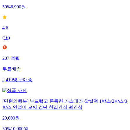
50
%
6,900
원
4.6
(
16
)
207
적립
무료배송
2,419
명
구매중
[만원의행복] 부드럽고 쫀득한 카스테라 찹쌀떡 1박스/2박스/3
박스 인절미 모찌 경단 한입간식 떡간식
20,000
원
50
%
10,000
원