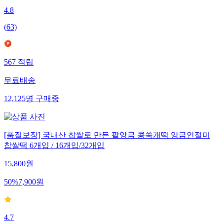
4.8
(
63
)
567
적립
무료배송
12,125
명
구매중
[품질보장] 국내산 찹쌀로 만든 팥앙금 콩쑥개떡 앙금인절미
찹쌀떡 6개입 / 16개입/32개입
15,800
원
50
%
7,900
원
4.7