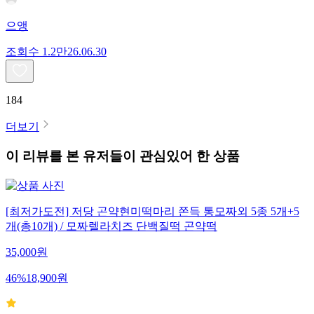
으앵
조회수
1.2만
26.06.30
184
더보기
이 리뷰를 본 유저들이 관심있어 한 상품
[최저가도전] 저당 곤약현미떡마리 쫀득 통모짜외 5종 5개+5
개(총10개) / 모짜렐라치즈 단백질떡 곤약떡
35,000
원
46
%
18,900
원