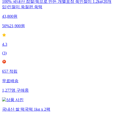
100% 국내산 찹쌀/쑥으로 만든 개별포장 쑥인절미 1.2kg(20개
입)인절미 쑥절편 쑥떡
43,800
원
50
%
21,900
원
4.3
(
3
)
657
적립
무료배송
1,277
명
구매중
국내산 쌀 떡국떡 1kg x 2팩