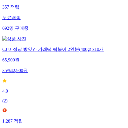
357
적립
무료배송
692
명
구매중
CJ 미정당 방앗간 가래떡 떡볶이 2인분(400g) x10개
65,900
원
35
%
42,900
원
4.0
(
2
)
1,287
적립