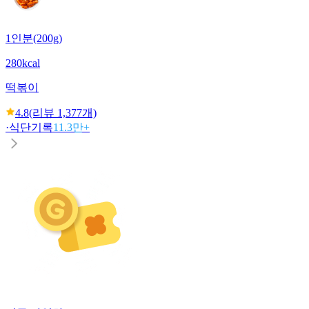
1인분(200g)
280kcal
떡볶이
4.8
(리뷰
1,377
개)
·
식단기록
11.3만+