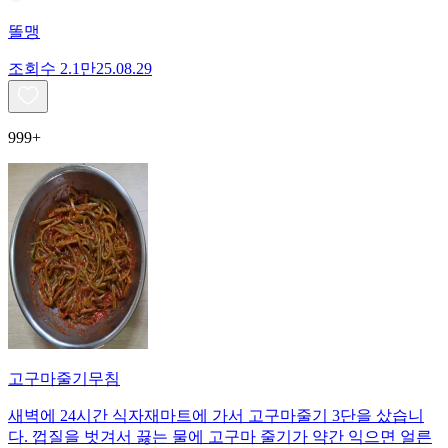
똘맹
조회수
2.1만
25.08.29
999+
고구마줄기무침
새벽에 24시간 식자재마트에 가서 고구마줄기 3단을 샀습니
다. 껍질을 벗겨서 끓는 물에 고구마 줄기가 약간 익으면 얼른