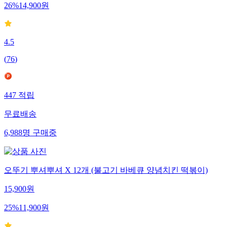
26
%
14,900
원
4.5
(
76
)
447
적립
무료배송
6,988
명
구매중
오뚜기 뿌셔뿌셔 X 12개 (불고기 바베큐 양념치킨 떡볶이)
15,900
원
25
%
11,900
원