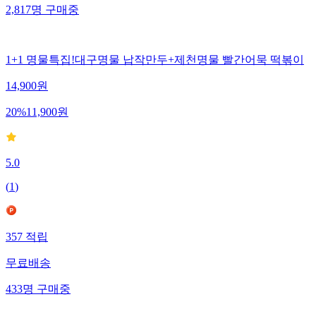
2,817
명
구매중
1+1 명물특집!대구명물 납작만두+제천명물 빨간어묵 떡볶이
14,900
원
20
%
11,900
원
5.0
(
1
)
357
적립
무료배송
433
명
구매중