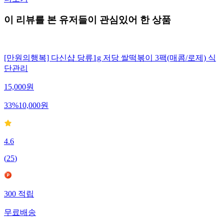
이 리뷰를 본 유저들이 관심있어 한 상품
[만원의행복] 다신샵 당류1g 저당 쌀떡볶이 3팩(매콤/로제) 식
단관리
15,000
원
33
%
10,000
원
4.6
(
25
)
300
적립
무료배송