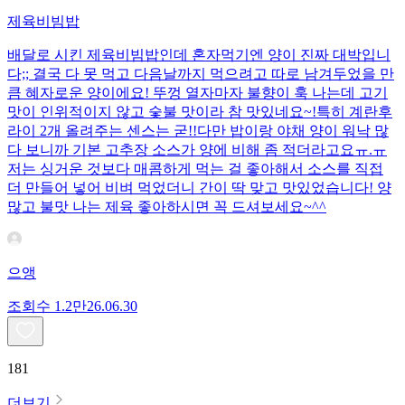
제육비빔밥
배달로 시킨 제육비빔밥인데 혼자먹기엔 양이 진짜 대박입니
다;; 결국 다 못 먹고 다음날까지 먹으려고 따로 남겨두었을 만
큼 혜자로운 양이에요! 뚜껑 열자마자 불향이 훅 나는데 고기
맛이 인위적이지 않고 숯불 맛이라 참 맛있네요~!특히 계란후
라이 2개 올려주는 센스는 굳!! ​다만 밥이랑 야채 양이 워낙 많
다 보니까 기본 고추장 소스가 양에 비해 좀 적더라고요ㅠ.ㅠ
저는 싱거운 것보다 매콤하게 먹는 걸 좋아해서 소스를 직접
더 만들어 넣어 비벼 먹었더니 간이 딱 맞고 맛있었습니다! 양
많고 불맛 나는 제육 좋아하시면 꼭 드셔보세요~^^
으앵
조회수
1.2만
26.06.30
181
더보기