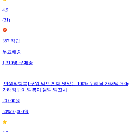
4.9
(
31
)
357
적립
무료배송
1,310
명
구매중
[만원의행복] 구워 먹으면 더 맛있는 100% 우리쌀 가래떡 700g
가래떡구이 떡볶이 물떡 떡꼬치
20,000
원
50
%
10,000
원