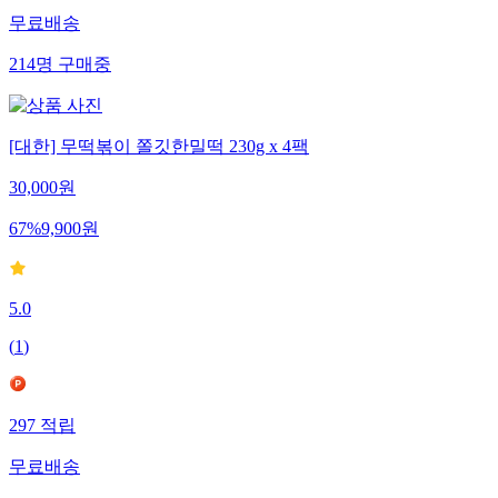
무료배송
214
명
구매중
[대한] 무떡볶이 쫄깃한밀떡 230g x 4팩
30,000
원
67
%
9,900
원
5.0
(
1
)
297
적립
무료배송