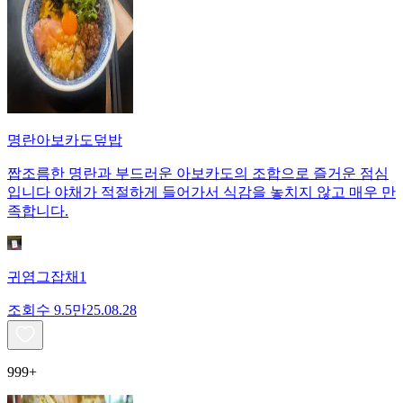
명란아보카도덮밥
짭조름한 명란과 부드러운 아보카도의 조합으로 즐거운 점심
입니다 야채가 적절하게 들어가서 식감을 놓치지 않고 매우 만
족합니다.
귀염그잡채1
조회수
9.5만
25.08.28
999+