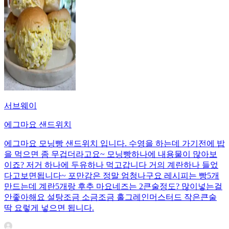
서브웨이
에그마요 샌드위치
에그마요 모닝빵 샌드위치 입니다. 수영을 하는데 가기전에 밥
을 먹으면 좀 무겁더라고요~ 모닝빵하나에 내용물이 많아보
이죠? 저거 하나에 두유하나 먹고갑니다 거의 계란하나 들었
다고보면됩니다~ 포만감은 정말 엄청나구요 레시피는 빵5개
만드는데 계란5개랑 후추 마요네즈는 2큰술정도? 많이넣는걸
안좋아해요 설탕조금 소금조금 홀그레인머스터드 작은큰술
딱 요렇게 넣으면 됩니다.