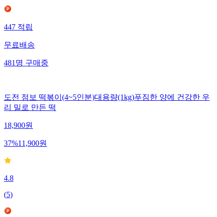
447
적립
무료배송
481
명
구매중
도전 점보 떡볶이(4~5인분)대용량(1kg)푸짐한 양에 건강한 우
리 밀로 만든 떡
18,900
원
37
%
11,900
원
4.8
(
5
)