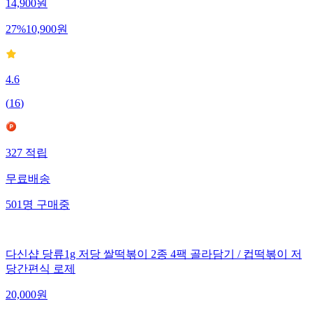
14,900
원
27
%
10,900
원
4.6
(
16
)
327
적립
무료배송
501
명
구매중
다신샵 당류1g 저당 쌀떡볶이 2종 4팩 골라담기 / 컵떡볶이 저
당간편식 로제
20,000
원