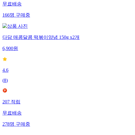
무료배송
166
명
구매중
다담 매콤달콤 떡볶이양념 150g x2개
6,900
원
4.6
(
8
)
207
적립
무료배송
278
명
구매중