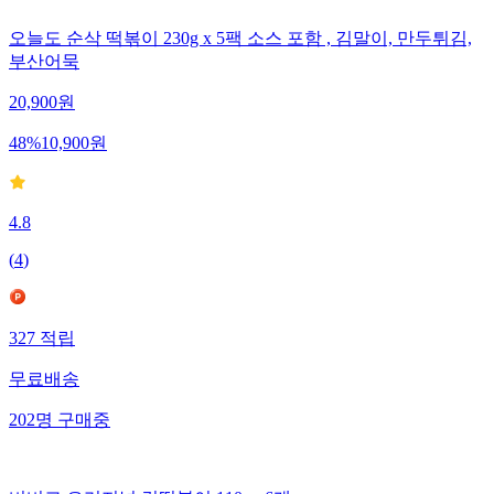
오늘도 순삭 떡볶이 230g x 5팩 소스 포함 , 김말이, 만두튀김,
부산어묵
20,900
원
48
%
10,900
원
4.8
(
4
)
327
적립
무료배송
202
명
구매중