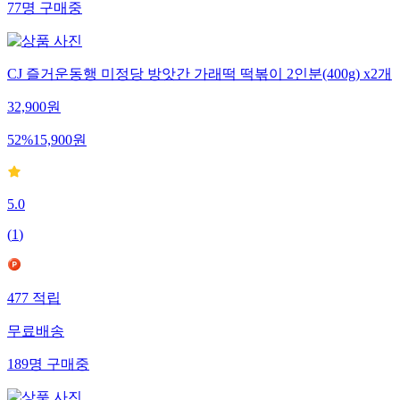
77
명
구매중
CJ 즐거운동행 미정당 방앗간 가래떡 떡볶이 2인분(400g) x2개
32,900
원
52
%
15,900
원
5.0
(
1
)
477
적립
무료배송
189
명
구매중