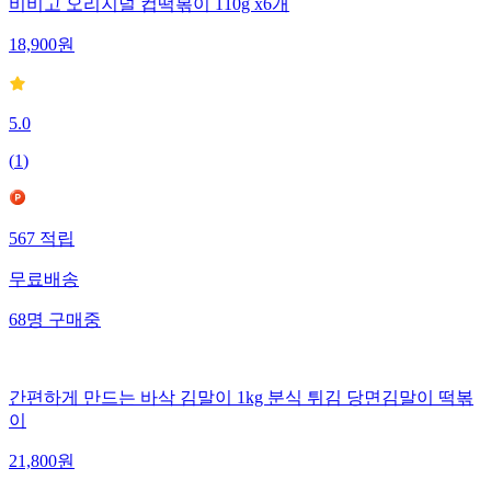
비비고 오리지널 컵떡볶이 110g x6개
18,900
원
5.0
(
1
)
567
적립
무료배송
68
명
구매중
간편하게 만드는 바삭 김말이 1kg 분식 튀김 당면김말이 떡볶
이
21,800
원