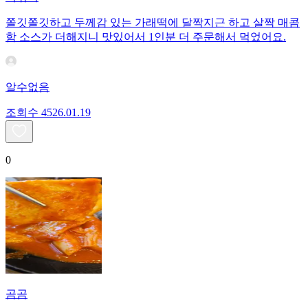
쫄깃쫄깃하고 두께감 있는 가래떡에 달짝지근 하고 살짝 매콤
함 소스가 더해지니 맛있어서 1인분 더 주문해서 먹었어요.
알수없음
조회수
45
26.01.19
0
곰곰