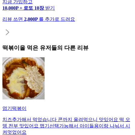
지금 가입하고
10,000P + 로또 10장
받기
리뷰 쓰면
2,000P
를 추가로 드려요
떡볶이
을 먹은 유저들의 다른 리뷰
엽기떡볶이
치즈추가해서 먹었습니다 콘까지 올려먹으니 맛있어요 떡 오
뎅 전부 맛있어요 맵기선택가능해서 아이들용이랑 나눠서 시
켜멋었어요