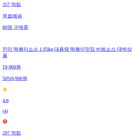
357
적립
무료배송
80
명
구매중
진미 떡볶이소스 1.95kg 대용량 떡볶이맛집 비법소스 대박상
품
19,900
원
50
%
9,900
원
4.8
(
4
)
297
적립