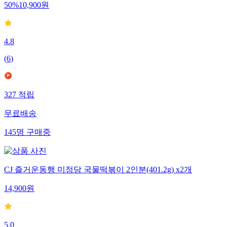
50
%
10,900
원
4.8
(
6
)
327
적립
무료배송
145
명
구매중
CJ 즐거운동행 미정당 국물떡볶이 2인분(401.2g) x2개
14,900
원