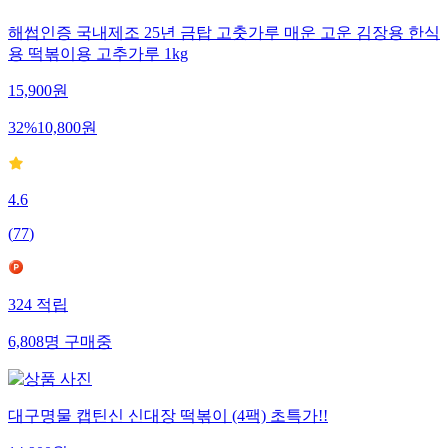
해썹인증 국내제조 25년 금탑 고춧가루 매운 고운 김장용 한식
용 떡볶이용 고추가루 1kg
15,900
원
32
%
10,800
원
4.6
(
77
)
324
적립
6,808
명
구매중
대구명물 캡틴신 신대장 떡볶이 (4팩) 초특가!!