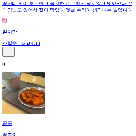
떡인데 맛이 부드럽고 쫄깃하고 그렇게 달지않고 맛있었다 꼬
마김밥도 있어서 같이 먹었다 옛날 추억이 생각나는 날입니다
쁜지맘
조회수
44
26.01.13
0
곰곰
떡볶이