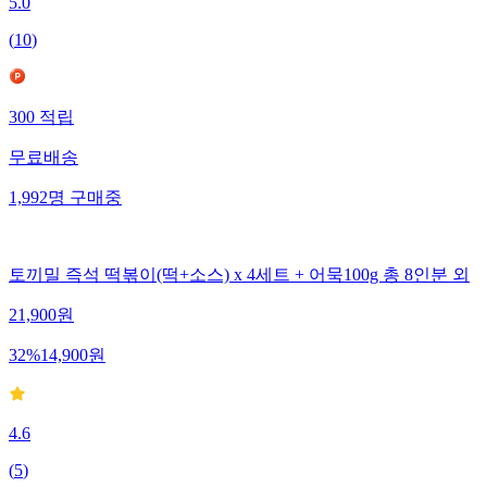
5.0
(
10
)
300
적립
무료배송
1,992
명
구매중
토끼밀 즉석 떡볶이(떡+소스) x 4세트 + 어묵100g 총 8인분 외
21,900
원
32
%
14,900
원
4.6
(
5
)