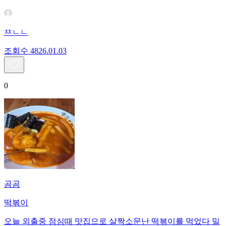
ㅉㄴㄴ
조회수
48
26.01.03
0
곰곰
떡볶이
오늘 외출중 점심때 맛집으로 살짝소문난 떡볶이를 먹었다 밀