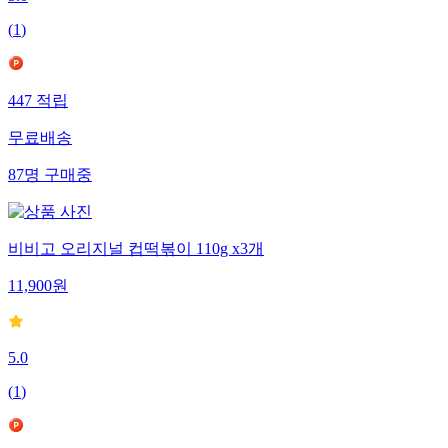
5.0
(
1
)
447
적립
무료배송
87
명
구매중
비비고 오리지널 컵떡볶이 110g x3개
11,900
원
5.0
(
1
)