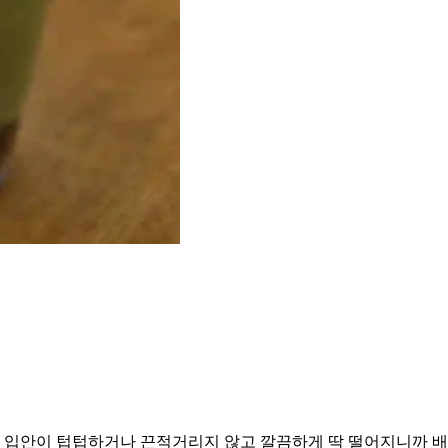
입안이 텁텁하거나 끈적거리지 않고 깔끔하게 딱 떨어지니까 배