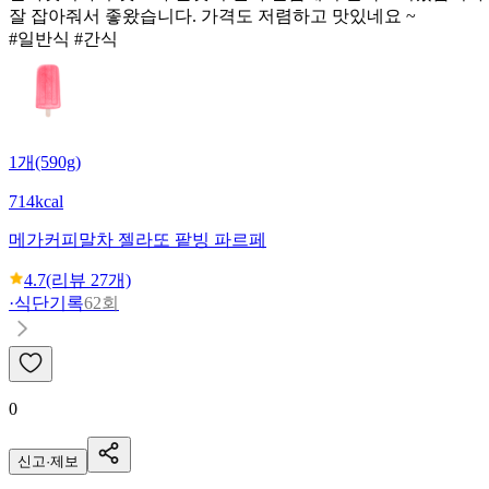
잘 잡아줘서 좋왔습니다. 가격도 저렴하고 맛있네요 ~
#일반식 #간식
1개(590g)
714kcal
메가커피
말차 젤라또 팥빙 파르페
4.7
(리뷰
27
개)
·
식단기록
62회
0
신고·제보