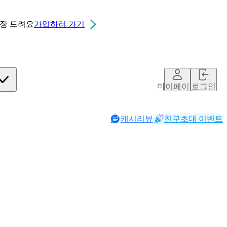
0장
드려요
가입하러 가기
마이페이지
로그인
캐시리뷰
친구초대 이벤트