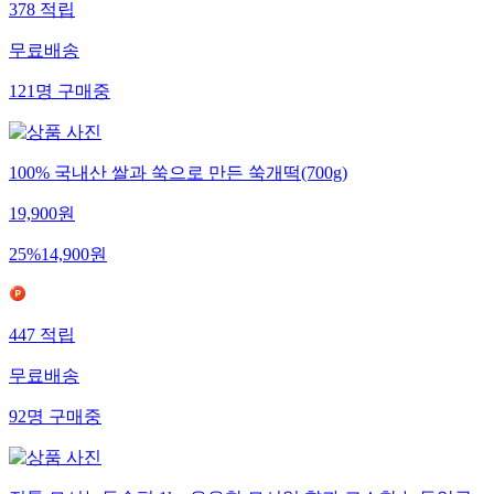
378
적립
무료배송
121
명
구매중
100% 국내산 쌀과 쑥으로 만든 쑥개떡(700g)
19,900
원
25
%
14,900
원
447
적립
무료배송
92
명
구매중