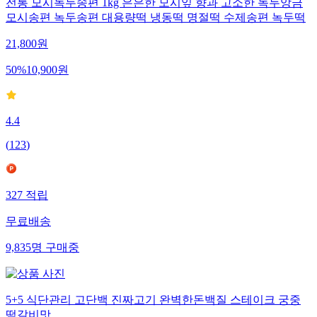
전통 모시녹두송편 1kg 은은한 모시잎 향과 고소한 녹두앙금
모시송편 녹두송편 대용량떡 냉동떡 명절떡 수제송편 녹두떡
21,800
원
50
%
10,900
원
4.4
(
123
)
327
적립
무료배송
9,835
명
구매중
5+5 식단관리 고단백 진짜고기 완벽한돈백질 스테이크 궁중