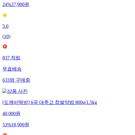
24
%
27,900
원
5.0
(
10
)
837
적립
무료배송
633
명
구매중
[도깨비떡방] 6곡 대추고 찹쌀약밥 800g/1.5kg
40,000
원
53
%
18,900
원