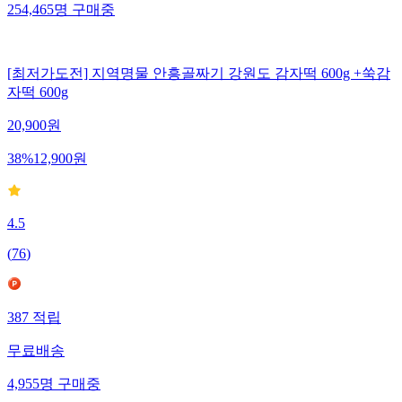
254,465
명
구매중
[최저가도전] 지역명물 안흥골짜기 강원도 감자떡 600g +쑥감
자떡 600g
20,900
원
38
%
12,900
원
4.5
(
76
)
387
적립
무료배송
4,955
명
구매중