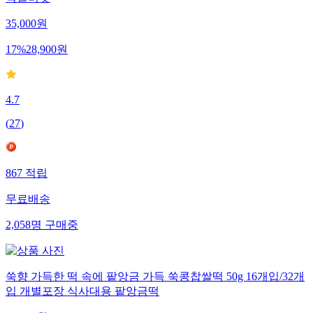
떡갈비맛
35,000
원
17
%
28,900
원
4.7
(
27
)
867
적립
무료배송
2,058
명
구매중
쑥향 가득한 떡 속에 팥앙금 가득 쑥콩찹쌀떡 50g 16개입/32개
입 개별포장 식사대용 팥앙금떡