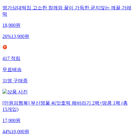
명가삼대떡집 고소한 참깨와 꿀이 가득한 굳지않는 깨꿀 가래
떡
18,900
원
26
%
13,900
원
417
적립
무료배송
31
명
구매중
[만원의행복] 부산명물 씨앗호떡 해바라기 2팩+땅콩 1팩 (총
15개입)
17,900
원
44
%
10,000
원