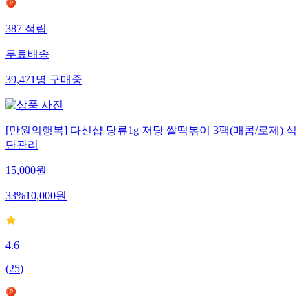
387
적립
무료배송
39,471
명
구매중
[만원의행복] 다신샵 당류1g 저당 쌀떡볶이 3팩(매콤/로제) 식
단관리
15,000
원
33
%
10,000
원
4.6
(
25
)