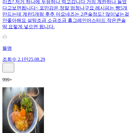
이죠? 저거 하나에 두유하나 먹고갑니다 거의 계란하나 들었
다고보면됩니다~ 포만감은 정말 엄청나구요 레시피는 빵5개
만드는데 계란5개랑 후추 마요네즈는 2큰술정도? 많이넣는걸
안좋아해요 설탕조금 소금조금 홀그레인머스터드 작은큰술
딱 요렇게 넣으면 됩니다.
똘맹
조회수
2.1만
25.08.29
999+