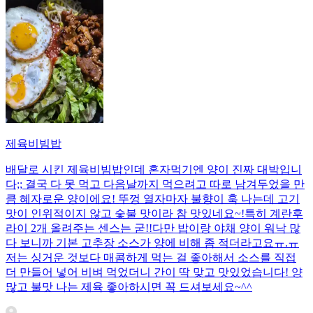
제육비빔밥
배달로 시킨 제육비빔밥인데 혼자먹기엔 양이 진짜 대박입니
다;; 결국 다 못 먹고 다음날까지 먹으려고 따로 남겨두었을 만
큼 혜자로운 양이에요! 뚜껑 열자마자 불향이 훅 나는데 고기
맛이 인위적이지 않고 숯불 맛이라 참 맛있네요~!특히 계란후
라이 2개 올려주는 센스는 굳!! ​다만 밥이랑 야채 양이 워낙 많
다 보니까 기본 고추장 소스가 양에 비해 좀 적더라고요ㅠ.ㅠ
저는 싱거운 것보다 매콤하게 먹는 걸 좋아해서 소스를 직접
더 만들어 넣어 비벼 먹었더니 간이 딱 맞고 맛있었습니다! 양
많고 불맛 나는 제육 좋아하시면 꼭 드셔보세요~^^