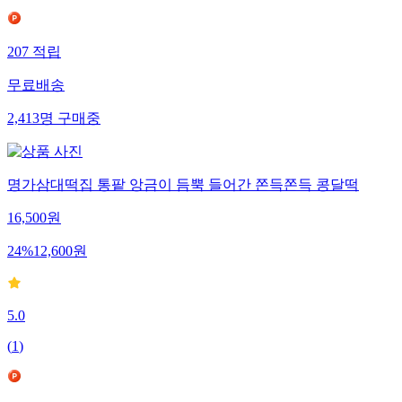
207
적립
무료배송
2,413
명
구매중
명가삼대떡집 통팥 앙금이 듬뿍 들어간 쫀득쫀득 콩달떡
16,500
원
24
%
12,600
원
5.0
(
1
)