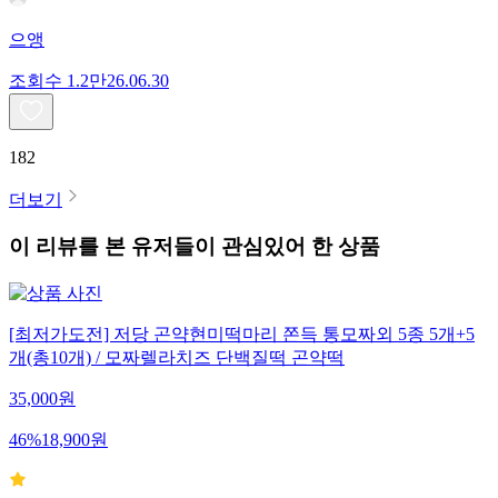
으앵
조회수
1.2만
26.06.30
182
더보기
이 리뷰를 본 유저들이 관심있어 한 상품
[최저가도전] 저당 곤약현미떡마리 쫀득 통모짜외 5종 5개+5
개(총10개) / 모짜렐라치즈 단백질떡 곤약떡
35,000
원
46
%
18,900
원