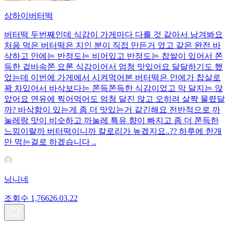
상하이버터떡
버터떡 두번째인데 식감이 가게마다 다를 것 같아서 남겨봐요
처음 먹은 버터떡은 지인 분이 직접 만든거 였고 같은 완전 바
삭하고 안에는 반정도는 비어있고 반정도는 찹쌀이 있어서 쫀
득한 겉바속쫀 요론 식감이어서 엄청 맛있어요 달달하기도 했
었는데 이번에 가게에서 시켜먹어본 버터떡은 안에가 찹살로
꽉 차있어서 바삭보다는 쫀득쫀득한 식감이었고 막 달지는 않
았어요 연유에 찍어먹어도 엄청 달진 않고 오히려 살짝 물렸달
까? 바삭함이 있는게 좀 더 맛있는거 같긴해요 전반적으로 까
눌레랑 맛이 비슷하고 까눌레 특유 향이 빠지고 좀 더 쫀득한
느낌이랄까 버터떡이니까 칼로리가 높겠지요..?? 하루에 한개
만 먹는걸로 하겠습니다 ..
닝니네
조회수
1,766
26.03.22