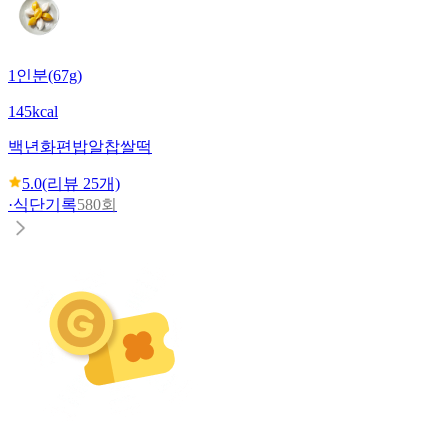
1인분(67g)
145kcal
백년화편
밥알찹쌀떡
5.0
(리뷰
25
개)
·
식단기록
580회