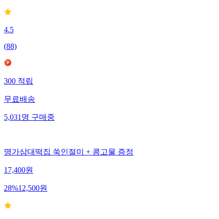
4.5
(
88
)
300
적립
무료배송
5,031
명
구매중
명가삼대떡집 쑥인절미 + 콩고물 증정
17,400
원
28
%
12,500
원