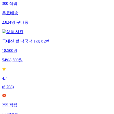
300
적립
무료배송
2,824
명
구매중
국내산 쌀 떡국떡 1kg x 2팩
18,500
원
54
%
8,500
원
4.7
(
6,708
)
255
적립