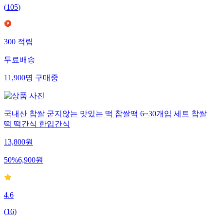
(
105
)
300
적립
무료배송
11,900
명
구매중
국내산 찹쌀 굳지않는 맛있는 떡 찹쌀떡 6~30개입 세트 찹쌀
떡 떡간식 한입간식
13,800
원
50
%
6,900
원
4.6
(
16
)