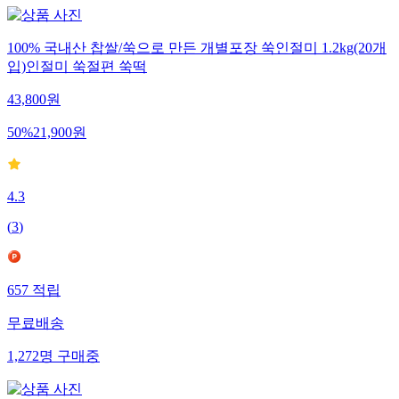
100% 국내산 찹쌀/쑥으로 만든 개별포장 쑥인절미 1.2kg(20개
입)인절미 쑥절편 쑥떡
43,800
원
50
%
21,900
원
4.3
(
3
)
657
적립
무료배송
1,272
명
구매중