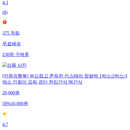
4.3
(
8
)
375
적립
무료배송
236
명
구매중
[만원의행복] 부드럽고 쫀득한 카스테라 찹쌀떡 1박스/2박스/3
박스 인절미 모찌 경단 한입간식 떡간식
20,000
원
50
%
10,000
원
4.7