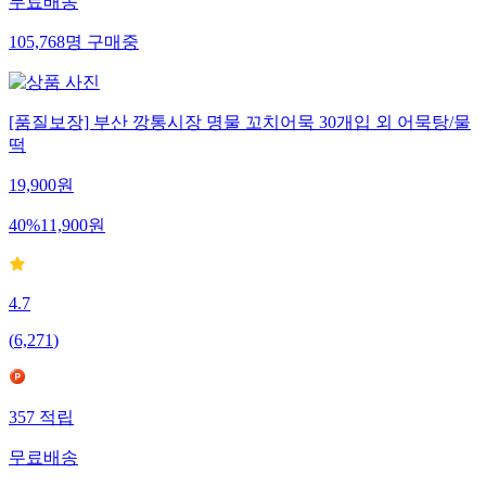
무료배송
105,768
명
구매중
[품질보장] 부산 깡통시장 명물 꼬치어묵 30개입 외 어묵탕/물
떡
19,900
원
40
%
11,900
원
4.7
(
6,271
)
357
적립
무료배송