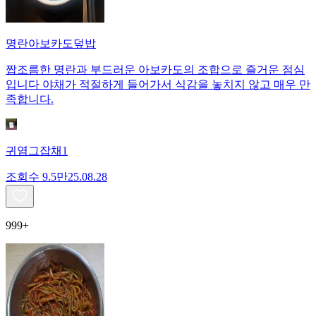
명란아보카도덮밥
짭조름한 명란과 부드러운 아보카도의 조합으로 즐거운 점심
입니다 야채가 적절하게 들어가서 식감을 놓치지 않고 매우 만
족합니다.
귀염그잡채1
조회수
9.5만
25.08.28
999+