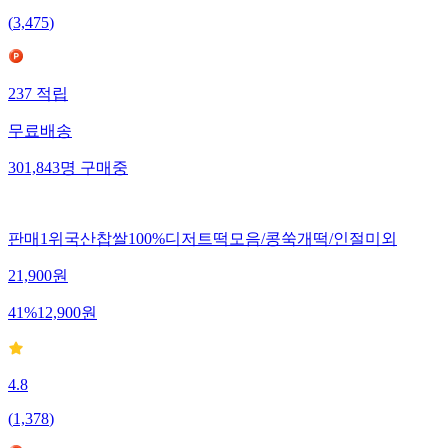
(
3,475
)
237
적립
무료배송
301,843
명
구매중
판매1위국산찹쌀100%디저트떡모음/콩쑥개떡/인절미외
21,900
원
41
%
12,900
원
4.8
(
1,378
)