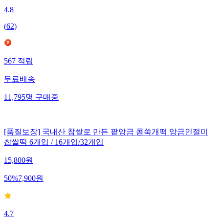
4.8
(
62
)
567
적립
무료배송
11,795
명
구매중
[품질보장] 국내산 찹쌀로 만든 팥앙금 콩쑥개떡 앙금인절미
찹쌀떡 6개입 / 16개입/32개입
15,800
원
50
%
7,900
원
4.7