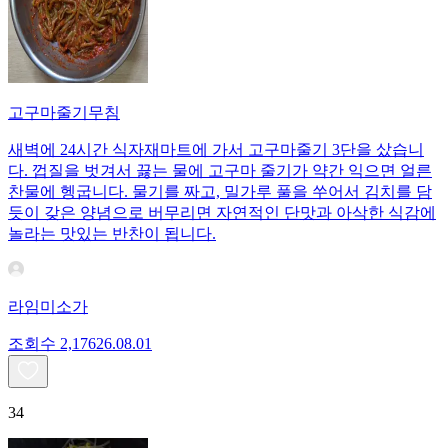
고구마줄기무침
새벽에 24시간 식자재마트에 가서 고구마줄기 3단을 샀습니
다. 껍질을 벗겨서 끓는 물에 고구마 줄기가 약간 익으면 얼른
찬물에 헹굽니다. 물기를 짜고, 밀가루 풀을 쑤어서 김치를 담
듯이 갖은 양념으로 버무리면 자연적인 단맛과 아삭한 식감에
놀라는 맛있는 반찬이 됩니다.
라임미소가
조회수
2,176
26.08.01
34