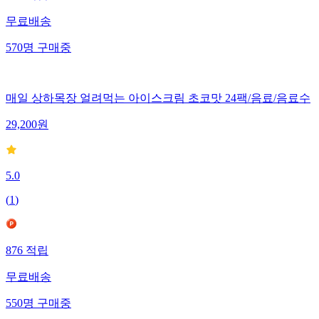
831
적립
무료배송
570
명
구매중
매일 상하목장 얼려먹는 아이스크림 초코맛 24팩/음료/음료수
29,200
원
5.0
(
1
)
876
적립
무료배송
550
명
구매중