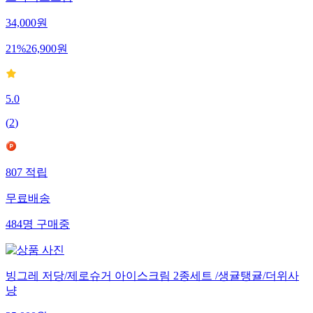
트아이스크림
34,000
원
21
%
26,900
원
5.0
(
2
)
807
적립
무료배송
484
명
구매중
빙그레 저당/제로슈거 아이스크림 2종세트 /생귤탱귤/더위사
냥