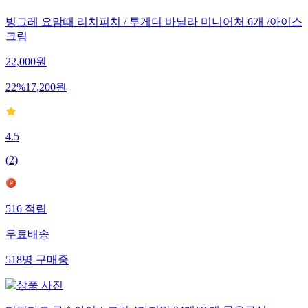
빙그레 요맘때 리치피치 / 투게더 바닐라 미니어처 6개 /아이스
크림
22,000
원
22
%
17,200
원
4.5
(
2
)
516
적립
무료배송
518
명
구매중