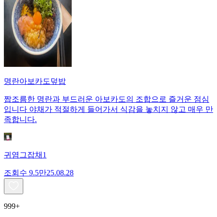
명란아보카도덮밥
짭조름한 명란과 부드러운 아보카도의 조합으로 즐거운 점심
입니다 야채가 적절하게 들어가서 식감을 놓치지 않고 매우 만
족합니다.
귀염그잡채1
조회수
9.5만
25.08.28
999+