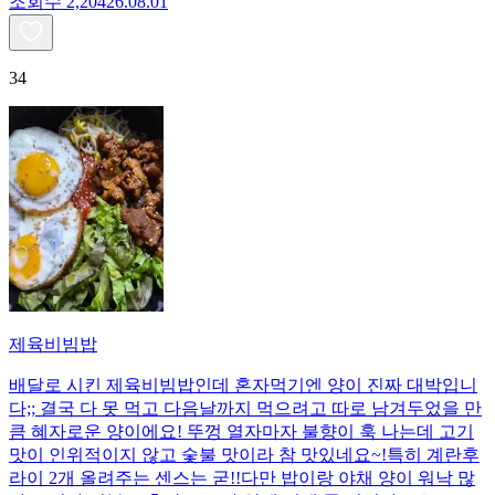
조회수
2,204
26.08.01
34
제육비빔밥
배달로 시킨 제육비빔밥인데 혼자먹기엔 양이 진짜 대박입니
다;; 결국 다 못 먹고 다음날까지 먹으려고 따로 남겨두었을 만
큼 혜자로운 양이에요! 뚜껑 열자마자 불향이 훅 나는데 고기
맛이 인위적이지 않고 숯불 맛이라 참 맛있네요~!특히 계란후
라이 2개 올려주는 센스는 굳!! ​다만 밥이랑 야채 양이 워낙 많