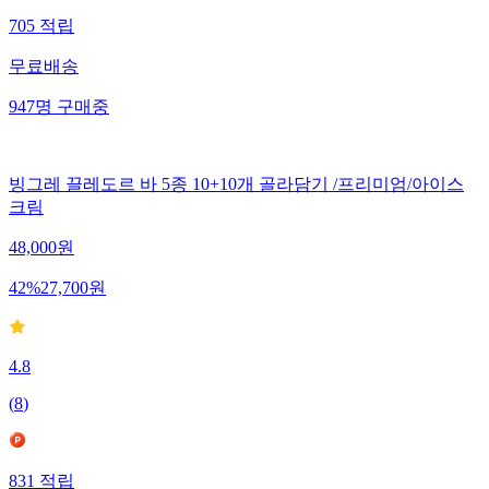
705
적립
무료배송
947
명
구매중
빙그레 끌레도르 바 5종 10+10개 골라담기 /프리미엄/아이스
크림
48,000
원
42
%
27,700
원
4.8
(
8
)