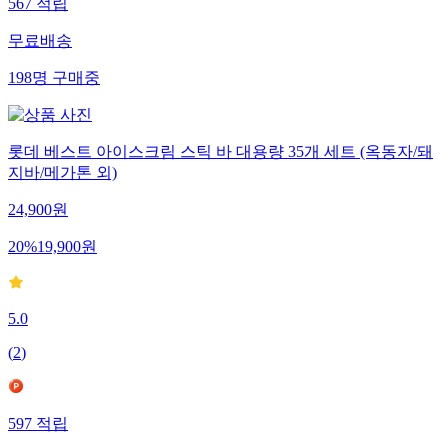
567
적립
무료배송
198
명
구매중
롯데 베스트 아이스크림 스틱 바 대용량 35개 세트 (옥동자/돼
지바/메가톤 외)
24,900
원
20
%
19,900
원
5.0
(
2
)
597
적립