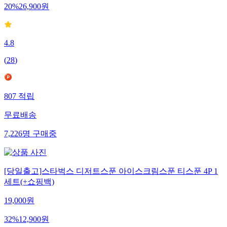
20
%
26,900
원
4.8
(
28
)
807
적립
무료배송
7,226
명
구매중
[당일출고]스타벅스 디저트스푼 아이스크림스푼 티스푼 4P 1
세트(+쇼핑백)
19,000
원
32
%
12,900
원