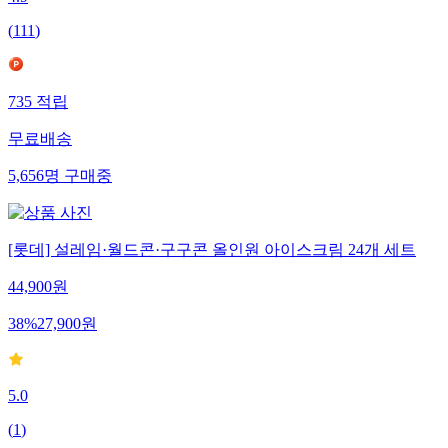
(
111
)
735
적립
무료배송
5,656
명
구매중
[롯데] 설레임·월드콘·구구콘 올인원 아이스크림 24개 세트
44,900
원
38
%
27,900
원
5.0
(
1
)