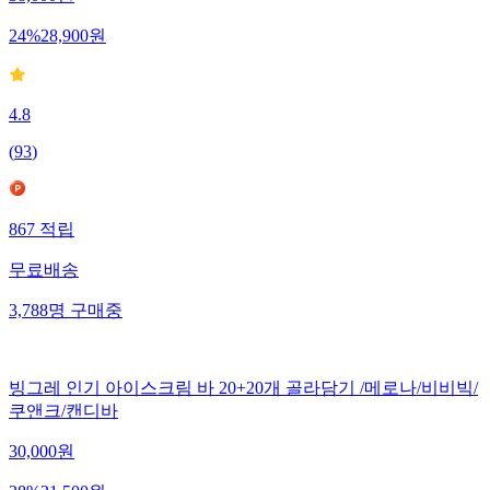
24
%
28,900
원
4.8
(
93
)
867
적립
무료배송
3,788
명
구매중
빙그레 인기 아이스크림 바 20+20개 골라담기 /메로나/비비빅/
쿠앤크/캔디바
30,000
원