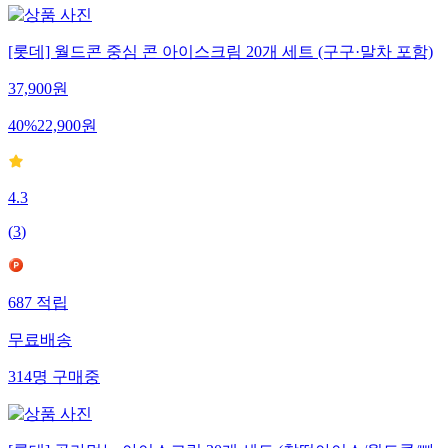
[롯데] 월드콘 중심 콘 아이스크림 20개 세트 (구구·말차 포함)
37,900
원
40
%
22,900
원
4.3
(
3
)
687
적립
무료배송
314
명
구매중