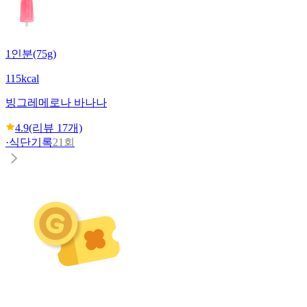
1인분(75g)
115kcal
빙그레
메로나 바나나
4.9
(리뷰
17
개)
·
식단기록
21회