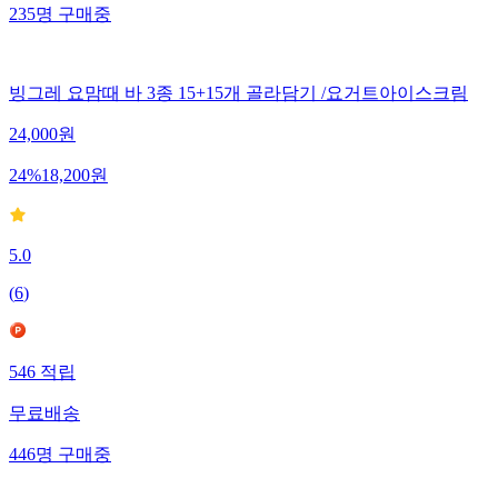
235
명
구매중
빙그레 요맘때 바 3종 15+15개 골라담기 /요거트아이스크림
24,000
원
24
%
18,200
원
5.0
(
6
)
546
적립
무료배송
446
명
구매중