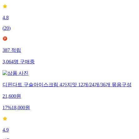
4.8
(
20
)
387
적립
3,064
명
구매중
디핀다트 구슬아이스크림 4가지맛 12개/24개/36개 묶음구성
21,600
원
17
%
18,000
원
4.9