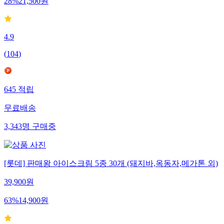
28
%
21,500
원
4.9
(
104
)
645
적립
무료배송
3,343
명
구매중
[롯데] 판매왕 아이스크림 5종 30개 (돼지바,옥동자,메가톤 외)
39,900
원
63
%
14,900
원