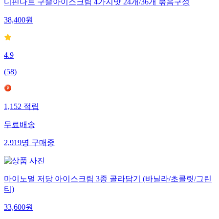
디핀다트 구슬아이스크림 4가지맛 24개/36개 묶음구성
38,400
원
4.9
(
58
)
1,152
적립
무료배송
2,919
명
구매중
마이노멀 저당 아이스크림 3종 골라담기 (바닐라/초콜릿/그린
티)
33,600
원