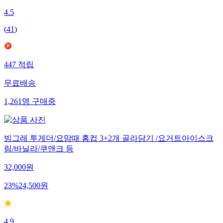
4.5
(
41
)
447
적립
무료배송
1,261
명
구매중
빙그레 투게더/요맘때 홈컵 3+2개 골라담기 /요거트아이스크
림/바닐라/쿠앤크 등
32,000
원
23
%
24,500
원
4.9