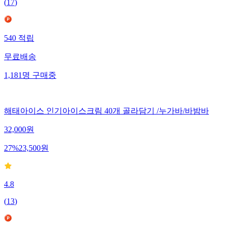
(
17
)
540
적립
무료배송
1,181
명
구매중
해태아이스 인기아이스크림 40개 골라담기 /누가바/바밤바
32,000
원
27
%
23,500
원
4.8
(
13
)