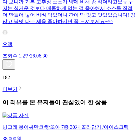
다 보니까 기본 고추장 소스가 양에 비해 좀 적더라고요ㅠ.ㅠ
저는 싱거운 것보다 매콤하게 먹는 걸 좋아해서 소스를 직접
더 만들어 넣어 비벼 먹었더니 간이 딱 맞고 맛있었습니다! 양
많고 불맛 나는 제육 좋아하시면 꼭 드셔보세요~^^
으앵
조회수
1.2만
26.06.30
182
더보기
이 리뷰를 본 유저들이 관심있어 한 상품
빙그레 붕어싸만코/빵또아 7종 30개 골라담기 /아이스크림
38,000
원