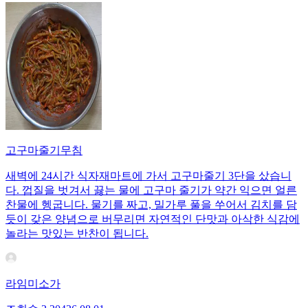
고구마줄기무침
새벽에 24시간 식자재마트에 가서 고구마줄기 3단을 샀습니
다. 껍질을 벗겨서 끓는 물에 고구마 줄기가 약간 익으면 얼른
찬물에 헹굽니다. 물기를 짜고, 밀가루 풀을 쑤어서 김치를 담
듯이 갖은 양념으로 버무리면 자연적인 단맛과 아삭한 식감에
놀라는 맛있는 반찬이 됩니다.
라임미소가