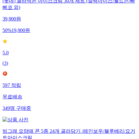
[롯데] 골라먹는 아이스크림 30개 세트 (찰떡아이스/월드콘/빠
삐코 외)
39,900
원
50
%
19,900
원
5.0
(
3
)
597
적립
무료배송
349
명
구매중
빙그레 요맘때 콘 5종 24개 골라담기 /레인보우/블루베리/요거