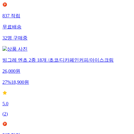
837
적립
무료배송
32
명
구매중
빙그레 엔초 2종 18개 /초코/디카페인커피/아이스크림
26,000
원
27
%
18,900
원
5.0
(
2
)