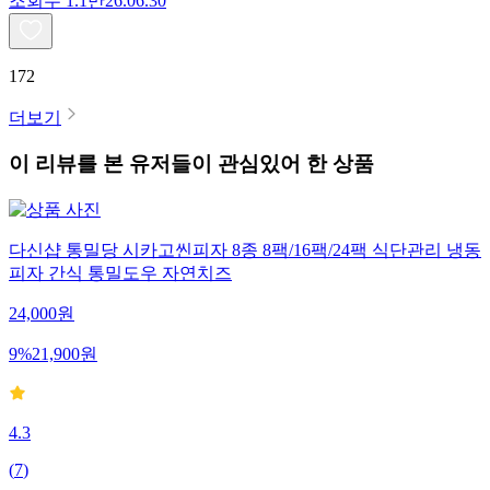
조회수
1.1만
26.06.30
172
더보기
이 리뷰를 본 유저들이 관심있어 한 상품
다신샵 통밀당 시카고씬피자 8종 8팩/16팩/24팩 식단관리 냉동
피자 간식 통밀도우 자연치즈
24,000
원
9
%
21,900
원
4.3
(
7
)