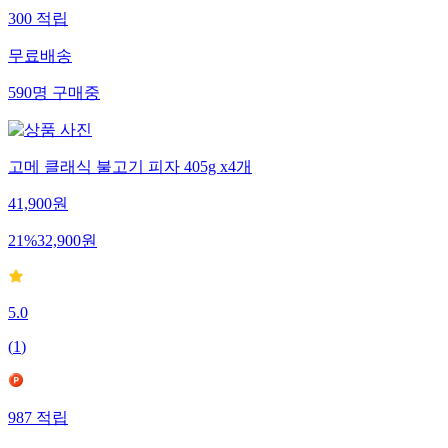
300
적립
무료배송
590
명
구매중
고메 클래식 불고기 피자 405g x4개
41,900
원
21
%
32,900
원
5.0
(
1
)
987
적립