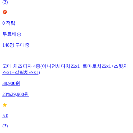
(
3
)
0
적립
무료배송
148
명
구매중
고메 치즈피자 4종(어니언체다치즈x1+토마토치즈x1+스윗치
즈x1+갈릭치즈x1)
38,900
원
23
%
29,900
원
5.0
(
3
)