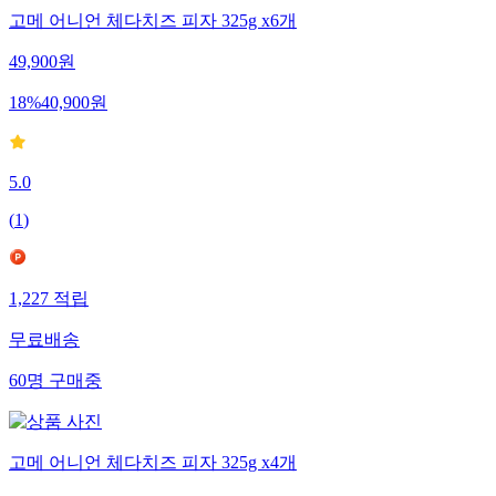
고메 어니언 체다치즈 피자 325g x6개
49,900
원
18
%
40,900
원
5.0
(
1
)
1,227
적립
무료배송
60
명
구매중
고메 어니언 체다치즈 피자 325g x4개