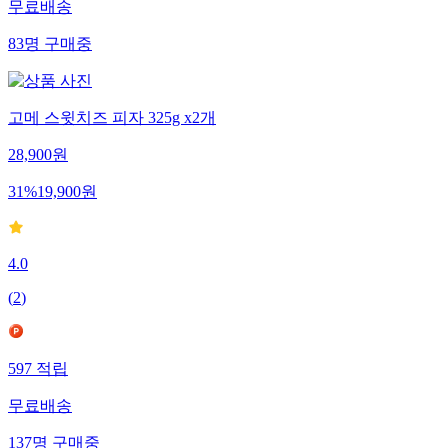
무료배송
83
명
구매중
고메 스윗치즈 피자 325g x2개
28,900
원
31
%
19,900
원
4.0
(
2
)
597
적립
무료배송
137
명
구매중