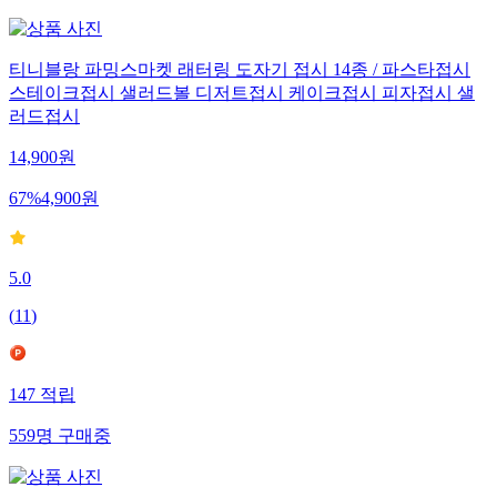
티니블랑 파밍스마켓 래터링 도자기 접시 14종 / 파스타접시
스테이크접시 샐러드볼 디저트접시 케이크접시 피자접시 샐
러드접시
14,900
원
67
%
4,900
원
5.0
(
11
)
147
적립
559
명
구매중