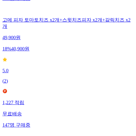
고메 피자 토마토치즈 x2개+스윗치즈피자 x2개+갈릭치즈 x2
개
49,900
원
18
%
40,900
원
5.0
(
2
)
1,227
적립
무료배송
147
명
구매중