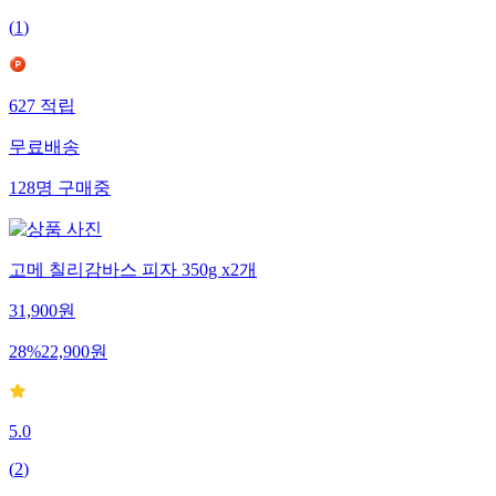
(
1
)
627
적립
무료배송
128
명
구매중
고메 칠리감바스 피자 350g x2개
31,900
원
28
%
22,900
원
5.0
(
2
)