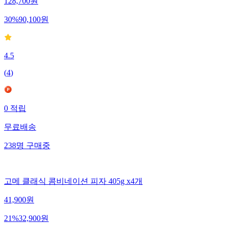
128,700
원
30
%
90,100
원
4.5
(
4
)
0
적립
무료배송
238
명
구매중
고메 클래식 콤비네이션 피자 405g x4개
41,900
원
21
%
32,900
원