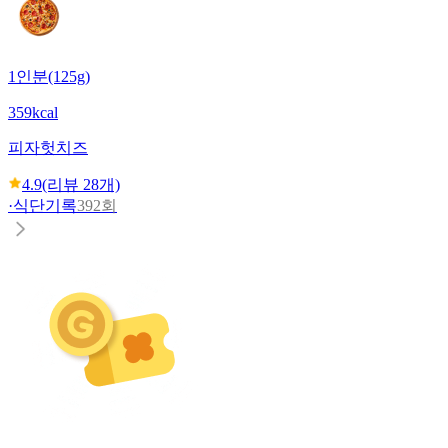
1인분(125g)
359kcal
피자헛
치즈
4.9
(리뷰
28
개)
·
식단기록
392회