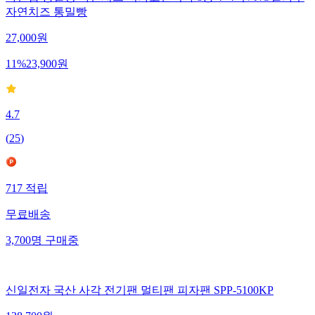
자연치즈 통밀빵
27,000
원
11
%
23,900
원
4.7
(
25
)
717
적립
무료배송
3,700
명
구매중
신일전자 국산 사각 전기팬 멀티팬 피자팬 SPP-5100KP