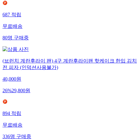
687
적립
무료배송
80
명
구매중
(브런치 계란후라이 팬) 4구 계란후라이팬 핫케이크 한입 김치
전 피자 (인덕션사용불가)
40,000
원
26
%
29,800
원
894
적립
무료배송
336
명
구매중