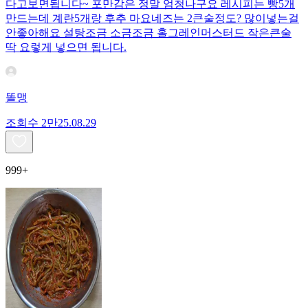
다고보면됩니다~ 포만감은 정말 엄청나구요 레시피는 빵5개
만드는데 계란5개랑 후추 마요네즈는 2큰술정도? 많이넣는걸
안좋아해요 설탕조금 소금조금 홀그레인머스터드 작은큰술
딱 요렇게 넣으면 됩니다.
똘맹
조회수
2만
25.08.29
999+