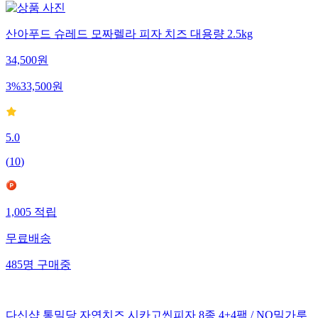
산아푸드 슈레드 모짜렐라 피자 치즈 대용량 2.5kg
34,500
원
3
%
33,500
원
5.0
(
10
)
1,005
적립
무료배송
485
명
구매중
다신샵 통밀당 자연치즈 시카고씬피자 8종 4+4팩 / NO밀가루