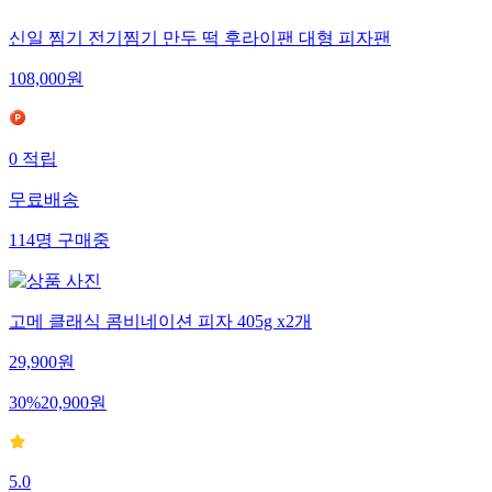
신일 찜기 전기찜기 만두 떡 후라이팬 대형 피자팬
108,000
원
0
적립
무료배송
114
명
구매중
고메 클래식 콤비네이션 피자 405g x2개
29,900
원
30
%
20,900
원
5.0