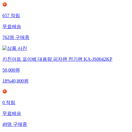
657
적립
무료배송
762
명
구매중
키친아트 포이베 대용량 피자팬 전기팬 KA-JS0042KP
50,000
원
18
%
40,800
원
0
적립
무료배송
49
명
구매중