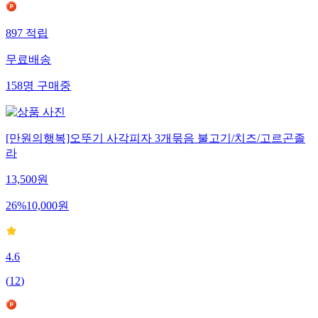
897
적립
무료배송
158
명
구매중
[만원의행복]오뚜기 사각피자 3개묶음 불고기/치즈/고르곤졸
라
13,500
원
26
%
10,000
원
4.6
(
12
)