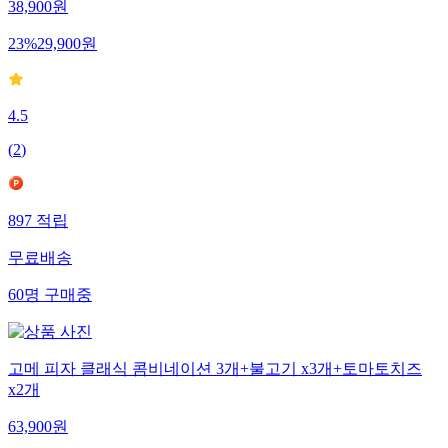
38,900
원
23
%
29,900
원
4.5
(
2
)
897
적립
무료배송
60
명
구매중
고메 피자 클래식 콤비네이션 3개+불고기 x3개+토마토치즈
x2개
63,900
원