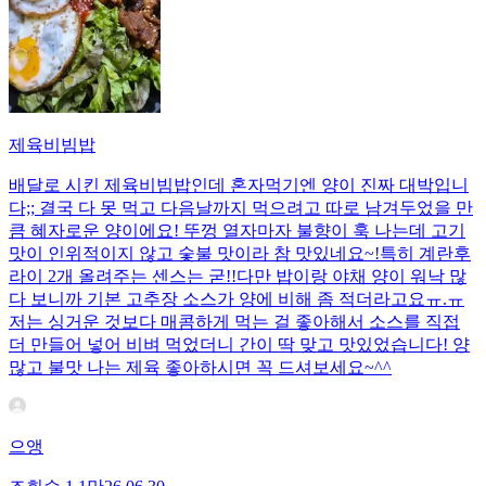
제육비빔밥
배달로 시킨 제육비빔밥인데 혼자먹기엔 양이 진짜 대박입니
다;; 결국 다 못 먹고 다음날까지 먹으려고 따로 남겨두었을 만
큼 혜자로운 양이에요! 뚜껑 열자마자 불향이 훅 나는데 고기
맛이 인위적이지 않고 숯불 맛이라 참 맛있네요~!특히 계란후
라이 2개 올려주는 센스는 굳!! ​다만 밥이랑 야채 양이 워낙 많
다 보니까 기본 고추장 소스가 양에 비해 좀 적더라고요ㅠ.ㅠ
저는 싱거운 것보다 매콤하게 먹는 걸 좋아해서 소스를 직접
더 만들어 넣어 비벼 먹었더니 간이 딱 맞고 맛있었습니다! 양
많고 불맛 나는 제육 좋아하시면 꼭 드셔보세요~^^
으앵