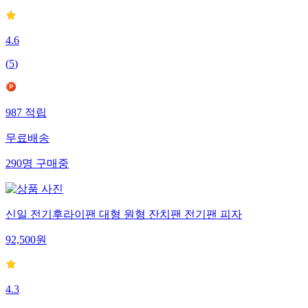
4.6
(
5
)
987
적립
무료배송
290
명
구매중
신일 전기후라이팬 대형 원형 잔치팬 전기팬 피자
92,500
원
4.3