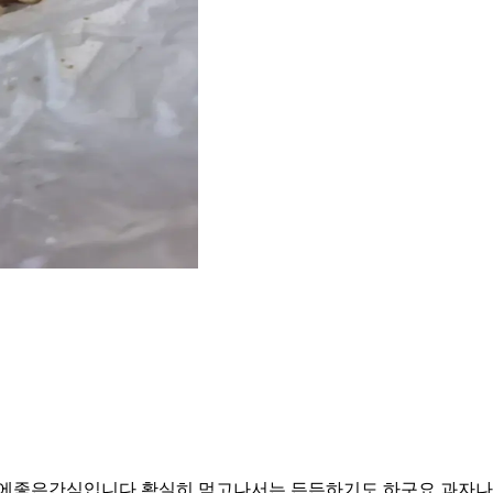
에좋은간식입니다 확실히 먹고나서는 든든하기도 하구요 과자나