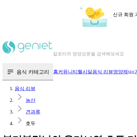
신규 회원 
칼로리와 영양성분을 검색해보세요
혈당 · 다이어트 음식 검색해보세요
음식 · 영양제 리뷰를 찾아보세요
음식 카테고리
홈
커뮤니티
헬시딜
음식 리뷰
영양제
NEW
음식 리뷰
농산
견과류
호두