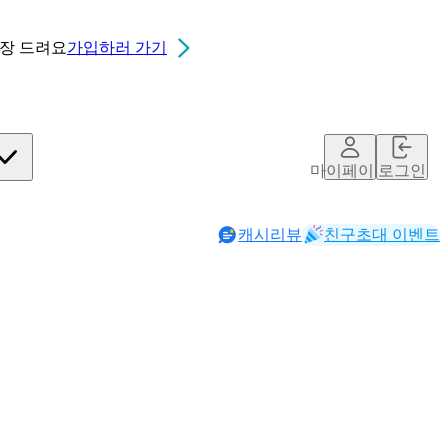
0장
드려요
가입하러 가기
마이페이지
로그인
캐시리뷰
친구초대 이벤트