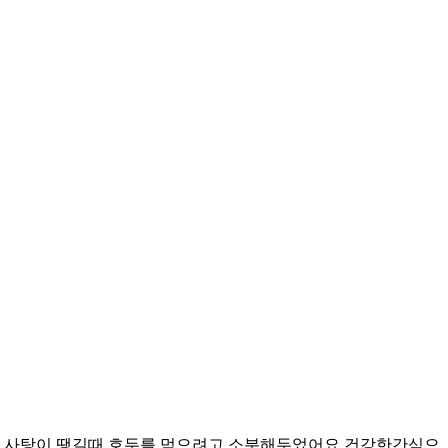
 사탕이 땡길때 호두를 먹으려고 소분해두었어요 건강한간식으