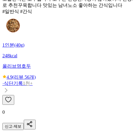
로 추천꾸욱합니다 맛있는 남녀노소 좋아하는 간식입니다
#일반식 #간식
1인분(40g)
248kcal
올리브영
호두
4.9
(리뷰
56
개)
·
식단기록
1천+
0
신고·제보