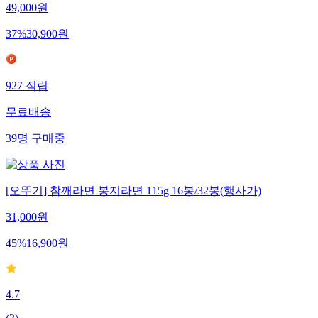
49,000
원
37
%
30,900
원
927
적립
무료배송
39
명
구매중
[오뚜기] 참깨라면 봉지라면 115g 16봉/32봉(행사가)
31,000
원
45
%
16,900
원
4.7