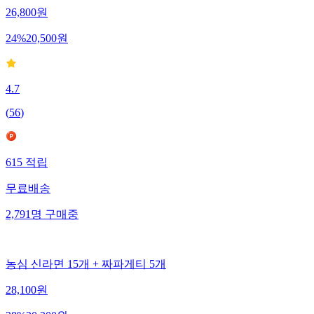
26,800
원
24
%
20,500
원
4.7
(
56
)
615
적립
무료배송
2,791
명
구매중
농심 신라면 15개 + 짜파게티 5개
28,100
원