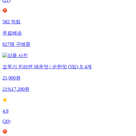
(
21
)
582
적립
무료배송
827
명
구매중
오뚜기 진라면 매운맛 / 순한맛 (5입) X 4개
21,900
원
21
%
17,200
원
4.8
(
20
)