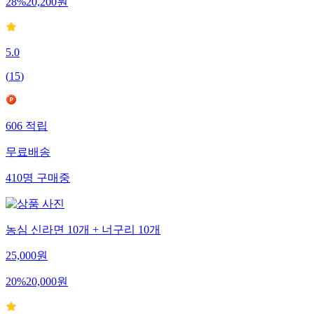
28
%
20,200
원
5.0
(
15
)
606
적립
무료배송
410
명
구매중
농심 신라면 10개 + 너구리 10개
25,000
원
20
%
20,000
원