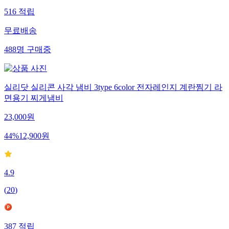
516
적립
무료배송
488
명
구매중
실리닷 실리콘 사각 냄비 3type 6color 전자레인지 계란찜기 라
면용기 찌게냄비
23,000
원
44
%
12,900
원
4.9
(
20
)