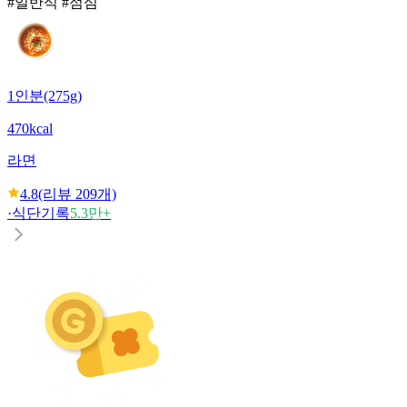
#일반식 #점심
1인분(275g)
470kcal
라면
4.8
(리뷰
209
개)
·
식단기록
5.3만+