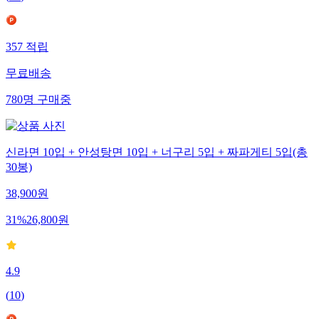
357
적립
무료배송
780
명
구매중
신라면 10입 + 안성탕면 10입 + 너구리 5입 + 짜파게티 5입(총
30봉)
38,900
원
31
%
26,800
원
4.9
(
10
)