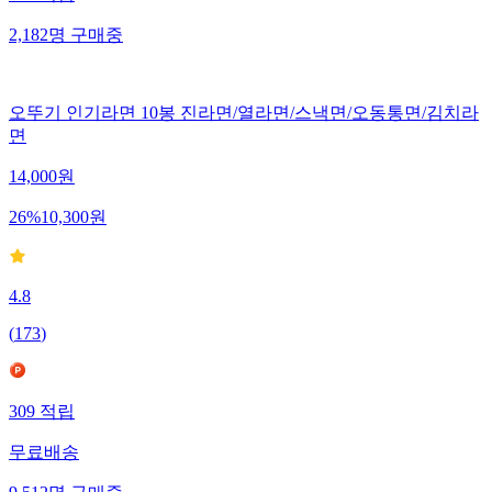
387
적립
2,182
명
구매중
오뚜기 인기라면 10봉 진라면/열라면/스낵면/오동통면/김치라
면
14,000
원
26
%
10,300
원
4.8
(
173
)
309
적립
무료배송