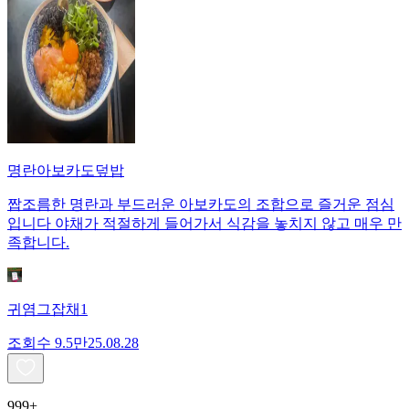
명란아보카도덮밥
짭조름한 명란과 부드러운 아보카도의 조합으로 즐거운 점심
입니다 야채가 적절하게 들어가서 식감을 놓치지 않고 매우 만
족합니다.
귀염그잡채1
조회수
9.5만
25.08.28
999+