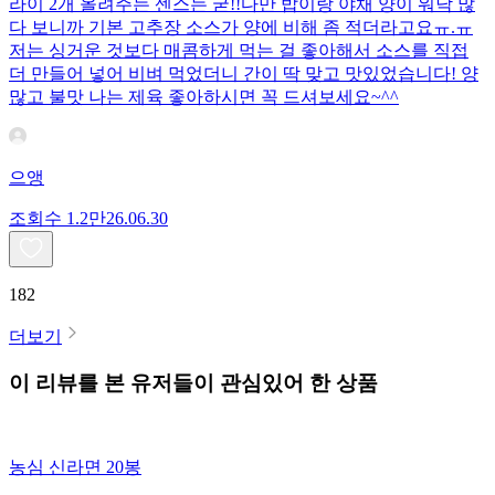
라이 2개 올려주는 센스는 굳!! ​다만 밥이랑 야채 양이 워낙 많
다 보니까 기본 고추장 소스가 양에 비해 좀 적더라고요ㅠ.ㅠ
저는 싱거운 것보다 매콤하게 먹는 걸 좋아해서 소스를 직접
더 만들어 넣어 비벼 먹었더니 간이 딱 맞고 맛있었습니다! 양
많고 불맛 나는 제육 좋아하시면 꼭 드셔보세요~^^
으앵
조회수
1.2만
26.06.30
182
더보기
이 리뷰를 본 유저들이 관심있어 한 상품
농심 신라면 20봉