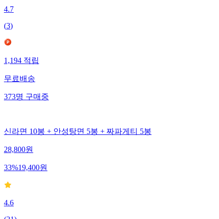
4.7
(
3
)
1,194
적립
무료배송
373
명
구매중
신라면 10봉 + 안성탕면 5봉 + 짜파게티 5봉
28,800
원
33
%
19,400
원
4.6