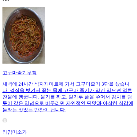
고구마줄기무침
새벽에 24시간 식자재마트에 가서 고구마줄기 3단을 샀습니
다. 껍질을 벗겨서 끓는 물에 고구마 줄기가 약간 익으면 얼른
찬물에 헹굽니다. 물기를 짜고, 밀가루 풀을 쑤어서 김치를 담
듯이 갖은 양념으로 버무리면 자연적인 단맛과 아삭한 식감에
놀라는 맛있는 반찬이 됩니다.
라임미소가