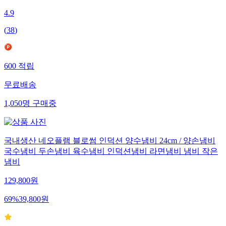
4.9
(
38
)
600
적립
무료배송
1,050
명
구매중
국내생산 네오플램 블로썸 인덕션 양수냄비 24cm / 양손냄비
국수냄비 두손냄비 육수냄비 인덕션냄비 라면냄비 냄비 작은
냄비
129,800
원
69
%
39,800
원