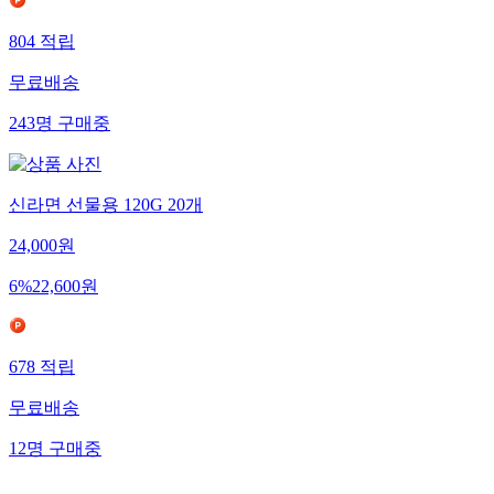
804
적립
무료배송
243
명
구매중
신라면 선물용 120G 20개
24,000
원
6
%
22,600
원
678
적립
무료배송
12
명
구매중