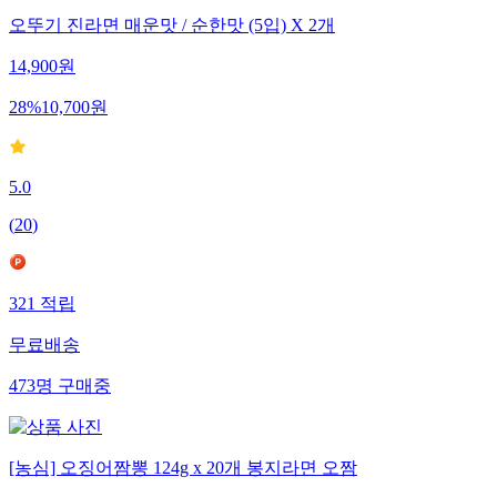
오뚜기 진라면 매운맛 / 순한맛 (5입) X 2개
14,900
원
28
%
10,700
원
5.0
(
20
)
321
적립
무료배송
473
명
구매중
[농심] 오징어짬뽕 124g x 20개 봉지라면 오짬