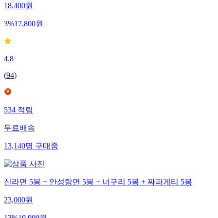
18,400
원
3
%
17,800
원
4.8
(
94
)
534
적립
무료배송
13,140
명
구매중
신라면 5봉 + 안성탕면 5봉 + 너구리 5봉 + 짜파게티 5봉
23,000
원
13
%
19,900
원