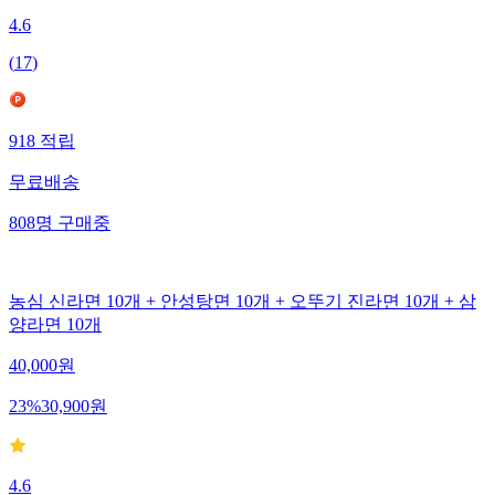
4.6
(
17
)
918
적립
무료배송
808
명
구매중
농심 신라면 10개 + 안성탕면 10개 + 오뚜기 진라면 10개 + 삼
양라면 10개
40,000
원
23
%
30,900
원
4.6