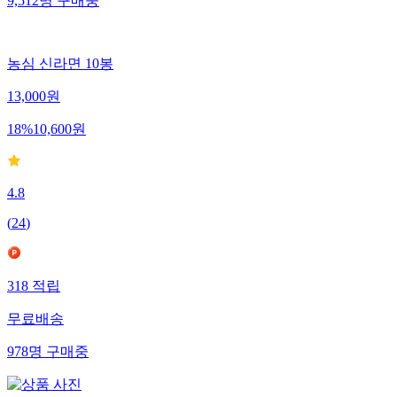
9,512
명
구매중
농심 신라면 10봉
13,000
원
18
%
10,600
원
4.8
(
24
)
318
적립
무료배송
978
명
구매중