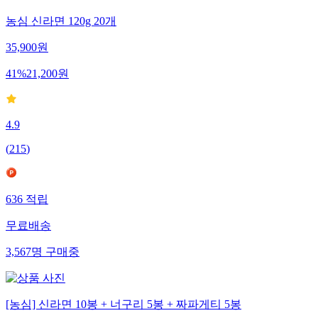
농심 신라면 120g 20개
35,900
원
41
%
21,200
원
4.9
(
215
)
636
적립
무료배송
3,567
명
구매중
[농심] 신라면 10봉 + 너구리 5봉 + 짜파게티 5봉