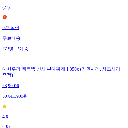
(
27
)
927
적립
무료배송
773
명
구매중
대한우리 햄듬뿍 신사 부대찌개 1,350g (라면사리, 치즈사리
증정)
23,900
원
50
%
11,900
원
4.6
(
10
)