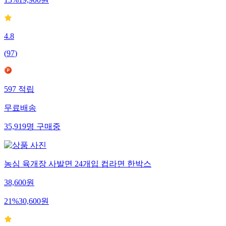
4.8
(
97
)
597
적립
무료배송
35,919
명
구매중
농심 육개장 사발면 24개입 컵라면 한박스
38,600
원
21
%
30,600
원