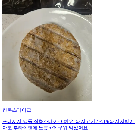
한돈스테이크
프레시지 냉동 직화스테이크 예요. 돼지고기가43% 돼지지방이
아도 후라이팬에 노릇하게구워 먹었어요.