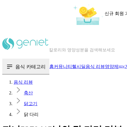
신규 회원 
칼로리와 영양성분을 검색해보세요
혈당 · 다이어트 음식 검색해보세요
음식 · 영양제 리뷰를 찾아보세요
음식 카테고리
홈
커뮤니티
헬시딜
음식 리뷰
영양제
NEW
음식 리뷰
축산
닭고기
닭 다리