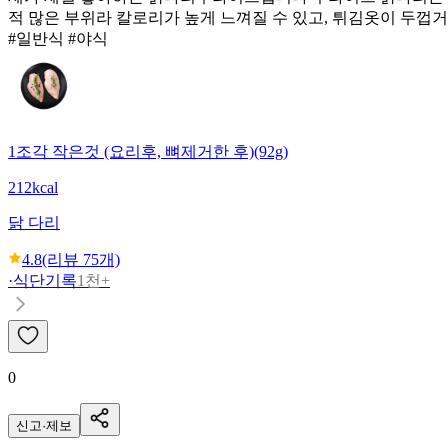
적 많은 부위라 칼로리가 높게 느껴질 수 있고, 튀김옷이 두껍거
#일반식 #야식
1조각 작은것 (요리후, 뼈제거한 후)(92g)
212kcal
닭 다리
4.8
(리뷰
75
개)
·
식단기록
1천+
0
신고·제보