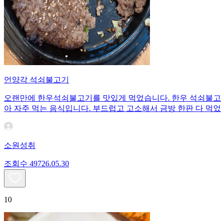
언양각 석쇠불고기
오랜만에 한우석쇠불고기를 맛있게 먹었습니다. 한우 석쇠불고
아 자주 먹는 음식입니다. 부드럽고 고소해서 금방 한판 다 먹
소원성취
조회수
497
26.05.30
10