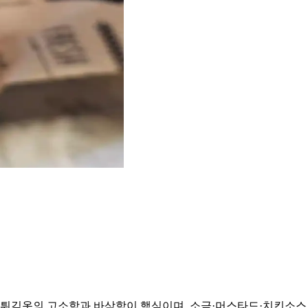
튀김옷의 고소함과 바삭함이 핵심이며, 소금·머스타드·치킨소스 