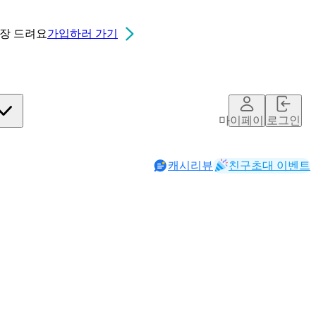
0장
드려요
가입하러 가기
마이페이지
로그인
캐시리뷰
친구초대 이벤트