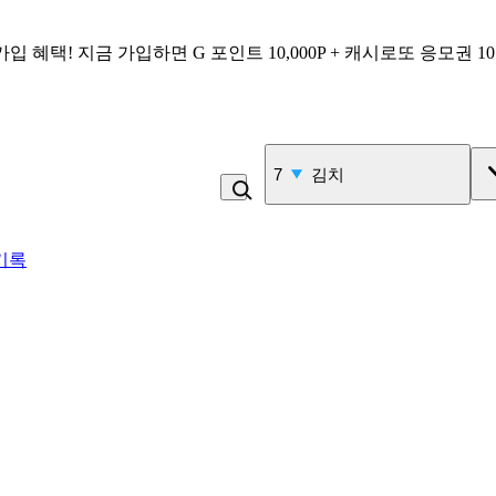
가입 혜택!
지금 가입하면
G 포인트 10,000P + 캐시로또 응모권 1
8
복숭아
기록