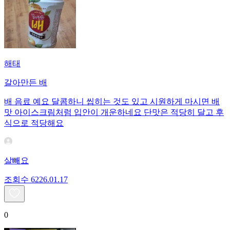
해태
갈아만든 배
배 음료 예요 달콤하니 씹히는 것도 있고 시원하게 마시면 배
맛 아이스크림처럼 입안이 개운하네요 단맛은 적당히 달고 후
식으로 적당해요
살빼요
조회수
62
26.01.17
0