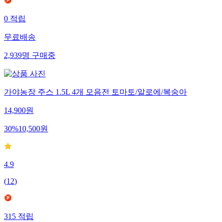
0
적립
무료배송
2,939
명
구매중
가야농장 주스 1.5L 4개 모음전 토마토/알로에/복숭아
14,900
원
30
%
10,500
원
4.9
(
12
)
315
적립