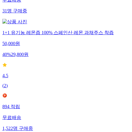
31
명
구매중
1+1 유기농 레몬즙 100% 스페인산 레몬 과채주스 착즙
50,000
원
40
%
29,800
원
4.5
(
2
)
894
적립
무료배송
1,522
명
구매중