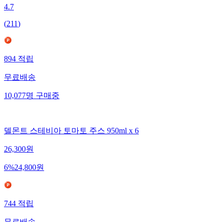
4.7
(
211
)
894
적립
무료배송
10,077
명
구매중
델몬트 스테비아 토마토 주스 950ml x 6
26,300
원
6
%
24,800
원
744
적립
무료배송