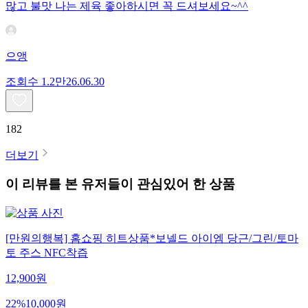
많고 불맛 나는 제육 좋아하시면 꼭 드셔보세요~^^
으앵
조회수
1.2만
26.06.30
182
더보기
이 리뷰를 본 유저들이 관심있어 한 상품
[만원의행복] 홈쇼핑 히트상품*보넬드 아이엠 당근/그린/토마
토 주스 NFC착즙
12,900
원
22
%
10,000
원