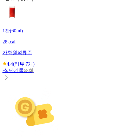
1잔(60ml)
28kcal
가화원
석류즙
4.4
(리뷰
7
개)
·
식단기록
68회