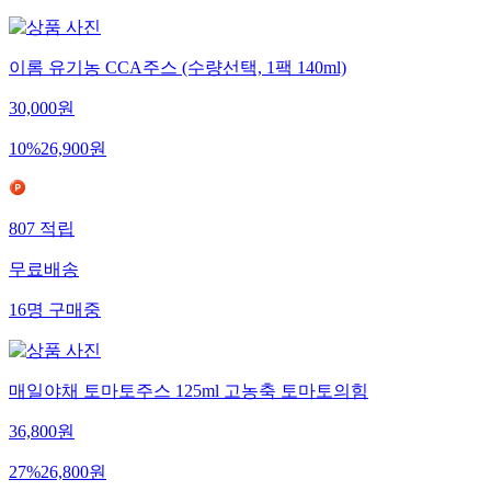
이롬 유기농 CCA주스 (수량선택, 1팩 140ml)
30,000
원
10
%
26,900
원
807
적립
무료배송
16
명
구매중
매일야채 토마토주스 125ml 고농축 토마토의힘
36,800
원
27
%
26,800
원