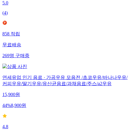
5.0
(
4
)
858
적립
무료배송
269
명
구매중
연세유업 인기 음료 · 가공우유 모음전 /초코우유/바나나우유/
커피우유/딸기우유/유산균음료/과채음료/주스/a2우유
15,900
원
44
%
8,900
원
4.8