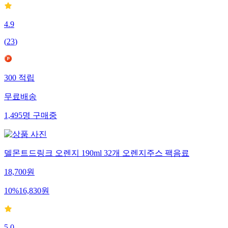
4.9
(
23
)
300
적립
무료배송
1,495
명
구매중
델몬트드링크 오렌지 190ml 32개 오렌지주스 팩음료
18,700
원
10
%
16,830
원
5.0