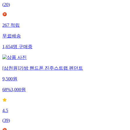
(
20
)
267
적립
무료배송
1,654
명
구매중
[삼천원]가방 핸드폰 진주스트랩 펜던트
9,500
원
68
%
3,000
원
4.5
(
39
)