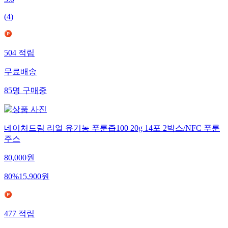
(
4
)
504
적립
무료배송
85
명
구매중
네이처드림 리얼 유기농 푸룬즙100 20g 14포 2박스/NFC 푸룬
주스
80,000
원
80
%
15,900
원
477
적립