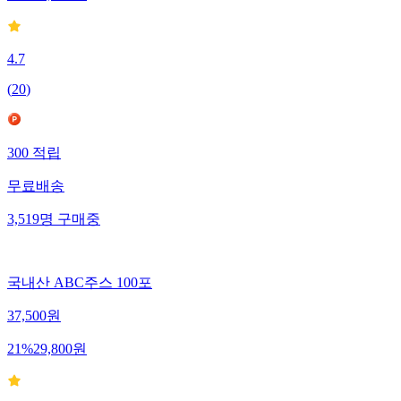
4.7
(
20
)
300
적립
무료배송
3,519
명
구매중
국내산 ABC주스 100포
37,500
원
21
%
29,800
원