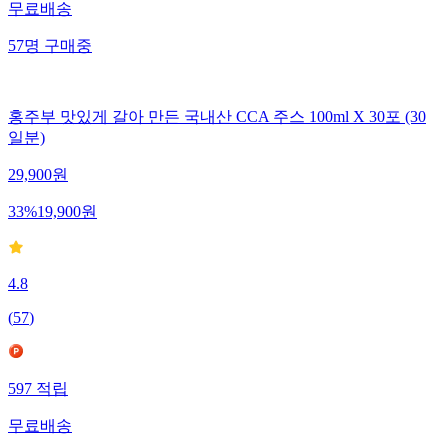
무료배송
57
명
구매중
홍주부 맛있게 갈아 만든 국내산 CCA 주스 100ml X 30포 (30
일분)
29,900
원
33
%
19,900
원
4.8
(
57
)
597
적립
무료배송