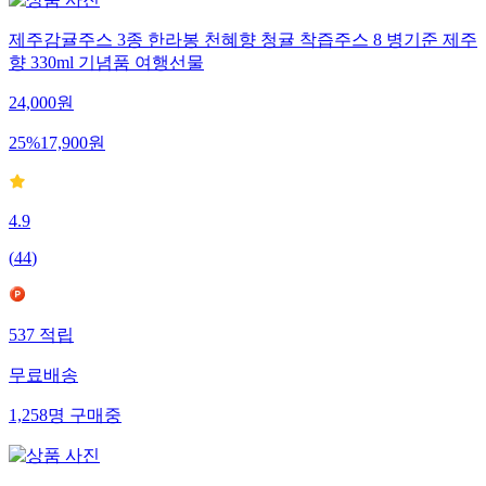
제주감귤주스 3종 한라봉 천혜향 청귤 착즙주스 8 병기준 제주
향 330ml 기념품 여행선물
24,000
원
25
%
17,900
원
4.9
(
44
)
537
적립
무료배송
1,258
명
구매중