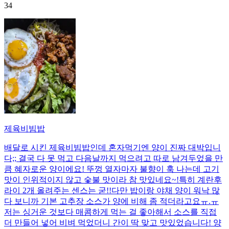
34
제육비빔밥
배달로 시킨 제육비빔밥인데 혼자먹기엔 양이 진짜 대박입니
다;; 결국 다 못 먹고 다음날까지 먹으려고 따로 남겨두었을 만
큼 혜자로운 양이에요! 뚜껑 열자마자 불향이 훅 나는데 고기
맛이 인위적이지 않고 숯불 맛이라 참 맛있네요~!특히 계란후
라이 2개 올려주는 센스는 굳!! ​다만 밥이랑 야채 양이 워낙 많
다 보니까 기본 고추장 소스가 양에 비해 좀 적더라고요ㅠ.ㅠ
저는 싱거운 것보다 매콤하게 먹는 걸 좋아해서 소스를 직접
더 만들어 넣어 비벼 먹었더니 간이 딱 맞고 맛있었습니다! 양