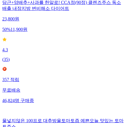
당근+양배추+사과를 한알로! CCA정(90정) 클렌즈주스 독소
배출 내장지방 변비해소 다이어트
23,800
원
50
%
11,900
원
4.3
(
35
)
357
적립
무료배송
46,824
명
구매중
물넣지않은 100프로 대추방울토마토즙 예쁜오늘 맛있는 토마