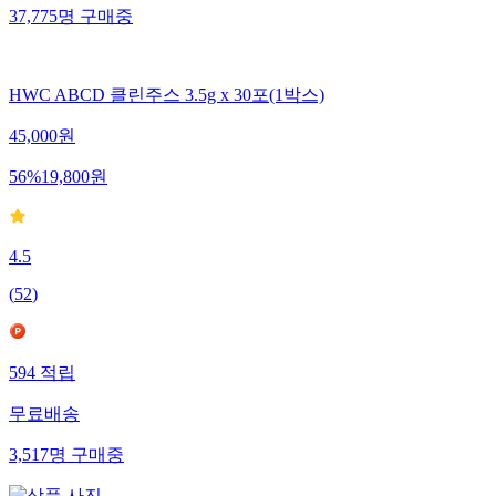
37,775
명
구매중
HWC ABCD 클린주스 3.5g x 30포(1박스)
45,000
원
56
%
19,800
원
4.5
(
52
)
594
적립
무료배송
3,517
명
구매중