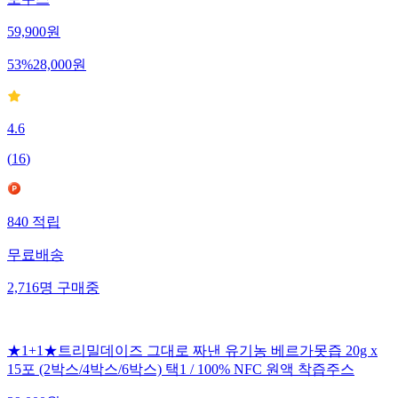
토주스
59,900
원
53
%
28,000
원
4.6
(
16
)
840
적립
무료배송
2,716
명
구매중
★1+1★트리밀데이즈 그대로 짜낸 유기농 베르가못즙 20g x
15포 (2박스/4박스/6박스) 택1 / 100% NFC 원액 착즙주스