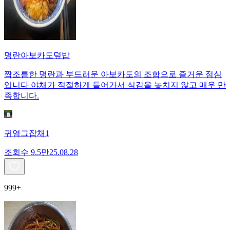
명란아보카도덮밥
짭조름한 명란과 부드러운 아보카도의 조합으로 즐거운 점심
입니다 야채가 적절하게 들어가서 식감을 놓치지 않고 매우 만
족합니다.
귀염그잡채1
조회수
9.5만
25.08.28
999+