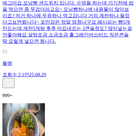
에그마요 모닝빵 샌드위치 입니다. 수영을 하는데 가기전에 밥
을 먹으면 좀 무겁더라고요~ 모닝빵하나에 내용물이 많아보
이죠? 저거 하나에 두유하나 먹고갑니다 거의 계란하나 들었
다고보면됩니다~ 포만감은 정말 엄청나구요 레시피는 빵5개
만드는데 계란5개랑 후추 마요네즈는 2큰술정도? 많이넣는걸
안좋아해요 설탕조금 소금조금 홀그레인머스터드 작은큰술
딱 요렇게 넣으면 됩니다.
똘맹
조회수
2.1만
25.08.29
999+