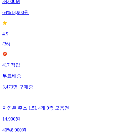
39,000
원
64
%
13,900
원
4.9
(
36
)
417
적립
무료배송
3,473
명
구매중
자연은 주스 1.5L 4개 9종 모음전
14,900
원
40
%
8,900
원