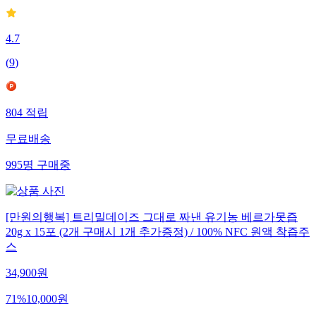
4.7
(
9
)
804
적립
무료배송
995
명
구매중
[만원의행복] 트리밀데이즈 그대로 짜낸 유기농 베르가못즙
20g x 15포 (2개 구매시 1개 추가증정) / 100% NFC 원액 착즙주
스
34,900
원
71
%
10,000
원