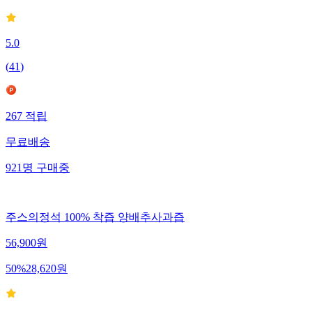
5.0
(
41
)
267
적립
무료배송
921
명
구매중
주스의정석 100% 착즙 양배추사과즙
56,900
원
50
%
28,620
원