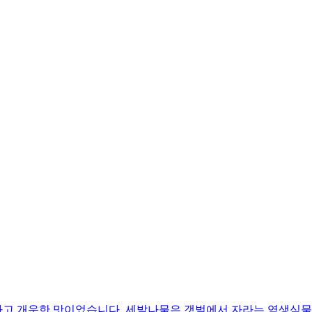
고 개운한 맛이었습니다. 세발나물은 갯벌에서 자라는 염생식물이