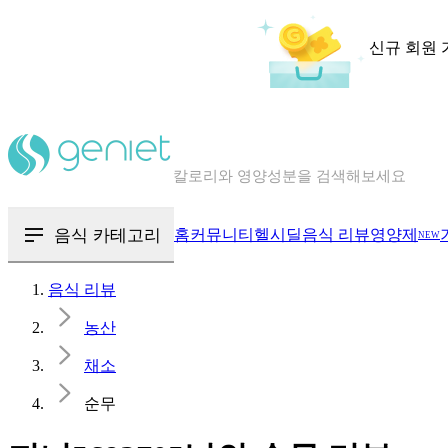
신규 회원 
칼로리와 영양성분을 검색해보세요
혈당 · 다이어트 음식 검색해보세요
음식 · 영양제 리뷰를 찾아보세요
음식 카테고리
홈
커뮤니티
헬시딜
음식 리뷰
영양제
NEW
음식 리뷰
농산
채소
순무