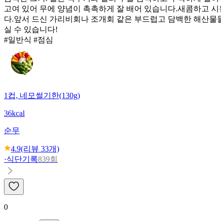
고여 있어 무에 양념이 촉촉하게 잘 배어 있습니다. ​새콤하고 
다. ​앞서 드신 가리비회나 조개회 같은 부드럽고 담백한 해산
실 수 있습니다!
#일반식 #점심
1컵, 네모썰기한(130g)
36kcal
순무
4.9
(리뷰
33
개)
·
식단기록
839회
0