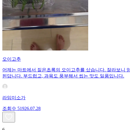
오이고추
어제는 마트에서 짙은초록의 오이고추를 샀습니다. 잘라보니 엄청
된답니다. 부드럽고, 과육도 풍부해서 씹는 맛도 일품입니다.
라임미소가
조회수
519
26.07.28
6