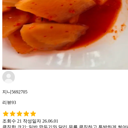
지니5692705
리뷰93
조회수 21
작성일자 26.06.01
​큼직한 크기: 일반 깍두기와 달리 무를 큼직하고 투박하게 썰어