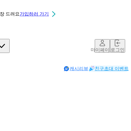
0장
드려요
가입하러 가기
마이페이지
로그인
캐시리뷰
친구초대 이벤트