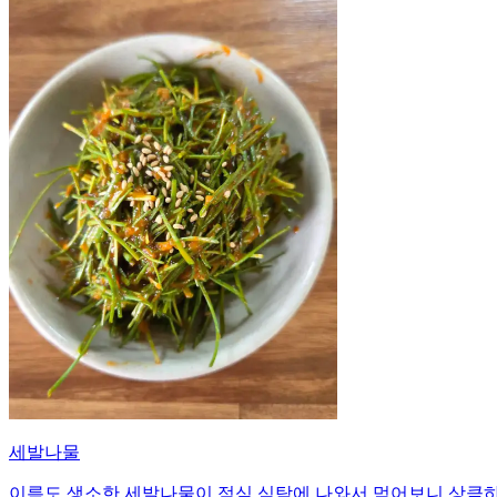
세발나물
이름도 생소한 세발나물이 점심 식탁에 나와서 먹어보니 상큼하