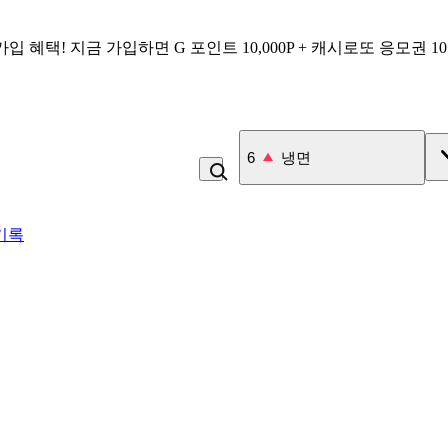
가입 혜택!
지금 가입하면
G 포인트 10,000P + 캐시로또 응모권 1
7
김치
기록