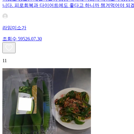
니다. 피로회복과 다이어트에도 좋다고 하니까 챙겨먹어야 되
라임미소가
조회수
595
26.07.30
11