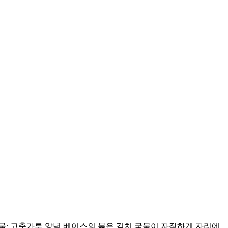
국물: 고춧가루 양념 베이스의 붉은 김치 국물이 자작하게 자리에