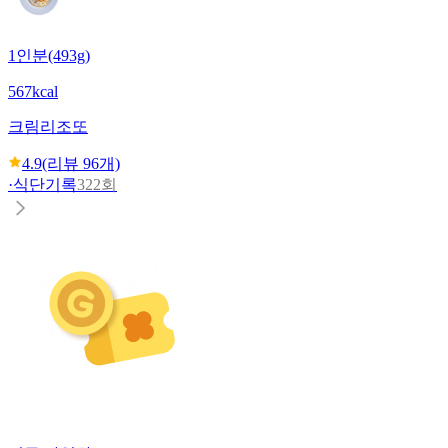
1인분(493g)
567kcal
크림리조또
4.9
(리뷰
96
개)
·
식단기록
322회