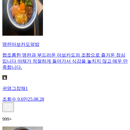
명란아보카도덮밥
짭조름한 명란과 부드러운 아보카도의 조합으로 즐거운 점심
입니다 야채가 적절하게 들어가서 식감을 놓치지 않고 매우 만
족합니다.
귀염그잡채1
조회수
9.6만
25.08.28
999+