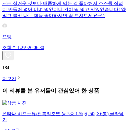
저는 싱거운 것보다 매콤하게 먹는 걸 좋아해서 소스를 직접
더 만들어 넣어 비벼 먹었더니 간이 딱 맞고 맛있었습니다! 양
많고 불맛 나는 제육 좋아하시면 꼭 드셔보세요~^^
으앵
조회수
1.2만
26.06.30
184
더보기
이 리뷰를 본 유저들이 관심있어 한 상품
폰타나 비프스튜/전복리조또 등 5종 1.5kg(250gX6봉) 골라담
기