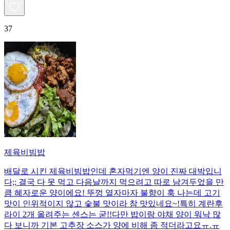
37
제육비빔밥
배달로 시킨 제육비빔밥인데 혼자먹기엔 양이 진짜 대박입니
다;; 결국 다 못 먹고 다음날까지 먹으려고 따로 남겨두었을 만
큼 혜자로운 양이에요! 뚜껑 열자마자 불향이 훅 나는데 고기
맛이 인위적이지 않고 숯불 맛이라 참 맛있네요~!특히 계란후
라이 2개 올려주는 센스는 굳!! ​다만 밥이랑 야채 양이 워낙 많
다 보니까 기본 고추장 소스가 양에 비해 좀 적더라고요ㅠ.ㅠ