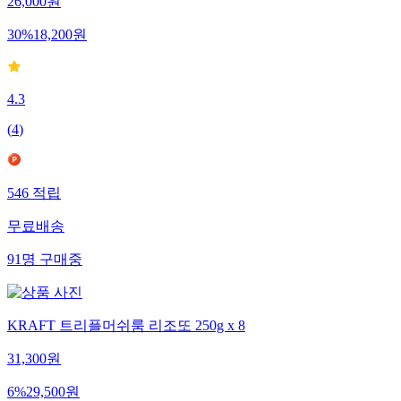
26,000
원
30
%
18,200
원
4.3
(
4
)
546
적립
무료배송
91
명
구매중
KRAFT 트리플머쉬룸 리조또 250g x 8
31,300
원
6
%
29,500
원