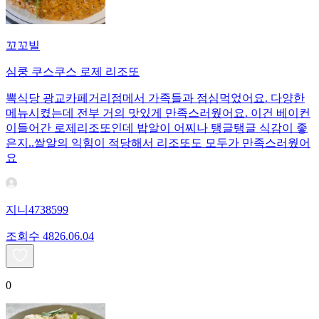
꼬꼬빌
심쿵 쿠스쿠스 로제 리조또
뽁식당 광교카페거리점메서 가족들과 점심먹었어요. 다양한
메뉴시켰는데 전부 거의 맛있게 만족스러웠어요. 이건 베이컨
이들어간 로제리조또인데 밥알이 어찌나 탱글탱글 식감이 좋
은지..쌀알의 익힘이 적당해서 리조또도 모두가 만족스러웠어
요
지니4738599
조회수
48
26.06.04
0