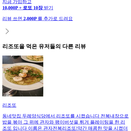
지금 가입하고
10,000P + 로또 10장
받기
리뷰 쓰면
2,000P
를 추가로 드려요
리조또
을 먹은 유저들의 다른 리뷰
리조또
동네맛집 두례양식당에서 리조또를 시켰습니다 전복내장으로
밥을 볶아 그 위에 관자와 팽이버섯을 튀겨 플레이팅을 한 리
조또 입니다 이름은 관자전복리조또!약간 매콤한 맛을 시켰더